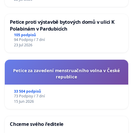
Petice proti výstavbě bytových domů v ulici K
Polabinám v Pardubicích
105 podpisů
94 Podpisy / 7 dní
23 Jul 2026
Petice za zavedení menstruačního volna v České
republice
33 504 podpisů
73 Podpisy / 7 dní
15 Jun 2026
Chceme svého ředitele