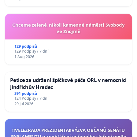
Chceme zelené, nikoli kamenné náměstí Svobody
ve Znojmě
129 podpisů
129 Podpisy / 7 dní
1 Aug 2026
Petice za udržení špičkové péče ORL v nemocnici
Jindřichův Hradec
391 podpisů
124 Podpisy / 7 dní
29 Jul 2026
‼️VELEZRADA PREZIDENTA‼️VÝZVA OBČANŮ SENÁTU
PARLAMENTU na vyhlášení veřejného slyšení podle