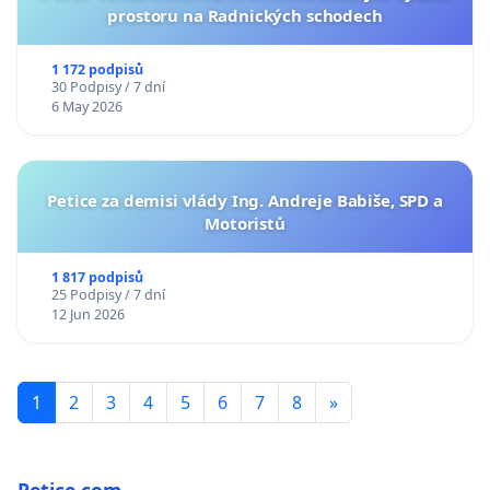
prostoru na Radnických schodech
1 172 podpisů
30 Podpisy / 7 dní
6 May 2026
Petice za demisi vlády Ing. Andreje Babiše, SPD a
Motoristů
1 817 podpisů
25 Podpisy / 7 dní
12 Jun 2026
1
2
3
4
5
6
7
8
»
Petice.com