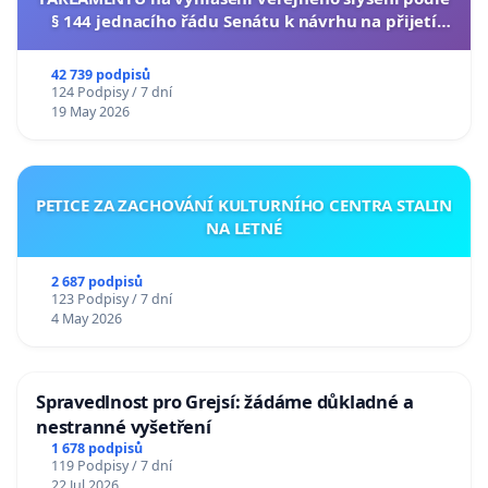
§ 144 jednacího řádu Senátu k návrhu na přijetí
usnesení k podání ústavní žaloby na prezidenta
republiky
42 739 podpisů
124 Podpisy / 7 dní
19 May 2026
PETICE ZA ZACHOVÁNÍ KULTURNÍHO CENTRA STALIN
NA LETNÉ
2 687 podpisů
123 Podpisy / 7 dní
4 May 2026
Spravedlnost pro Grejsí: žádáme důkladné a
nestranné vyšetření
1 678 podpisů
119 Podpisy / 7 dní
22 Jul 2026