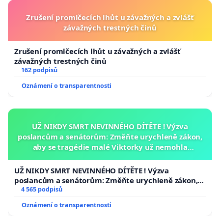
Zrušení promlčecích lhůt u závažných a zvlášť
závažných trestných činů
Zrušení promlčecích lhůt u závažných a zvlášť
závažných trestných činů
162 podpisů
Oznámení o transparentnosti
UŽ NIKDY SMRT NEVINNÉHO DÍTĚTE ! Výzva
poslancům a senátorům: Změňte urychleně zákon,
aby se tragédie malé Viktorky už nemohla
opakovat!
UŽ NIKDY SMRT NEVINNÉHO DÍTĚTE ! Výzva
poslancům a senátorům: Změňte urychleně zákon,
aby se tragédie malé Viktorky už nemohla opakovat!
4 565 podpisů
Oznámení o transparentnosti