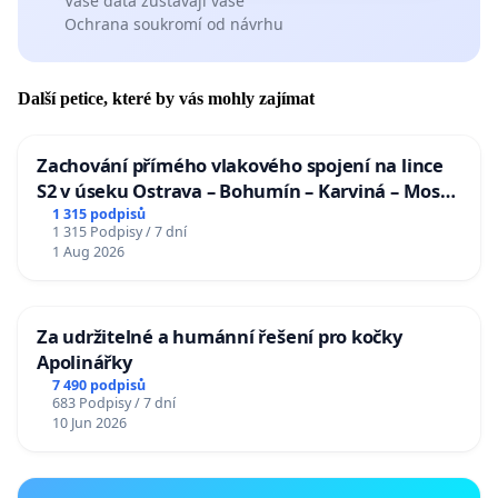
Vaše data zůstávají vaše
Ochrana soukromí od návrhu
Další petice, které by vás mohly zajímat
Zachování přímého vlakového spojení na lince
S2 v úseku Ostrava – Bohumín – Karviná – Mosty
u Jablunkova
1 315 podpisů
1 315 Podpisy / 7 dní
1 Aug 2026
Za udržitelné a humánní řešení pro kočky
Apolinářky
7 490 podpisů
683 Podpisy / 7 dní
10 Jun 2026