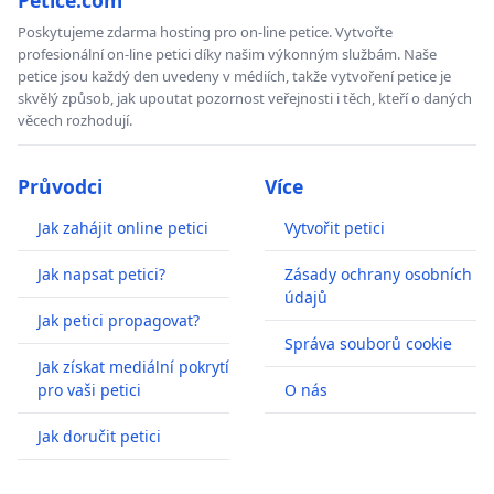
Poskytujeme zdarma hosting pro on-line petice. Vytvořte
profesionální on-line petici díky našim výkonným službám. Naše
petice jsou každý den uvedeny v médiích, takže vytvoření petice je
skvělý způsob, jak upoutat pozornost veřejnosti i těch, kteří o daných
věcech rozhodují.
Průvodci
Více
Jak zahájit online petici
Vytvořit petici
Jak napsat petici?
Zásady ochrany osobních
údajů
Jak petici propagovat?
Správa souborů cookie
Jak získat mediální pokrytí
pro vaši petici
O nás
Jak doručit petici