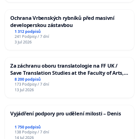
Ochrana Vrbenských rybníků před masivní
developerskou zástavbou
1 312 podpisů
241 Podpisy / 7 dní
3 Jul 2026
Za záchranu oboru translatologie na FF UK /
Save Translation Studies at the Faculty of Arts,
Charles University
8 200 podpisů
173 Podpisy / 7 dní
13 Jul 2026
Vyjádření podpory pro udělení milosti – Denis
1 750 podpisů
138 Podpisy / 7 dní
14 Jul 2026