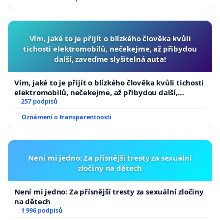
Vím, jaké to je přijít o blízkého člověka kvůli
tichosti elektromobilů, nečekejme, až přibydou
další, zaveďme slyšitelná auta!
Vím, jaké to je přijít o blízkého člověka kvůli tichosti
elektromobilů, nečekejme, až přibydou další,
zaveďme slyšitelná auta!
257 podpisů
Oznámení o transparentnosti
Není mi jedno: Za přísnější tresty za sexuální
zločiny na dětech
Není mi jedno: Za přísnější tresty za sexuální zločiny
na dětech
1 996 podpisů