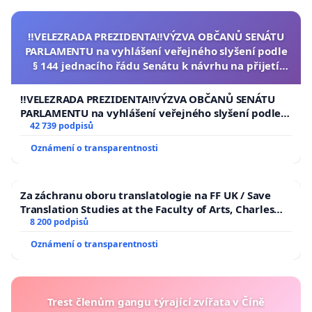
‼️VELEZRADA PREZIDENTA‼️VÝZVA OBČANŮ SENÁTU
PARLAMENTU na vyhlášení veřejného slyšení podle
§ 144 jednacího řádu Senátu k návrhu na přijetí
usnesení k podání ústavní žaloby na prezidenta
republiky
‼️VELEZRADA PREZIDENTA‼️VÝZVA OBČANŮ SENÁTU
PARLAMENTU na vyhlášení veřejného slyšení podle §
144 jednacího řádu Senátu k návrhu na přijetí
42 739 podpisů
usnesení k podání ústavní žaloby na prezidenta
Oznámení o transparentnosti
republiky
Za záchranu oboru translatologie na FF UK / Save
Translation Studies at the Faculty of Arts, Charles
University
8 200 podpisů
Oznámení o transparentnosti
Trest členům gangu týrající zvířata v Číně