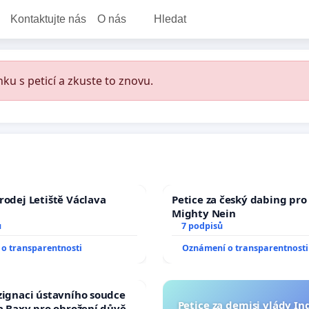
Kontaktujte nás
O nás
Hledat
ku s peticí a zkuste to znovu.
rodej Letiště Václava
Petice za český dabing pro 
Mighty Nein
ů
7 podpisů
o transparentnosti
Oznámení o transparentnosti
zignaci ústavního soudce
Petice za demisi vlády In
fa Baxy pro ohrožení důvěry