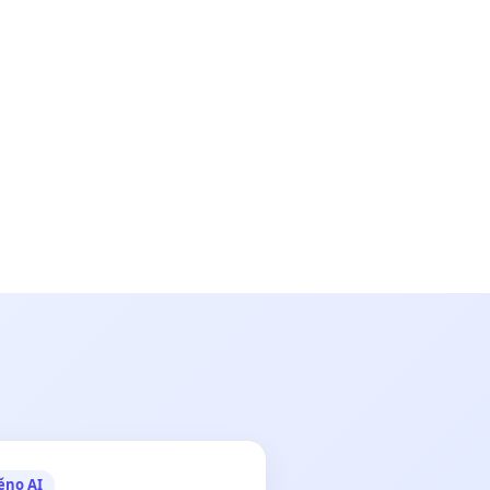
ěno AI