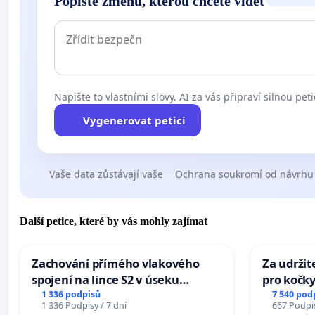
Popište změnu, kterou chcete vidět
Napište to vlastními slovy. AI za vás připraví silnou peti
Vygenerovat petici
Vaše data zůstávají vaše
Ochrana soukromí od návrhu
Další petice, které by vás mohly zajímat
Zachování přímého vlakového
Za udržit
spojení na lince S2 v úseku
pro kočky
Ostrava – Bohumín – Karviná –
1 336 podpisů
7 540 pod
1 336 Podpisy / 7 dní
667 Podpis
Mosty u Jablunkova