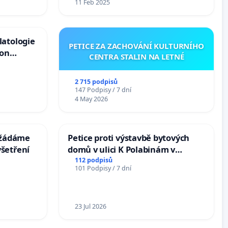
11 Feb 2025
latologie
PETICE ZA ZACHOVÁNÍ KULTURNÍHO
ion
CENTRA STALIN NA LETNÉ
Arts,
2 715 podpisů
147 Podpisy / 7 dní
4 May 2026
: žádáme
Petice proti výstavbě bytových
šetření
domů v ulici K Polabinám v
Pardubicích
112 podpisů
101 Podpisy / 7 dní
23 Jul 2026