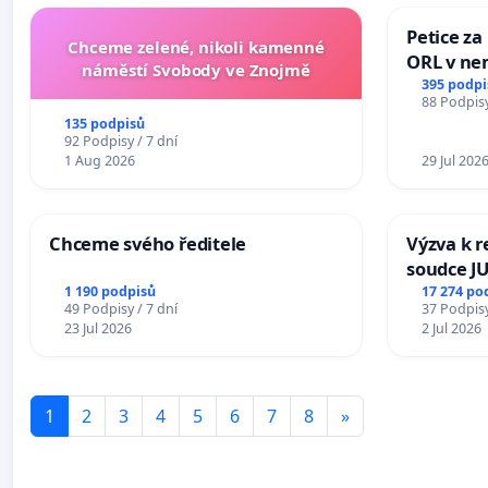
Petice za
Chceme zelené, nikoli kamenné
ORL v nem
náměstí Svobody ve Znojmě
Hradec
395 podpi
88 Podpisy
135 podpisů
92 Podpisy / 7 dní
1 Aug 2026
29 Jul 202
Chceme svého ředitele
Výzva k r
soudce JU
ohrožení 
1 190 podpisů
17 274 po
49 Podpisy / 7 dní
37 Podpisy
proces
23 Jul 2026
2 Jul 2026
1
2
3
4
5
6
7
8
»