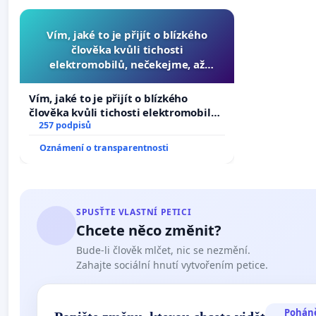
Vím, jaké to je přijít o blízkého
člověka kvůli tichosti
elektromobilů, nečekejme, až
přibydou další, zaveďme slyšitelná
auta!
Vím, jaké to je přijít o blízkého
člověka kvůli tichosti elektromobilů,
nečekejme, až přibydou další,
257 podpisů
zaveďme slyšitelná auta!
Oznámení o transparentnosti
SPUSŤTE VLASTNÍ PETICI
Chcete něco změnit?
Bude-li člověk mlčet, nic se nezmění.
Zahajte sociální hnutí vytvořením petice.
Pohán