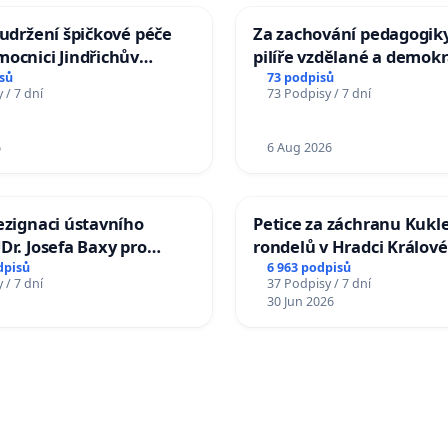
 udržení špičkové péče
Za zachování pedagogiky
ocnici Jindřichův
pilíře vzdělané a demokr
společnosti
sů
73 podpisů
 / 7 dní
73 Podpisy / 7 dní
6
6 Aug 2026
ezignaci ústavního
Petice za záchranu Kukl
Dr. Josefa Baxy pro
rondelů v Hradci Králové
důvěry ve spravedlivý
dpisů
6 963 podpisů
 / 7 dní
37 Podpisy / 7 dní
30 Jun 2026