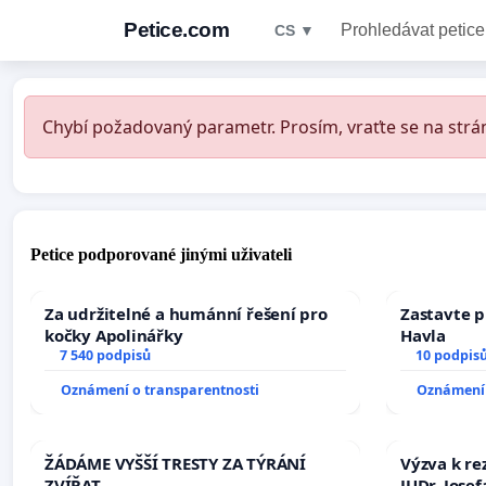
Petice.com
Prohledávat petice
CS ▼
Chybí požadovaný parametr. Prosím, vraťte se na strán
Petice podporované jinými uživateli
Za udržitelné a humánní řešení pro
Zastavte p
kočky Apolinářky
Havla
7 540 podpisů
10 podpis
Oznámení o transparentnosti
Oznámení 
ŽÁDÁME VYŠŠÍ TRESTY ZA TÝRÁNÍ
Výzva k re
ZVÍŘAT
JUDr. Jose