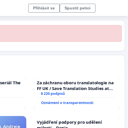
Přihlásit se
Spustit petici
seriál The
Za záchranu oboru translatologie na
FF UK / Save Translation Studies at
the Faculty of Arts, Charles
8 220 podpisů
University
Oznámení o transparentnosti
Vyjádření podpory pro udělení
g. Andreje
milosti – Denis