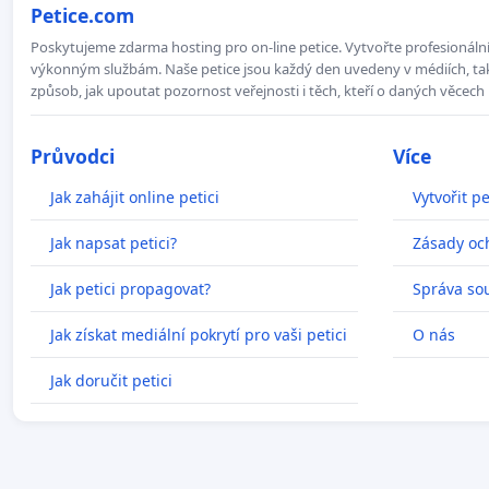
Petice.com
Poskytujeme zdarma hosting pro on-line petice. Vytvořte profesionální 
výkonným službám. Naše petice jsou každý den uvedeny v médiích, takž
způsob, jak upoutat pozornost veřejnosti i těch, kteří o daných věcech 
Průvodci
Více
Jak zahájit online petici
Vytvořit pe
Jak napsat petici?
Zásady oc
Jak petici propagovat?
Správa so
Jak získat mediální pokrytí pro vaši petici
O nás
Jak doručit petici