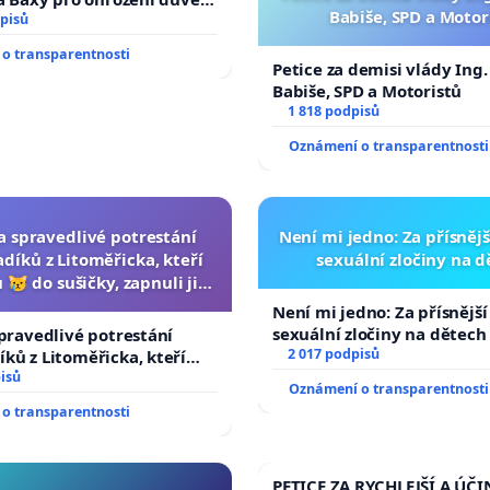
Babiše, SPD a Motor
livý proces
pisů
o transparentnosti
Petice za demisi vlády Ing
Babiše, SPD a Motoristů
1 818 podpisů
Oznámení o transparentnosti
za spravedlivé potrestání
Není mi jedno: Za přísnějš
díků z Litoměřicka, kteří
sexuální zločiny na 
 😿 do sušičky, zapnuli ji a
ání zvířete natočili.
Není mi jedno: Za přísnější
sexuální zločiny na dětech
spravedlivé potrestání
2 017 podpisů
ků z Litoměřicka, kteří
😿 do sušičky, zapnuli ji a
isů
Oznámení o transparentnosti
řete natočili.
o transparentnosti
PETICE ZA RYCHLEJŠÍ A ÚČI