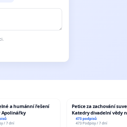
ci.
elné a humánní řešení
Petice za zachování suve
 Apolinářky
Katedry divadelní vědy n
pisů
473 podpisů
y / 7 dní
473 Podpisy / 7 dní