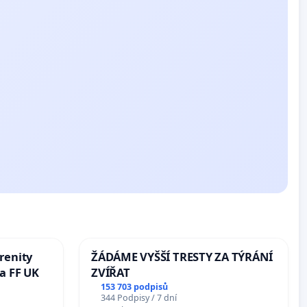
renity
ŽÁDÁME VYŠŠÍ TRESTY ZA TÝRÁNÍ
a FF UK
ZVÍŘAT
153 703 podpisů
344 Podpisy / 7 dní