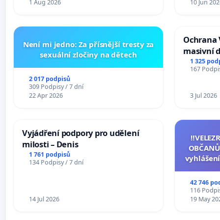
1 Aug 2026
10 Jun 202
Ochrana 
Není mi jedno: Za přísnější tresty za
masivní 
sexuální zločiny na dětech
1 325 pod
167 Podpis
2 017 podpisů
309 Podpisy / 7 dní
22 Apr 2026
3 Jul 2026
Vyjádření podpory pro udělení
‼️VELEZ
milosti – Denis
OBČANŮ
1 761 podpisů
vyhlášení
134 Podpisy / 7 dní
144 jedna
na přijet
42 746 po
žaloby 
116 Podpis
14 Jul 2026
19 May 20