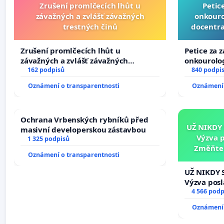
Zrušení promlčecích lhůt u
Petic
závažných a zvlášť závažných
onkouro
trestných činů
docentra
Zrušení promlčecích lhůt u
Petice za 
závažných a zvlášť závažných
onkourolog
trestných činů
162 podpisů
docentrali
840 podpi
Oznámení o transparentnosti
Oznámení 
Ochrana Vrbenských rybníků před
UŽ NIKDY
masivní developerskou zástavbou
Výzva 
1 325 podpisů
Změňte 
Oznámení o transparentnosti
tragédie 
UŽ NIKDY 
Výzva pos
Změňte ur
4 566 podp
tragédie 
Oznámení 
opakovat!