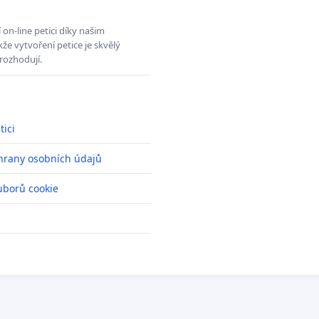
on-line petici díky našim
e vytvoření petice je skvělý
rozhodují.
tici
hrany osobních údajů
uborů cookie