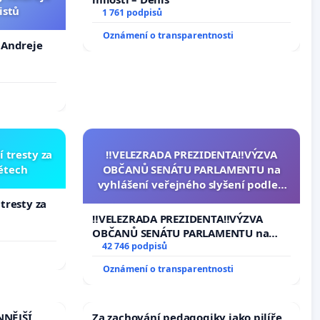
istů
1 761 podpisů
Oznámení o transparentnosti
. Andreje
í tresty za
‼️VELEZRADA PREZIDENTA‼️VÝZVA
dětech
OBČANŮ SENÁTU PARLAMENTU na
vyhlášení veřejného slyšení podle §
144 jednacího řádu Senátu k návrhu
 tresty za
na přijetí usnesení k podání ústavní
‼️VELEZRADA PREZIDENTA‼️VÝZVA
žaloby na prezidenta republiky
OBČANŮ SENÁTU PARLAMENTU na
vyhlášení veřejného slyšení podle §
42 746 podpisů
144 jednacího řádu Senátu k návrhu
Oznámení o transparentnosti
na přijetí usnesení k podání ústavní
žaloby na prezidenta republiky
NNĚJŠÍ
Za zachování pedagogiky jako pilíře