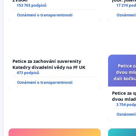
153 703 podpisů
ve spraved
17 274 pod
Oznámení o transparentnosti
Oznámení 
Petice za zachování suverenity
Petice 
Katedry divadelní vědy na FF UK
dvou mla
473 podpisů
dali kočku
Oznámení o transparentnosti
umír
Petice za 
dvou mladí
dali kočku 
3 754 podp
umírání zví
Oznámení 