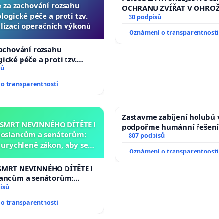
e za zachování rozsahu
OCHRANU ZVÍŘAT V OHRO
logické péče a proti tzv.
30 podpisů
lizaci operačních výkonů
Oznámení o transparentnosti
zachování rozsahu
ické péče a proti tzv.
zaci operačních výkonů
sů
o transparentnosti
Zastavme zabíjení holubů v
 SMRT NEVINNÉHO DÍTĚTE !
podpořme humánní řešení
poslancům a senátorům:
807 podpisů
urychleně zákon, aby se
Oznámení o transparentnosti
malé Viktorky už nemohla
opakovat!
SMRT NEVINNÉHO DÍTĚTE !
lancům a senátorům:
ychleně zákon, aby se
isů
malé Viktorky už nemohla
o transparentnosti