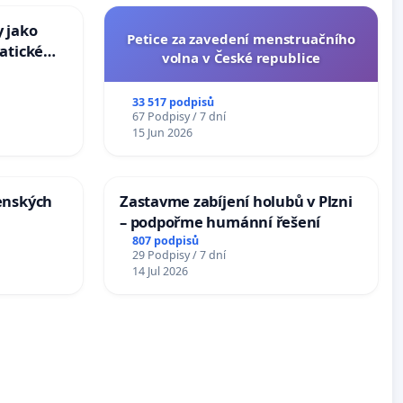
 jako
Petice za zavedení menstruačního
atické
volna v České republice
33 517 podpisů
67 Podpisy / 7 dní
15 Jun 2026
enských
Zastavme zabíjení holubů v Plzni
– podpořme humánní řešení
807 podpisů
29 Podpisy / 7 dní
14 Jul 2026