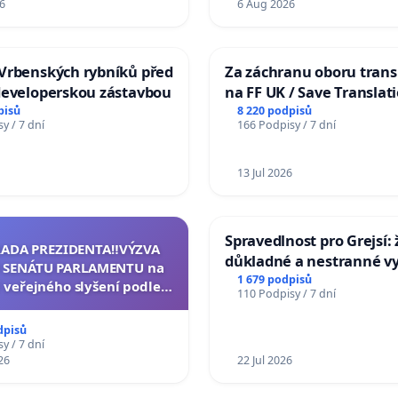
6
6 Aug 2026
Vrbenských rybníků před
Za záchranu oboru trans
developerskou zástavbou
na FF UK / Save Translat
Studies at the Faculty of 
pisů
8 220 podpisů
y / 7 dní
166 Podpisy / 7 dní
Charles University
13 Jul 2026
Spravedlnost pro Grejsí
RADA PREZIDENTA‼️VÝZVA
důkladné a nestranné vy
 SENÁTU PARLAMENTU na
1 679 podpisů
 veřejného slyšení podle §
110 Podpisy / 7 dní
cího řádu Senátu k návrhu
í usnesení k podání ústavní
dpisů
na prezidenta republiky
y / 7 dní
26
22 Jul 2026