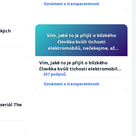
Oznámení o transparentnosti
ských
Vím, jaké to je přijít o blízkého
člověka kvůli tichosti
elektromobilů, nečekejme, až
přibydou další, zaveďme slyšitelná
auta!
Vím, jaké to je přijít o blízkého
člověka kvůli tichosti elektromobilů,
nečekejme, až přibydou další,
257 podpisů
zaveďme slyšitelná auta!
Oznámení o transparentnosti
seriál The