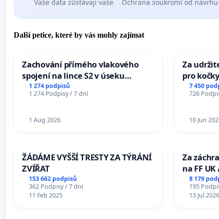
Vaše data zůstávají vaše
Ochrana soukromí od návrhu
Další petice, které by vás mohly zajímat
Zachování přímého vlakového
Za udržit
spojení na lince S2 v úseku
pro kočky
Ostrava – Bohumín – Karviná –
1 274 podpisů
7 450 pod
1 274 Podpisy / 7 dní
726 Podpis
Mosty u Jablunkova
1 Aug 2026
10 Jun 202
ŽÁDÁME VYŠŠÍ TRESTY ZA TÝRÁNÍ
Za záchra
ZVÍŘAT
na FF UK 
Studies at
153 662 podpisů
8 179 pod
362 Podpisy / 7 dní
195 Podpis
Charles U
11 Feb 2025
13 Jul 202