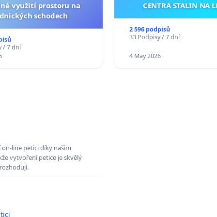
né využití prostoru na
CENTRA STALIN NA L
dnických schodech
2 596 podpisů
33 Podpisy / 7 dní
pisů
 / 7 dní
6
4 May 2026
on-line petici díky našim
e vytvoření petice je skvělý
rozhodují.
tici