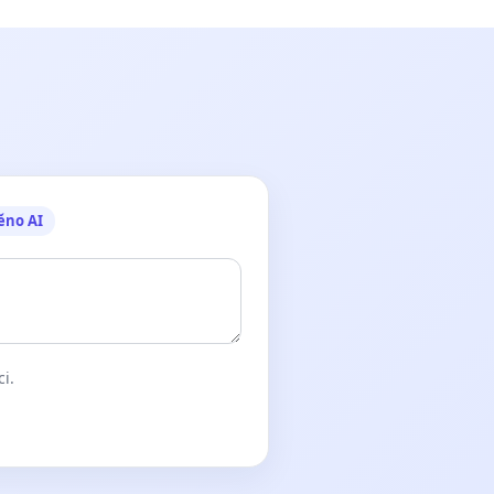
ěno AI
ci.