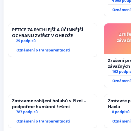
Změňte ur
4 565 podp
tragédie 
Oznámení 
opakovat!
PETICE ZA RYCHLEJŠÍ A ÚČINNĚJŠÍ
Zruše
OCHRANU ZVÍŘAT V OHROŽE
závažn
29 podpisů
Oznámení o transparentnosti
Zrušení pr
závažných 
trestných 
162 podpi
Oznámení 
Zastavme zabíjení holubů v Plzni –
Zastavte p
podpořme humánní řešení
Havla
787 podpisů
8 podpisů
Oznámení o transparentnosti
Oznámení 