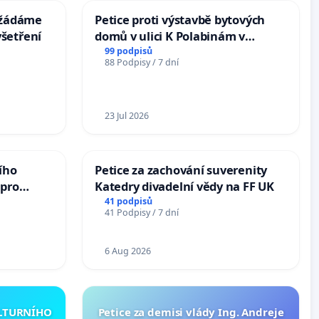
: žádáme
Petice proti výstavbě bytových
šetření
domů v ulici K Polabinám v
Pardubicích
99 podpisů
88 Podpisy / 7 dní
23 Jul 2026
ího
Petice za zachování suverenity
 pro
Katedry divadelní vědy na FF UK
vedlivý
41 podpisů
41 Podpisy / 7 dní
6 Aug 2026
ULTURNÍHO
Petice za demisi vlády Ing. Andreje