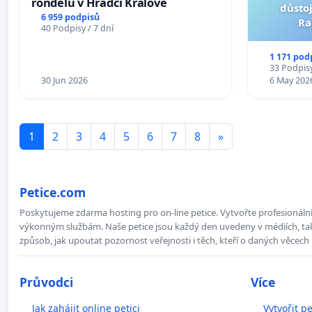
rondelů v Hradci Králové
důstoj
6 959 podpisů
Ra
40 Podpisy / 7 dní
1 171 pod
33 Podpisy
30 Jun 2026
6 May 202
1
2
3
4
5
6
7
8
»
Petice.com
Poskytujeme zdarma hosting pro on-line petice. Vytvořte profesionální 
výkonným službám. Naše petice jsou každý den uvedeny v médiích, takž
způsob, jak upoutat pozornost veřejnosti i těch, kteří o daných věcech 
Průvodci
Více
Jak zahájit online petici
Vytvořit pe