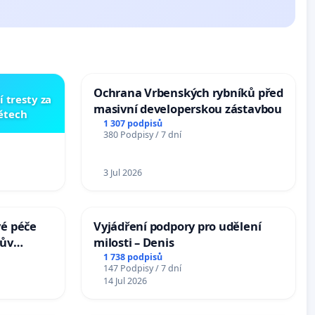
Ochrana Vrbenských rybníků před
í tresty za
masivní developerskou zástavbou
dětech
1 307 podpisů
380 Podpisy / 7 dní
3 Jul 2026
vé péče
Vyjádření podpory pro udělení
hův
milosti – Denis
1 738 podpisů
147 Podpisy / 7 dní
14 Jul 2026