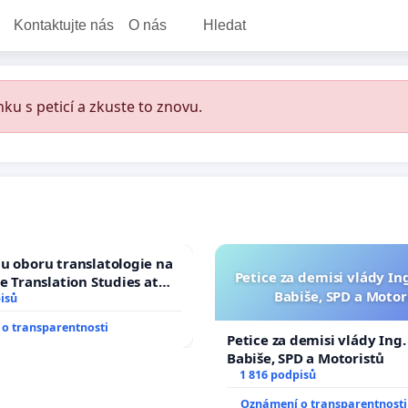
Kontaktujte nás
O nás
Hledat
ku s peticí a zkuste to znovu.
u oboru translatologie na
Petice za demisi vlády In
ve Translation Studies at
Babiše, SPD a Motor
 of Arts, Charles
isů
o transparentnosti
Petice za demisi vlády Ing
Babiše, SPD a Motoristů
1 816 podpisů
Oznámení o transparentnosti