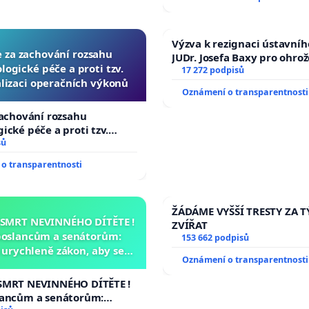
Výzva k rezignaci ústavní
e za zachování rozsahu
JUDr. Josefa Baxy pro ohro
logické péče a proti tzv.
ve spravedlivý proces
17 272 podpisů
lizaci operačních výkonů
Oznámení o transparentnosti
zachování rozsahu
ické péče a proti tzv.
zaci operačních výkonů
sů
o transparentnosti
ŽÁDÁME VYŠŠÍ TRESTY ZA 
 SMRT NEVINNÉHO DÍTĚTE !
ZVÍŘAT
poslancům a senátorům:
153 662 podpisů
urychleně zákon, aby se
Oznámení o transparentnosti
malé Viktorky už nemohla
opakovat!
SMRT NEVINNÉHO DÍTĚTE !
lancům a senátorům: