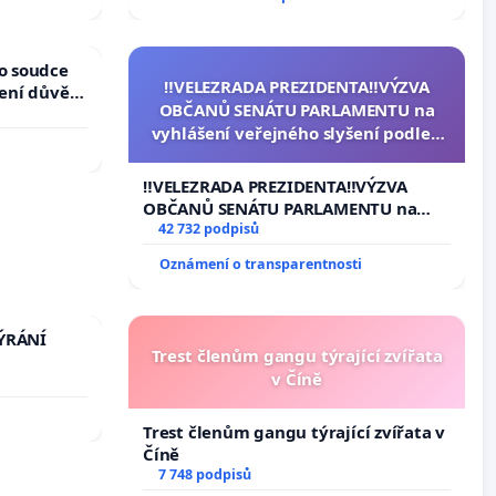
ho soudce
‼️VELEZRADA PREZIDENTA‼️VÝZVA
žení důvěry
OBČANŮ SENÁTU PARLAMENTU na
vyhlášení veřejného slyšení podle §
144 jednacího řádu Senátu k návrhu
na přijetí usnesení k podání ústavní
‼️VELEZRADA PREZIDENTA‼️VÝZVA
žaloby na prezidenta republiky
OBČANŮ SENÁTU PARLAMENTU na
vyhlášení veřejného slyšení podle §
42 732 podpisů
144 jednacího řádu Senátu k návrhu
Oznámení o transparentnosti
na přijetí usnesení k podání ústavní
žaloby na prezidenta republiky
TÝRÁNÍ
Trest členům gangu týrající zvířata
v Číně
Trest členům gangu týrající zvířata v
Číně
7 748 podpisů