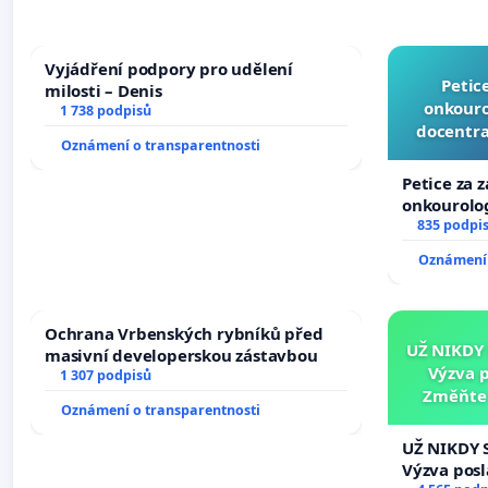
Vyjádření podpory pro udělení
Petic
milosti – Denis
onkouro
1 738 podpisů
docentra
Oznámení o transparentnosti
Petice za 
onkourolog
docentrali
835 podpi
Oznámení 
Ochrana Vrbenských rybníků před
UŽ NIKDY
masivní developerskou zástavbou
Výzva 
1 307 podpisů
Změňte 
Oznámení o transparentnosti
tragédie 
UŽ NIKDY 
Výzva pos