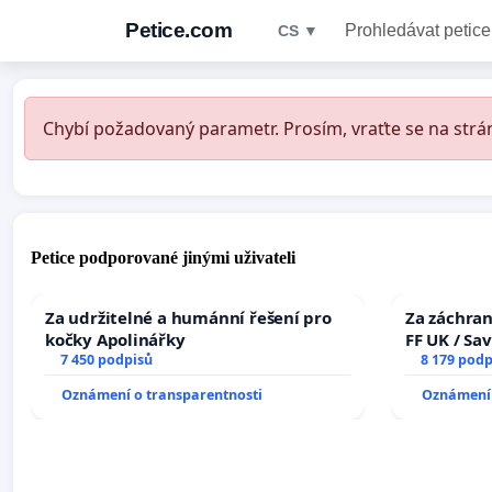
Petice.com
Prohledávat petice
CS ▼
Chybí požadovaný parametr. Prosím, vraťte se na strán
Petice podporované jinými uživateli
Za udržitelné a humánní řešení pro
Za záchran
kočky Apolinářky
FF UK / Sa
7 450 podpisů
the Faculty
8 179 podp
University
Oznámení o transparentnosti
Oznámení 