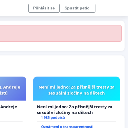
Přihlásit se
Spustit petici
g. Andreje
Není mi jedno: Za přísnější tresty za
istů
sexuální zločiny na dětech
. Andreje
Není mi jedno: Za přísnější tresty za
sexuální zločiny na dětech
1 985 podpisů
Oznámení o transparentnosti