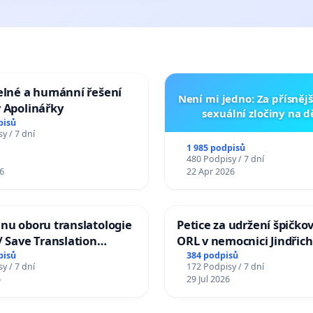
elné a humánní řešení
Není mi jedno: Za přísnějš
 Apolinářky
sexuální zločiny na 
pisů
y / 7 dní
1 985 podpisů
480 Podpisy / 7 dní
6
22 Apr 2026
nu oboru translatologie
Petice za udržení špičko
/ Save Translation
ORL v nemocnici Jindřic
 the Faculty of Arts,
Hradec
pisů
384 podpisů
y / 7 dní
172 Podpisy / 7 dní
niversity
6
29 Jul 2026