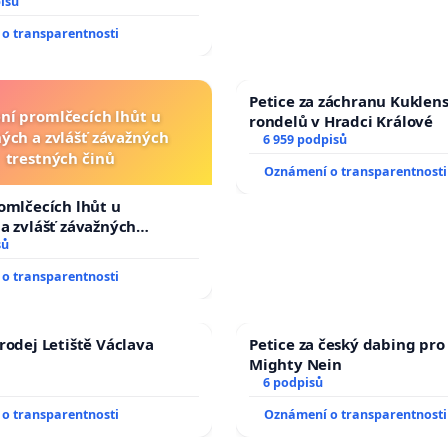
ychleně zákon, aby se
isů
malé Viktorky už nemohla
o transparentnosti
Petice za záchranu Kuklen
ní promlčecích lhůt u
rondelů v Hradci Králové
ých a zvlášť závažných
6 959 podpisů
trestných činů
Oznámení o transparentnosti
omlčecích lhůt u
a zvlášť závažných
činů
sů
o transparentnosti
rodej Letiště Václava
Petice za český dabing pro 
Mighty Nein
6 podpisů
o transparentnosti
Oznámení o transparentnosti