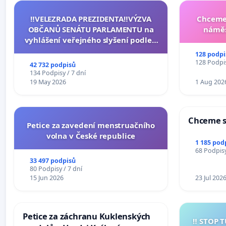
‼️VELEZRADA PREZIDENTA‼️VÝZVA
Chceme 
OBČANŮ SENÁTU PARLAMENTU na
náměs
vyhlášení veřejného slyšení podle §
144 jednacího řádu Senátu k návrhu
128 podpi
na přijetí usnesení k podání ústavní
128 Podpis
42 732 podpisů
žaloby na prezidenta republiky
134 Podpisy / 7 dní
19 May 2026
1 Aug 202
Chceme s
Petice za zavedení menstruačního
volna v České republice
1 185 pod
68 Podpisy
33 497 podpisů
80 Podpisy / 7 dní
15 Jun 2026
23 Jul 202
Petice za záchranu Kuklenských
‼️ STOP 