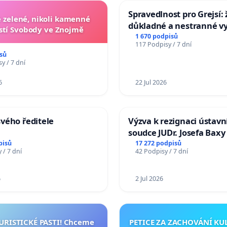
Spravedlnost pro Grejsí
zelené, nikoli kamenné
důkladné a nestranné vy
tí Svobody ve Znojmě
1 670 podpisů
117 Podpisy / 7 dní
sů
y / 7 dní
6
22 Jul 2026
vého ředitele
Výzva k rezignaci ústavn
soudce JUDr. Josefa Baxy
ohrožení důvěry ve spra
pisů
17 272 podpisů
 / 7 dní
42 Podpisy / 7 dní
proces
6
2 Jul 2026
TURISTICKÉ PASTI! Chceme
PETICE ZA ZACHOVÁNÍ K