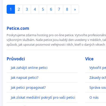
1
2
3
4
5
6
7
8
»
Petice.com
Poskytujeme zdarma hosting pro on-line petice. Vytvořte profesionální 
výkonným službám. Naše petice jsou každý den uvedeny v médiích, takž
způsob, jak upoutat pozornost veřejnosti i těch, kteří o daných věcech 
Průvodci
Více
Jak zahájit online petici
Vytvořit pe
Jak napsat petici?
Zásady oc
Jak petici propagovat?
Správa so
Jak získat mediální pokrytí pro vaši petici
O nás