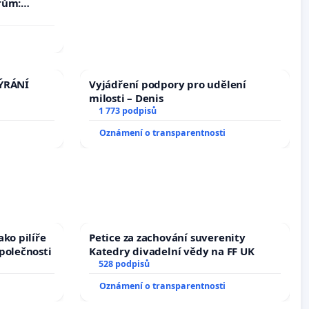
rům:
by se
 nemohla
TÝRÁNÍ
Vyjádření podpory pro udělení
milosti – Denis
1 773 podpisů
Oznámení o transparentnosti
ko pilíře
Petice za zachování suverenity
polečnosti
Katedry divadelní vědy na FF UK
528 podpisů
Oznámení o transparentnosti