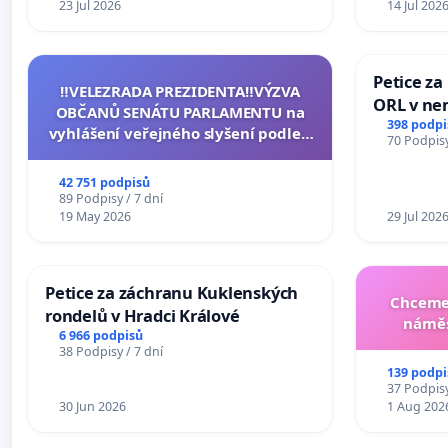
23 Jul 2026
14 Jul 202
Petice za
‼️VELEZRADA PREZIDENTA‼️VÝZVA
ORL v nem
OBČANŮ SENÁTU PARLAMENTU na
Hradec
398 podpi
vyhlášení veřejného slyšení podle §
70 Podpisy
144 jednacího řádu Senátu k návrhu
na přijetí usnesení k podání ústavní
42 751 podpisů
žaloby na prezidenta republiky
89 Podpisy / 7 dní
19 May 2026
29 Jul 202
Petice za záchranu Kuklenských
Chceme 
rondelů v Hradci Králové
náměs
6 966 podpisů
38 Podpisy / 7 dní
139 podpi
37 Podpisy
30 Jun 2026
1 Aug 202