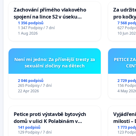
Zachování přímého vlakového
Za udržit
spojení na lince S2 v úseku
pro kočky
Ostrava – Bohumín – Karviná –
1 356 podpisů
7 568 pod
1 347 Podpisy / 7 dní
627 Podpis
Mosty u Jablunkova
1 Aug 2026
10 Jun 202
Není mi jedno: Za přísnější tresty za
PETICE Z
sexuální zločiny na dětech
CEN
2 046 podpisů
2 729 pod
265 Podpisy / 7 dní
156 Podpis
22 Apr 2026
4 May 202
Petice proti výstavbě bytových
Vyjádření
domů v ulici K Polabinám v
milosti –
Pardubicích
141 podpisů
1 773 pod
129 Podpisy / 7 dní
123 Podpis