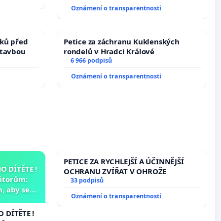
144 jednacího řádu Senátu k návrhu
Oznámení o transparentnosti
na přijetí usnesení k podání ústavní
žaloby na prezidenta republiky
ků před
Petice za záchranu Kuklenských
stavbou
rondelů v Hradci Králové
6 966 podpisů
Oznámení o transparentnosti
PETICE ZA RYCHLEJŠÍ A ÚČINNĚJŠÍ
 DÍTĚTE !
OCHRANU ZVÍŘAT V OHROŽE
átorům:
33 podpisů
, aby se
Oznámení o transparentnosti
už nemohla
 DÍTĚTE !