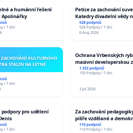
elné a humánní řešení
Petice za zachování suve
 Apolinářky
Katedry divadelní vědy n
pisů
528 podpisů
y / 7 dní
528 Podpisy / 7 dní
6
6 Aug 2026
Ochrana Vrbenských ryb
A ZACHOVÁNÍ KULTURNÍHO
masivní developerskou 
TRA STALIN NA LETNÉ
1 332 podpisů
150 Podpisy / 7 dní
pisů
y / 7 dní
6
3 Jul 2026
 podpory pro udělení
Za zachování pedagogiky
 Denis
pilíře vzdělané a demokr
společnosti
pisů
110 podpisů
y / 7 dní
110 Podpisy / 7 dní