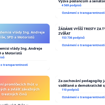
Výzva poslancům a senáto
Změňte urychleně zákon, a
4 569 podpisů
tragédie malé Viktorky už
Oznámení o transparentnosti
opakovat!
ŽÁDÁME VYŠŠÍ TRESTY ZA 
 demisi vlády Ing. Andreje
ZVÍŘAT
iše, SPD a Motoristů
153 736 podpisů
Oznámení o transparentnosti
demisi vlády Ing. Andreje
D a Motoristů
isů
o transparentnosti
Za zachování pedagogiky ja
ní promlčecích lhůt u
vzdělané a demokratické s
ých a zvlášť závažných
110 podpisů
trestných činů
Oznámení o transparentnosti