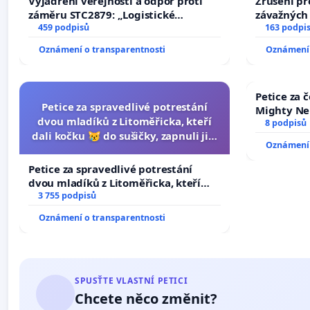
Vyjádření veřejnosti a odpor proti
Zrušení pr
záměru STC2879: „Logistické
závažných 
centrum FCC Sluštice“
459 podpisů
trestných 
163 podpi
Oznámení o transparentnosti
Oznámení 
Petice za 
Petice za spravedlivé potrestání
Mighty Ne
dvou mladíků z Litoměřicka, kteří
8 podpisů
dali kočku 😿 do sušičky, zapnuli ji a
Oznámení 
umírání zvířete natočili.
Petice za spravedlivé potrestání
dvou mladíků z Litoměřicka, kteří
dali kočku 😿 do sušičky, zapnuli ji a
3 755 podpisů
umírání zvířete natočili.
Oznámení o transparentnosti
SPUSŤTE VLASTNÍ PETICI
Chcete něco změnit?