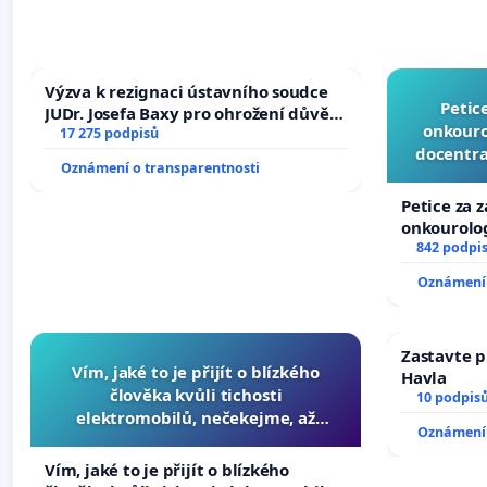
Výzva k rezignaci ústavního soudce
Petic
JUDr. Josefa Baxy pro ohrožení důvěry
onkouro
ve spravedlivý proces
17 275 podpisů
docentra
Oznámení o transparentnosti
Petice za 
onkourolog
docentrali
842 podpi
Oznámení 
Zastavte p
Vím, jaké to je přijít o blízkého
Havla
člověka kvůli tichosti
10 podpis
elektromobilů, nečekejme, až
Oznámení 
přibydou další, zaveďme slyšitelná
auta!
Vím, jaké to je přijít o blízkého