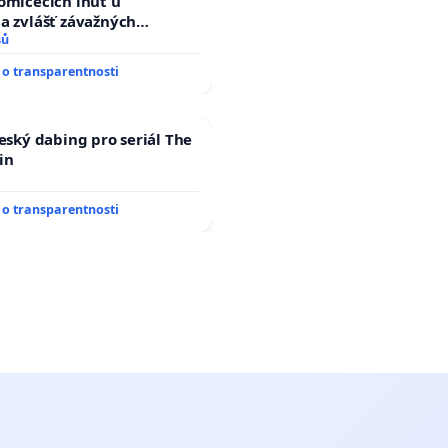
omlčecích lhůt u
a zvlášť závažných
činů
sů
o transparentnosti
český dabing pro seriál The
in
o transparentnosti