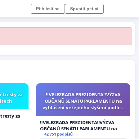
Přihlásit se
Spustit petici
í tresty za
‼️VELEZRADA PREZIDENTA‼️VÝZVA
dětech
OBČANŮ SENÁTU PARLAMENTU na
vyhlášení veřejného slyšení podle §
144 jednacího řádu Senátu k návrhu
 tresty za
na přijetí usnesení k podání ústavní
‼️VELEZRADA PREZIDENTA‼️VÝZVA
žaloby na prezidenta republiky
OBČANŮ SENÁTU PARLAMENTU na
vyhlášení veřejného slyšení podle §
42 751 podpisů