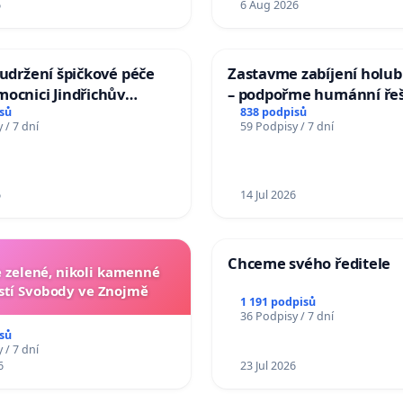
6
6 Aug 2026
 udržení špičkové péče
Zastavme zabíjení holubů
ocnici Jindřichův
– podpořme humánní ře
sů
838 podpisů
 / 7 dní
59 Podpisy / 7 dní
6
14 Jul 2026
Chceme svého ředitele
zelené, nikoli kamenné
tí Svobody ve Znojmě
1 191 podpisů
36 Podpisy / 7 dní
sů
 / 7 dní
6
23 Jul 2026