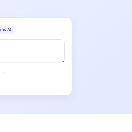
ěno AI
ci.