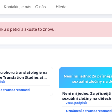
Kontaktujte nás
O nás
Hledat
ku s peticí a zkuste to znovu.
u oboru translatologie na
Není mi jedno: Za přísnějš
ve Translation Studies at
sexuální zločiny na 
 of Arts, Charles
isů
o transparentnosti
Není mi jedno: Za přísnější
sexuální zločiny na dětech
2 046 podpisů
Oznámení o transparentnosti