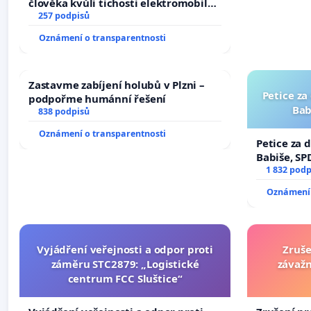
člověka kvůli tichosti elektromobilů,
nečekejme, až přibydou další,
257 podpisů
zaveďme slyšitelná auta!
Oznámení o transparentnosti
Zastavme zabíjení holubů v Plzni –
Petice za
podpořme humánní řešení
Bab
838 podpisů
Oznámení o transparentnosti
Petice za 
Babiše, SP
1 832 podp
Oznámení 
Vyjádření veřejnosti a odpor proti
Zruše
záměru STC2879: „Logistické
závažn
centrum FCC Sluštice“