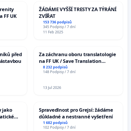
renity
ŽÁDÁME VYŠŠÍ TRESTY ZA TÝRÁNÍ
a FF UK
ZVÍŘAT
153 736 podpisů
345 Podpisy / 7 dní
11 Feb 2025
níků před
Za záchranu oboru translatologie
zástavbou
na FF UK / Save Translation
Studies at the Faculty of Arts,
8 232 podpisů
148 Podpisy / 7 dní
Charles University
13 Jul 2026
 jako
Spravedlnost pro Grejsí: žádáme
atické
důkladné a nestranné vyšetření
1 682 podpisů
102 Podpisy / 7 dní