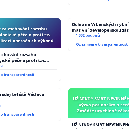
Ochrana Vrbenských rybní
e za zachování rozsahu
masivní developerskou zá
logické péče a proti tzv.
1 332 podpisů
lizaci operačních výkonů
Oznámení o transparentnosti
zachování rozsahu
ické péče a proti tzv.
zaci operačních výkonů
sů
o transparentnosti
rodej Letiště Václava
UŽ NIKDY SMRT NEVINNÉHO
Výzva poslancům a sen
ů
Změňte urychleně zákon
o transparentnosti
tragédie malé Viktorky 
opakovat!
UŽ NIKDY SMRT NEVINNÉHO