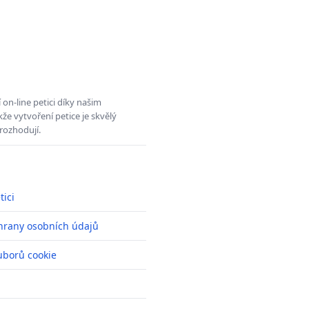
on-line petici díky našim
e vytvoření petice je skvělý
rozhodují.
tici
hrany osobních údajů
uborů cookie