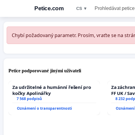
Petice.com
Prohledávat petice
CS ▼
Chybí požadovaný parametr. Prosím, vraťte se na strán
Petice podporované jinými uživateli
Za udržitelné a humánní řešení pro
Za záchran
kočky Apolinářky
FF UK / Sa
7 568 podpisů
the Faculty
8 232 podp
University
Oznámení o transparentnosti
Oznámení 