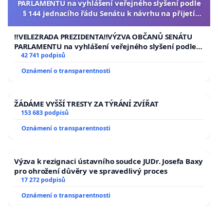
PARLAMENTU na vyhlášení veřejného slyšení podle
§ 144 jednacího řádu Senátu k návrhu na přijetí
usnesení k podání ústavní žaloby na prezidenta
republiky
‼️VELEZRADA PREZIDENTA‼️VÝZVA OBČANŮ SENÁTU
PARLAMENTU na vyhlášení veřejného slyšení podle §
144 jednacího řádu Senátu k návrhu na přijetí
42 741 podpisů
usnesení k podání ústavní žaloby na prezidenta
Oznámení o transparentnosti
republiky
ŽÁDÁME VYŠŠÍ TRESTY ZA TÝRÁNÍ ZVÍŘAT
153 683 podpisů
Oznámení o transparentnosti
Výzva k rezignaci ústavního soudce JUDr. Josefa Baxy
pro ohrožení důvěry ve spravedlivý proces
17 272 podpisů
Oznámení o transparentnosti