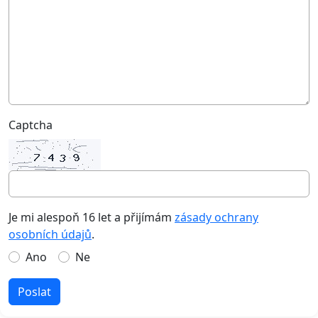
Captcha
Je mi alespoň 16 let a přijímám
zásady ochrany
osobních údajů
.
Ano
Ne
Poslat