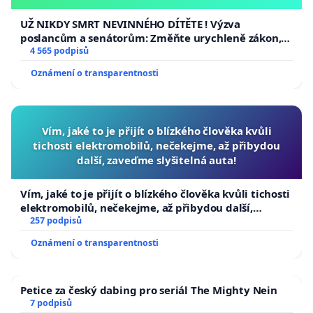
opakovat!
UŽ NIKDY SMRT NEVINNÉHO DÍTĚTE ! Výzva
poslancům a senátorům: Změňte urychleně zákon,
aby se tragédie malé Viktorky už nemohla opakovat!
4 565 podpisů
Oznámení o transparentnosti
Vím, jaké to je přijít o blízkého člověka kvůli
tichosti elektromobilů, nečekejme, až přibydou
další, zaveďme slyšitelná auta!
Vím, jaké to je přijít o blízkého člověka kvůli tichosti
elektromobilů, nečekejme, až přibydou další,
zaveďme slyšitelná auta!
257 podpisů
Oznámení o transparentnosti
Petice za český dabing pro seriál The Mighty Nein
7 podpisů