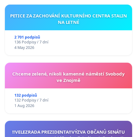
PETICE ZA ZACHOVÁNÍ KULTURNÍHO CENTRA STALIN
NA LETNÉ
2 701 podpisů
136 Podpisy / 7 dní
4 May 2026
Chceme zelené, nikoli kamenné náměstí Svobody
ve Znojmě
132 podpisů
132 Podpisy / 7 dní
1 Aug 2026
‼️VELEZRADA PREZIDENTA‼️VÝZVA OBČANŮ SENÁTU