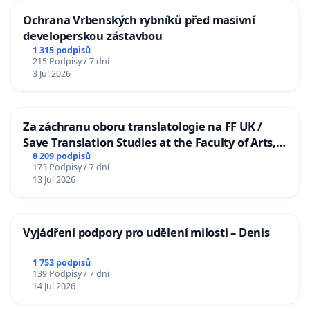
Ochrana Vrbenských rybníků před masivní
developerskou zástavbou
1 315 podpisů
215 Podpisy / 7 dní
3 Jul 2026
Za záchranu oboru translatologie na FF UK /
Save Translation Studies at the Faculty of Arts,
Charles University
8 209 podpisů
173 Podpisy / 7 dní
13 Jul 2026
Vyjádření podpory pro udělení milosti – Denis
1 753 podpisů
139 Podpisy / 7 dní
14 Jul 2026