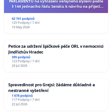
PARLAMENTU na vyhlášení veřejného slyšení podle
§ 144 jednacího řádu Senátu k návrhu na přijetí
usnesení k podání ústavní žaloby na prezidenta
republiky
42 741 podpisů
125 Podpisy / 7 dní
19 May 2026
Petice za udržení špičkové péče ORL v nemocnici
Jindřichův Hradec
395 podpisů
123 Podpisy / 7 dní
29 Jul 2026
Spravedlnost pro Grejsí: žádáme důkladné a
nestranné vyšetření
1 678 podpisů
117 Podpisy / 7 dní
22 Jul 2026