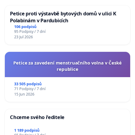
Petice proti výstavbě bytových domů v ulici K
Polabinám v Pardubicích
106 podpisů
95 Podpisy / 7 dní
23 Jul 2026
Petice za zavedení menstruačního volna v České
republice
33 505 podpisů
71 Podpisy / 7 dní
15 Jun 2026
Chceme svého ředitele
1 189 podpisů