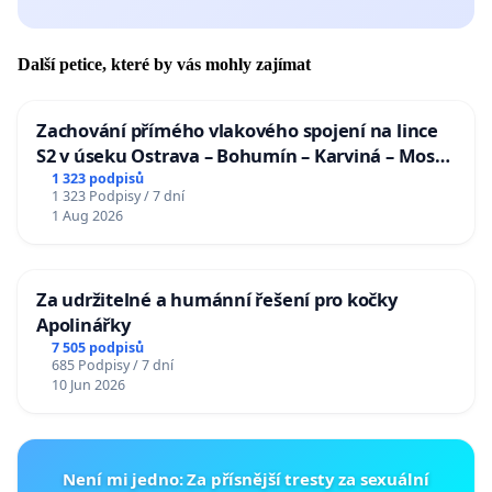
Další petice, které by vás mohly zajímat
Zachování přímého vlakového spojení na lince
S2 v úseku Ostrava – Bohumín – Karviná – Mosty
u Jablunkova
1 323 podpisů
1 323 Podpisy / 7 dní
1 Aug 2026
Za udržitelné a humánní řešení pro kočky
Apolinářky
7 505 podpisů
685 Podpisy / 7 dní
10 Jun 2026
Není mi jedno: Za přísnější tresty za sexuální