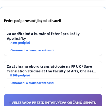
Petice podporované jinými uživateli
Za udržitelné a humánní řešení pro kočky
Apolinářky
7 505 podpisů
Oznámení o transparentnosti
Za záchranu oboru translatologie na FF UK / Save
Translation Studies at the Faculty of Arts, Charles
University
8 209 podpisů
Oznámení o transparentnosti
‼️VELEZRADA PREZIDENTA‼️VÝZVA OBČANŮ SENÁTU