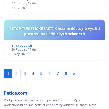
37 Podpisy / 7 dní
2 Jul 2026
‼️ STOP TURISTICKÉ PASTI! Chceme důstojné využití
prostoru na Radnických schodech
1 173 podpisů
30 Podpisy / 7 dní
6 May 2026
1
2
3
4
5
6
7
8
»
Petice.com
Poskytujeme zdarma hosting pro on-line petice. Vytvořte
profesionální on-line petici díky našim výkonným službám. Naše