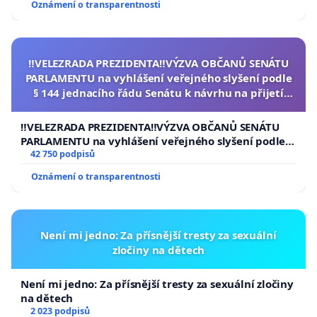
Oznámení o transparentnosti
‼️VELEZRADA PREZIDENTA‼️VÝZVA OBČANŮ SENÁTU
PARLAMENTU na vyhlášení veřejného slyšení podle
§ 144 jednacího řádu Senátu k návrhu na přijetí
usnesení k podání ústavní žaloby na prezidenta
republiky
‼️VELEZRADA PREZIDENTA‼️VÝZVA OBČANŮ SENÁTU
PARLAMENTU na vyhlášení veřejného slyšení podle §
144 jednacího řádu Senátu k návrhu na přijetí
42 750 podpisů
usnesení k podání ústavní žaloby na prezidenta
Oznámení o transparentnosti
republiky
Není mi jedno: Za přísnější tresty za sexuální
zločiny na dětech
Není mi jedno: Za přísnější tresty za sexuální zločiny
na dětech
2 023 podpisů