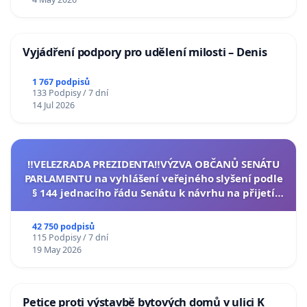
Vyjádření podpory pro udělení milosti – Denis
1 767 podpisů
133 Podpisy / 7 dní
14 Jul 2026
‼️VELEZRADA PREZIDENTA‼️VÝZVA OBČANŮ SENÁTU
PARLAMENTU na vyhlášení veřejného slyšení podle
§ 144 jednacího řádu Senátu k návrhu na přijetí
usnesení k podání ústavní žaloby na prezidenta
republiky
42 750 podpisů
115 Podpisy / 7 dní
19 May 2026
Petice proti výstavbě bytových domů v ulici K