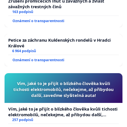
Zrušení promlčecích lhůt u závažných a zvlášť
závažných trestných činů
163 podpisů
Oznámení o transparentnosti
Petice za záchranu Kuklenských rondelů v Hradci
Králové
6 964 podpisů
Oznámení o transparentnosti
Vím, jaké to je přijít o blízkého člověka kvůli
tichosti elektromobilů, nečekejme, až přibydou
další, zaveďme slyšitelná auta!
Vím, jaké to je přijít o blízkého člověka kvůli tichosti
elektromobilů, nečekejme, až přibydou další,
zaveďme slyšitelná auta!
257 podpisů