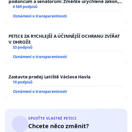
poslancům a senátorům: Změňte urychleně zákon,
aby se tragédie malé Viktorky už nemohla opakovat!
4 569 podpisů
Oznámení o transparentnosti
PETICE ZA RYCHLEJŠÍ A ÚČINNĚJŠÍ OCHRANU ZVÍŘAT
V OHROŽE
33 podpisů
Oznámení o transparentnosti
Zastavte prodej Letiště Václava Havla
10 podpisů
Oznámení o transparentnosti
SPUSŤTE VLASTNÍ PETICI
Chcete něco změnit?