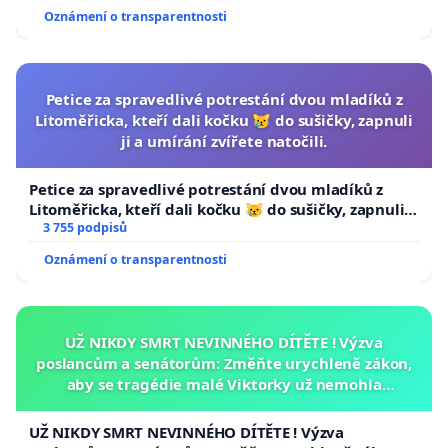
Oznámení o transparentnosti
Petice za spravedlivé potrestání dvou mladíků z
Litoměřicka, kteří dali kočku 😿 do sušičky, zapnuli
ji a umírání zvířete natočili.
Petice za spravedlivé potrestání dvou mladíků z
Litoměřicka, kteří dali kočku 😿 do sušičky, zapnuli ji
a umírání zvířete natočili.
3 755 podpisů
Oznámení o transparentnosti
UŽ NIKDY SMRT NEVINNÉHO DÍTĚTE ! Výzva
poslancům a senátorům: Změňte urychleně zákon,
aby se tragédie malé Viktorky už nemohla
opakovat!
UŽ NIKDY SMRT NEVINNÉHO DÍTĚTE ! Výzva