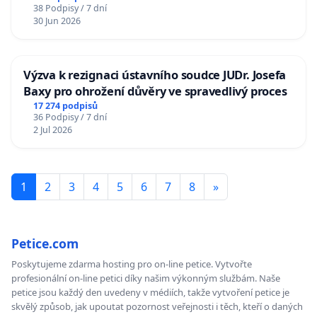
38 Podpisy / 7 dní
30 Jun 2026
Výzva k rezignaci ústavního soudce JUDr. Josefa
Baxy pro ohrožení důvěry ve spravedlivý proces
17 274 podpisů
36 Podpisy / 7 dní
2 Jul 2026
1
2
3
4
5
6
7
8
»
Petice.com
Poskytujeme zdarma hosting pro on-line petice. Vytvořte
profesionální on-line petici díky našim výkonným službám. Naše
petice jsou každý den uvedeny v médiích, takže vytvoření petice je
skvělý způsob, jak upoutat pozornost veřejnosti i těch, kteří o daných