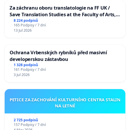
Za záchranu oboru translatologie na FF UK /
Save Translation Studies at the Faculty of Arts,
Charles University
8 224 podpisů
165 Podpisy / 7 dní
13 Jul 2026
Ochrana Vrbenských rybníků před masivní
developerskou zástavbou
1 328 podpisů
161 Podpisy / 7 dní
3 Jul 2026
PETICE ZA ZACHOVÁNÍ KULTURNÍHO CENTRA STALIN
NA LETNÉ
2 725 podpisů
157 Podpisy / 7 dní
4 May 2026