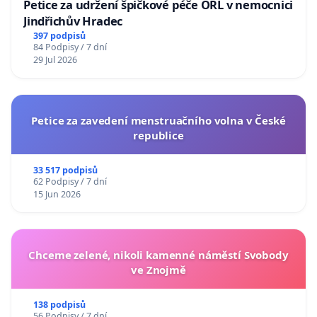
Petice za udržení špičkové péče ORL v nemocnici
Jindřichův Hradec
397 podpisů
84 Podpisy / 7 dní
29 Jul 2026
Petice za zavedení menstruačního volna v České
republice
33 517 podpisů
62 Podpisy / 7 dní
15 Jun 2026
Chceme zelené, nikoli kamenné náměstí Svobody
ve Znojmě
138 podpisů
56 Podpisy / 7 dní