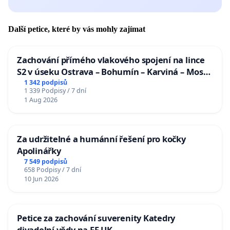
Další petice, které by vás mohly zajímat
Zachování přímého vlakového spojení na lince
S2 v úseku Ostrava – Bohumín – Karviná – Mosty
u Jablunkova
1 342 podpisů
1 339 Podpisy / 7 dní
1 Aug 2026
Za udržitelné a humánní řešení pro kočky
Apolinářky
7 549 podpisů
658 Podpisy / 7 dní
10 Jun 2026
Petice za zachování suverenity Katedry
divadelní vědy na FF UK