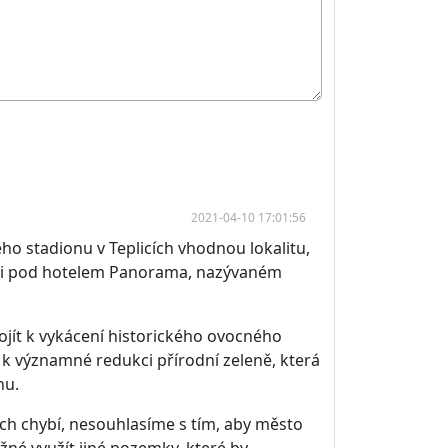
2021-04-10 17:01:56
ho stadionu v Teplicích vhodnou lokalitu,
asti pod hotelem Panorama, nazývaném
ojít k vykácení historického ovocného
k významné redukci přírodní zeleně, která
chu.
cích chybí, nesouhlasíme s tím, aby město
možné využít jiné pozemky, které by