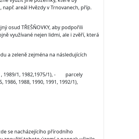
, např. areál Hvězdy v Trnovanech, příp.
ejný osud TŘEŠŇOVKY, aby podpořili
ně využívané nejen lidmi, ale i zvěří, která
u a zeleně zejména na následujících
1, 1989/1, 1982,1975/1), - parcely
5, 1986, 1988, 1990, 1991, 1992/1),
zde se nacházejícího přírodního
 zneužití tohoto území a naopak učinilo