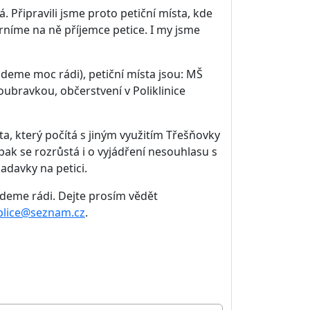
. Připravili jsme proto petiční místa, kde
rníme na ně příjemce petice. I my jsme
udeme moc rádi), petiční místa jsou: MŠ
ubravkou, občerstvení v Poliklinice
a, který počítá s jiným využitím Třešňovky
opak se rozrůstá i o vyjádření nesouhlasu s
davky na petici.
deme rádi. Dejte prosím vědět
plice@seznam.cz
.