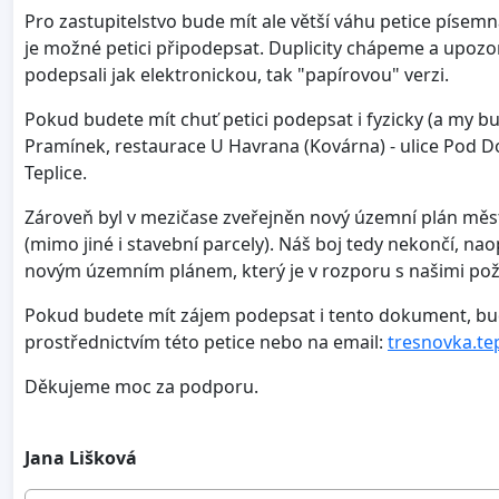
Pro zastupitelstvo bude mít ale větší váhu petice písemná
je možné petici připodepsat. Duplicity chápeme a upozo
podepsali jak elektronickou, tak "papírovou" verzi.
Pokud budete mít chuť petici podepsat i fyzicky (a my b
Pramínek, restaurace U Havrana (Kovárna) - ulice Pod Do
Teplice.
Zároveň byl v mezičase zveřejněn nový územní plán měst
(mimo jiné i stavební parcely). Náš boj tedy nekončí, na
novým územním plánem, který je v rozporu s našimi poža
Pokud budete mít zájem podepsat i tento dokument, bu
prostřednictvím této petice nebo na email:
tresnovka.te
Děkujeme moc za podporu.
Jana Lišková