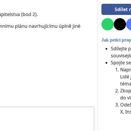
Sdílet
itelstva (bod 2).
emnímu plánu navrhujícímu úplně jiné
Jak petici pro
Sdílejte 
souvisejí
Spojte se
Napi
Lidé 
téma
Zkop
do vl
Odeš
X, I