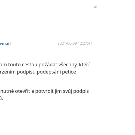
2021-06-09 12:27:47
email
om touto cestou požádat všechny, kteří
tvrzením podpisu podepsání petice
nutné otevřít a potvrdit jím svůj podpis
ů.