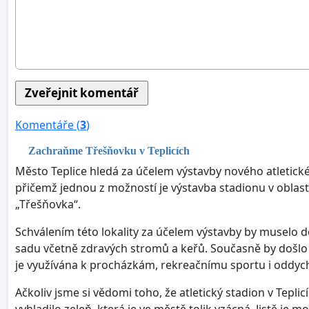
Komentáře (
3
)
Zachraňme Třešňovku v Teplicích
Město Teplice hledá za účelem výstavby nového atletické
přičemž jednou z možností je výstavba stadionu v obl
„Třešňovka“.
Schválením této lokality za účelem výstavby by muselo d
sadu včetně zdravých stromů a keřů. Současně by došlo 
je využívána k procházkám, rekreačnímu sportu i oddy
Ačkoliv jsme si vědomi toho, že atletický stadion v Tepli
vyhladilo zeleň, která je ve městě tolik vzácná. Jistě je 