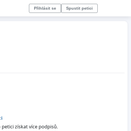
Přihlásit se
Spustit petici
ci
petici získat více podpisů.