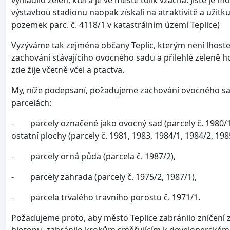
výstavbou stadionu naopak získali na atraktivitě a užitku
pozemek parc. č. 4118/1 v katastrálním území Teplice)
Vyzýváme tak zejména občany Teplic, kterým není lhost
zachování stávajícího ovocného sadu a přilehlé zeleně hoj
zde žije včetně včel a ptactva.
My, níže podepsaní, požadujeme zachování ovocného sad
parcelách:
- parcely označené jako ovocný sad (parcely č. 1980/
ostatní plochy (parcely č. 1981, 1983, 1984/1, 1984/2, 198
- parcely orná půda (parcela č. 1987/2),
- parcely zahrada (parcely č. 1975/2, 1987/1),
- parcela trvalého travního porostu č. 1971/1.
Požadujeme proto, aby město Teplice zabránilo zničení 
biotopu, zabránilo krokům směřujícím k developerskému