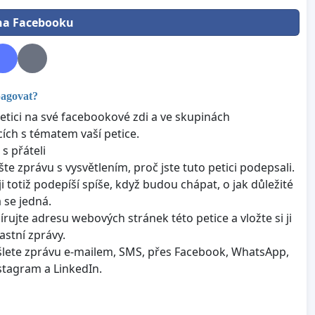
 na Facebooku
pagovat?
petici na své facebookové zdi a ve skupinách
cích s tématem vaší petice.
 s přáteli
šte zprávu s vysvětlením, proč jste tuto petici podepsali.
ji totiž podepíší spíše, když budou chápat, o jak důležité
 se jedná.
írujte adresu webových stránek této petice a vložte si ji
astní zprávy.
lete zprávu e-mailem, SMS, přes Facebook, WhatsApp,
nstagram a LinkedIn.