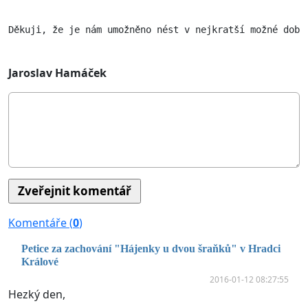
Děkuji, že je nám umožněno nést v nejkratší možné době
Jaroslav Hamáček
Komentáře (
0
)
Petice za zachování "Hájenky u dvou šraňků" v Hradci
Králové
2016-01-12 08:27:55
Hezký den,