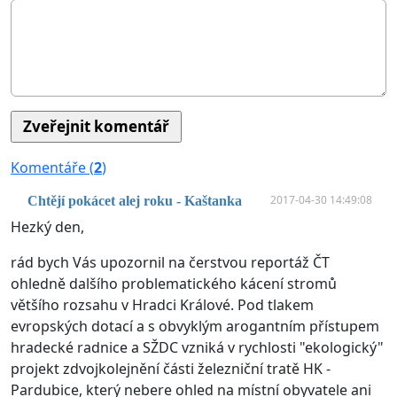
Komentáře (
2
)
2017-04-30 14:49:08
Chtějí pokácet alej roku - Kaštanka
Hezký den,
rád bych Vás upozornil na čerstvou reportáž ČT
ohledně dalšího problematického kácení stromů
většího rozsahu v Hradci Králové. Pod tlakem
evropských dotací a s obvyklým arogantním přístupem
hradecké radnice a SŽDC vzniká v rychlosti "ekologický"
projekt zdvojkolejnění části železniční tratě HK -
Pardubice, který nebere ohled na místní obyvatele ani