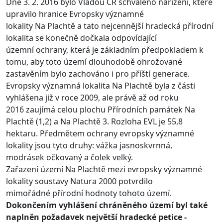
Dne 3. 2. 2016 bylo Vládou ČR schváleno nařízení, které
upravilo hranice Evropsky významné
lokality Na Plachtě a tato nejcennější hradecká přírodní
lokalita se konečně dočkala odpovídající
územní ochrany, která je základním předpokladem k
tomu, aby toto území dlouhodobě ohrožované
zastavěním bylo zachováno i pro příští generace.
Evropsky významná lokalita Na Plachtě byla z části
vyhlášena již v roce 2009, ale právě až od roku
2016 zaujímá celou plochu Přírodních památek Na
Plachtě (1,2) a Na Plachtě 3. Rozloha EVL je 55,8
hektaru. Předmětem ochrany evropsky významné
lokality jsou tyto druhy: vážka jasnoskvrnná,
modrásek očkovaný a čolek velký.
Zařazení území Na Plachtě mezi evropsky významné
lokality soustavy Natura 2000 potvrdilo
mimořádné přírodní hodnoty tohoto území.
Dokončením vyhlášení chráněného území byl také
naplněn požadavek největší hradecké petice -