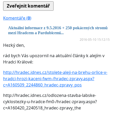
Komentáře (
0
)
Aktuální informace z 9.5.2016 + 250 pokácených stromů
mezi Hradcem a Pardubicemi...
2016-05-10 15:12:15
Hezký den,
rád bych Vás upozornil na aktuální články k alejím v
Hradci Králové:
http://hradec.idnes.cz/stolete-aleji-na-brehu-orlice-v-
hradci-hrozi-kaceni-fwm-/hradec-zpravy.aspx?
c=A160509_2244860_hradec-zpravy_pos
http://hradec.idnes.cz/odlozena-stavba-labske-
cyklostezky-u-hradce-fm0-/hradec-zpravy.aspx?
c=A160420_2240518_hradec-zpravy_the