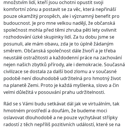
množstvím lidí, kteří jsou ochotni opustit svoji
komfortní zónu a postavit se za věc, která nepřináší
pouze okamžitý prospěch, ale i významný benefit pro
budoucnost. Je pro mne velkou nadějí, že občanská
společnost mohla před těmi zhruba pěti lety ovlivnit
rozhodování úzké skupinky lidí. Za tu dobu jsme se
posunuli, ale mám obavu, zda je to úplně žádaným
směrem. Občanská společnost dále živoří a je třeba
neustálé ostražitosti a každodenní práce na zachování
nejen našich zbytků přírody, ale i demokracie. Současná
civilizace se dostala za další bod zlomu a v současné
podobě není dlouhodobě udržitelná pro hmotný život
na planetě Zemi. Proto je každá myšlenka, slovo a čin
velmi důležitá v posouvání prahu udržitelnosti.
Rád se s Vámi budu setkávat dál jak ve virtuálním, tak
hmotném prostředí a doufám, že budeme moci
oslavovat dlouhodobě a ne pouze vychytávat střípky
radostí z těch nepříliš pozitivních událostí, které se na