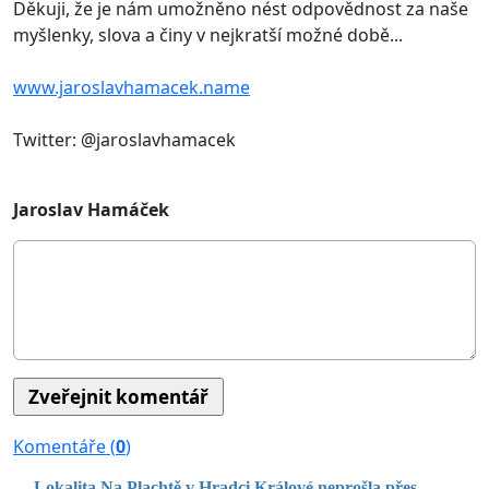
Děkuji, že je nám umožněno nést odpovědnost za naše
myšlenky, slova a činy v nejkratší možné době...
www.jaroslavhamacek.name
Twitter: @jaroslavhamacek
Jaroslav Hamáček
Komentáře (
0
)
Lokalita Na Plachtě v Hradci Králové neprošla přes