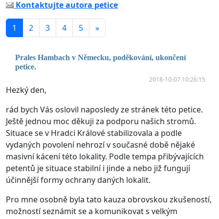
Kontaktujte autora petice
1
2
3
4
5
»
Prales Hambach v Německu, poděkování, ukončení
petice.
2018-10-07 10:26:15
Hezký den,
rád bych Vás oslovil naposledy ze stránek této petice.
Ještě jednou moc děkuji za podporu našich stromů.
Situace se v Hradci Králové stabilizovala a podle
vydaných povolení nehrozí v současné době nějaké
masivní kácení této lokality. Podle tempa přibývajících
petentů je situace stabilní i jinde a nebo již fungují
účinnější formy ochrany daných lokalit.
Pro mne osobně byla tato kauza obrovskou zkušeností,
možností seznámit se a komunikovat s velkým