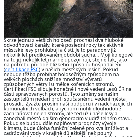
Skrze jednu z větších holosečí prochází dva hluboké
odvodňovací kanály, které poslední roky tak aktivně
městské lesy prohlubují a čistí. Je to paradox v již
několik let predikovaném období sucha… Moji kolegové
na to již několik let marně upozorňují, stejně tak, jako
na potřebu přírodě blízkého způsobu hospodaření
(
certifikace FSC
) v našich městských lesích. Pokud
nebude těžba probíhat holosečným způsobem na
velkých plochách sníží se množství vývratů
způsobených větry i u mělce kořenících stromů.
Certifikaci FSC slibuje konečně i nové vedení Lesů ČR na
části spravovaných porostů. Tyto změny se našim
zastupitelům nedaří proti současnému vedení města
prosadit. Zvažte prosím naší podporu i v nadcházejících
komunálních volbách, abychom mohli dlouhodobě
zachraňovat nejen stromy, ale teď už i naše lesy a
zanechali město dalším generacím v udržitelném stavu.
Pokud se budou dále naplňovat prognózy vývoje
klimatu, bude úloha funkční zeleně pro kvalitní život a
zadržování vody v krajině důležitější než pouhý