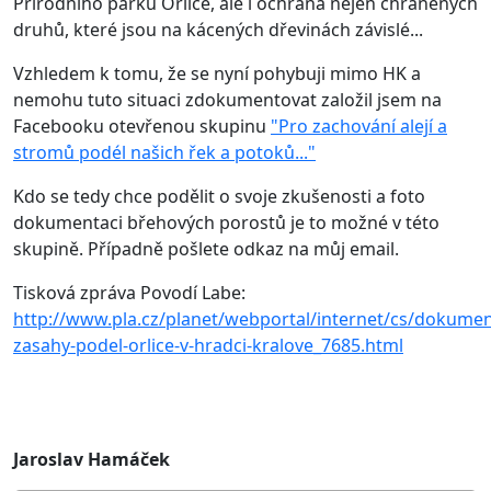
Přírodního parku Orlice, ale i ochrana nejen chráněných
druhů, které jsou na kácených dřevinách závislé...
Vzhledem k tomu, že se nyní pohybuji mimo HK a
nemohu tuto situaci zdokumentovat založil jsem na
Facebooku otevřenou skupinu
"Pro zachování alejí a
stromů podél našich řek a potoků..."
Kdo se tedy chce podělit o svoje zkušenosti a foto
dokumentaci břehových porostů je to možné v této
skupině. Případně pošlete odkaz na můj email.
Tisková zpráva Povodí Labe:
http://www.pla.cz/planet/webportal/internet/cs/dokumen
zasahy-podel-orlice-v-hradci-kralove_7685.html
Jaroslav Hamáček