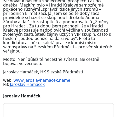
zachovat k našemu společnému prospěchu až do
dneška. Mezitím bylo v Hradci Králové samozřejmě
pokáceno různými „správci“ tisíce jiných stromů –
přírodních klimatizací. Já jsem se od té doby začal
pravidelně scházet se skupinou lidí okolo Adama
Záruby a dalších zastupitelů a podporovatelů „Změny
pro Hradec“. Za tu dobu jsem pochopil, že v Hradci
Králové prosazuje nadpoloviční většina v současnosti
zvolených zastupitelů zájmy úzkých VIP skupin, často s
heslem „budou peníze na další volby“. Proto ta
kandidatura i několikaletá práce v komisi místní
samosprávy na Slezském Předměstí – pro věc skutečně
veřejnou.
Motto: Není důležité nečestně zvítězit, ale čestně
bojovat ve věčnosti.
Jaroslav Hamáček, HK Slezské Předměstí
web:
www.jaroslavhamacek.name
FB:
Jaroslav Hamáček
Jaroslav Hamáček