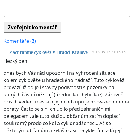
Komentáře (
2
)
2018-05-15 21:15:15
Zachraňme cyklověž v Hradci Králové
Hezký den,
dnes bych Vás rád upozornil na vyhrocení situace
kolem cyklověže u hradeckého nádraží. Tuto cyklověž
provází již od její stavby podivnosti s pozemky na
kterých částečně stojí (úřednická chybička?). Zároveň
příslib vedení města o jejím odkupu je provázen mnoha
obraty. Často se s ní chlubilo před zahraničními
delegacemi, ale tuto službu občanům zatím doplácí
soukromý prodejce kol a cyklonadšenec... Ač se
některým občanům a zvláště asi necyklistům zdá její