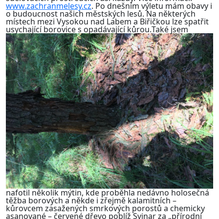
www.zachranmelesy.cz
. Po dnešním výletu mám obavy i
o budoucnost našich městských lesů. Na některých
místech mezi Vysokou nad Labem a Biřičkou lze spatřit
usychající borovice s opadávající kůrou.
Také jsem
nafotil několik mýtin, kde proběhla nedávno holosečná
těžba borových a někde i zřejmě kalamitních –
kůrovcem zasažených smrkových porostů a chemicky
asanované – červené dřevo poblíž Svinar za „přírodní