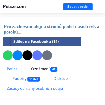
Petice.com
Spustit petici
Pro zachování alejí a stromů podél našich řek a
potoků...
Sdílet na Facebooku (14)
Petice
Oznámení
48
Podpisy
Diskuze
11 827
Zásady ochrany osobních údajů