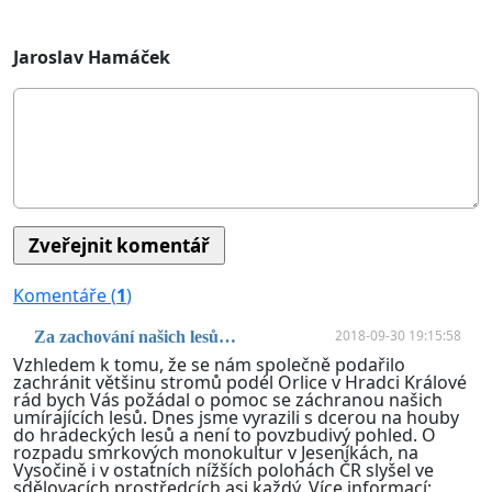
Jaroslav Hamáček
Komentáře (
1
)
2018-09-30 19:15:58
Za zachování našich lesů…
Vzhledem k tomu, že se nám společně podařilo
zachránit většinu stromů podél Orlice v Hradci Králové
rád bych Vás požádal o pomoc se záchranou našich
umírajících lesů. Dnes jsme vyrazili s dcerou na houby
do hradeckých lesů a není to povzbudivý pohled. O
rozpadu smrkových monokultur v Jeseníkách, na
Vysočině i v ostatních nížších polohách ČR slyšel ve
sdělovacích prostředcích asi každý. Více informací: