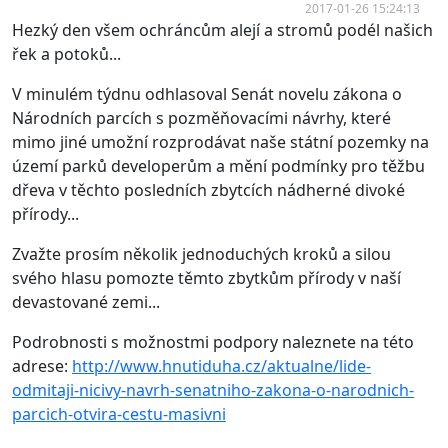
2017-01-26 15:24:13
Hezký den všem ochráncům alejí a stromů podél našich
řek a potoků...
V minulém týdnu odhlasoval Senát novelu zákona o
Národních parcích s pozměňovacími návrhy, které
mimo jiné umožní rozprodávat naše státní pozemky na
území parků developerům a mění podmínky pro těžbu
dřeva v těchto posledních zbytcích nádherné divoké
přírody...
Zvažte prosím několik jednoduchých kroků a silou
svého hlasu pomozte těmto zbytkům přírody v naší
devastované zemi...
Podrobnosti s možnostmi podpory naleznete na této
adrese:
http://www.hnutiduha.cz/aktualne/lide-
odmitaji-nicivy-navrh-senatniho-zakona-o-narodnich-
parcich-otvira-cestu-masivni