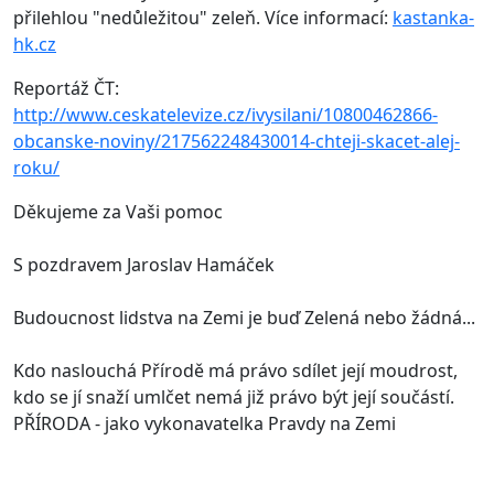
přilehlou "nedůležitou" zeleň. Více informací:
kastanka-
hk.cz
Reportáž ČT:
http://www.ceskatelevize.cz/ivysilani/10800462866-
obcanske-noviny/217562248430014-chteji-skacet-alej-
roku/
Děkujeme za Vaši pomoc
S pozdravem Jaroslav Hamáček
Budoucnost lidstva na Zemi je buď Zelená nebo žádná...
Kdo naslouchá Přírodě má právo sdílet její moudrost,
kdo se jí snaží umlčet nemá již právo být její součástí.
PŘÍRODA - jako vykonavatelka Pravdy na Zemi