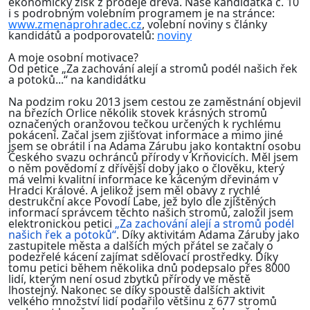
ekonomický zisk z prodeje dřeva. Naše kandidátka č. 10
i s podrobným volebním programem je na stránce:
www.zmenaprohradec.cz
, volební noviny s články
kandidátů a podporovatelů:
noviny
A moje osobní motivace?
Od petice „Za zachování alejí a stromů podél našich řek
a potoků...“ na kandidátku
Na podzim roku 2013 jsem cestou ze zaměstnání objevil
na březích Orlice několik stovek krásných stromů
označených oranžovou tečkou určených k rychlému
pokácení. Začal jsem zjišťovat informace a mimo jiné
jsem se obrátil i na Adama Zárubu jako kontaktní osobu
Českého svazu ochránců přírody v Krňovicích. Měl jsem
o něm povědomí z dřívější doby jako o člověku, který
má velmi kvalitní informace ke káceným dřevinám v
Hradci Králové. A jelikož jsem měl obavy z rychlé
destrukční akce Povodí Labe, jež bylo dle zjištěných
informací správcem těchto našich stromů, založil jsem
elektronickou petici
„Za zachování alejí a stromů podél
našich řek a potoků“
. Díky aktivitám Adama Záruby jako
zastupitele města a dalších mých přátel se začaly o
podezřelé kácení zajímat sdělovací prostředky. Díky
tomu petici během několika dnů podepsalo přes 8000
lidí, kterým není osud zbytků přírody ve městě
lhostejný. Nakonec se díky spoustě dalších aktivit
velkého množství lidí podařilo většinu z 677 stromů