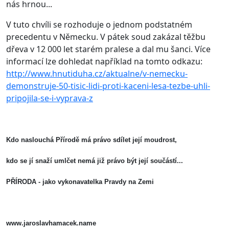
nás hrnou...
V tuto chvíli se rozhoduje o jednom podstatném
precedentu v Německu. V pátek soud zakázal těžbu
dřeva v 12 000 let starém pralese a dal mu šanci. Více
informací lze dohledat například na tomto odkazu:
http://www.hnutiduha.cz/aktualne/v-nemecku-
demonstruje-50-tisic-lidi-proti-kaceni-lesa-tezbe-uhli-
pripojila-se-i-vyprava-z
Kdo naslouchá Přírodě má právo sdílet její moudrost,
kdo se jí snaží umlčet nemá již právo být její součástí...
PŘÍRODA - jako vykonavatelka Pravdy na Zemi
www.jaroslavhamacek.name