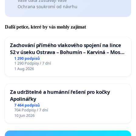
Vaše data zůstávají vaše
Ochrana soukromí od návrhu
Další petice, které by vás mohly zajímat
Zachování přímého vlakového spojení na lince
S2 v úseku Ostrava – Bohumín – Karviná – Mosty
u Jablunkova
1 290 podpisů
1 290 Podpisy / 7 dní
1 Aug 2026
Za udržitelné a humánní řešení pro kočky
Apolinářky
7 464 podpisů
704 Podpisy / 7 dní
10 Jun 2026