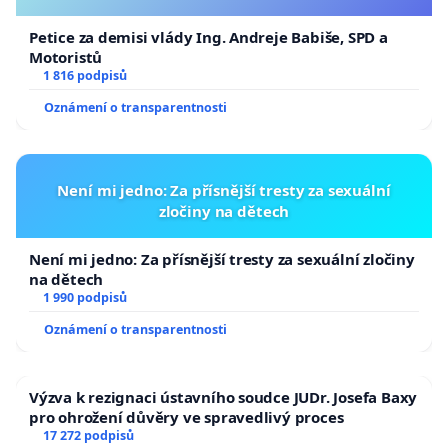
Petice za demisi vlády Ing. Andreje Babiše, SPD a
Motoristů
1 816 podpisů
Oznámení o transparentnosti
Není mi jedno: Za přísnější tresty za sexuální
zločiny na dětech
Není mi jedno: Za přísnější tresty za sexuální zločiny
na dětech
1 990 podpisů
Oznámení o transparentnosti
Výzva k rezignaci ústavního soudce JUDr. Josefa Baxy
pro ohrožení důvěry ve spravedlivý proces
17 272 podpisů