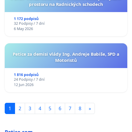
prostoru na Radnických schodech
1 172 podpisů
32 Podpisy / 7 dní
6 May 2026
Petice za demisi vlády Ing. Andreje Babiše, SPD a
Motoristů
1 816 podpisů
24 Podpisy / 7 dní
12 Jun 2026
1
2
3
4
5
6
7
8
»
Petice.com