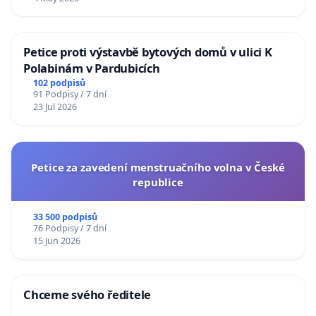
Petice proti výstavbě bytových domů v ulici K
Polabinám v Pardubicích
102 podpisů
91 Podpisy / 7 dní
23 Jul 2026
Petice za zavedení menstruačního volna v České
republice
33 500 podpisů
76 Podpisy / 7 dní
15 Jun 2026
Chceme svého ředitele