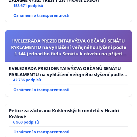
ŽÁDÁME VYŠŠÍ TRESTY ZA TÝRÁNÍ ZVÍŘAT
153 671 podpisů
Oznámení o transparentnosti
‼️VELEZRADA PREZIDENTA‼️VÝZVA OBČANŮ SENÁTU
PARLAMENTU na vyhlášení veřejného slyšení podle
§ 144 jednacího řádu Senátu k návrhu na přijetí
usnesení k podání ústavní žaloby na prezidenta
republiky
‼️VELEZRADA PREZIDENTA‼️VÝZVA OBČANŮ SENÁTU
PARLAMENTU na vyhlášení veřejného slyšení podle §
144 jednacího řádu Senátu k návrhu na přijetí
42 736 podpisů
usnesení k podání ústavní žaloby na prezidenta
Oznámení o transparentnosti
republiky
Petice za záchranu Kuklenských rondelů v Hradci
Králové
6 960 podpisů
Oznámení o transparentnosti