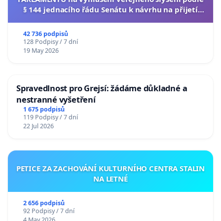
§ 144 jednacího řádu Senátu k návrhu na přijetí
usnesení k podání ústavní žaloby na prezidenta
republiky
42 736 podpisů
128 Podpisy / 7 dní
19 May 2026
Spravedlnost pro Grejsí: žádáme důkladné a
nestranné vyšetření
1 675 podpisů
119 Podpisy / 7 dní
22 Jul 2026
PETICE ZA ZACHOVÁNÍ KULTURNÍHO CENTRA STALIN
NA LETNÉ
2 656 podpisů
92 Podpisy / 7 dní
4 May 2026