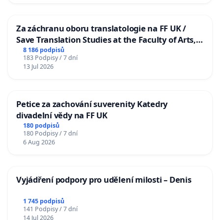
Za záchranu oboru translatologie na FF UK /
Save Translation Studies at the Faculty of Arts,
Charles University
8 186 podpisů
183 Podpisy / 7 dní
13 Jul 2026
Petice za zachování suverenity Katedry
divadelní vědy na FF UK
180 podpisů
180 Podpisy / 7 dní
6 Aug 2026
Vyjádření podpory pro udělení milosti – Denis
1 745 podpisů
141 Podpisy / 7 dní
14 Jul 2026