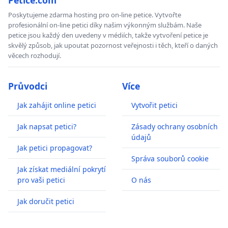
Poskytujeme zdarma hosting pro on-line petice. Vytvořte
profesionální on-line petici díky našim výkonným službám. Naše
petice jsou každý den uvedeny v médiích, takže vytvoření petice je
skvělý způsob, jak upoutat pozornost veřejnosti i těch, kteří o daných
věcech rozhodují.
Průvodci
Více
Jak zahájit online petici
Vytvořit petici
Jak napsat petici?
Zásady ochrany osobních
údajů
Jak petici propagovat?
Správa souborů cookie
Jak získat mediální pokrytí
pro vaši petici
O nás
Jak doručit petici