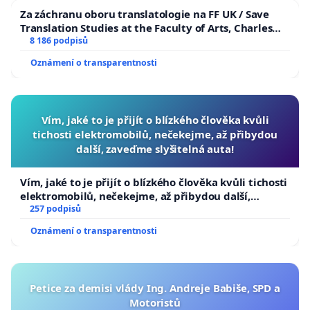
Za záchranu oboru translatologie na FF UK / Save
Translation Studies at the Faculty of Arts, Charles
University
8 186 podpisů
Oznámení o transparentnosti
Vím, jaké to je přijít o blízkého člověka kvůli
tichosti elektromobilů, nečekejme, až přibydou
další, zaveďme slyšitelná auta!
Vím, jaké to je přijít o blízkého člověka kvůli tichosti
elektromobilů, nečekejme, až přibydou další,
zaveďme slyšitelná auta!
257 podpisů
Oznámení o transparentnosti
Petice za demisi vlády Ing. Andreje Babiše, SPD a
Motoristů