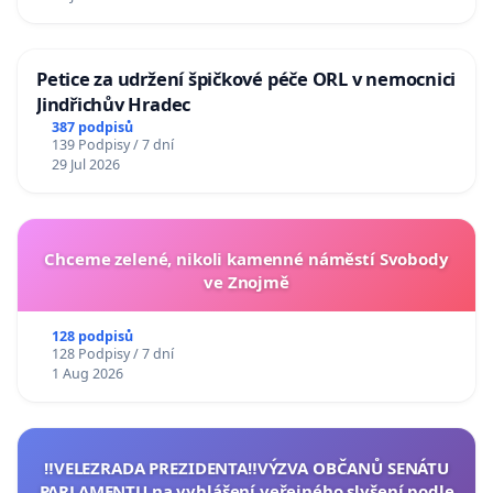
Petice za udržení špičkové péče ORL v nemocnici
Jindřichův Hradec
387 podpisů
139 Podpisy / 7 dní
29 Jul 2026
Chceme zelené, nikoli kamenné náměstí Svobody
ve Znojmě
128 podpisů
128 Podpisy / 7 dní
1 Aug 2026
‼️VELEZRADA PREZIDENTA‼️VÝZVA OBČANŮ SENÁTU
PARLAMENTU na vyhlášení veřejného slyšení podle