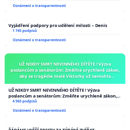
Oznámení o transparentnosti
Vyjádření podpory pro udělení milosti – Denis
1 745 podpisů
Oznámení o transparentnosti
UŽ NIKDY SMRT NEVINNÉHO DÍTĚTE ! Výzva
poslancům a senátorům: Změňte urychleně zákon,
aby se tragédie malé Viktorky už nemohla
opakovat!
UŽ NIKDY SMRT NEVINNÉHO DÍTĚTE ! Výzva
poslancům a senátorům: Změňte urychleně zákon,
aby se tragédie malé Viktorky už nemohla opakovat!
4 565 podpisů
Oznámení o transparentnosti