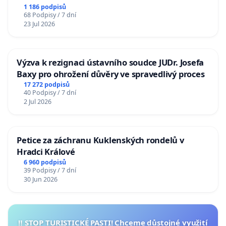
1 186 podpisů
68 Podpisy / 7 dní
23 Jul 2026
Výzva k rezignaci ústavního soudce JUDr. Josefa
Baxy pro ohrožení důvěry ve spravedlivý proces
17 272 podpisů
40 Podpisy / 7 dní
2 Jul 2026
Petice za záchranu Kuklenských rondelů v
Hradci Králové
6 960 podpisů
39 Podpisy / 7 dní
30 Jun 2026
‼️ STOP TURISTICKÉ PASTI! Chceme důstojné využití