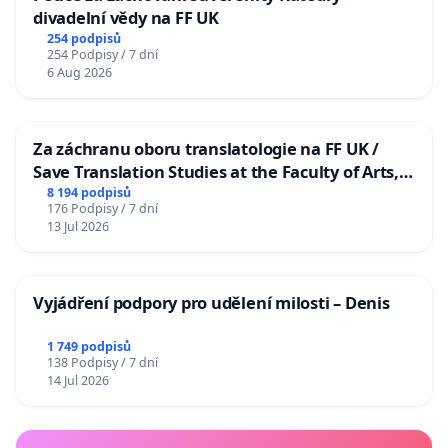
divadelní vědy na FF UK
254 podpisů
254 Podpisy / 7 dní
6 Aug 2026
Za záchranu oboru translatologie na FF UK /
Save Translation Studies at the Faculty of Arts,
Charles University
8 194 podpisů
176 Podpisy / 7 dní
13 Jul 2026
Vyjádření podpory pro udělení milosti – Denis
1 749 podpisů
138 Podpisy / 7 dní
14 Jul 2026