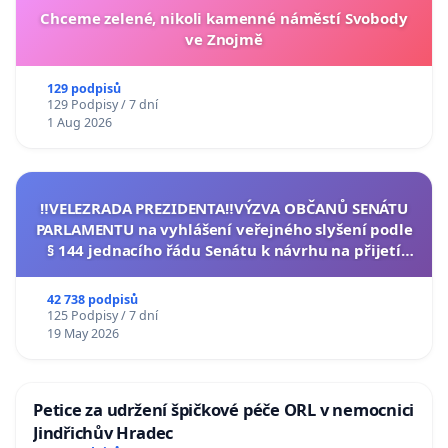
Chceme zelené, nikoli kamenné náměstí Svobody
ve Znojmě
129 podpisů
129 Podpisy / 7 dní
1 Aug 2026
‼️VELEZRADA PREZIDENTA‼️VÝZVA OBČANŮ SENÁTU
PARLAMENTU na vyhlášení veřejného slyšení podle
§ 144 jednacího řádu Senátu k návrhu na přijetí
usnesení k podání ústavní žaloby na prezidenta
republiky
42 738 podpisů
125 Podpisy / 7 dní
19 May 2026
Petice za udržení špičkové péče ORL v nemocnici
Jindřichův Hradec