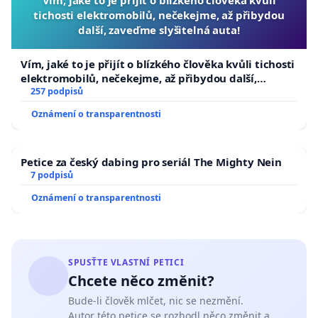
Vím, jaké to je přijít o blízkého člověka kvůli
tichosti elektromobilů, nečekejme, až přibydou
další, zaveďme slyšitelná auta!
Vím, jaké to je přijít o blízkého člověka kvůli tichosti
elektromobilů, nečekejme, až přibydou další,
zaveďme slyšitelná auta!
257 podpisů
Oznámení o transparentnosti
Petice za český dabing pro seriál The Mighty Nein
7 podpisů
Oznámení o transparentnosti
SPUSŤTE VLASTNÍ PETICI
Chcete něco změnit?
Bude-li člověk mlčet, nic se nezmění.
Autor této petice se rozhodl něco změnit a