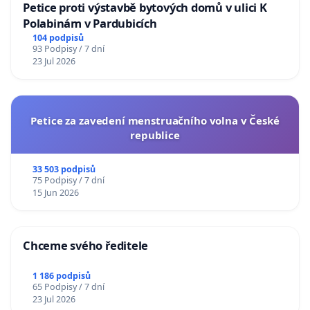
Petice proti výstavbě bytových domů v ulici K
Polabinám v Pardubicích
104 podpisů
93 Podpisy / 7 dní
23 Jul 2026
Petice za zavedení menstruačního volna v České
republice
33 503 podpisů
75 Podpisy / 7 dní
15 Jun 2026
Chceme svého ředitele
1 186 podpisů
65 Podpisy / 7 dní
23 Jul 2026