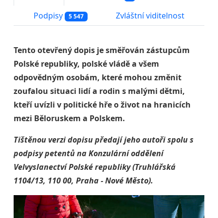
Podpisy
Zvláštní viditelnost
5 547
Tento otevřený dopis je směřován zástupcům
Polské republiky, polské vládě a všem
odpovědným osobám, které mohou změnit
zoufalou situaci lidí a rodin s malými dětmi,
kteří uvízli v politické hře o život na hranicích
mezi Běloruskem a Polskem.
Tištěnou verzi dopisu předají jeho autoři spolu s
podpisy petentů na Konzulární oddělení
Velvyslanectví Polské republiky (Truhlářská
1104/13, 110 00, Praha - Nové Město).