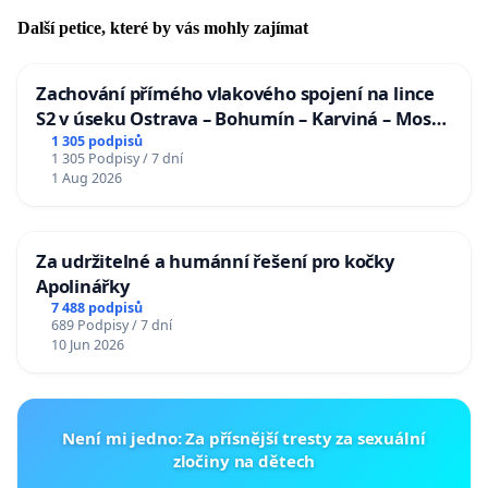
Další petice, které by vás mohly zajímat
Zachování přímého vlakového spojení na lince
S2 v úseku Ostrava – Bohumín – Karviná – Mosty
u Jablunkova
1 305 podpisů
1 305 Podpisy / 7 dní
1 Aug 2026
Za udržitelné a humánní řešení pro kočky
Apolinářky
7 488 podpisů
689 Podpisy / 7 dní
10 Jun 2026
Není mi jedno: Za přísnější tresty za sexuální
zločiny na dětech