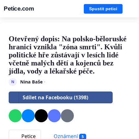
Petice.com
Spustit petici
Otevřený dopis: Na polsko-běloruské
hranici vznikla "zóna smrti". Kvůli
politické hře zůstávají v lesích lidé
včetně malých dětí a kojenců bez
jídla, vody a lékařské péče.
Nina Baše
·
N
Sdílet na Facebooku (1398)
Petice
Oznámení
5