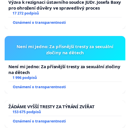
Výzva k rezignaci ústavního soudce JUDr. Josefa Baxy
lidskost.
pro ohrožení důvěry ve spravedlivý proces
17 272 podpisů
Děkujeme, že nezůstanete lhostejní k utrpení lidí
Oznámení o transparentnosti
včetně těch nejmenších, kteří se právě nyní ocitají v
ohrožení života!
Není mi jedno: Za přísnější tresty za sexuální
zločiny na dětech
Není mi jedno: Za přísnější tresty za sexuální zločiny
na dětech
1 996 podpisů
Oznámení o transparentnosti
ŽÁDÁME VYŠŠÍ TRESTY ZA TÝRÁNÍ ZVÍŘAT
153 675 podpisů
Oznámení o transparentnosti