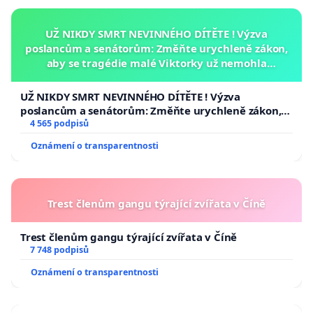
UŽ NIKDY SMRT NEVINNÉHO DÍTĚTE ! Výzva
poslancům a senátorům: Změňte urychleně zákon,
aby se tragédie malé Viktorky už nemohla
opakovat!
UŽ NIKDY SMRT NEVINNÉHO DÍTĚTE ! Výzva
poslancům a senátorům: Změňte urychleně zákon,
aby se tragédie malé Viktorky už nemohla opakovat!
4 565 podpisů
Oznámení o transparentnosti
Trest členům gangu týrající zvířata v Číně
Trest členům gangu týrající zvířata v Číně
7 748 podpisů
Oznámení o transparentnosti