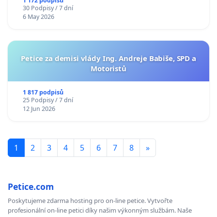
1 172 podpisů
30 Podpisy / 7 dní
6 May 2026
Petice za demisi vlády Ing. Andreje Babiše, SPD a
Motoristů
1 817 podpisů
25 Podpisy / 7 dní
12 Jun 2026
1
2
3
4
5
6
7
8
»
Petice.com
Poskytujeme zdarma hosting pro on-line petice. Vytvořte
profesionální on-line petici díky našim výkonným službám. Naše