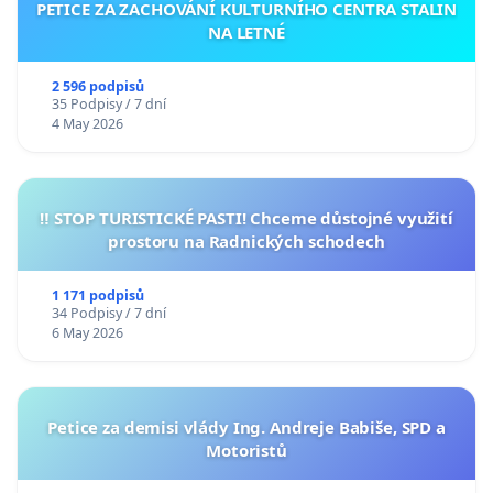
PETICE ZA ZACHOVÁNÍ KULTURNÍHO CENTRA STALIN
NA LETNÉ
2 596 podpisů
35 Podpisy / 7 dní
4 May 2026
‼️ STOP TURISTICKÉ PASTI! Chceme důstojné využití
prostoru na Radnických schodech
1 171 podpisů
34 Podpisy / 7 dní
6 May 2026
Petice za demisi vlády Ing. Andreje Babiše, SPD a
Motoristů