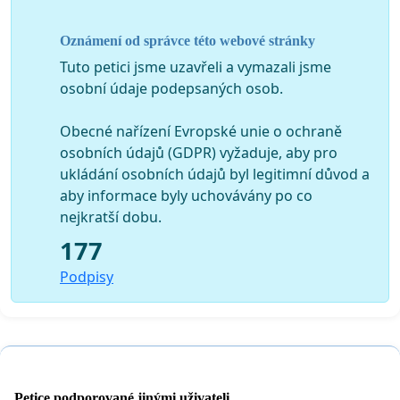
Michal Majzner, Dominova 2469, Praha 15800
Oznámení od správce této webové stránky
Tuto petici jsme uzavřeli a vymazali jsme
osobní údaje podepsaných osob.
Petiční výbor zastupuje Michal Majzner, Dominova 2469, Praha
15800
Obecné nařízení Evropské unie o ochraně
osobních údajů (GDPR) vyžaduje, aby pro
ukládání osobních údajů byl legitimní důvod a
aby informace byly uchovávány po co
nejkratší dobu.
177
Podpisy
Petice podporované jinými uživateli