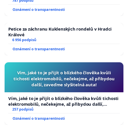
787 podpisů
Oznámení o transparentnosti
Petice za záchranu Kuklenských rondelů v Hradci
Králové
6 956 podpisů
Oznámení o transparentnosti
Vím, jaké to je přijít o blízkého člověka kvůli
tichosti elektromobilů, nečekejme, až přibydou
další, zaveďme slyšitelná auta!
Vím, jaké to je přijít o blízkého člověka kvůli tichosti
elektromobilů, nečekejme, až přibydou další,
zaveďme slyšitelná auta!
257 podpisů
Oznámení o transparentnosti