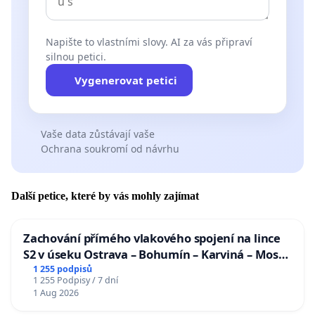
Napište to vlastními slovy. AI za vás připraví
silnou petici.
Vygenerovat petici
Vaše data zůstávají vaše
Ochrana soukromí od návrhu
Další petice, které by vás mohly zajímat
Zachování přímého vlakového spojení na lince
S2 v úseku Ostrava – Bohumín – Karviná – Mosty
u Jablunkova
1 255 podpisů
1 255 Podpisy / 7 dní
1 Aug 2026