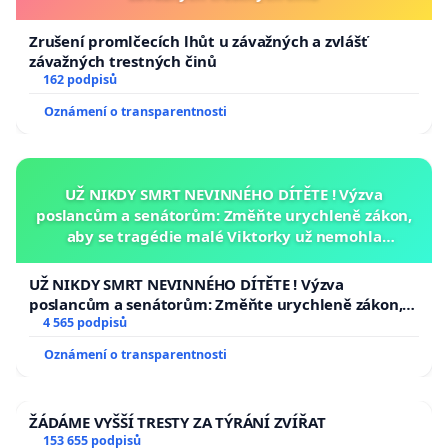
Zrušení promlčecích lhůt u závažných a zvlášť
závažných trestných činů
162 podpisů
Oznámení o transparentnosti
UŽ NIKDY SMRT NEVINNÉHO DÍTĚTE ! Výzva
poslancům a senátorům: Změňte urychleně zákon,
aby se tragédie malé Viktorky už nemohla
opakovat!
UŽ NIKDY SMRT NEVINNÉHO DÍTĚTE ! Výzva
poslancům a senátorům: Změňte urychleně zákon,
aby se tragédie malé Viktorky už nemohla opakovat!
4 565 podpisů
Oznámení o transparentnosti
ŽÁDÁME VYŠŠÍ TRESTY ZA TÝRÁNÍ ZVÍŘAT
153 655 podpisů