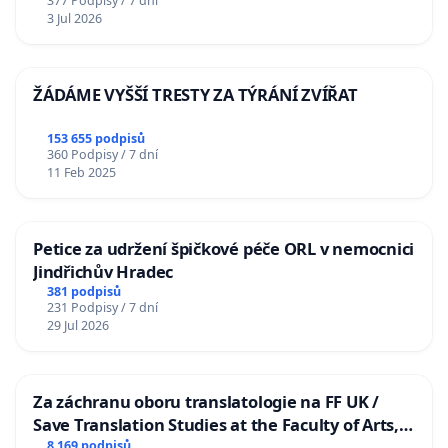
377 Podpisy / 7 dní
3 Jul 2026
ŽÁDÁME VYŠŠÍ TRESTY ZA TÝRÁNÍ ZVÍŘAT
153 655 podpisů
360 Podpisy / 7 dní
11 Feb 2025
Petice za udržení špičkové péče ORL v nemocnici
Jindřichův Hradec
381 podpisů
231 Podpisy / 7 dní
29 Jul 2026
Za záchranu oboru translatologie na FF UK /
Save Translation Studies at the Faculty of Arts,
Charles University
8 169 podpisů