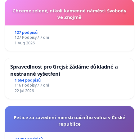
Chceme zelené, nikoli kamenné náměstí Svobody
ve Znojmě
127 podpisů
127 Podpisy / 7 dní
1 Aug 2026
Spravedlnost pro Grejsí: žádáme důkladné a
nestranné vyšetření
1 664 podpisů
116 Podpisy / 7 dní
22 Jul 2026
Petice za zavedení menstruačního volna v České
republice