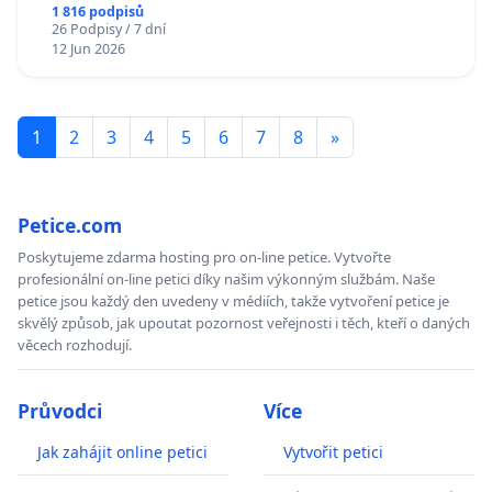
1 816 podpisů
26 Podpisy / 7 dní
12 Jun 2026
1
2
3
4
5
6
7
8
»
Petice.com
Poskytujeme zdarma hosting pro on-line petice. Vytvořte
profesionální on-line petici díky našim výkonným službám. Naše
petice jsou každý den uvedeny v médiích, takže vytvoření petice je
skvělý způsob, jak upoutat pozornost veřejnosti i těch, kteří o daných
věcech rozhodují.
Průvodci
Více
Jak zahájit online petici
Vytvořit petici