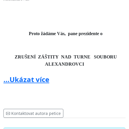
Proto žádáme Vás, pane prezidente o
ZRUŠENÍ ZÁŠTITY NAD TURNE SOUBORU
ALEXANDROVCI
V ČESKÉ REPUBLICE V ROCE 2015
...Ukázat více
Děkujeme.
Petiční výbor ve složení:
Kontaktovat autora petice
Natalia Nikitenko, Grohova 28, Brno 60200