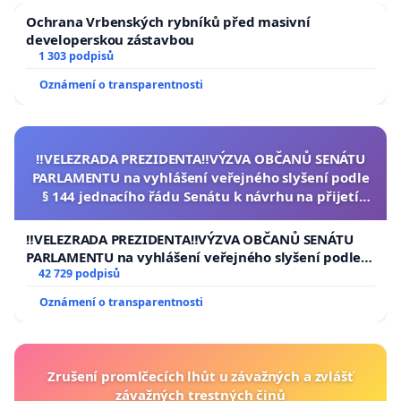
Ochrana Vrbenských rybníků před masivní
developerskou zástavbou
1 303 podpisů
Oznámení o transparentnosti
‼️VELEZRADA PREZIDENTA‼️VÝZVA OBČANŮ SENÁTU
PARLAMENTU na vyhlášení veřejného slyšení podle
§ 144 jednacího řádu Senátu k návrhu na přijetí
usnesení k podání ústavní žaloby na prezidenta
republiky
‼️VELEZRADA PREZIDENTA‼️VÝZVA OBČANŮ SENÁTU
PARLAMENTU na vyhlášení veřejného slyšení podle §
144 jednacího řádu Senátu k návrhu na přijetí
42 729 podpisů
usnesení k podání ústavní žaloby na prezidenta
Oznámení o transparentnosti
republiky
Zrušení promlčecích lhůt u závažných a zvlášť
závažných trestných činů