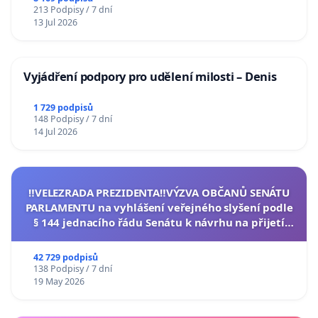
213 Podpisy / 7 dní
13 Jul 2026
Vyjádření podpory pro udělení milosti – Denis
1 729 podpisů
148 Podpisy / 7 dní
14 Jul 2026
‼️VELEZRADA PREZIDENTA‼️VÝZVA OBČANŮ SENÁTU
PARLAMENTU na vyhlášení veřejného slyšení podle
§ 144 jednacího řádu Senátu k návrhu na přijetí
usnesení k podání ústavní žaloby na prezidenta
republiky
42 729 podpisů
138 Podpisy / 7 dní
19 May 2026