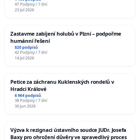
47 Podpisy / 7 dní
23 Jul 2026
Zastavme zabíjení holubů v Plzni – podpořme
humánní řešení
820 podpisů
42 Podpisy / 7 dní
14 Jul 2026
Petice za záchranu Kuklenských rondelů v
Hradci Králové
6 964 podpisů
38 Podpisy / 7 dní
30 Jun 2026
Výzva k rezignaci ústavního soudce JUDr. Josefa
Baxy pro ohrožení důvěry ve spravedlivý proces