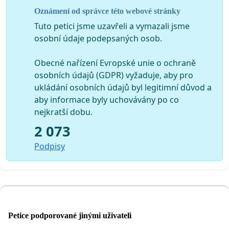
Ministerstva zdravotnictví se nekontrolované šíření
Oznámení od správce této webové stránky
koronaviru zastavilo.
Tuto petici jsme uzavřeli a vymazali jsme
osobní údaje podepsaných osob.
Jsou otevřeny supermarkety, hobby markety (tedy
největší obchody na trhu s vysokou koncentrací osob),
Obecné nařízení Evropské unie o ochraně
od 20.dubna
mj. farmářské trhy, venkovní tréninkové
osobních údajů (GDPR) vyžaduje, aby pro
aktivity sportovců v menších skupinách, svatby do 10
ukládání osobních údajů byl legitimní důvod a
lidí apod.
aby informace byly uchovávány po co
nejkratší dobu.
2 073
Ubytovací kapacita většiny chat a chalup
je nízká (1 až 3
rodiny) a zajisté nepatří mezi rizikové provozy a
Podpisy
ubytovatelé snadno mohou přijmout taková hygienická
opatření, která šíření koronaviru eliminuje.
Zároveň nám připadá nelogické, aby tato ubytovací
zařízení s kapacitami v řádech jednotek, mohla pro své
zákazníky otevřít dveře ve stejném termínu, jako velké
Petice podporované jinými uživateli
hotely, motely či penziony s kapacitami v řádech stovek,