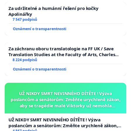
ne-li tisíců osob. Na stejnou pozici tak vláda staví
Za udržitelné a humánní řešení pro kočky
pronajímatele chaty v lese a majitele řetězců hotelů jako
Apolinářky
např. Hilton.
7 547 podpisů
Oznámení o transparentnosti
Za záchranu oboru translatologie na FF UK / Save
Z tohoto důvodu žádáme, aby vláda od 1.května zrušila
Translation Studies at the Faculty of Arts, Charles
University
8 224 podpisů
zákaz ubytovacích služeb v individuálních ubytovacích
zařízeních za stanovených podmínek.
Oznámení o transparentnosti
Děkujeme.
UŽ NIKDY SMRT NEVINNÉHO DÍTĚTE ! Výzva
poslancům a senátorům: Změňte urychleně zákon,
aby se tragédie malé Viktorky už nemohla
opakovat!
UŽ NIKDY SMRT NEVINNÉHO DÍTĚTE ! Výzva
poslancům a senátorům: Změňte urychleně zákon,
4 567 podpisů