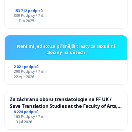
153 712 podpisů
339 Podpisy / 7 dní
11 Feb 2025
Není mi jedno: Za přísnější tresty za sexuální
zločiny na dětech
2 021 podpisů
290 Podpisy / 7 dní
22 Apr 2026
Za záchranu oboru translatologie na FF UK /
Save Translation Studies at the Faculty of Arts,
Charles University
8 224 podpisů
165 Podpisy / 7 dní
13 Jul 2026