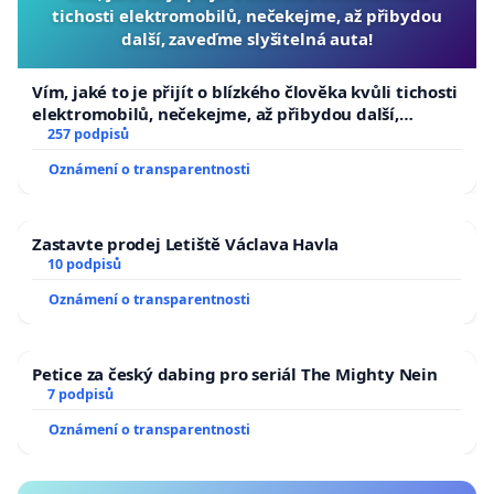
tichosti elektromobilů, nečekejme, až přibydou
další, zaveďme slyšitelná auta!
Vím, jaké to je přijít o blízkého člověka kvůli tichosti
elektromobilů, nečekejme, až přibydou další,
zaveďme slyšitelná auta!
257 podpisů
Oznámení o transparentnosti
Zastavte prodej Letiště Václava Havla
10 podpisů
Oznámení o transparentnosti
Petice za český dabing pro seriál The Mighty Nein
7 podpisů
Oznámení o transparentnosti