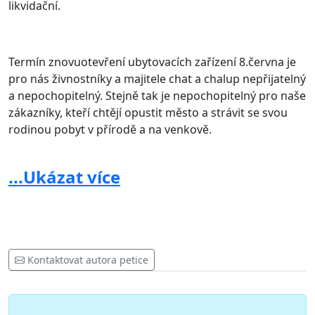
likvidační.
Termín znovuotevření ubytovacích zařízení 8.června je
pro nás živnostníky a majitele chat a chalup nepřijatelný
a nepochopitelný. Stejně tak je nepochopitelný pro naše
zákazníky, kteří chtějí opustit město a strávit se svou
rodinou pobyt v přírodě a na venkově.
Chaty a chalupy jsou většinou samostatně stojící
...Ukázat více
objekty s vlastním pozemkem, zahradou nebo lesem na
kterém se nikdo, kromě ubytovaných nepohybuje.
Všichni provozovatelé ubytovacích služeb musí vést dle
zákona informace o návštěvnících svého ubytovacího
zařízení
Kontaktovat autora petice
Dle aktuálních epidemiologických dat a sdělení