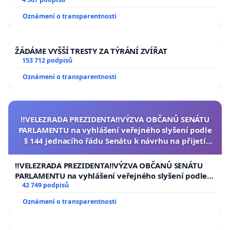
aby se tragédie malé Viktorky už nemohla opakovat!
Oznámení o transparentnosti
ŽÁDÁME VYŠŠÍ TRESTY ZA TÝRÁNÍ ZVÍŘAT
153 712 podpisů
Oznámení o transparentnosti
‼️VELEZRADA PREZIDENTA‼️VÝZVA OBČANŮ SENÁTU
PARLAMENTU na vyhlášení veřejného slyšení podle
§ 144 jednacího řádu Senátu k návrhu na přijetí
usnesení k podání ústavní žaloby na prezidenta
republiky
‼️VELEZRADA PREZIDENTA‼️VÝZVA OBČANŮ SENÁTU
PARLAMENTU na vyhlášení veřejného slyšení podle §
144 jednacího řádu Senátu k návrhu na přijetí
42 749 podpisů
usnesení k podání ústavní žaloby na prezidenta
Oznámení o transparentnosti
republiky