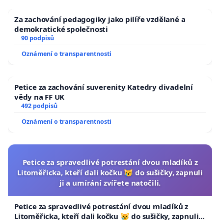
Za zachování pedagogiky jako pilíře vzdělané a
demokratické společnosti
90 podpisů
Oznámení o transparentnosti
Petice za zachování suverenity Katedry divadelní
vědy na FF UK
492 podpisů
Oznámení o transparentnosti
Petice za spravedlivé potrestání dvou mladíků z
Litoměřicka, kteří dali kočku 😿 do sušičky, zapnuli
ji a umírání zvířete natočili.
Petice za spravedlivé potrestání dvou mladíků z
Litoměřicka, kteří dali kočku 😿 do sušičky, zapnuli ji