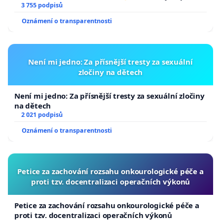
a umírání zvířete natočili.
3 755 podpisů
Oznámení o transparentnosti
Není mi jedno: Za přísnější tresty za sexuální
zločiny na dětech
Není mi jedno: Za přísnější tresty za sexuální zločiny
na dětech
2 021 podpisů
Oznámení o transparentnosti
Petice za zachování rozsahu onkourologické péče a
proti tzv. docentralizaci operačních výkonů
Petice za zachování rozsahu onkourologické péče a
proti tzv. docentralizaci operačních výkonů