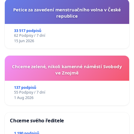
Petice za zavedení menstruačního volna v České
republice
33 517 podpisů
62 Podpisy / 7 dní
15 Jun 2026
Chceme zelené, nikoli kamenné náměstí Svobody
ve Znojmě
137 podpisů
55 Podpisy / 7 dní
1 Aug 2026
Chceme svého ředitele
1 190 podpisů