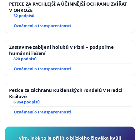
PETICE ZA RYCHLEJŠÍ A ÚČINNĚJŠÍ OCHRANU ZVÍŘAT
V OHROŽE
32 podpisů
Oznámení o transparentnosti
Zastavme zabíjení holubů v Plzni – podpořme
humánní řešení
820 podpisů
Oznámení o transparentnosti
Petice za záchranu Kuklenských rondelů v Hradci
Králové
6 964 podpisů
Oznámení o transparentnosti
Vím, jaké to je přijít o blízkého člověka kvůli