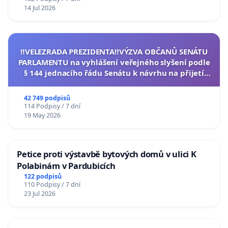
14 Jul 2026
‼️VELEZRADA PREZIDENTA‼️VÝZVA OBČANŮ SENÁTU
PARLAMENTU na vyhlášení veřejného slyšení podle
§ 144 jednacího řádu Senátu k návrhu na přijetí
usnesení k podání ústavní žaloby na prezidenta
republiky
42 749 podpisů
114 Podpisy / 7 dní
19 May 2026
Petice proti výstavbě bytových domů v ulici K
Polabinám v Pardubicích
122 podpisů
110 Podpisy / 7 dní
23 Jul 2026