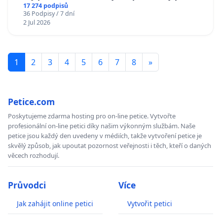
17 274 podpisů
36 Podpisy / 7 dní
2 Jul 2026
1
2
3
4
5
6
7
8
»
Petice.com
Poskytujeme zdarma hosting pro on-line petice. Vytvořte
profesionální on-line petici díky našim výkonným službám. Naše
petice jsou každý den uvedeny v médiích, takže vytvoření petice je
skvělý způsob, jak upoutat pozornost veřejnosti i těch, kteří o daných
věcech rozhodují.
Průvodci
Více
Jak zahájit online petici
Vytvořit petici