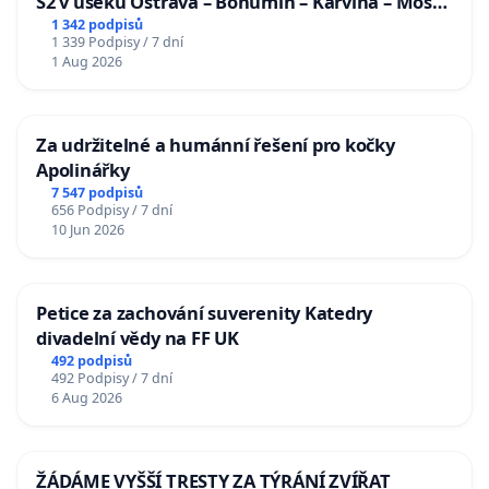
S2 v úseku Ostrava – Bohumín – Karviná – Mosty
u Jablunkova
1 342 podpisů
1 339 Podpisy / 7 dní
1 Aug 2026
Za udržitelné a humánní řešení pro kočky
Apolinářky
7 547 podpisů
656 Podpisy / 7 dní
10 Jun 2026
Petice za zachování suverenity Katedry
divadelní vědy na FF UK
492 podpisů
492 Podpisy / 7 dní
6 Aug 2026
ŽÁDÁME VYŠŠÍ TRESTY ZA TÝRÁNÍ ZVÍŘAT