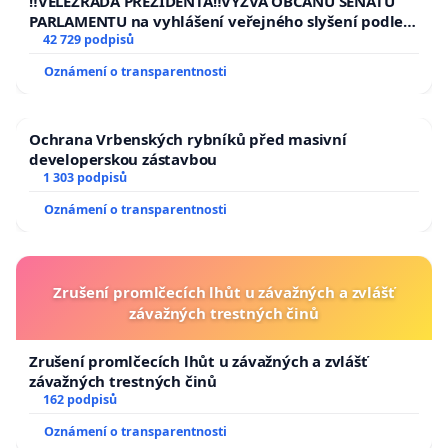
‼️VELEZRADA PREZIDENTA‼️VÝZVA OBČANŮ SENÁTU
PARLAMENTU na vyhlášení veřejného slyšení podle §
144 jednacího řádu Senátu k návrhu na přijetí
42 729 podpisů
usnesení k podání ústavní žaloby na prezidenta
Oznámení o transparentnosti
republiky
Ochrana Vrbenských rybníků před masivní
developerskou zástavbou
1 303 podpisů
Oznámení o transparentnosti
Zrušení promlčecích lhůt u závažných a zvlášť
závažných trestných činů
Zrušení promlčecích lhůt u závažných a zvlášť
závažných trestných činů
162 podpisů
Oznámení o transparentnosti