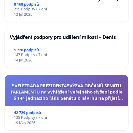
Charles University
8 168 podpisů
215 Podpisy / 7 dní
13 Jul 2026
Vyjádření podpory pro udělení milosti – Denis
1 728 podpisů
147 Podpisy / 7 dní
14 Jul 2026
‼️VELEZRADA PREZIDENTA‼️VÝZVA OBČANŮ SENÁTU
PARLAMENTU na vyhlášení veřejného slyšení podle
§ 144 jednacího řádu Senátu k návrhu na přijetí
usnesení k podání ústavní žaloby na prezidenta
republiky
42 729 podpisů
138 Podpisy / 7 dní
19 May 2026