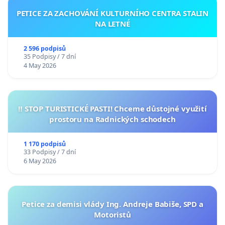
PETICE ZA ZACHOVÁNÍ KULTURNÍHO CENTRA STALIN
NA LETNÉ
2 596 podpisů
35 Podpisy / 7 dní
4 May 2026
‼️ STOP TURISTICKÉ PASTI! Chceme důstojné využití
prostoru na Radnických schodech
1 170 podpisů
33 Podpisy / 7 dní
6 May 2026
Petice za demisi vlády Ing. Andreje Babiše, SPD a
Motoristů