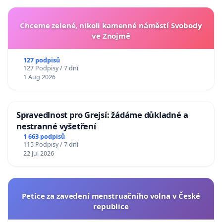
Chceme zelené, nikoli kamenné náměstí Svobody
ve Znojmě
127 podpisů
127 Podpisy / 7 dní
1 Aug 2026
Spravedlnost pro Grejsí: žádáme důkladné a
nestranné vyšetření
1 663 podpisů
115 Podpisy / 7 dní
22 Jul 2026
Petice za zavedení menstruačního volna v České
republice