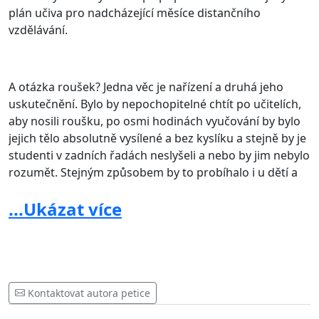
plán učiva pro nadcházející měsíce distančního
vzdělávání.
A otázka roušek? Jedna věc je nařízení a druhá jeho
uskutečnění. Bylo by nepochopitelné chtít po učitelích,
aby nosili roušku, po osmi hodinách vyučování by bylo
jejich tělo absolutně vysílené a bez kyslíku a stejně by je
studenti v zadních řadách neslyšeli a nebo by jim nebylo
rozumět. Stejným způsobem by to probíhalo i u dětí a
byly by s tím zkrátka samé problémy.
...Ukázat více
Z výše uvedených důvodů žádáme o projednání návrhu
věnujícímu se uzavření škol do konce školního roku
2019/2020.
Kontaktovat autora petice
Doplnění petice (08.04.2020 12:20), autorem je Alena B: