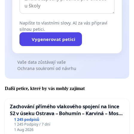
Napište to vlastními slovy. AI za vás připraví
silnou petici.
Vygenerovat petici
Vaše data zůstávají vaše
Ochrana soukromí od návrhu
Další petice, které by vás mohly zajímat
Zachování přímého vlakového spojení na lince
S2 v úseku Ostrava – Bohumín – Karviná – Mosty
u Jablunkova
1 245 podpisů
1 245 Podpisy / 7 dní
1 Aug 2026