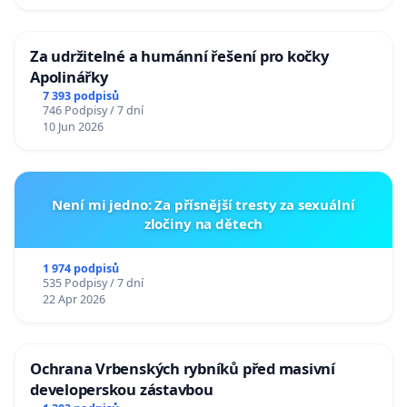
Za udržitelné a humánní řešení pro kočky
Apolinářky
7 393 podpisů
746 Podpisy / 7 dní
10 Jun 2026
Není mi jedno: Za přísnější tresty za sexuální
zločiny na dětech
1 974 podpisů
535 Podpisy / 7 dní
22 Apr 2026
Ochrana Vrbenských rybníků před masivní
developerskou zástavbou