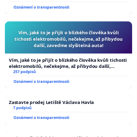
Oznámení o transparentnosti
Vím, jaké to je přijít o blízkého člověka kvůli
tichosti elektromobilů, nečekejme, až přibydou
další, zaveďme slyšitelná auta!
Vím, jaké to je přijít o blízkého člověka kvůli tichosti
elektromobilů, nečekejme, až přibydou další,
zaveďme slyšitelná auta!
257 podpisů
Oznámení o transparentnosti
Zastavte prodej Letiště Václava Havla
7 podpisů
Oznámení o transparentnosti