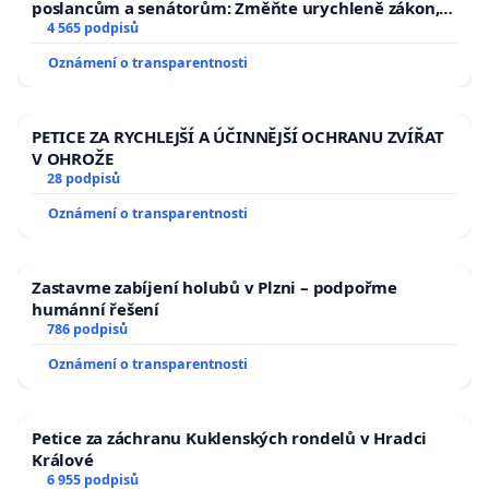
poslancům a senátorům: Změňte urychleně zákon,
aby se tragédie malé Viktorky už nemohla opakovat!
4 565 podpisů
Oznámení o transparentnosti
PETICE ZA RYCHLEJŠÍ A ÚČINNĚJŠÍ OCHRANU ZVÍŘAT
V OHROŽE
28 podpisů
Oznámení o transparentnosti
Zastavme zabíjení holubů v Plzni – podpořme
humánní řešení
786 podpisů
Oznámení o transparentnosti
Petice za záchranu Kuklenských rondelů v Hradci
Králové
6 955 podpisů