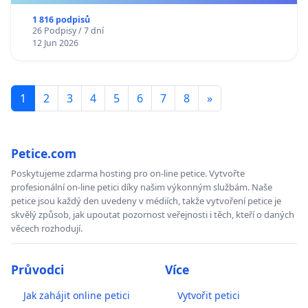
1 816 podpisů
26 Podpisy / 7 dní
12 Jun 2026
1
2
3
4
5
6
7
8
»
Petice.com
Poskytujeme zdarma hosting pro on-line petice. Vytvořte
profesionální on-line petici díky našim výkonným službám. Naše
petice jsou každý den uvedeny v médiích, takže vytvoření petice je
skvělý způsob, jak upoutat pozornost veřejnosti i těch, kteří o daných
věcech rozhodují.
Průvodci
Více
Jak zahájit online petici
Vytvořit petici