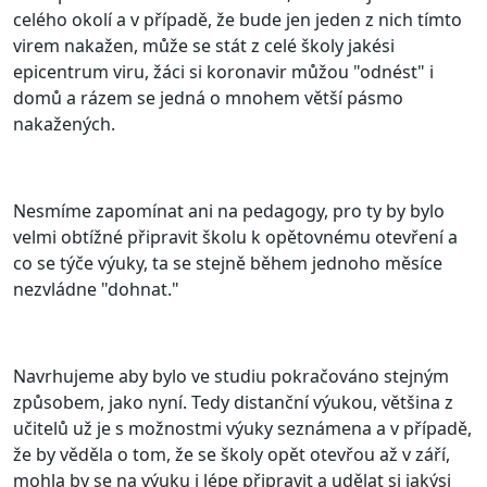
celého okolí a v případě, že bude jen jeden z nich tímto
virem nakažen, může se stát z celé školy jakési
epicentrum viru, žáci si koronavir můžou "odnést" i
domů a rázem se jedná o mnohem větší pásmo
nakažených.
Nesmíme zapomínat ani na pedagogy, pro ty by bylo
velmi obtížné připravit školu k opětovnému otevření a
co se týče výuky, ta se stejně během jednoho měsíce
nezvládne "dohnat."
Navrhujeme aby bylo ve studiu pokračováno stejným
způsobem, jako nyní. Tedy distanční výukou, většina z
učitelů už je s možnostmi výuky seznámena a v případě,
že by věděla o tom, že se školy opět otevřou až v září,
mohla by se na výuku i lépe připravit a udělat si jakýsi