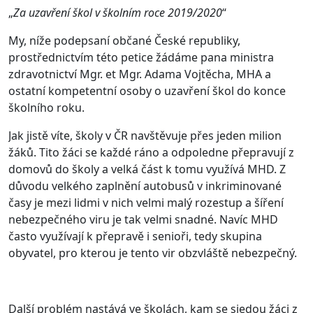
„
Za uzavření škol v školním roce 2019/2020
“
My, níže podepsaní občané České republiky,
prostřednictvím této petice žádáme pana ministra
zdravotnictví Mgr. et Mgr. Adama Vojtěcha, MHA a
ostatní kompetentní osoby o uzavření škol do konce
školního roku.
Jak jistě víte, školy v ČR navštěvuje přes jeden milion
žáků. Tito žáci se každé ráno a odpoledne přepravují z
domovů do školy a velká část k tomu využívá MHD. Z
důvodu velkého zaplnění autobusů v inkriminované
časy je mezi lidmi v nich velmi malý rozestup a šíření
nebezpečného viru je tak velmi snadné. Navíc MHD
často využívají k přepravě i senioři, tedy skupina
obyvatel, pro kterou je tento vir obzvláště nebezpečný.
Další problém nastává ve školách, kam se sjedou žáci z