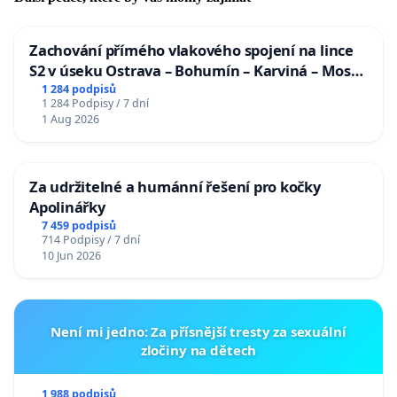
Zachování přímého vlakového spojení na lince
S2 v úseku Ostrava – Bohumín – Karviná – Mosty
u Jablunkova
1 284 podpisů
1 284 Podpisy / 7 dní
1 Aug 2026
Za udržitelné a humánní řešení pro kočky
Apolinářky
7 459 podpisů
714 Podpisy / 7 dní
10 Jun 2026
Není mi jedno: Za přísnější tresty za sexuální
zločiny na dětech
1 988 podpisů