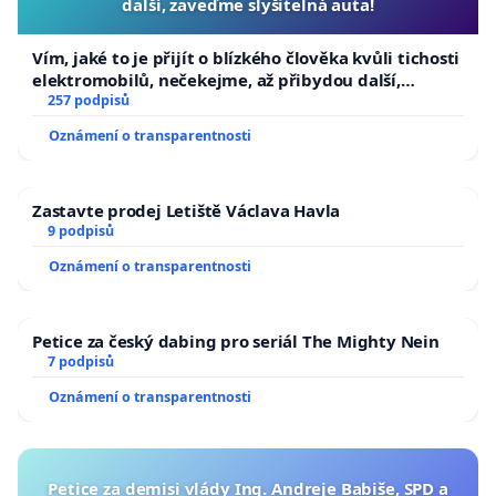
další, zaveďme slyšitelná auta!
Vím, jaké to je přijít o blízkého člověka kvůli tichosti
elektromobilů, nečekejme, až přibydou další,
zaveďme slyšitelná auta!
257 podpisů
Oznámení o transparentnosti
Zastavte prodej Letiště Václava Havla
9 podpisů
Oznámení o transparentnosti
Petice za český dabing pro seriál The Mighty Nein
7 podpisů
Oznámení o transparentnosti
Petice za demisi vlády Ing. Andreje Babiše, SPD a