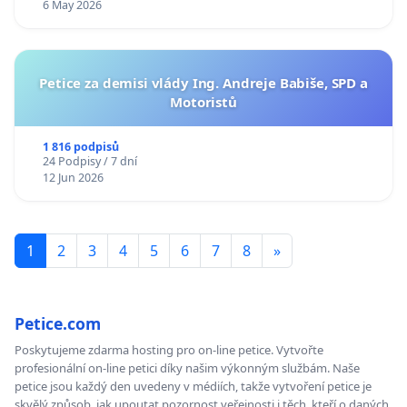
6 May 2026
Petice za demisi vlády Ing. Andreje Babiše, SPD a
Motoristů
1 816 podpisů
24 Podpisy / 7 dní
12 Jun 2026
1
2
3
4
5
6
7
8
»
Petice.com
Poskytujeme zdarma hosting pro on-line petice. Vytvořte
profesionální on-line petici díky našim výkonným službám. Naše
petice jsou každý den uvedeny v médiích, takže vytvoření petice je
skvělý způsob, jak upoutat pozornost veřejnosti i těch, kteří o daných