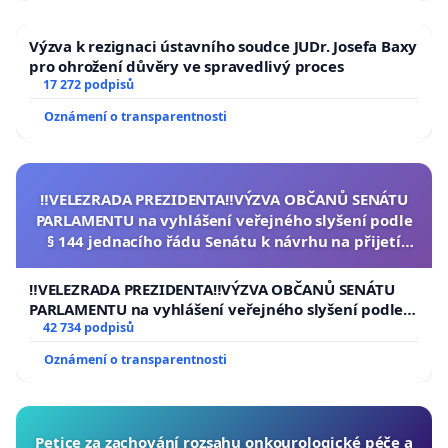
Výzva k rezignaci ústavního soudce JUDr. Josefa Baxy
pro ohrožení důvěry ve spravedlivý proces
17 272 podpisů
Oznámení o transparentnosti
‼️VELEZRADA PREZIDENTA‼️VÝZVA OBČANŮ SENÁTU
PARLAMENTU na vyhlášení veřejného slyšení podle
§ 144 jednacího řádu Senátu k návrhu na přijetí
usnesení k podání ústavní žaloby na prezidenta
republiky
‼️VELEZRADA PREZIDENTA‼️VÝZVA OBČANŮ SENÁTU
PARLAMENTU na vyhlášení veřejného slyšení podle §
144 jednacího řádu Senátu k návrhu na přijetí
42 734 podpisů
usnesení k podání ústavní žaloby na prezidenta
Oznámení o transparentnosti
republiky
Petice za zachování rozsahu onkourologické péče a