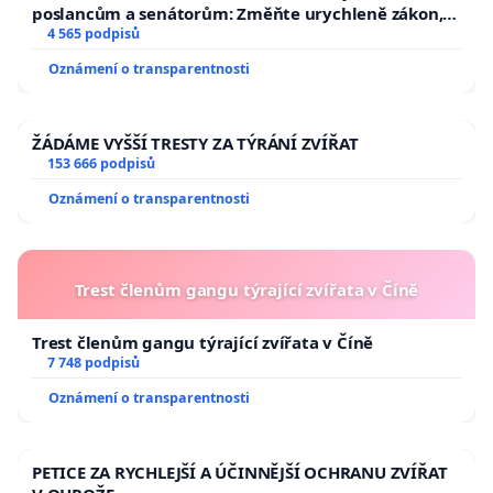
poslancům a senátorům: Změňte urychleně zákon,
aby se tragédie malé Viktorky už nemohla opakovat!
4 565 podpisů
Oznámení o transparentnosti
ŽÁDÁME VYŠŠÍ TRESTY ZA TÝRÁNÍ ZVÍŘAT
153 666 podpisů
Oznámení o transparentnosti
Trest členům gangu týrající zvířata v Číně
Trest členům gangu týrající zvířata v Číně
7 748 podpisů
Oznámení o transparentnosti
PETICE ZA RYCHLEJŠÍ A ÚČINNĚJŠÍ OCHRANU ZVÍŘAT