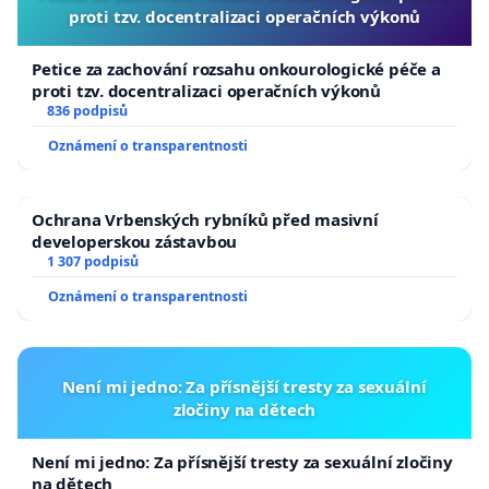
proti tzv. docentralizaci operačních výkonů
Petice za zachování rozsahu onkourologické péče a
proti tzv. docentralizaci operačních výkonů
836 podpisů
Oznámení o transparentnosti
Ochrana Vrbenských rybníků před masivní
developerskou zástavbou
1 307 podpisů
Oznámení o transparentnosti
Není mi jedno: Za přísnější tresty za sexuální
zločiny na dětech
Není mi jedno: Za přísnější tresty za sexuální zločiny
na dětech