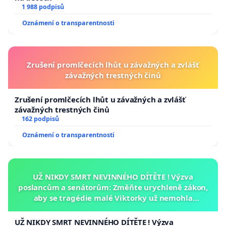
1 988 podpisů
Oznámení o transparentnosti
Zrušení promlčecích lhůt u závažných a zvlášť
závažných trestných činů
Zrušení promlčecích lhůt u závažných a zvlášť
závažných trestných činů
162 podpisů
Oznámení o transparentnosti
UŽ NIKDY SMRT NEVINNÉHO DÍTĚTE ! Výzva
poslancům a senátorům: Změňte urychleně zákon,
aby se tragédie malé Viktorky už nemohla
opakovat!
UŽ NIKDY SMRT NEVINNÉHO DÍTĚTE ! Výzva