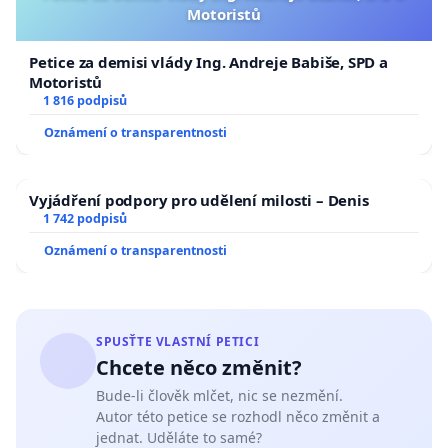
Motoristů
Petice za demisi vlády Ing. Andreje Babiše, SPD a
Motoristů
1 816 podpisů
Oznámení o transparentnosti
Vyjádření podpory pro udělení milosti – Denis
1 742 podpisů
Oznámení o transparentnosti
SPUSŤTE VLASTNÍ PETICI
Chcete něco změnit?
Bude-li člověk mlčet, nic se nezmění.
Autor této petice se rozhodl něco změnit a
jednat. Uděláte to samé?