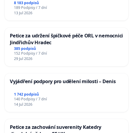
Charles University
8 183 podpisů
189 Podpisy / 7 dní
13 Jul 2026
Petice za udržení špičkové péče ORL v nemocnici
Jindřichův Hradec
385 podpisů
152 Podpisy / 7 dní
29 Jul 2026
Vyjádření podpory pro udělení milosti – Denis
1 742 podpisů
140 Podpisy / 7 dní
14 Jul 2026
Petice za zachování suverenity Katedry