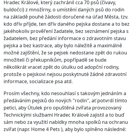
Hradec Králové, který zachránil cca 70 psů (čivavy,
buldočci) z množírny, o umístění daných psů do rodin
na základě pouhé žádosti doručené na úřad Města, tzv.
kdo dřív příjde, ten dřív daného pejska dostane a to bez
jakéhokoliv prověření žadatele, bez seznámení pejska s
žadatelem, bez předání informace o zdravotním stavu
pejska a bez kastrace, aby bylo náležitě a maximálně
možné zajištění, že se pejsek nedostane zpět do rukou
množiteli či překupníkům, popřípadě se bude
několikrát vracet zpět do útulku od adopční rodiny,
protože o pejskovi nejsou poskytnuté žádné zdravotní
informace, socializace psa atd.
Prosím všechny, kdo nesouhlasí s takovým jednáním a
předáváním pejsků do nových "rodin", ať potvrdí tímto
petici, aby Útulek pro opuštěná zvířata provozovaný
Technickými službami Hradec Králové zajistil a to buď
sám nebo za využití nabídky mnoha spolků na ochranu
zvířat (napr. Home 4 Pets ), aby bylo splněno následné: