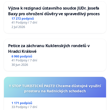
Výzva k rezignaci ústavního soudce JUDr. Josefa
Baxy pro ohrožení důvěry ve spravedlivý proces
17 272 podpisů
41 Podpisy / 7 dní
2 Jul 2026
Petice za záchranu Kuklenských rondelů v
Hradci Králové
6 960 podpisů
41 Podpisy / 7 dní
30 Jun 2026
‼️ STOP TURISTICKÉ PASTI! Chceme důstojné využití
prostoru na Radnických schodech
1 171 podpisů
33 Podpisy / 7 dní