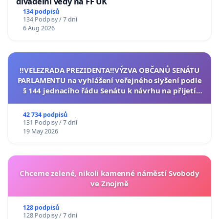
divadelní vědy na FF UK
134 podpisů
134 Podpisy / 7 dní
6 Aug 2026
‼️VELEZRADA PREZIDENTA‼️VÝZVA OBČANŮ SENÁTU
PARLAMENTU na vyhlášení veřejného slyšení podle
§ 144 jednacího řádu Senátu k návrhu na přijetí
usnesení k podání ústavní žaloby na prezidenta
republiky
42 734 podpisů
131 Podpisy / 7 dní
19 May 2026
Chceme zelené, nikoli kamenné náměstí Svobody
ve Znojmě
128 podpisů
128 Podpisy / 7 dní