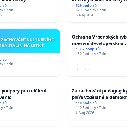
pisů
529 podpisů
y / 7 dní
529 Podpisy / 7 dní
6
6 Aug 2026
Ochrana Vrbenských ryb
A ZACHOVÁNÍ KULTURNÍHO
masivní developerskou 
TRA STALIN NA LETNÉ
1 332 podpisů
150 Podpisy / 7 dní
pisů
y / 7 dní
6
3 Jul 2026
 podpory pro udělení
Za zachování pedagogiky
 Denis
pilíře vzdělané a demokr
společnosti
pisů
110 podpisů
y / 7 dní
110 Podpisy / 7 dní
6
6 Aug 2026