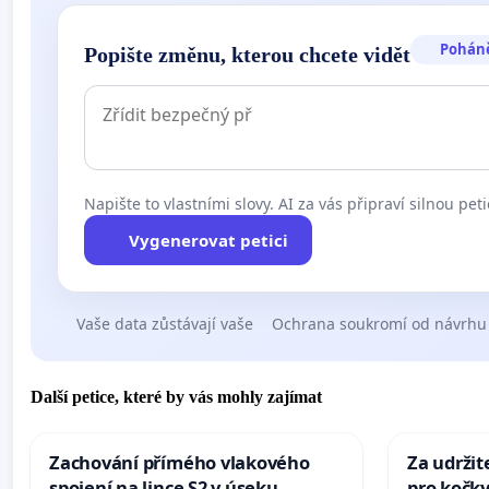
Pohán
Popište změnu, kterou chcete vidět
Napište to vlastními slovy. AI za vás připraví silnou peti
Vygenerovat petici
Vaše data zůstávají vaše
Ochrana soukromí od návrhu
Další petice, které by vás mohly zajímat
Zachování přímého vlakového
Za udržit
spojení na lince S2 v úseku
pro kočky