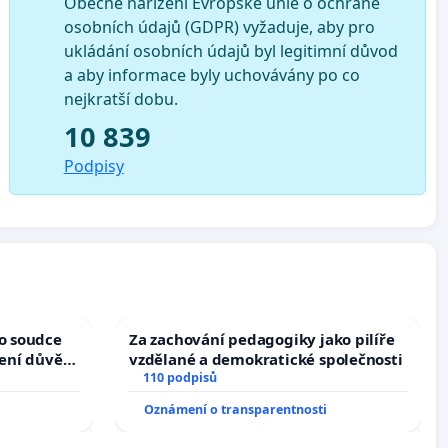
Obecné nařízení Evropské unie o ochraně
osobních údajů (GDPR) vyžaduje, aby pro
ukládání osobních údajů byl legitimní důvod
a aby informace byly uchovávány po co
nejkratší dobu.
10 839
Podpisy
ho soudce
Za zachování pedagogiky jako pilíře
žení důvěry
vzdělané a demokratické společnosti
110 podpisů
Oznámení o transparentnosti