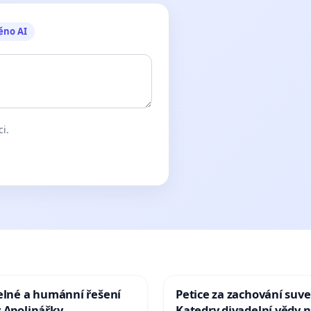
ěno AI
ci.
elné a humánní řešení
Petice za zachování suve
 Apolinářky
Katedry divadelní vědy n