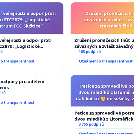
í veřejnosti a odpor proti
Zrušení promlčecích 
u STC2879: „Logistické
závažných a zvlášť zá
ntrum FCC Sluštice“
trestných činů
veřejnosti a odpor proti
Zrušení promlčecích lhůt 
2879: „Logistické
závažných a zvlášť závažn
C Sluštice“
sů
trestných činů
163 podpisů
o transparentnosti
Oznámení o transparentnosti
podpory pro udělení
Petice za spravedlivé po
Denis
dvou mladíků z Litoměřic
isů
dali kočku 😿 do sušičky, z
o transparentnosti
umírání zvířete nato
Petice za spravedlivé potr
dvou mladíků z Litoměřicka
dali kočku 😿 do sušičky, za
3 755 podpisů
umírání zvířete natočili.
Oznámení o transparentnosti