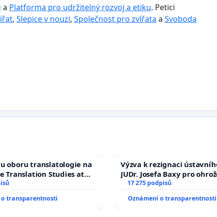
g
a
Platforma pro udržitelný rozvoj a etiku
. Petici
ířat
,
Slepice v nouzi
,
Společnost pro zvířata
a
Svoboda
u oboru translatologie na
Výzva k rezignaci ústavní
ve Translation Studies at
JUDr. Josefa Baxy pro ohro
 of Arts, Charles
isů
ve spravedlivý proces
17 275 podpisů
o transparentnosti
Oznámení o transparentnosti