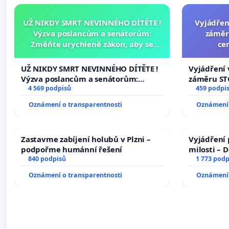
UŽ NIKDY SMRT NEVINNÉHO DÍTĚTE !
Vyjádřen
Výzva poslancům a senátorům:
záměr
Změňte urychleně zákon, aby se
ce
tragédie malé Viktorky už nemohla
opakovat!
UŽ NIKDY SMRT NEVINNÉHO DÍTĚTE !
Vyjádření 
Výzva poslancům a senátorům:
záměru STC
Změňte urychleně zákon, aby se
4 569 podpisů
centrum FC
459 podpi
tragédie malé Viktorky už nemohla
Oznámení o transparentnosti
Oznámení 
opakovat!
Zastavme zabíjení holubů v Plzni –
Vyjádření 
podpořme humánní řešení
milosti – 
840 podpisů
1 773 podp
Oznámení o transparentnosti
Oznámení 