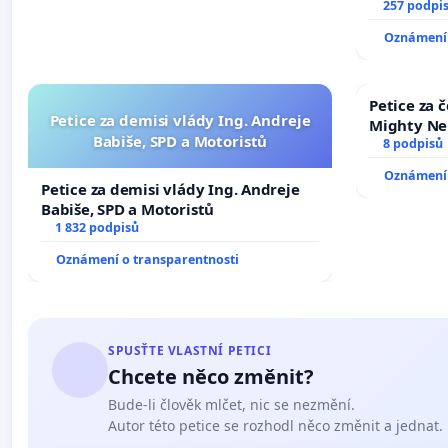
nečekejme,
257 podpi
zaveďme sl
Oznámení 
Petice za 
Petice za demisi vlády Ing. Andreje
Mighty Ne
Babiše, SPD a Motoristů
8 podpisů
Oznámení 
Petice za demisi vlády Ing. Andreje
Babiše, SPD a Motoristů
1 832 podpisů
Oznámení o transparentnosti
SPUSŤTE VLASTNÍ PETICI
Chcete něco změnit?
Bude-li člověk mlčet, nic se nezmění.
Autor této petice se rozhodl něco změnit a jednat.