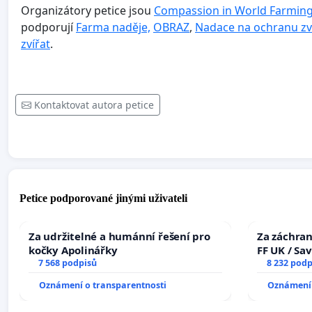
Organizátory petice jsou
Compassion in World Farmin
podporují
Farma naděje,
OBRAZ
,
Nadace na ochranu zv
zvířat
.
Kontaktovat autora petice
Petice podporované jinými uživateli
Za udržitelné a humánní řešení pro
Za záchran
kočky Apolinářky
FF UK / Sa
7 568 podpisů
the Faculty
8 232 podp
University
Oznámení o transparentnosti
Oznámení 