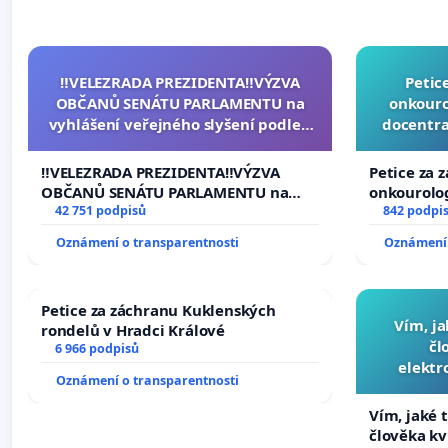
‼️VELEZRADA PREZIDENTA‼️VÝZVA
Petic
OBČANŮ SENÁTU PARLAMENTU na
onkouro
vyhlášení veřejného slyšení podle §
docentra
144 jednacího řádu Senátu k návrhu
na přijetí usnesení k podání ústavní
‼️VELEZRADA PREZIDENTA‼️VÝZVA
Petice za 
žaloby na prezidenta republiky
OBČANŮ SENÁTU PARLAMENTU na
onkourolog
vyhlášení veřejného slyšení podle §
42 751 podpisů
docentrali
842 podpi
144 jednacího řádu Senátu k návrhu
Oznámení o transparentnosti
Oznámení 
na přijetí usnesení k podání ústavní
žaloby na prezidenta republiky
Petice za záchranu Kuklenských
Vím, ja
rondelů v Hradci Králové
čl
6 966 podpisů
elektr
Oznámení o transparentnosti
přibydou 
Vím, jaké t
člověka kv