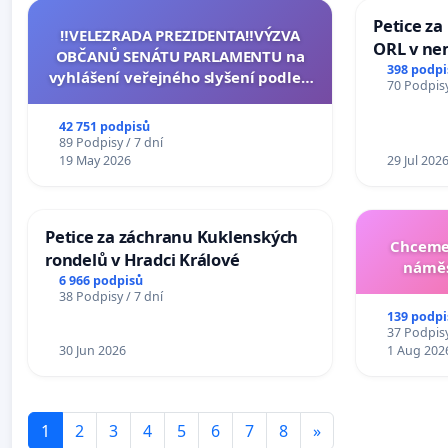
Petice za
‼️VELEZRADA PREZIDENTA‼️VÝZVA
ORL v nem
OBČANŮ SENÁTU PARLAMENTU na
Hradec
398 podpi
vyhlášení veřejného slyšení podle §
70 Podpisy
144 jednacího řádu Senátu k návrhu
na přijetí usnesení k podání ústavní
42 751 podpisů
žaloby na prezidenta republiky
89 Podpisy / 7 dní
19 May 2026
29 Jul 202
Petice za záchranu Kuklenských
Chceme 
rondelů v Hradci Králové
náměs
6 966 podpisů
38 Podpisy / 7 dní
139 podpi
37 Podpisy
30 Jun 2026
1 Aug 202
1
2
3
4
5
6
7
8
»