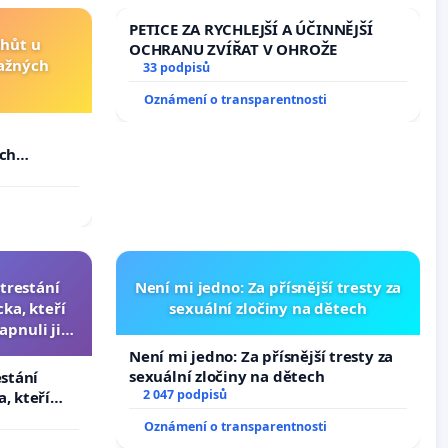
PETICE ZA RYCHLEJŠÍ A ÚČINNĚJŠÍ
lhůt u
OCHRANU ZVÍŘAT V OHROŽE
važných
33 podpisů
Oznámení o transparentnosti
u
ých
trestání
Není mi jedno: Za přísnější tresty za
ka, kteří
sexuální zločiny na dětech
apnuli ji a
čili.
Není mi jedno: Za přísnější tresty za
sexuální zločiny na dětech
estání
2 047 podpisů
, kteří
pnuli ji a
Oznámení o transparentnosti