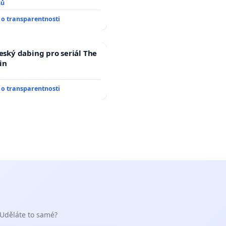
 až přibydou další,
sů
yšitelná auta!
o transparentnosti
český dabing pro seriál The
in
o transparentnosti
 Uděláte to samé?