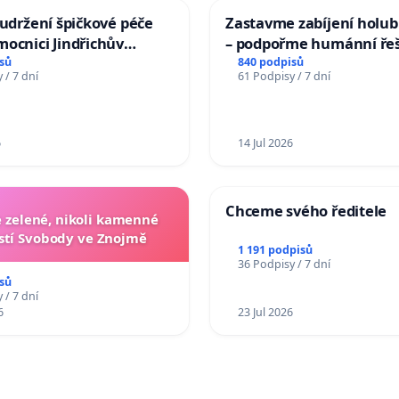
 udržení špičkové péče
Zastavme zabíjení holubů
ocnici Jindřichův
– podpořme humánní ře
sů
840 podpisů
 / 7 dní
61 Podpisy / 7 dní
6
14 Jul 2026
Chceme svého ředitele
zelené, nikoli kamenné
tí Svobody ve Znojmě
1 191 podpisů
36 Podpisy / 7 dní
sů
 / 7 dní
6
23 Jul 2026