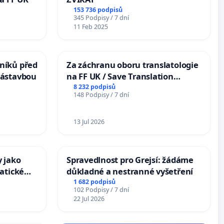
153 736 podpisů
345 Podpisy / 7 dní
11 Feb 2025
níků před
Za záchranu oboru translatologie
zástavbou
na FF UK / Save Translation
Studies at the Faculty of Arts,
8 232 podpisů
148 Podpisy / 7 dní
Charles University
13 Jul 2026
 jako
Spravedlnost pro Grejsí: žádáme
atické
důkladné a nestranné vyšetření
1 682 podpisů
102 Podpisy / 7 dní
22 Jul 2026