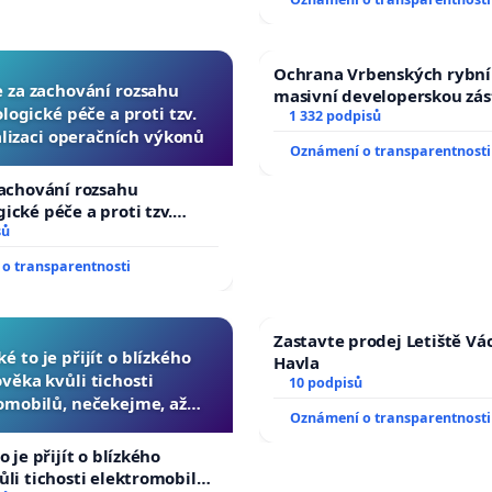
Ochrana Vrbenských rybní
e za zachování rozsahu
masivní developerskou zá
logické péče a proti tzv.
1 332 podpisů
lizaci operačních výkonů
Oznámení o transparentnosti
zachování rozsahu
ické péče a proti tzv.
zaci operačních výkonů
sů
o transparentnosti
Zastavte prodej Letiště Vá
ké to je přijít o blízkého
Havla
ověka kvůli tichosti
10 podpisů
omobilů, nečekejme, až
Oznámení o transparentnosti
další, zaveďme slyšitelná
auta!
o je přijít o blízkého
ůli tichosti elektromobilů,