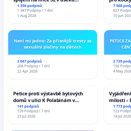
Ostrava – Bohumín – Karviná –
1 356 podpisů
7 568 pod
1 347 Podpisy / 7 dní
627 Podpis
Mosty u Jablunkova
1 Aug 2026
10 Jun 202
Není mi jedno: Za přísnější tresty za
PETICE Z
sexuální zločiny na dětech
CEN
2 047 podpisů
2 729 pod
266 Podpisy / 7 dní
156 Podpis
22 Apr 2026
4 May 202
Petice proti výstavbě bytových
Vyjádření
domů v ulici K Polabinám v
milosti –
Pardubicích
141 podpisů
1 773 pod
129 Podpisy / 7 dní
123 Podpis
23 Jul 2026
14 Jul 202