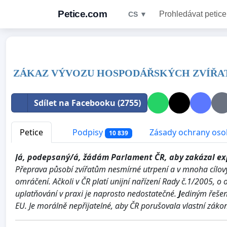
Petice.com
Prohledávat petice
CS ▼
ZÁKAZ VÝVOZU HOSPODÁŘSKÝCH ZVÍŘAT
Sdílet na Facebooku (2755)
Petice
Podpisy
Zásady ochrany oso
10 839
Já, podepsaný/á, žádám Parlament ČR, aby zakázal exp
Přeprava působí zvířatům nesmírné utrpení a v mnoha cílo
omráčení.
Ačkoli v ČR platí unijní nařízení Rady č.1/2005, 
uplatňování v praxi je naprosto nedostatečné.
J
ediným řešen
EU.
Je morálně nepřijatelné, aby ČR porušovala vlastní zákon