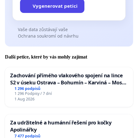
Vygenerovat petici
Vaše data zůstávají vaše
Ochrana soukromí od návrhu
Další petice, které by vás mohly zajímat
Zachování přímého vlakového spojení na lince
S2 v úseku Ostrava – Bohumín – Karviná – Mosty
u Jablunkova
1 296 podpisů
1 296 Podpisy / 7 dní
1 Aug 2026
Za udržitelné a humánní řešení pro kočky
Apolinářky
7 477 podpisů