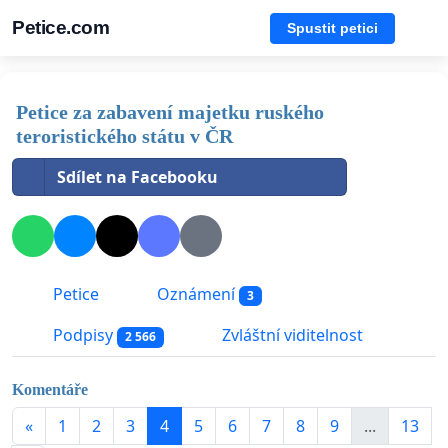
Petice.com
Spustit petici
Petice za zabavení majetku ruského
teroristického státu v ČR
Sdílet na Facebooku
Petice
Oznámení
3
Podpisy
Zvláštní viditelnost
2 566
Komentáře
«
1
2
3
4
5
6
7
8
9
...
13