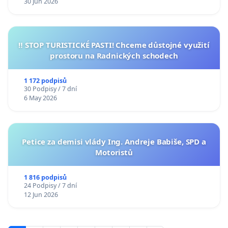
30 Jun 2026
‼️ STOP TURISTICKÉ PASTI! Chceme důstojné využití
prostoru na Radnických schodech
1 172 podpisů
30 Podpisy / 7 dní
6 May 2026
Petice za demisi vlády Ing. Andreje Babiše, SPD a
Motoristů
1 816 podpisů
24 Podpisy / 7 dní
12 Jun 2026