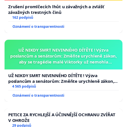
Zrušení promlčecích lhůt u závažných a zvlášť
závažných trestných činů
162 podpisů
Oznámení o transparentnosti
UŽ NIKDY SMRT NEVINNÉHO DÍTĚTE ! Výzva
poslancům a senátorům: Změňte urychleně zákon,
aby se tragédie malé Viktorky už nemohla
opakovat!
UŽ NIKDY SMRT NEVINNÉHO DÍTĚTE ! Výzva
poslancům a senátorům: Změňte urychleně zákon,
aby se tragédie malé Viktorky už nemohla opakovat!
4 565 podpisů
Oznámení o transparentnosti
PETICE ZA RYCHLEJŠÍ A ÚČINNĚJŠÍ OCHRANU ZVÍŘAT
V OHROŽE
29 podpisů