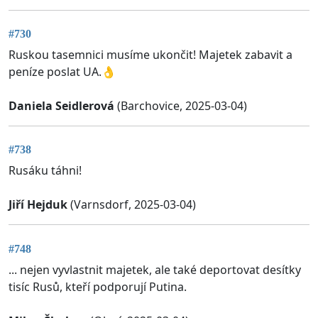
#730
Ruskou tasemnici musíme ukončit! Majetek zabavit a
peníze poslat UA.👌
Daniela Seidlerová
(Barchovice, 2025-03-04)
#738
Rusáku táhni!
Jiří Hejduk
(Varnsdorf, 2025-03-04)
#748
... nejen vyvlastnit majetek, ale také deportovat desítky
tisíc Rusů, kteří podporují Putina.