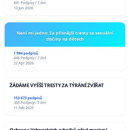
691 Podpisy / 7 dní
10 Jun 2026
Není mi jedno: Za přísnější tresty za sexuální
zločiny na dětech
1 994 podpisů
446 Podpisy / 7 dní
22 Apr 2026
ŽÁDÁME VYŠŠÍ TRESTY ZA TÝRÁNÍ ZVÍŘAT
153 673 podpisů
369 Podpisy / 7 dní
11 Feb 2025
Ochrana Vrbenských rybníků před masivní