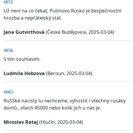
#651
Už není na co čekat, Putinovo Rusko je bezpečnostní
hrozba a nepřátelský stát.
Jana Gutvirthová
(České Budějovice, 2025-03-04)
#656
S tím souhlasím.
Ludmila Hobzova
(Beroun, 2025-03-04)
#665
RuSSké nacisty tu nechceme, vyhostit i všechny rusáky
domů...všech 45000 nebo kolik jich u nás je.
Miroslav Rataj
(Hlučín, 2025-03-04)