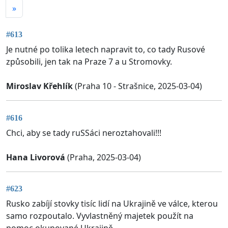
»
#613
Je nutné po tolika letech napravit to, co tady Rusové
způsobili, jen tak na Praze 7 a u Stromovky.
Miroslav Křehlík
(Praha 10 - Strašnice, 2025-03-04)
#616
Chci, aby se tady ruSSáci neroztahovali!!!
Hana Livorová
(Praha, 2025-03-04)
#623
Rusko zabíjí stovky tisíc lidí na Ukrajině ve válce, kterou
samo rozpoutalo. Vyvlastněný majetek použít na
pomoc okupované Ukrajině.