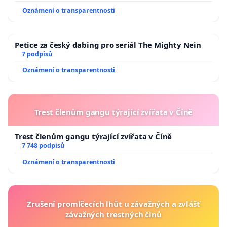
Oznámení o transparentnosti
Petice za český dabing pro seriál The Mighty Nein
7 podpisů
Oznámení o transparentnosti
Trest členům gangu týrající zvířata v Číně
Trest členům gangu týrající zvířata v Číně
7 748 podpisů
Oznámení o transparentnosti
Zrušení promlčecích lhůt u závažných a zvlášť
závažných trestných činů