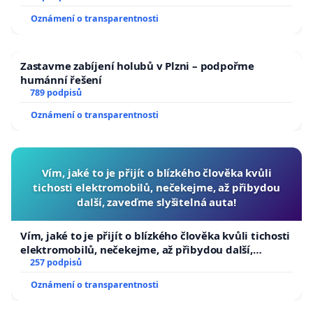
Oznámení o transparentnosti
Zastavme zabíjení holubů v Plzni – podpořme
humánní řešení
789 podpisů
Oznámení o transparentnosti
Vím, jaké to je přijít o blízkého člověka kvůli
tichosti elektromobilů, nečekejme, až přibydou
další, zaveďme slyšitelná auta!
Vím, jaké to je přijít o blízkého člověka kvůli tichosti
elektromobilů, nečekejme, až přibydou další,
zaveďme slyšitelná auta!
257 podpisů
Oznámení o transparentnosti