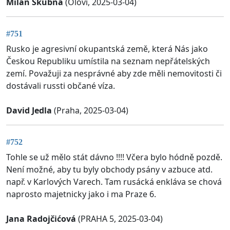
Milan Škubna
(Oloví, 2025-03-04)
#751
Rusko je agresivní okupantská země, která Nás jako
Českou Republiku umístila na seznam nepřátelských
zemí. Považuji za nesprávné aby zde měli nemovitosti či
dostávali russti občané víza.
David Jedla
(Praha, 2025-03-04)
#752
Tohle se už mělo stát dávno !!!! Včera bylo hódně pozdě.
Není možné, aby tu byly obchody psány v azbuce atd.
např. v Karlových Varech. Tam rusácká enkláva se chová
naprosto majetnicky jako i ma Praze 6.
Jana Radojčićová
(PRAHA 5, 2025-03-04)