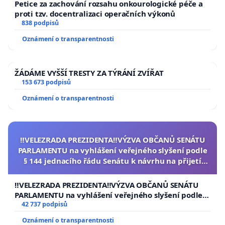
Petice za zachování rozsahu onkourologické péče a
proti tzv. docentralizaci operačních výkonů
838 podpisů
Oznámení o transparentnosti
ŽÁDÁME VYŠŠÍ TRESTY ZA TÝRÁNÍ ZVÍŘAT
153 673 podpisů
Oznámení o transparentnosti
‼️VELEZRADA PREZIDENTA‼️VÝZVA OBČANŮ SENÁTU
PARLAMENTU na vyhlášení veřejného slyšení podle
§ 144 jednacího řádu Senátu k návrhu na přijetí
usnesení k podání ústavní žaloby na prezidenta
republiky
‼️VELEZRADA PREZIDENTA‼️VÝZVA OBČANŮ SENÁTU
PARLAMENTU na vyhlášení veřejného slyšení podle §
144 jednacího řádu Senátu k návrhu na přijetí
42 737 podpisů
usnesení k podání ústavní žaloby na prezidenta
Oznámení o transparentnosti