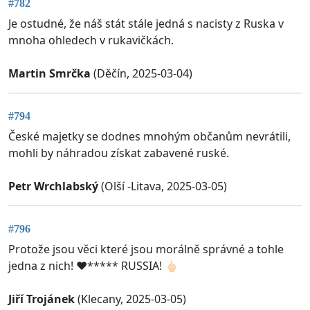
#782
Je ostudné, že náš stát stále jedná s nacisty z Ruska v
mnoha ohledech v rukavičkách.
Martin Smrčka
(Děčín, 2025-03-04)
#794
České majetky se dodnes mnohým občanům nevrátili,
mohli by náhradou získat zabavené ruské.
Petr Wrchlabský
(Olší -Litava, 2025-03-05)
#796
Protože jsou věci které jsou morálně správné a tohle
jedna z nich! ❤️***** RUSSIA! 🖕🏻
Jiří Trojánek
(Klecany, 2025-03-05)