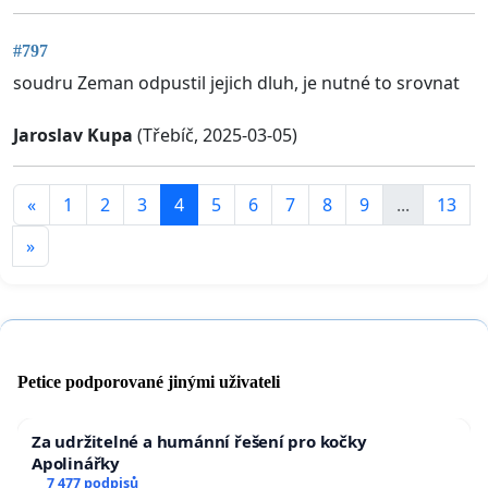
#797
soudru Zeman odpustil jejich dluh, je nutné to srovnat
Jaroslav Kupa
(Třebíč, 2025-03-05)
«
1
2
3
4
5
6
7
8
9
...
13
»
Petice podporované jinými uživateli
Za udržitelné a humánní řešení pro kočky
Apolinářky
7 477 podpisů