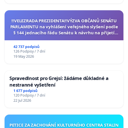
‼️VELEZRADA PREZIDENTA‼️VÝZVA OBČANŮ SENÁTU
PARLAMENTU na vyhlášení veřejného slyšení podle
§ 144 jednacího řádu Senátu k návrhu na přijetí
usnesení k podání ústavní žaloby na prezidenta
republiky
42 737 podpisů
126 Podpisy / 7 dní
19 May 2026
Spravedlnost pro Grejsí: žádáme důkladné a
nestranné vyšetření
1 677 podpisů
120 Podpisy / 7 dní
22 Jul 2026
PETICE ZA ZACHOVÁNÍ KULTURNÍHO CENTRA STALIN