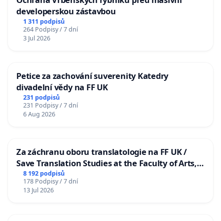
developerskou zástavbou
1 311 podpisů
264 Podpisy / 7 dní
3 Jul 2026
Petice za zachování suverenity Katedry
divadelní vědy na FF UK
231 podpisů
231 Podpisy / 7 dní
6 Aug 2026
Za záchranu oboru translatologie na FF UK /
Save Translation Studies at the Faculty of Arts,
Charles University
8 192 podpisů
178 Podpisy / 7 dní
13 Jul 2026