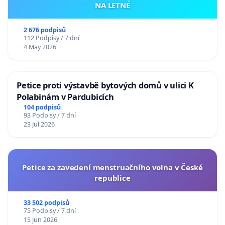
NA LETNÉ
2 676 podpisů
112 Podpisy / 7 dní
4 May 2026
Petice proti výstavbě bytových domů v ulici K
Polabinám v Pardubicích
104 podpisů
93 Podpisy / 7 dní
23 Jul 2026
Petice za zavedení menstruačního volna v České
republice
33 502 podpisů
75 Podpisy / 7 dní
15 Jun 2026