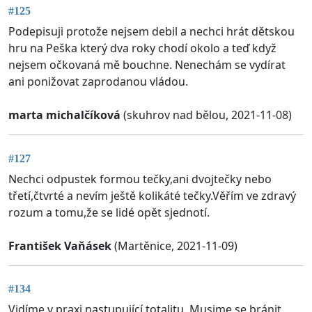
#125
Podepisuji protože nejsem debil a nechci hrát dětskou
hru na Peška který dva roky chodí okolo a teď když
nejsem očkovaná mě bouchne. Nenechám se vydírat
ani ponižovat zaprodanou vládou.
marta michalčíková
(skuhrov nad bělou, 2021-11-08)
#127
Nechci odpustek formou tečky,ani dvojtečky nebo
třetí,čtvrté a nevím ještě kolikáté tečky.Věřím ve zdravý
rozum a tomu,že se lidé opět sjednotí.
František Vaňásek
(Martěnice, 2021-11-09)
#134
Vidíme v praxi nastupující totalitu. Musime se bránit