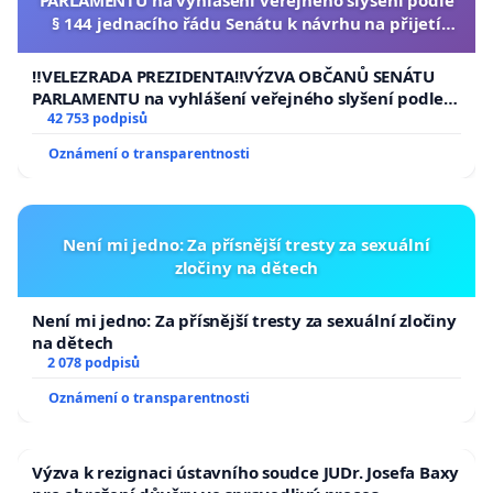
§ 144 jednacího řádu Senátu k návrhu na přijetí
usnesení k podání ústavní žaloby na prezidenta
republiky
‼️VELEZRADA PREZIDENTA‼️VÝZVA OBČANŮ SENÁTU
PARLAMENTU na vyhlášení veřejného slyšení podle §
144 jednacího řádu Senátu k návrhu na přijetí
42 753 podpisů
usnesení k podání ústavní žaloby na prezidenta
Oznámení o transparentnosti
republiky
Není mi jedno: Za přísnější tresty za sexuální
zločiny na dětech
Není mi jedno: Za přísnější tresty za sexuální zločiny
na dětech
2 078 podpisů
Oznámení o transparentnosti
Výzva k rezignaci ústavního soudce JUDr. Josefa Baxy