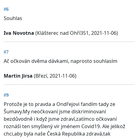
#6
Souhlas
Iva Novotna
(Klášterec nad Ohří351, 2021-11-06)
#7
Ač očkován dvěma dávkami, naprosto souhlasím
Martin Jirsa
(Březí, 2021-11-06)
#9
Protože je to pravda a Ondřejovi fandím tady ze
Šumavy.My neočkovaní jsme diskriminovaní
bezdůvodně i když jsme zdraví,zatímco očkovaní
roznáší ten smyšlený vir jménem Covid19. Ale jelikož
chci,aby byla naše Česká Republika zdravá,tak