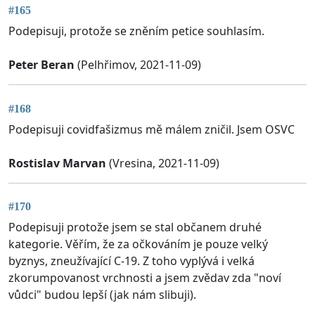
#165
Podepisuji, protože se zněním petice souhlasím.
Peter Beran
(Pelhřimov, 2021-11-09)
#168
Podepisuji covidfašizmus mě málem zničil. Jsem OSVC
Rostislav Marvan
(Vresina, 2021-11-09)
#170
Podepisuji protože jsem se stal občanem druhé
kategorie. Věřím, že za očkováním je pouze velký
byznys, zneužívající C-19. Z toho vyplývá i velká
zkorumpovanost vrchnosti a jsem zvědav zda "noví
vůdci" budou lepší (jak nám slibuji).