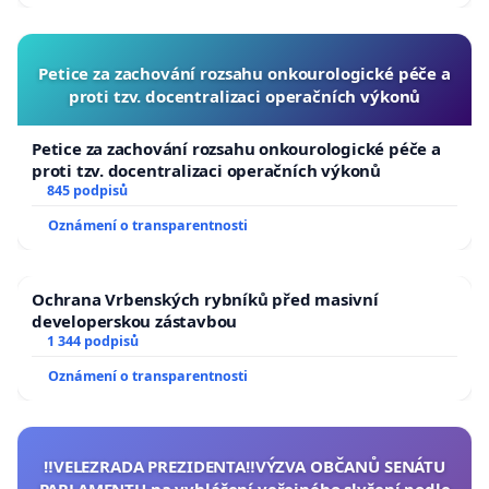
Petice za zachování rozsahu onkourologické péče a
proti tzv. docentralizaci operačních výkonů
Petice za zachování rozsahu onkourologické péče a
proti tzv. docentralizaci operačních výkonů
845 podpisů
Oznámení o transparentnosti
Ochrana Vrbenských rybníků před masivní
developerskou zástavbou
1 344 podpisů
Oznámení o transparentnosti
‼️VELEZRADA PREZIDENTA‼️VÝZVA OBČANŮ SENÁTU
PARLAMENTU na vyhlášení veřejného slyšení podle