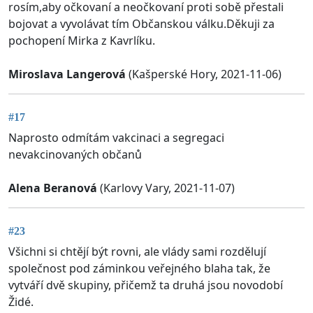
rosím,aby očkovaní a neočkovaní proti sobě přestali
bojovat a vyvolávat tím Občanskou válku.Děkuji za
pochopení Mirka z Kavrlíku.
Miroslava Langerová
(Kašperské Hory, 2021-11-06)
#17
Naprosto odmítám vakcinaci a segregaci
nevakcinovaných občanů
Alena Beranová
(Karlovy Vary, 2021-11-07)
#23
Všichni si chtějí být rovni, ale vlády sami rozdělují
společnost pod záminkou veřejného blaha tak, že
vytváří dvě skupiny, přičemž ta druhá jsou novodobí
Židé.