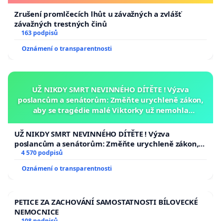
Zrušení promlčecích lhůt u závažných a zvlášť
závažných trestných činů
163 podpisů
Oznámení o transparentnosti
UŽ NIKDY SMRT NEVINNÉHO DÍTĚTE ! Výzva
poslancům a senátorům: Změňte urychleně zákon,
aby se tragédie malé Viktorky už nemohla
opakovat!
UŽ NIKDY SMRT NEVINNÉHO DÍTĚTE ! Výzva
poslancům a senátorům: Změňte urychleně zákon,
aby se tragédie malé Viktorky už nemohla opakovat!
4 570 podpisů
Oznámení o transparentnosti
PETICE ZA ZACHOVÁNÍ SAMOSTATNOSTI BÍLOVECKÉ
NEMOCNICE
108 podpisů