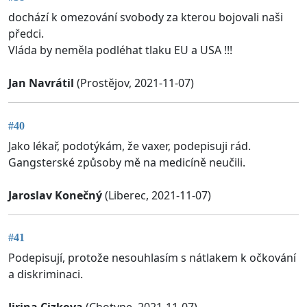
dochází k omezování svobody za kterou bojovali naši
předci.
Vláda by neměla podléhat tlaku EU a USA !!!
Jan Navrátil
(Prostějov, 2021-11-07)
#40
Jako lékař, podotýkám, že vaxer, podepisuji rád.
Gangsterské způsoby mě na medicíně neučili.
Jaroslav Konečný
(Liberec, 2021-11-07)
#41
Podepisují, protože nesouhlasím s nátlakem k očkování
a diskriminaci.
Jirina Cizkova
(Chotyne, 2021-11-07)