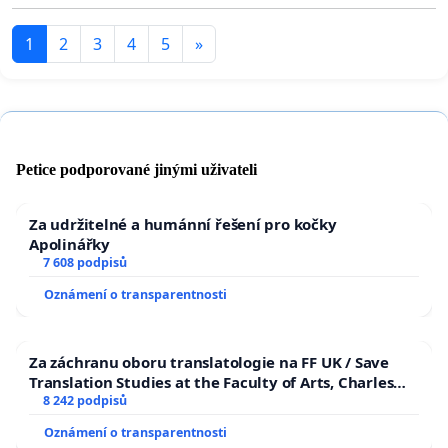
1
2
3
4
5
»
Petice podporované jinými uživateli
Za udržitelné a humánní řešení pro kočky
Apolinářky
7 608 podpisů
Oznámení o transparentnosti
Za záchranu oboru translatologie na FF UK / Save
Translation Studies at the Faculty of Arts, Charles
University
8 242 podpisů
Oznámení o transparentnosti