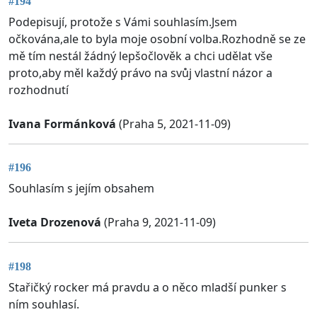
#194
Podepisují, protože s Vámi souhlasím.Jsem
očkována,ale to byla moje osobní volba.Rozhodně se ze
mě tím nestál žádný lepšočlověk a chci udělat vše
proto,aby měl každý právo na svůj vlastní názor a
rozhodnutí
Ivana Formánková
(Praha 5, 2021-11-09)
#196
Souhlasím s jejím obsahem
Iveta Drozenová
(Praha 9, 2021-11-09)
#198
Stařičký rocker má pravdu a o něco mladší punker s
ním souhlasí.