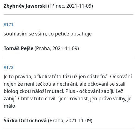
Zbyhněv Jaworski
(Třinec, 2021-11-09)
#171
souhlasím se vším, co petice obsahuje
Tomáš Pejše
(Praha, 2021-11-09)
#172
Je to pravda, ačkoli v této fázi už jen částečná. Očkování
nejen že není tečkou a nechrání, ale očkovaní se stali
biologickou náloží mutací. Plus - očkování zabíjí. Lež
zabíjí. Chtít v tuto chvíli “jen” rovnost, jen právo volby, je
málo.
Šárka Dittrichová
(Praha, 2021-11-09)