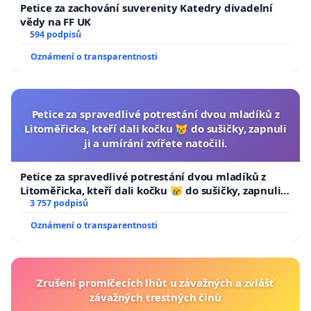
Petice za zachování suverenity Katedry divadelní
vědy na FF UK
594 podpisů
Oznámení o transparentnosti
Petice za spravedlivé potrestání dvou mladíků z
Litoměřicka, kteří dali kočku 😿 do sušičky, zapnuli
ji a umírání zvířete natočili.
Petice za spravedlivé potrestání dvou mladíků z
Litoměřicka, kteří dali kočku 😿 do sušičky, zapnuli ji
a umírání zvířete natočili.
3 757 podpisů
Oznámení o transparentnosti
Zrušení promlčecích lhůt u závažných a zvlášť
závažných trestných činů