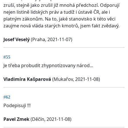
zruší, stejně jako zrušil již mnohá předchozí. Odporují
nejen listině lidských práv a tudíž i ústavě ČR, ale i
platným zákonům. Na to, jaké stanovisko k této věci
zaujme nová vláda starých kmotrů, jsem fakt zvědavý.
Josef Veselý
(Praha, 2021-11-07)
#55
Je třeba probudit zhypnotizovany národ...
Vladimíra Kašparová
(Mukařov, 2021-11-08)
#62
Podepisuji !!!
Pavel Zmek
(Děčín, 2021-11-08)