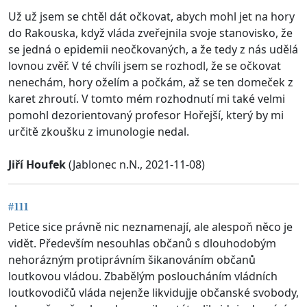
Už už jsem se chtěl dát očkovat, abych mohl jet na hory
do Rakouska, když vláda zveřejnila svoje stanovisko, že
se jedná o epidemii neočkovaných, a že tedy z nás udělá
lovnou zvěř. V té chvíli jsem se rozhodl, že se očkovat
nenechám, hory oželím a počkám, až se ten domeček z
karet zhroutí. V tomto mém rozhodnutí mi také velmi
pomohl dezorientovaný profesor Hořejší, který by mi
určitě zkoušku z imunologie nedal.
Jiří Houfek
(Jablonec n.N., 2021-11-08)
#111
Petice sice právně nic neznamenají, ale alespoň něco je
vidět. Především nesouhlas občanů s dlouhodobým
nehorázným protiprávním šikanováním občanů
loutkovou vládou. Zbabělým posloucháním vládních
loutkovodičů vláda nejenže likvidujje občanské svobody,