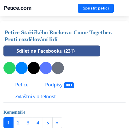
Petice.com
Spustit petici
Petice Stařičkého Rockera: Come Together.
Proti rozdělování lidí
Sdílet na Facebooku (231)
Petice
Podpisy
883
Zvláštní viditelnost
Komentáře
1
2
3
4
5
»