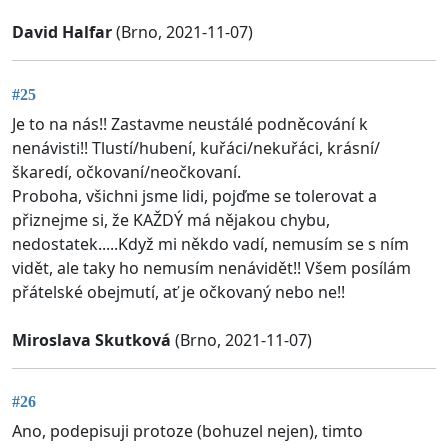
David Halfar
(Brno, 2021-11-07)
#25
Je to na nás!! Zastavme neustálé podněcování k
nenávisti!! Tlustí/hubení, kuřáci/nekuřáci, krásní/
škaredí, očkovaní/neočkovaní.
Proboha, všichni jsme lidi, pojďme se tolerovat a
přiznejme si, že KAŽDÝ má nějakou chybu,
nedostatek.....Když mi někdo vadí, nemusím se s ním
vidět, ale taky ho nemusím nenávidět!! Všem posílám
přátelské obejmutí, ať je očkovaný nebo ne!!
Miroslava Skutková
(Brno, 2021-11-07)
#26
Ano, podepisuji protoze (bohuzel nejen), timto