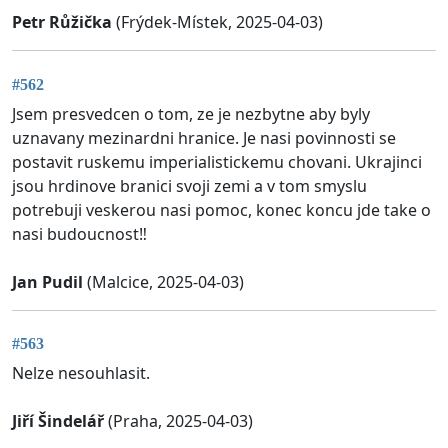
Petr Růžička
(Frýdek-Místek, 2025-04-03)
#562
Jsem presvedcen o tom, ze je nezbytne aby byly
uznavany mezinardni hranice. Je nasi povinnosti se
postavit ruskemu imperialistickemu chovani. Ukrajinci
jsou hrdinove branici svoji zemi a v tom smyslu
potrebuji veskerou nasi pomoc, konec koncu jde take o
nasi budoucnost‼️
Jan Pudil
(Malcice, 2025-04-03)
#563
Nelze nesouhlasit.
Jiří Šindelář
(Praha, 2025-04-03)