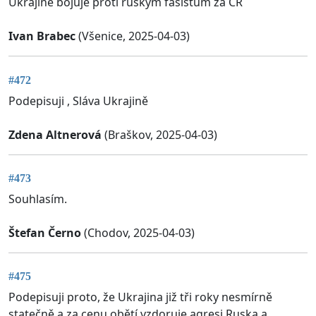
Ukrajině bojuje proti ruským fašistům za ČR
Ivan Brabec
(Všenice, 2025-04-03)
#472
Podepisuji , Sláva Ukrajině
Zdena Altnerová
(Braškov, 2025-04-03)
#473
Souhlasím.
Štefan Černo
(Chodov, 2025-04-03)
#475
Podepisuji proto, že Ukrajina již tři roky nesmírně
statečně a za cenu obětí vzdoruje agresi Ruska a