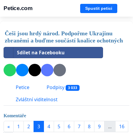
Petice.com
Spustit petici
Češi jsou hrdý národ. Podpořme Ukrajinu
zbraněmi a buďme součástí koalice ochotných
Sdílet na Facebooku
Petice
Podpisy
3 033
Zvláštní viditelnost
Komentáře
«
1
2
3
4
5
6
7
8
9
...
16