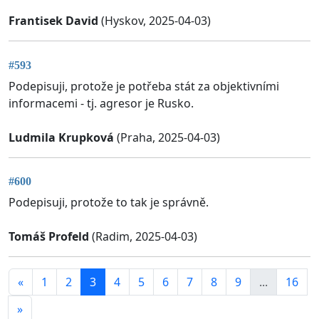
Frantisek David
(Hyskov, 2025-04-03)
#593
Podepisuji, protože je potřeba stát za objektivními
informacemi - tj. agresor je Rusko.
Ludmila Krupková
(Praha, 2025-04-03)
#600
Podepisuji, protože to tak je správně.
Tomáš Profeld
(Radim, 2025-04-03)
«
1
2
3
4
5
6
7
8
9
...
16
»