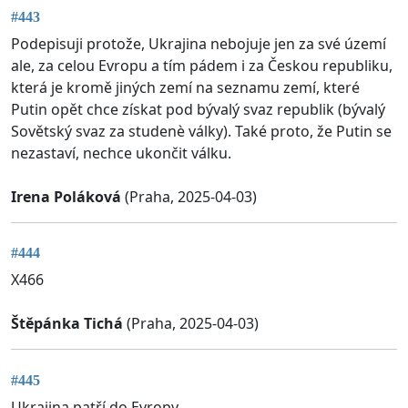
#443
Podepisuji protože, Ukrajina nebojuje jen za své území
ale, za celou Evropu a tím pádem i za Českou republiku,
která je kromě jiných zemí na seznamu zemí, které
Putin opět chce získat pod bývalý svaz republik (bývalý
Sovětský svaz za studenè války). Také proto, že Putin se
nezastaví, nechce ukončit válku.
Irena Poláková
(Praha, 2025-04-03)
#444
X466
Štěpánka Tichá
(Praha, 2025-04-03)
#445
Ukrajina patří do Evropy.