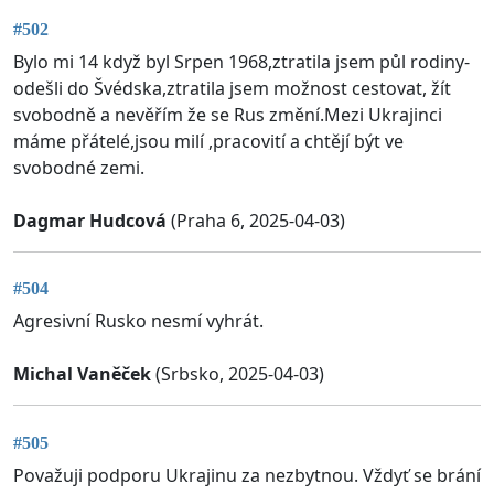
#502
Bylo mi 14 když byl Srpen 1968,ztratila jsem půl rodiny-
odešli do Švédska,ztratila jsem možnost cestovat, žít
svobodně a nevěřím že se Rus změní.Mezi Ukrajinci
máme přátelé,jsou milí ,pracovití a chtějí být ve
svobodné zemi.
Dagmar Hudcová
(Praha 6, 2025-04-03)
#504
Agresivní Rusko nesmí vyhrát.
Michal Vaněček
(Srbsko, 2025-04-03)
#505
Považuji podporu Ukrajinu za nezbytnou. Vždyť se brání