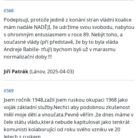
#568
Podepisují, protože jedině z konání stran vládní koalice
mám nadále NADĚJI, že udržíme svou svobodu, nabytou
s ohromným entusiasmem v roce 89. Nebýt toho, a
současné vlády (při představě, že by to byla vláda
Andreje Babiše- tfuj!) bychom byli už v marasmu
normalizační doby !!!
Jiří Patrák
(Lánov, 2025-04-03)
#569
Jsem ročník 1948,zažil jsem ruskou okupaci 1968 jako
voják základní služby.Nechci aby podobnou zkušenost
měli moje děti a vnoučata.Pevně věřím ,že dnes máme v
čele státu vládu,která nebude kapitulovat jako tenkrát
komunisti kolaborující od roku svého vzniku ve 20
letech s ruskem.