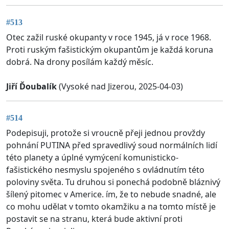
#513
Otec zažil ruské okupanty v roce 1945, já v roce 1968.
Proti ruským fašistickým okupantům je každá koruna
dobrá. Na drony posílám každý měsíc.
Jiří Ďoubalík
(Vysoké nad Jizerou, 2025-04-03)
#514
Podepisuji, protože si vroucně přeji jednou provždy
pohnání PUTINA před spravedlivý soud normálních lidí
této planety a úplné vymýcení komunisticko-
fašistického nesmyslu spojeného s ovládnutím této
poloviny světa. Tu druhou si ponechá podobně bláznivý
šílený pitomec v Americe. ím, že to nebude snadné, ale
co mohu udělat v tomto okamžiku a na tomto místě je
postavit se na stranu, která bude aktivní proti