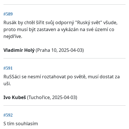
#589
Rusák by chtěl šířit svůj odporný "Ruský svět" všude,
proto musí být zastaven a vykázán na své území co
nejdříve.
Vladimír Holý
(Praha 10, 2025-04-03)
#591
RuSSáci se nesmí roztahovat po světě, musí dostat za
uši.
Ivo Kubeš
(Tuchořice, 2025-04-03)
#592
S tím souhlasím