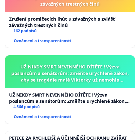
závažných trestných činů
Zrušení promlčecích lhůt u závažných a zvlášť
závažných trestných činů
162 podpisů
Oznámení o transparentnosti
UŽ NIKDY SMRT NEVINNÉHO DÍTĚTE ! Výzva
poslancům a senátorům: Změňte urychleně zákon,
aby se tragédie malé Viktorky už nemohla
opakovat!
UŽ NIKDY SMRT NEVINNÉHO DÍTĚTE ! Výzva
poslancům a senátorům: Změňte urychleně zákon,
aby se tragédie malé Viktorky už nemohla opakovat!
4 566 podpisů
Oznámení o transparentnosti
PETICE ZA RYCHLEJŠÍ A ÚČINNĚJŠÍ OCHRANU ZVÍŘAT