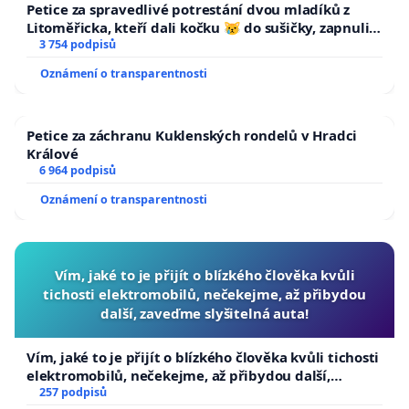
Petice za spravedlivé potrestání dvou mladíků z
Litoměřicka, kteří dali kočku 😿 do sušičky, zapnuli ji
a umírání zvířete natočili.
3 754 podpisů
Oznámení o transparentnosti
Petice za záchranu Kuklenských rondelů v Hradci
Králové
6 964 podpisů
Oznámení o transparentnosti
Vím, jaké to je přijít o blízkého člověka kvůli
tichosti elektromobilů, nečekejme, až přibydou
další, zaveďme slyšitelná auta!
Vím, jaké to je přijít o blízkého člověka kvůli tichosti
elektromobilů, nečekejme, až přibydou další,
zaveďme slyšitelná auta!
257 podpisů