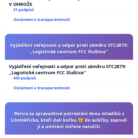
V OHROŽE
31 podpisů
Oznámení o transparentnosti
Vyjádření veřejnosti a odpor proti záměru STC2879:
„Logistické centrum FCC Sluštice“
Vyjádření veřejnosti a odpor proti záměru STC2879:
„Logistické centrum FCC Sluštice“
459 podpisů
Oznámení o transparentnosti
Petice za spravedlivé potrestání dvou mladíků z
Litoměřicka, kteří dali kočku 😿 do sušičky, zapnuli
ji a umírání zvířete natočili.