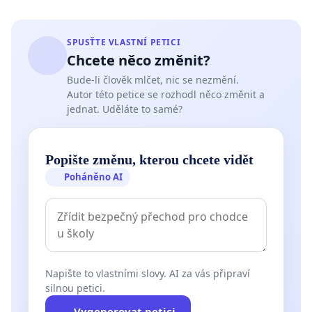
SPUSŤTE VLASTNÍ PETICI
Chcete něco změnit?
Bude-li člověk mlčet, nic se nezmění.
Autor této petice se rozhodl něco změnit a
jednat. Uděláte to samé?
Popište změnu, kterou chcete vidět
Poháněno AI
Napište to vlastními slovy. AI za vás připraví
silnou petici.
Vygenerovat petici