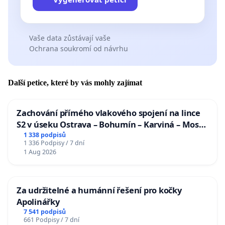
Vaše data zůstávají vaše
Ochrana soukromí od návrhu
Další petice, které by vás mohly zajímat
Zachování přímého vlakového spojení na lince
S2 v úseku Ostrava – Bohumín – Karviná – Mosty
u Jablunkova
1 338 podpisů
1 336 Podpisy / 7 dní
1 Aug 2026
Za udržitelné a humánní řešení pro kočky
Apolinářky
7 541 podpisů
661 Podpisy / 7 dní