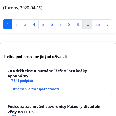
(Turnov, 2020-04-15)
1
2
3
4
5
6
7
8
9
...
25
»
Petice podporované jinými uživateli
Za udržitelné a humánní řešení pro kočky
Apolinářky
7 541 podpisů
Oznámení o transparentnosti
Petice za zachování suverenity Katedry divadelní
vědy na FF UK