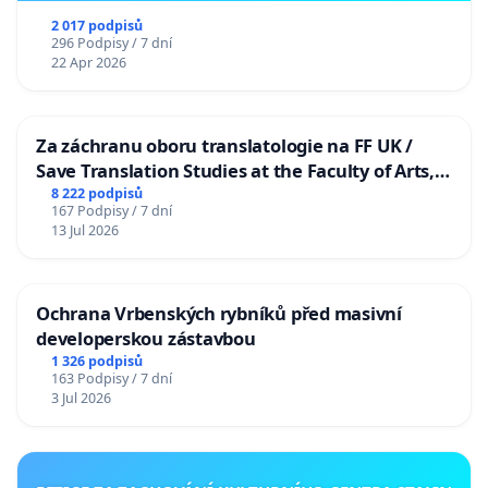
2 017 podpisů
296 Podpisy / 7 dní
22 Apr 2026
Za záchranu oboru translatologie na FF UK /
Save Translation Studies at the Faculty of Arts,
Charles University
8 222 podpisů
167 Podpisy / 7 dní
13 Jul 2026
Ochrana Vrbenských rybníků před masivní
developerskou zástavbou
1 326 podpisů
163 Podpisy / 7 dní
3 Jul 2026