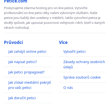
Petice.com
Poskytujeme zdarma hosting pro on-line petice. Vytvořte
profesionální on-line petici díky našim výkonným službám. Naše
petice jsou každý den uvedeny v médiích, takže vytvoření petice je
skvělý způsob, jak upoutat pozornost veřejnosti i těch, kteří o daných
věcech rozhodují.
Průvodci
Více
Jak zahájit online petici
Vytvořit petici
Jak napsat petici?
Zásady ochrany osobních
údajů
Jak petici propagovat?
Správa souborů cookie
Jak získat mediální pokrytí
pro vaši petici
O nás
Jak doručit petici