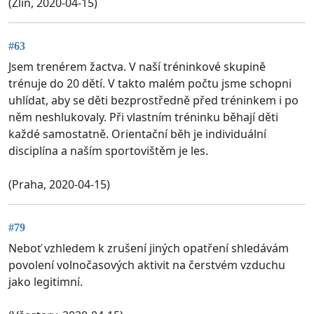
(Zlin, 2020-04-15)
#63
Jsem trenérem žactva. V naší tréninkové skupině
trénuje do 20 dětí. V takto malém počtu jsme schopni
uhlídat, aby se děti bezprostředně před tréninkem i po
něm neshlukovaly. Při vlastním tréninku běhají děti
každé samostatně. Orientační běh je individuální
disciplína a naším sportovištěm je les.
(Praha, 2020-04-15)
#79
Neboť vzhledem k zrušení jiných opatření shledávám
povolení volnočasových aktivit na čerstvém vzduchu
jako legitimní.