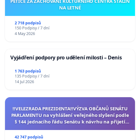
PETICE ZA ZACHOVÁNÍ KULTURNÍHO CENTRA STALIN
NA LETNÉ
2 718 podpisů
150 Podpisy / 7 dní
4 May 2026
Vyjádření podpory pro udělení milosti – Denis
1 763 podpisů
135 Podpisy / 7 dní
14 Jul 2026
‼️VELEZRADA PREZIDENTA‼️VÝZVA OBČANŮ SENÁTU
PARLAMENTU na vyhlášení veřejného slyšení podle
§ 144 jednacího řádu Senátu k návrhu na přijetí
usnesení k podání ústavní žaloby na prezidenta
republiky
42 747 podpisů