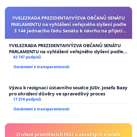
‼️VELEZRADA PREZIDENTA‼️VÝZVA OBČANŮ SENÁTU
PARLAMENTU na vyhlášení veřejného slyšení podle
§ 144 jednacího řádu Senátu k návrhu na přijetí
usnesení k podání ústavní žaloby na prezidenta
republiky
‼️VELEZRADA PREZIDENTA‼️VÝZVA OBČANŮ SENÁTU
PARLAMENTU na vyhlášení veřejného slyšení podle §
144 jednacího řádu Senátu k návrhu na přijetí
42 747 podpisů
usnesení k podání ústavní žaloby na prezidenta
Oznámení o transparentnosti
republiky
Výzva k rezignaci ústavního soudce JUDr. Josefa Baxy
pro ohrožení důvěry ve spravedlivý proces
17 274 podpisů
Oznámení o transparentnosti
Zrušení promlčecích lhůt u závažných a zvlášť