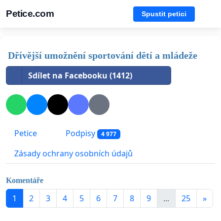
Petice.com
Spustit petici
Dřívější umožnění sportování dětí a mládeže
Sdílet na Facebooku (1412)
Petice
Podpisy
4 977
Zásady ochrany osobních údajů
Komentáře
1
2
3
4
5
6
7
8
9
...
25
»