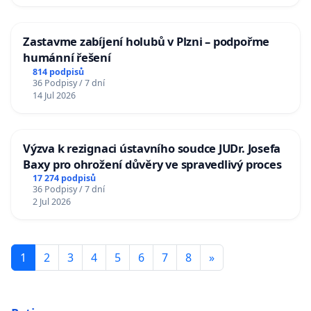
Zastavme zabíjení holubů v Plzni – podpořme
humánní řešení
814 podpisů
36 Podpisy / 7 dní
14 Jul 2026
Výzva k rezignaci ústavního soudce JUDr. Josefa
Baxy pro ohrožení důvěry ve spravedlivý proces
17 274 podpisů
36 Podpisy / 7 dní
2 Jul 2026
1
2
3
4
5
6
7
8
»