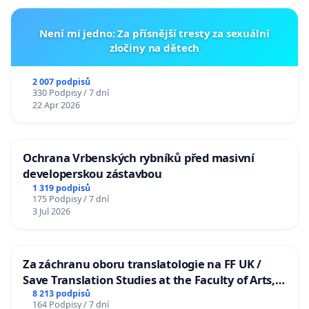
Není mi jedno: Za přísnější tresty za sexuální
zločiny na dětech
2 007 podpisů
330 Podpisy / 7 dní
22 Apr 2026
Ochrana Vrbenských rybníků před masivní
developerskou zástavbou
1 319 podpisů
175 Podpisy / 7 dní
3 Jul 2026
Za záchranu oboru translatologie na FF UK /
Save Translation Studies at the Faculty of Arts,
Charles University
8 213 podpisů
164 Podpisy / 7 dní