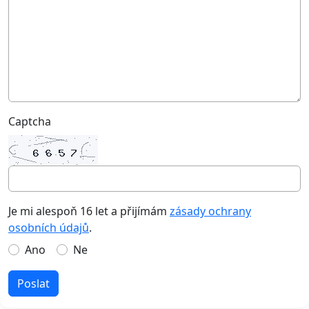
Captcha
Je mi alespoň 16 let a přijímám
zásady ochrany
osobních údajů
.
Ano
Ne
Poslat