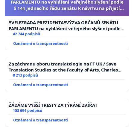
PARLAMENTU na vyhlášení veřejného slyšení podle
§ 144 jednacího řádu Senátu k návrhu na přijetí
usnesení k podání ústavní žaloby na prezidenta
republiky
‼️VELEZRADA PREZIDENTA‼️VÝZVA OBČANŮ SENÁTU
PARLAMENTU na vyhlášení veřejného slyšení podle §
144 jednacího řádu Senátu k návrhu na přijetí
42 744 podpisů
usnesení k podání ústavní žaloby na prezidenta
Oznámení o transparentnosti
republiky
Za záchranu oboru translatologie na FF UK / Save
Translation Studies at the Faculty of Arts, Charles
University
8 213 podpisů
Oznámení o transparentnosti
ŽÁDÁME VYŠŠÍ TRESTY ZA TÝRÁNÍ ZVÍŘAT
153 694 podpisů
Oznámení o transparentnosti