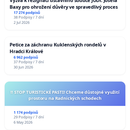
Výzva k rezignaci ústavního soudce JUDr. Josefa
Baxy pro ohrožení důvěry ve spravedlivý proces
17 274 podpisů
38 Podpisy / 7 dní
2 Jul 2026
Petice za záchranu Kuklenských rondelů v
Hradci Králové
6 962 podpisů
37 Podpisy / 7 dní
30 Jun 2026
‼️ STOP TURISTICKÉ PASTI! Chceme důstojné využití
prostoru na Radnických schodech
1 174 podpisů
29 Podpisy / 7 dní
6 May 2026