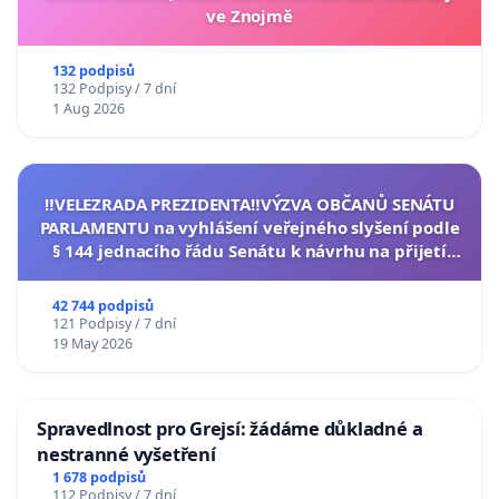
ve Znojmě
132 podpisů
132 Podpisy / 7 dní
1 Aug 2026
‼️VELEZRADA PREZIDENTA‼️VÝZVA OBČANŮ SENÁTU
PARLAMENTU na vyhlášení veřejného slyšení podle
§ 144 jednacího řádu Senátu k návrhu na přijetí
usnesení k podání ústavní žaloby na prezidenta
republiky
42 744 podpisů
121 Podpisy / 7 dní
19 May 2026
Spravedlnost pro Grejsí: žádáme důkladné a
nestranné vyšetření
1 678 podpisů
112 Podpisy / 7 dní