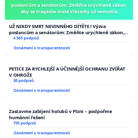
poslancům a senátorům: Změňte urychleně zákon,
aby se tragédie malé Viktorky už nemohla
opakovat!
UŽ NIKDY SMRT NEVINNÉHO DÍTĚTE ! Výzva
poslancům a senátorům: Změňte urychleně zákon,
aby se tragédie malé Viktorky už nemohla opakovat!
4 565 podpisů
Oznámení o transparentnosti
PETICE ZA RYCHLEJŠÍ A ÚČINNĚJŠÍ OCHRANU ZVÍŘAT
V OHROŽE
30 podpisů
Oznámení o transparentnosti
Zastavme zabíjení holubů v Plzni – podpořme
humánní řešení
795 podpisů
Oznámení o transparentnosti