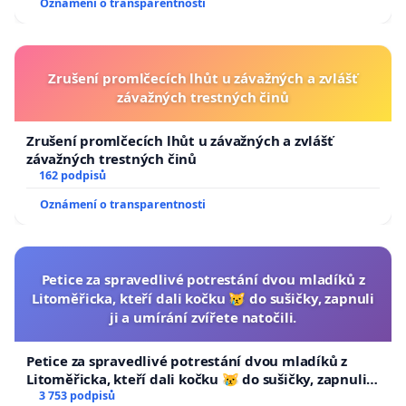
Oznámení o transparentnosti
Zrušení promlčecích lhůt u závažných a zvlášť
závažných trestných činů
Zrušení promlčecích lhůt u závažných a zvlášť
závažných trestných činů
162 podpisů
Oznámení o transparentnosti
Petice za spravedlivé potrestání dvou mladíků z
Litoměřicka, kteří dali kočku 😿 do sušičky, zapnuli
ji a umírání zvířete natočili.
Petice za spravedlivé potrestání dvou mladíků z
Litoměřicka, kteří dali kočku 😿 do sušičky, zapnuli ji
a umírání zvířete natočili.
3 753 podpisů