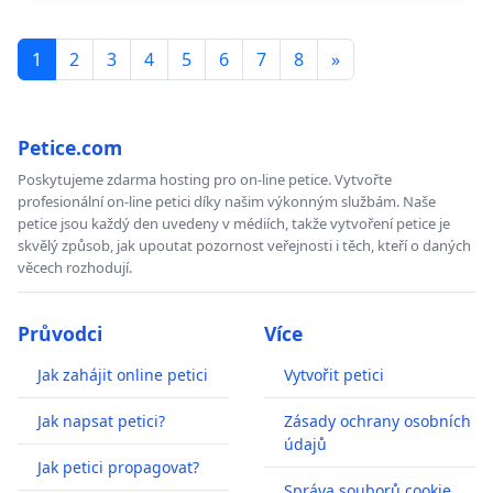
1
2
3
4
5
6
7
8
»
Petice.com
Poskytujeme zdarma hosting pro on-line petice. Vytvořte
profesionální on-line petici díky našim výkonným službám. Naše
petice jsou každý den uvedeny v médiích, takže vytvoření petice je
skvělý způsob, jak upoutat pozornost veřejnosti i těch, kteří o daných
věcech rozhodují.
Průvodci
Více
Jak zahájit online petici
Vytvořit petici
Jak napsat petici?
Zásady ochrany osobních
údajů
Jak petici propagovat?
Správa souborů cookie