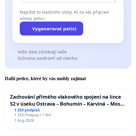
Napište to vlastními slovy. AI za vás připraví
silnou petici.
Vygenerovat petici
Vaše data zůstávají vaše
Ochrana soukromí od návrhu
Další petice, které by vás mohly zajímat
Zachování přímého vlakového spojení na lince
S2 v úseku Ostrava – Bohumín – Karviná – Mosty
u Jablunkova
1 333 podpisů
1 333 Podpisy / 7 dní
1 Aug 2026