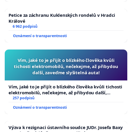
Petice za záchranu Kuklenských rondelů v Hradci
Králové
6 962 podpisů
Oznámení o transparentnosti
Vím, jaké to je přijít o blízkého člověka kvůli
tichosti elektromobilů, nečekejme, až přibydou
další, zaveďme slyšitelná auta!
Vím, jaké to je přijít o blízkého člověka kvůli tichosti
elektromobilů, nečekejme, až přibydou další,
zaveďme slyšitelná auta!
257 podpisů
Oznámení o transparentnosti
Výzva k rezignaci ústavního soudce JUDr. Josefa Baxy