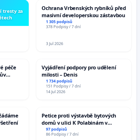
Ochrana Vrbenských rybníků před
í tresty za
masivní developerskou zástavbou
dětech
1 305 podpisů
378 Podpisy / 7 dní
3 Jul 2026
vé péče
Vyjádření podpory pro udělení
hův
milosti – Denis
1 734 podpisů
151 Podpisy / 7 dní
14 Jul 2026
: žádáme
Petice proti výstavbě bytových
šetření
domů v ulici K Polabinám v
Pardubicích
97 podpisů
86 Podpisy / 7 dní