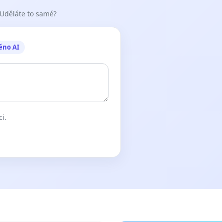
 Uděláte to samé?
ěno AI
ci.