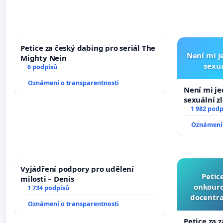
Petice za český dabing pro seriál The
Není mi je
Mighty Nein
sexuá
6 podpisů
Oznámení o transparentnosti
Není mi jed
sexuální z
1 982 podp
Oznámení 
Vyjádření podpory pro udělení
Petic
milosti – Denis
onkouro
1 734 podpisů
docentra
Oznámení o transparentnosti
Petice za 