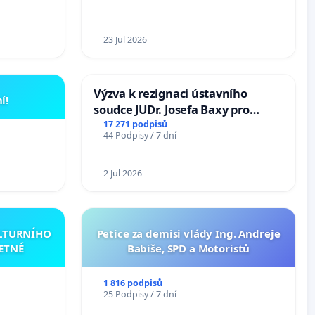
23 Jul 2026
Výzva k rezignaci ústavního
í!
soudce JUDr. Josefa Baxy pro
ohrožení důvěry ve spravedlivý
17 271 podpisů
44 Podpisy / 7 dní
proces
2 Jul 2026
ULTURNÍHO
Petice za demisi vlády Ing. Andreje
ETNÉ
Babiše, SPD a Motoristů
1 816 podpisů
25 Podpisy / 7 dní