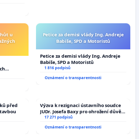
lhůt u
Petice za demisi vlády Ing. Andreje
važných
Babiše, SPD a Motoristů
Petice za demisi vlády Ing. Andreje
Babiše, SPD a Motoristů
u
1 816 podpisů
ých
Oznámení o transparentnosti
ků před
Výzva k rezignaci ústavního soudce
stavbou
JUDr. Josefa Baxy pro ohrožení důvěry
ve spravedlivý proces
17 271 podpisů
Oznámení o transparentnosti