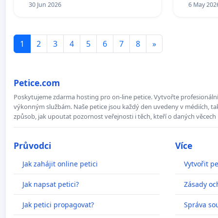
30 Jun 2026
6 May 202
1
2
3
4
5
6
7
8
»
Petice.com
Poskytujeme zdarma hosting pro on-line petice. Vytvořte profesionální 
výkonným službám. Naše petice jsou každý den uvedeny v médiích, takž
způsob, jak upoutat pozornost veřejnosti i těch, kteří o daných věcech 
Průvodci
Více
Jak zahájit online petici
Vytvořit pe
Jak napsat petici?
Zásady oc
Jak petici propagovat?
Správa so