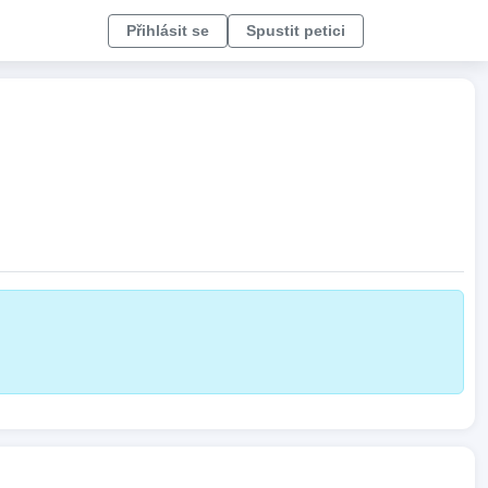
Přihlásit se
Spustit petici