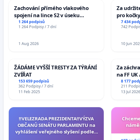
Zachování přímého vlakového
Za udržit
spojení na lince S2 v úseku
pro kočky
Ostrava – Bohumín – Karviná –
1 264 podpisů
7 434 pod
1 264 Podpisy / 7 dní
742 Podpis
Mosty u Jablunkova
1 Aug 2026
10 Jun 202
ŽÁDÁME VYŠŠÍ TRESTY ZA TÝRÁNÍ
Za záchra
ZVÍŘAT
na FF UK 
Studies at
153 659 podpisů
8 177 pod
362 Podpisy / 7 dní
211 Podpis
Charles U
11 Feb 2025
13 Jul 202
‼️VELEZRADA PREZIDENTA‼️VÝZVA
Chceme 
OBČANŮ SENÁTU PARLAMENTU na
náměs
vyhlášení veřejného slyšení podle §
144 jednacího řádu Senátu k návrhu