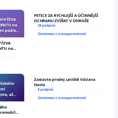
PETICE ZA RYCHLEJŠÍ A ÚČINNĚJŠÍ
A‼️VÝZVA
OCHRANU ZVÍŘAT V OHROŽE
ENTU na
29 podpisů
ní podle §
Oznámení o transparentnosti
u k návrhu
ní ústavní
VÝZVA
epubliky
NTU na
í podle §
 k návrhu
ní ústavní
bliky
Zastavte prodej Letiště Václava
blízkého
Havla
sti
8 podpisů
jme, až
Oznámení o transparentnosti
slyšitelná
kého
tromobilů,
ší,