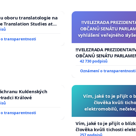
u oboru translatologie na
‼️VELEZRADA PREZIDENT
ve Translation Studies at
OBČANŮ SENÁTU PARLAM
 of Arts, Charles
isů
vyhlášení veřejného slyše
o transparentnosti
144 jednacího řádu Senát
na přijetí usnesení k podá
‼️VELEZRADA PREZIDENTA‼️
žaloby na prezidenta r
OBČANŮ SENÁTU PARLAME
vyhlášení veřejného slyšen
42 730 podpisů
144 jednacího řádu Senátu
Oznámení o transparentnosti
na přijetí usnesení k podá
žaloby na prezidenta repu
záchranu Kuklenských
Vím, jaké to je přijít o 
Hradci Králové
člověka kvůli ticho
isů
elektromobilů, nečeke
o transparentnosti
přibydou další, zaveďme 
auta!
Vím, jaké to je přijít o blíz
člověka kvůli tichosti elek
nečekejme, až přibydou dal
257 podpisů