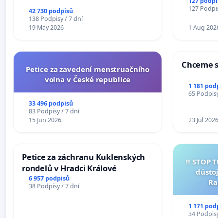
127 podpi
na přijetí usnesení k podání ústavní
127 Podpis
42 730 podpisů
žaloby na prezidenta republiky
138 Podpisy / 7 dní
19 May 2026
1 Aug 202
Chceme s
Petice za zavedení menstruačního
volna v České republice
1 181 pod
65 Podpisy
33 496 podpisů
83 Podpisy / 7 dní
15 Jun 2026
23 Jul 202
Petice za záchranu Kuklenských
‼️ STOP 
rondelů v Hradci Králové
důstoj
6 957 podpisů
Ra
38 Podpisy / 7 dní
1 171 pod
34 Podpisy