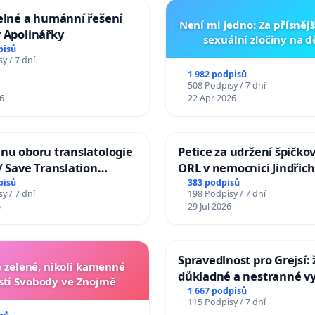
elné a humánní řešení
Není mi jedno: Za přísnějš
 Apolinářky
sexuální zločiny na 
pisů
y / 7 dní
1 982 podpisů
508 Podpisy / 7 dní
6
22 Apr 2026
nu oboru translatologie
Petice za udržení špičko
/ Save Translation
ORL v nemocnici Jindřic
 the Faculty of Arts,
Hradec
pisů
383 podpisů
y / 7 dní
198 Podpisy / 7 dní
niversity
6
29 Jul 2026
Spravedlnost pro Grejsí
zelené, nikoli kamenné
důkladné a nestranné vy
tí Svobody ve Znojmě
1 667 podpisů
115 Podpisy / 7 dní