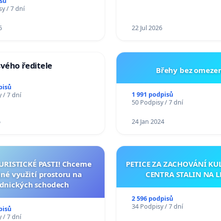
sů
y / 7 dní
6
22 Jul 2026
vého ředitele
Břehy bez omezen
pisů
1 991 podpisů
 / 7 dní
50 Podpisy / 7 dní
6
24 Jan 2024
TURISTICKÉ PASTI! Chceme
PETICE ZA ZACHOVÁNÍ K
né využití prostoru na
CENTRA STALIN NA L
dnických schodech
2 596 podpisů
34 Podpisy / 7 dní
pisů
 / 7 dní