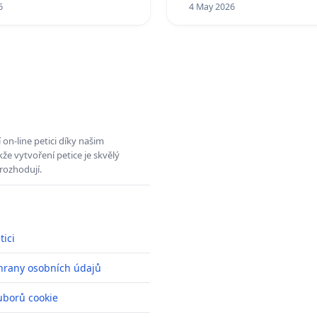
6
4 May 2026
on-line petici díky našim
e vytvoření petice je skvělý
rozhodují.
tici
hrany osobních údajů
uborů cookie