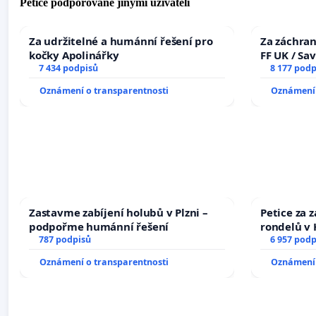
Petice podporované jinými uživateli
Za udržitelné a humánní řešení pro
Za záchran
kočky Apolinářky
FF UK / Sa
7 434 podpisů
the Faculty
8 177 podp
University
Oznámení o transparentnosti
Oznámení 
Zastavme zabíjení holubů v Plzni –
Petice za 
podpořme humánní řešení
rondelů v 
787 podpisů
6 957 podp
Oznámení o transparentnosti
Oznámení 