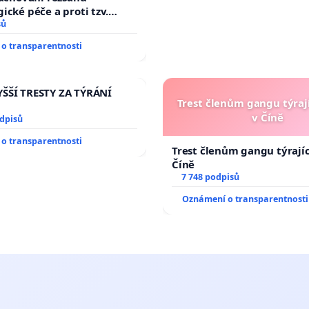
ické péče a proti tzv.
zaci operačních výkonů
sů
o transparentnosti
ŠŠÍ TRESTY ZA TÝRÁNÍ
Trest členům gangu týrají
v Číně
odpisů
o transparentnosti
Trest členům gangu týrajíc
Číně
7 748 podpisů
Oznámení o transparentnosti