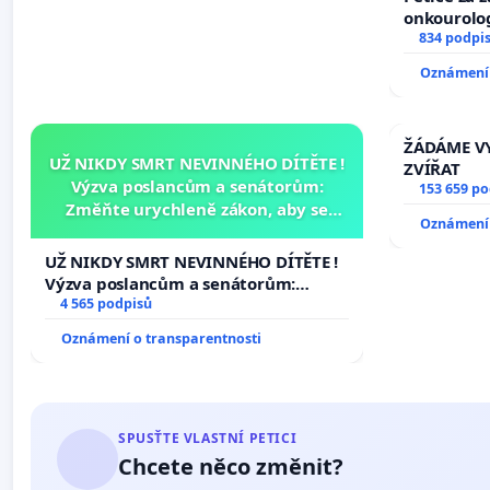
onkourolog
docentrali
834 podpi
Oznámení 
ŽÁDÁME VY
UŽ NIKDY SMRT NEVINNÉHO DÍTĚTE !
ZVÍŘAT
Výzva poslancům a senátorům:
153 659 p
Změňte urychleně zákon, aby se
Oznámení 
tragédie malé Viktorky už nemohla
opakovat!
UŽ NIKDY SMRT NEVINNÉHO DÍTĚTE !
Výzva poslancům a senátorům:
Změňte urychleně zákon, aby se
4 565 podpisů
tragédie malé Viktorky už nemohla
Oznámení o transparentnosti
opakovat!
SPUSŤTE VLASTNÍ PETICI
Chcete něco změnit?