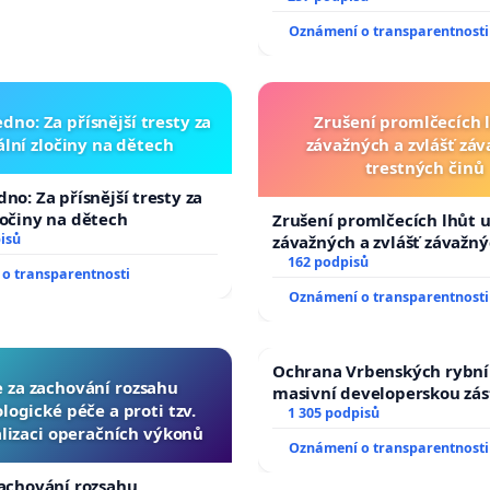
zaveďme slyšitelná auta!
Oznámení o transparentnosti
dno: Za přísnější tresty za
Zrušení promlčecích 
lní zločiny na dětech
závažných a zvlášť zá
trestných činů
no: Za přísnější tresty za
ločiny na dětech
Zrušení promlčecích lhůt 
isů
závažných a zvlášť závažn
trestných činů
162 podpisů
o transparentnosti
Oznámení o transparentnosti
Ochrana Vrbenských rybní
e za zachování rozsahu
masivní developerskou zá
logické péče a proti tzv.
1 305 podpisů
lizaci operačních výkonů
Oznámení o transparentnosti
zachování rozsahu