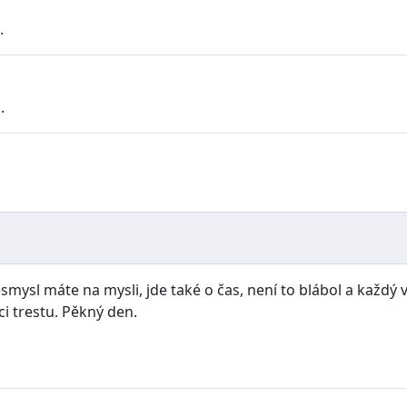
.
.
mysl máte na mysli, jde také o čas, není to blábol a každý ví
ci trestu. Pěkný den.