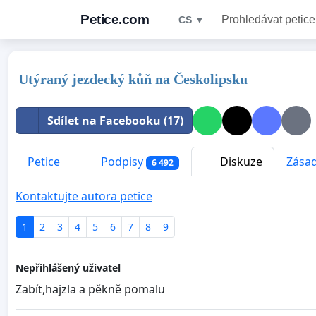
Petice.com
Prohledávat petice
CS ▼
Utýraný jezdecký kůň na Českolipsku
Sdílet na Facebooku (17)
Petice
Podpisy
Diskuze
Zásad
6 492
Kontaktujte autora petice
1
2
3
4
5
6
7
8
9
Nepřihlášený uživatel
Zabít,hajzla a pěkně pomalu