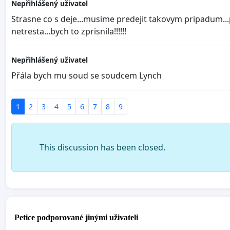
Nepřihlášený uživatel
Strasne co s deje...musime predejit takovym pripadum...
netresta...bych to zprisnila!!!!!!
Nepřihlášený uživatel
Přála bych mu soud se soudcem Lynch
1
2
3
4
5
6
7
8
9
This discussion has been closed.
Petice podporované jinými uživateli