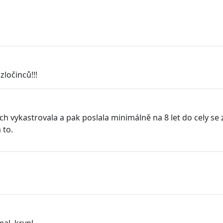
zločinců!!!
 bych vykastrovala a pak poslala minimálně na 8 let do cely 
a to.