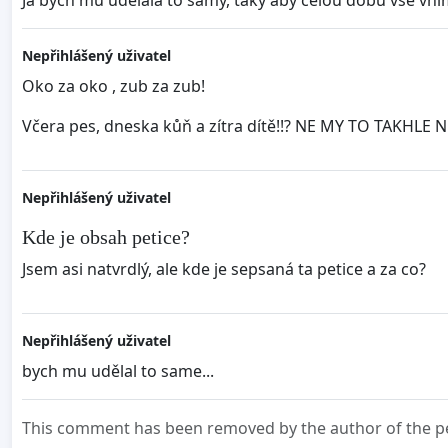
Já bych mu udělala to samý, taky aby celou dobu vše vním
Nepřihlášený uživatel
Oko za oko , zub za zub!
Včera pes, dneska kůň a zítra dítě!!? NE MY TO TAKHL
Nepřihlášený uživatel
Kde je obsah petice?
Jsem asi natvrdlý, ale kde je sepsaná ta petice a za co?
Nepřihlášený uživatel
bych mu udělal to same...
This comment has been removed by the author of the pe