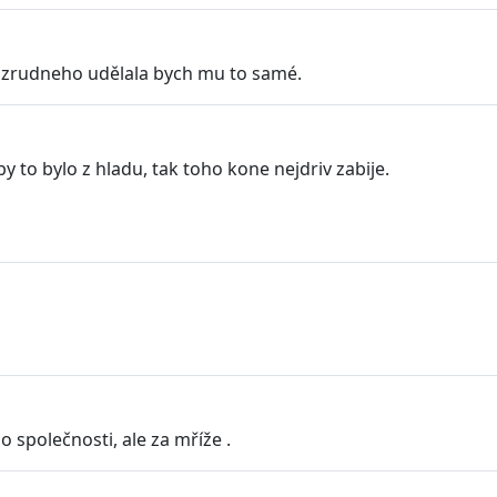
k zrudneho udělala bych mu to samé.
y to bylo z hladu, tak toho kone nejdriv zabije.
o společnosti, ale za mříže .