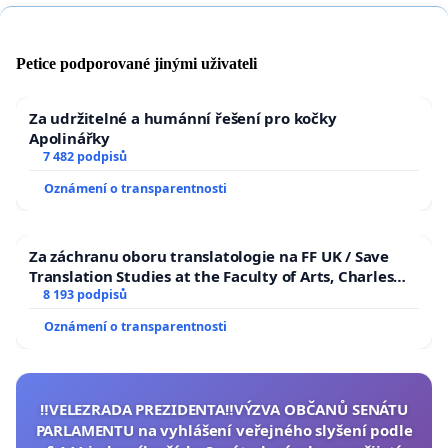
Petice podporované jinými uživateli
Za udržitelné a humánní řešení pro kočky
Apolinářky
7 482 podpisů
Oznámení o transparentnosti
Za záchranu oboru translatologie na FF UK / Save
Translation Studies at the Faculty of Arts, Charles
University
8 193 podpisů
Oznámení o transparentnosti
‼️VELEZRADA PREZIDENTA‼️VÝZVA OBČANŮ SENÁTU
PARLAMENTU na vyhlášení veřejného slyšení podle