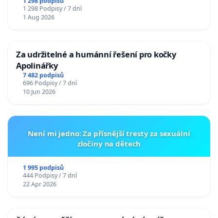
u Jablunkova
1 298 podpisů
1 298 Podpisy / 7 dní
1 Aug 2026
Za udržitelné a humánní řešení pro kočky
Apolinářky
7 482 podpisů
696 Podpisy / 7 dní
10 Jun 2026
Není mi jedno: Za přísnější tresty za sexuální
zločiny na dětech
1 995 podpisů
444 Podpisy / 7 dní
22 Apr 2026