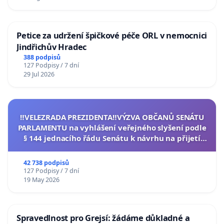
Petice za udržení špičkové péče ORL v nemocnici
Jindřichův Hradec
388 podpisů
127 Podpisy / 7 dní
29 Jul 2026
‼️VELEZRADA PREZIDENTA‼️VÝZVA OBČANŮ SENÁTU
PARLAMENTU na vyhlášení veřejného slyšení podle
§ 144 jednacího řádu Senátu k návrhu na přijetí
usnesení k podání ústavní žaloby na prezidenta
republiky
42 738 podpisů
127 Podpisy / 7 dní
19 May 2026
Spravedlnost pro Grejsí: žádáme důkladné a