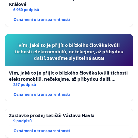
Králové
6 960 podpisů
Oznámení o transparentnosti
Vím, jaké to je přijít o blízkého člověka kvůli
tichosti elektromobilů, nečekejme, až přibydou
další, zaveďme slyšitelná auta!
Vím, jaké to je přijít o blízkého člověka kvůli tichosti
elektromobilů, nečekejme, až přibydou další,
zaveďme slyšitelná auta!
257 podpisů
Oznámení o transparentnosti
Zastavte prodej Letiště Václava Havla
9 podpisů
Oznámení o transparentnosti