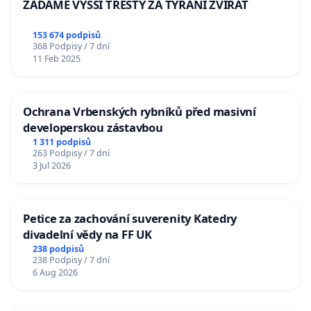
ŽÁDÁME VYŠŠÍ TRESTY ZA TÝRÁNÍ ZVÍŘAT
153 674 podpisů
368 Podpisy / 7 dní
11 Feb 2025
Ochrana Vrbenských rybníků před masivní
developerskou zástavbou
1 311 podpisů
263 Podpisy / 7 dní
3 Jul 2026
Petice za zachování suverenity Katedry
divadelní vědy na FF UK
238 podpisů
238 Podpisy / 7 dní
6 Aug 2026