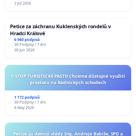
2 Jul 2026
Petice za záchranu Kuklenských rondelů v
Hradci Králové
6 960 podpisů
39 Podpisy / 7 dní
30 Jun 2026
‼️ STOP TURISTICKÉ PASTI! Chceme důstojné využití
prostoru na Radnických schodech
1 172 podpisů
30 Podpisy / 7 dní
6 May 2026
Petice za demisi vlády Ing. Andreje Babiše, SPD a