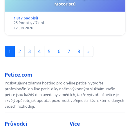
Motoristů
1 817 podpisů
25 Podpisy / 7 dní
12 Jun 2026
1
2
3
4
5
6
7
8
»
Petice.com
Poskytujeme zdarma hosting pro on-line petice. Vytvořte
profesionální on-line petici díky našim výkonným službám. Naše
petice jsou každý den uvedeny v médiích, takže vytvoření petice je
skvělý způsob, jak upoutat pozornost veřejnosti i těch, kteří o daných
věcech rozhodují.
Průvodci
Více