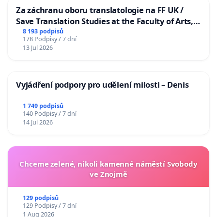
Za záchranu oboru translatologie na FF UK /
Save Translation Studies at the Faculty of Arts,
Charles University
8 193 podpisů
178 Podpisy / 7 dní
13 Jul 2026
Vyjádření podpory pro udělení milosti – Denis
1 749 podpisů
140 Podpisy / 7 dní
14 Jul 2026
Chceme zelené, nikoli kamenné náměstí Svobody
ve Znojmě
129 podpisů
129 Podpisy / 7 dní
1 Aug 2026