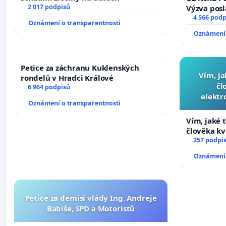
2 017 podpisů
Výzva pos
Změňte ur
4 566 podp
Oznámení o transparentnosti
tragédie 
Oznámení 
opakovat!
Petice za záchranu Kuklenských
Vím, ja
rondelů v Hradci Králové
čl
6 964 podpisů
elektr
Oznámení o transparentnosti
přibydou 
Vím, jaké t
člověka kv
nečekejme,
257 podpi
zaveďme sl
Oznámení 
Petice za demisi vlády Ing. Andreje
Babiše, SPD a Motoristů