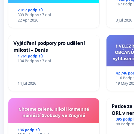
167 Podpis
2 017 podpisů
309 Podpisy / 7 dní
22 Apr 2026
3 Jul 2026
Vyjádření podpory pro udělení
‼️VELEZ
milosti – Denis
OBČANŮ
1 761 podpisů
vyhlášení
134 Podpisy / 7 dní
144 jedna
na přijet
42 746 po
žaloby 
116 Podpis
14 Jul 2026
19 May 20
Petice za
Chceme zelené, nikoli kamenné
ORL v nem
náměstí Svobody ve Znojmě
Hradec
395 podpi
88 Podpisy
136 podpisů