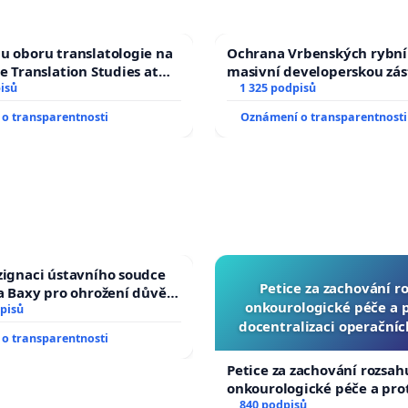
u oboru translatologie na
Ochrana Vrbenských rybní
ve Translation Studies at
masivní developerskou zá
 of Arts, Charles
isů
1 325 podpisů
o transparentnosti
Oznámení o transparentnosti
zignaci ústavního soudce
Petice za zachování r
fa Baxy pro ohrožení důvěry
onkourologické péče a pr
livý proces
pisů
docentralizaci operační
o transparentnosti
Petice za zachování rozsah
onkourologické péče a prot
docentralizaci operačních
840 podpisů