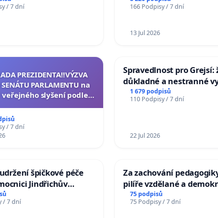
y / 7 dní
166 Podpisy / 7 dní
Charles University
13 Jul 2026
Spravedlnost pro Grejsí
RADA PREZIDENTA‼️VÝZVA
důkladné a nestranné vy
 SENÁTU PARLAMENTU na
1 679 podpisů
 veřejného slyšení podle §
110 Podpisy / 7 dní
cího řádu Senátu k návrhu
í usnesení k podání ústavní
dpisů
na prezidenta republiky
y / 7 dní
26
22 Jul 2026
 udržení špičkové péče
Za zachování pedagogiky
ocnici Jindřichův
pilíře vzdělané a demokr
společnosti
sů
75 podpisů
 / 7 dní
75 Podpisy / 7 dní