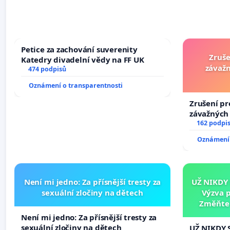
Petice za zachování suverenity
Zruše
Katedry divadelní vědy na FF UK
závažn
474 podpisů
Oznámení o transparentnosti
Zrušení pr
závažných 
trestných 
162 podpi
Oznámení 
Není mi jedno: Za přísnější tresty za
UŽ NIKDY
sexuální zločiny na dětech
Výzva 
Změňte 
tragédie 
Není mi jedno: Za přísnější tresty za
sexuální zločiny na dětech
UŽ NIKDY 