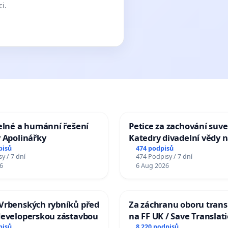
ci.
elné a humánní řešení
Petice za zachování suve
 Apolinářky
Katedry divadelní vědy n
pisů
474 podpisů
y / 7 dní
474 Podpisy / 7 dní
6
6 Aug 2026
Vrbenských rybníků před
Za záchranu oboru trans
developerskou zástavbou
na FF UK / Save Translat
Studies at the Faculty of 
pisů
8 220 podpisů