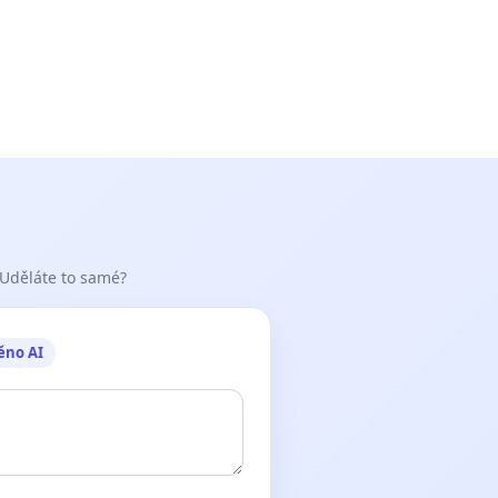
 Uděláte to samé?
ěno AI