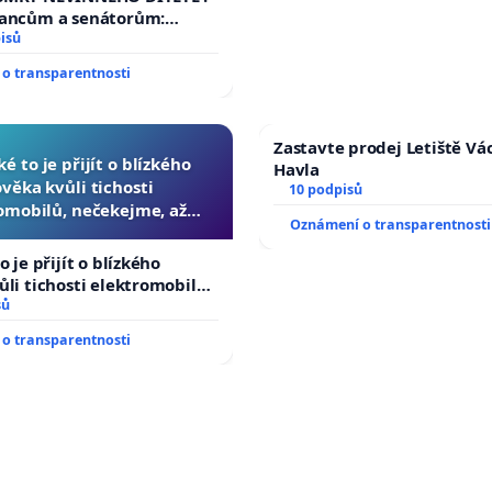
lancům a senátorům:
ychleně zákon, aby se
isů
malé Viktorky už nemohla
o transparentnosti
Zastavte prodej Letiště Vá
ké to je přijít o blízkého
Havla
ověka kvůli tichosti
10 podpisů
omobilů, nečekejme, až
Oznámení o transparentnosti
další, zaveďme slyšitelná
auta!
o je přijít o blízkého
ůli tichosti elektromobilů,
 až přibydou další,
sů
yšitelná auta!
o transparentnosti