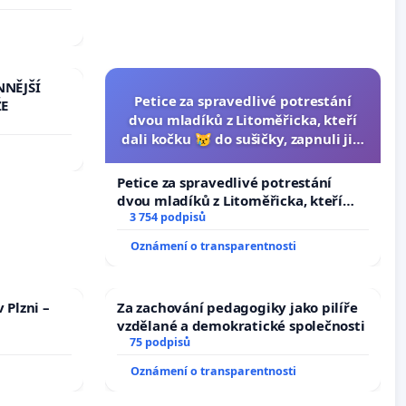
NNĚJŠÍ
Petice za spravedlivé potrestání
ŽE
dvou mladíků z Litoměřicka, kteří
dali kočku 😿 do sušičky, zapnuli ji a
umírání zvířete natočili.
Petice za spravedlivé potrestání
dvou mladíků z Litoměřicka, kteří
dali kočku 😿 do sušičky, zapnuli ji a
3 754 podpisů
umírání zvířete natočili.
Oznámení o transparentnosti
 Plzni –
Za zachování pedagogiky jako pilíře
vzdělané a demokratické společnosti
75 podpisů
Oznámení o transparentnosti