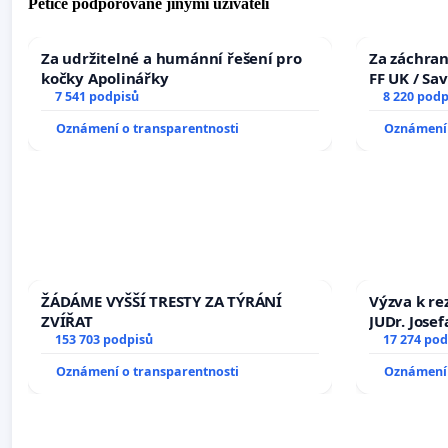
Petice podporované jinými uživateli
Za udržitelné a humánní řešení pro
Za záchran
kočky Apolinářky
FF UK / Sa
7 541 podpisů
the Faculty
8 220 podp
University
Oznámení o transparentnosti
Oznámení 
ŽÁDÁME VYŠŠÍ TRESTY ZA TÝRÁNÍ
Výzva k re
ZVÍŘAT
JUDr. Jose
153 703 podpisů
ve spraved
17 274 pod
Oznámení o transparentnosti
Oznámení 