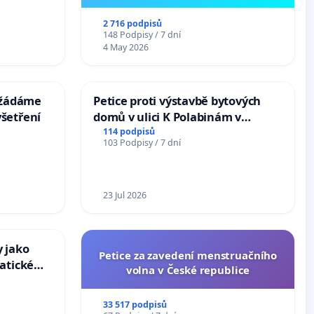
2 716 podpisů
148 Podpisy / 7 dní
4 May 2026
: žádáme
Petice proti výstavbě bytových
šetření
domů v ulici K Polabinám v
Pardubicích
114 podpisů
103 Podpisy / 7 dní
23 Jul 2026
 jako
Petice za zavedení menstruačního
atické
volna v České republice
33 517 podpisů