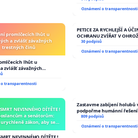
Oznámení o transparentnosti
PETICE ZA RYCHLEJŠÍ A ÚČI
ní promlčecích lhůt u
OCHRANU ZVÍŘAT V OHRO
ých a zvlášť závažných
30 podpisů
trestných činů
Oznámení o transparentnosti
omlčecích lhůt u
a zvlášť závažných
činů
sů
o transparentnosti
Zastavme zabíjení holubů v
 SMRT NEVINNÉHO DÍTĚTE !
podpořme humánní řešení
poslancům a senátorům:
809 podpisů
urychleně zákon, aby se
Oznámení o transparentnosti
malé Viktorky už nemohla
opakovat!
SMRT NEVINNÉHO DÍTĚTE !