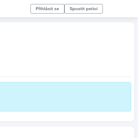
Přihlásit se
Spustit petici