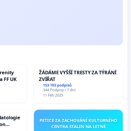
renity
ŽÁDÁME VYŠŠÍ TRESTY ZA TÝRÁNÍ
a FF UK
ZVÍŘAT
153 703 podpisů
344 Podpisy / 7 dní
11 Feb 2025
latologie
PETICE ZA ZACHOVÁNÍ KULTURNÍHO
ion
CENTRA STALIN NA LETNÉ
Arts,