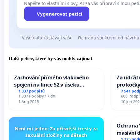
Napište to vlastními slovy. AI za vás připraví silnou peti
Vygenerovat petici
Vaše data zůstávají vaše
Ochrana soukromí od návrhu
Další petice, které by vás mohly zajímat
Zachování přímého vlakového
Za udržit
spojení na lince S2 v úseku
pro kočky
Ostrava – Bohumín – Karviná –
1 337 podpisů
7 541 pod
1 337 Podpisy / 7 dní
668 Podpis
Mosty u Jablunkova
1 Aug 2026
10 Jun 202
Ochrana 
Není mi jedno: Za přísnější tresty za
masivní 
sexuální zločiny na dětech
1 325 pod