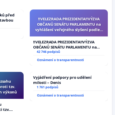
ků před
‼️VELEZRADA PREZIDENTA‼️VÝZVA
stavbou
OBČANŮ SENÁTU PARLAMENTU na
vyhlášení veřejného slyšení podle §
144 jednacího řádu Senátu k návrhu
na přijetí usnesení k podání ústavní
‼️VELEZRADA PREZIDENTA‼️VÝZVA
žaloby na prezidenta republiky
OBČANŮ SENÁTU PARLAMENTU na
vyhlášení veřejného slyšení podle §
42 746 podpisů
144 jednacího řádu Senátu k návrhu
Oznámení o transparentnosti
na přijetí usnesení k podání ústavní
žaloby na prezidenta republiky
Vyjádření podpory pro udělení
ozsahu
milosti – Denis
oti tzv.
1 761 podpisů
ch výkonů
Oznámení o transparentnosti
u
i tzv.
 výkonů