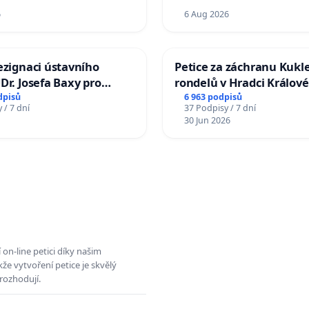
6
6 Aug 2026
ezignaci ústavního
Petice za záchranu Kukl
Dr. Josefa Baxy pro
rondelů v Hradci Králové
důvěry ve spravedlivý
dpisů
6 963 podpisů
 / 7 dní
37 Podpisy / 7 dní
30 Jun 2026
on-line petici díky našim
e vytvoření petice je skvělý
rozhodují.