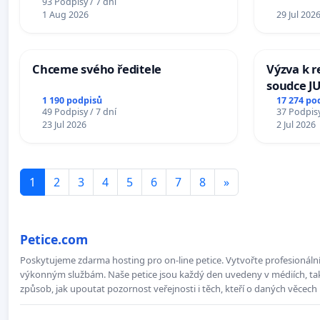
93 Podpisy / 7 dní
1 Aug 2026
29 Jul 202
Chceme svého ředitele
Výzva k r
soudce JU
ohrožení 
1 190 podpisů
17 274 po
49 Podpisy / 7 dní
37 Podpisy
proces
23 Jul 2026
2 Jul 2026
1
2
3
4
5
6
7
8
»
Petice.com
Poskytujeme zdarma hosting pro on-line petice. Vytvořte profesionální 
výkonným službám. Naše petice jsou každý den uvedeny v médiích, takž
způsob, jak upoutat pozornost veřejnosti i těch, kteří o daných věcech 