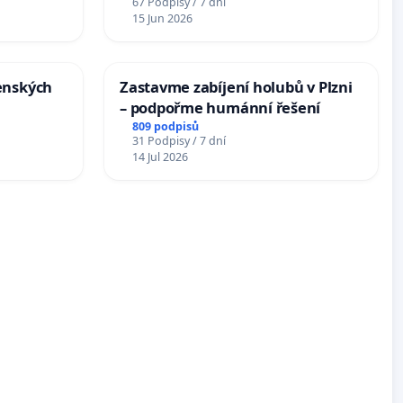
67 Podpisy / 7 dní
15 Jun 2026
enských
Zastavme zabíjení holubů v Plzni
– podpořme humánní řešení
809 podpisů
31 Podpisy / 7 dní
14 Jul 2026