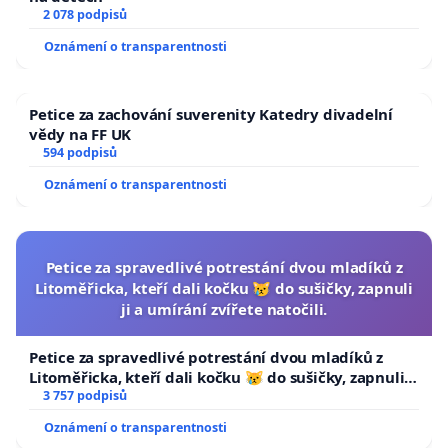
2 078 podpisů
Oznámení o transparentnosti
Petice za zachování suverenity Katedry divadelní
vědy na FF UK
594 podpisů
Oznámení o transparentnosti
Petice za spravedlivé potrestání dvou mladíků z
Litoměřicka, kteří dali kočku 😿 do sušičky, zapnuli
ji a umírání zvířete natočili.
Petice za spravedlivé potrestání dvou mladíků z
Litoměřicka, kteří dali kočku 😿 do sušičky, zapnuli ji
a umírání zvířete natočili.
3 757 podpisů
Oznámení o transparentnosti