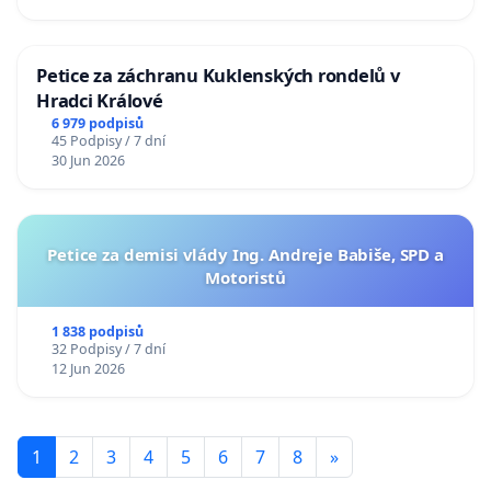
Petice za záchranu Kuklenských rondelů v
Hradci Králové
6 979 podpisů
45 Podpisy / 7 dní
30 Jun 2026
Petice za demisi vlády Ing. Andreje Babiše, SPD a
Motoristů
1 838 podpisů
32 Podpisy / 7 dní
12 Jun 2026
1
2
3
4
5
6
7
8
»