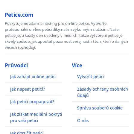
Petice.com
Poskytujeme zdarma hosting pro on-line petice. Vytvořte
profesionální on-line petici díky našim výkonným službám. Naše
petice jsou každý den uvedeny v médiích, takže vytvoření petice je
skvělý způsob, jak upoutat pozornost veřejnosti i těch, kteří o daných
věcech rozhodují.
Průvodci
Více
Jak zahájit online petici
Vytvořit petici
Jak napsat petici?
Zásady ochrany osobních
údajů
Jak petici propagovat?
Správa souborů cookie
Jak získat mediální pokrytí
pro vaši petici
O nás
Jak doručit petici