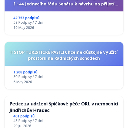
§ 144 jednacího řádu Senátu k návrhu na přijetí
usnesení k podání ústavní žaloby na prezidenta
republiky
42 753 podpisů
58 Podpisy / 7 dní
19 May 2026
‼️ STOP TURISTICKÉ PASTI! Chceme důstojné využití
prostoru na Radnických schodech
1 208 podpisů
50 Podpisy / 7 dní
6 May 2026
Petice za udržení špičkové péče ORL v nemocnici
Jindřichův Hradec
401 podpisů
45 Podpisy / 7 dní
29 Jul 2026