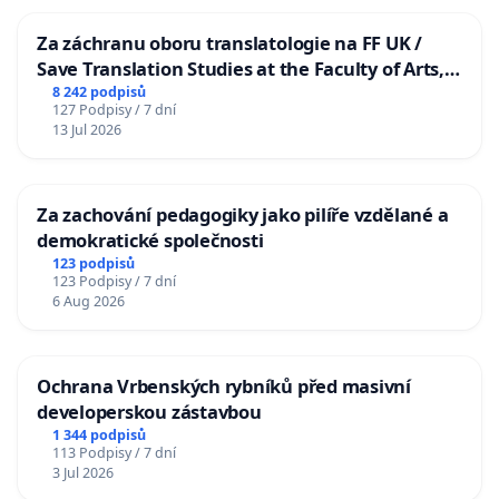
Za záchranu oboru translatologie na FF UK /
Save Translation Studies at the Faculty of Arts,
Charles University
8 242 podpisů
127 Podpisy / 7 dní
13 Jul 2026
Za zachování pedagogiky jako pilíře vzdělané a
demokratické společnosti
123 podpisů
123 Podpisy / 7 dní
6 Aug 2026
Ochrana Vrbenských rybníků před masivní
developerskou zástavbou
1 344 podpisů
113 Podpisy / 7 dní
3 Jul 2026