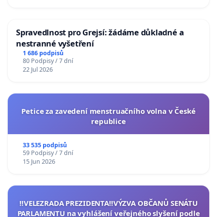
Spravedlnost pro Grejsí: žádáme důkladné a
nestranné vyšetření
1 686 podpisů
80 Podpisy / 7 dní
22 Jul 2026
Petice za zavedení menstruačního volna v České
republice
33 535 podpisů
59 Podpisy / 7 dní
15 Jun 2026
‼️VELEZRADA PREZIDENTA‼️VÝZVA OBČANŮ SENÁTU
PARLAMENTU na vyhlášení veřejného slyšení podle