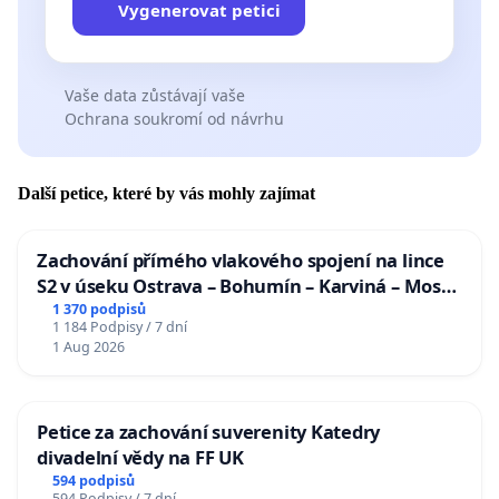
Vygenerovat petici
Vaše data zůstávají vaše
Ochrana soukromí od návrhu
Další petice, které by vás mohly zajímat
Zachování přímého vlakového spojení na lince
S2 v úseku Ostrava – Bohumín – Karviná – Mosty
u Jablunkova
1 370 podpisů
1 184 Podpisy / 7 dní
1 Aug 2026
Petice za zachování suverenity Katedry
divadelní vědy na FF UK
594 podpisů
594 Podpisy / 7 dní