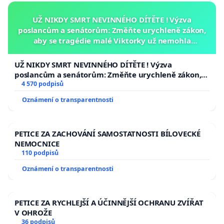
UŽ NIKDY SMRT NEVINNÉHO DÍTĚTE ! Výzva
poslancům a senátorům: Změňte urychleně zákon,
aby se tragédie malé Viktorky už nemohla
opakovat!
UŽ NIKDY SMRT NEVINNÉHO DÍTĚTE ! Výzva
poslancům a senátorům: Změňte urychleně zákon,
aby se tragédie malé Viktorky už nemohla opakovat!
4 570 podpisů
Oznámení o transparentnosti
PETICE ZA ZACHOVÁNÍ SAMOSTATNOSTI BÍLOVECKÉ
NEMOCNICE
110 podpisů
Oznámení o transparentnosti
PETICE ZA RYCHLEJŠÍ A ÚČINNĚJŠÍ OCHRANU ZVÍŘAT
V OHROŽE
36 podpisů