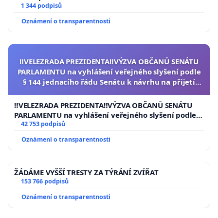
1 344 podpisů
Oznámení o transparentnosti
‼️VELEZRADA PREZIDENTA‼️VÝZVA OBČANŮ SENÁTU
PARLAMENTU na vyhlášení veřejného slyšení podle
§ 144 jednacího řádu Senátu k návrhu na přijetí
usnesení k podání ústavní žaloby na prezidenta
republiky
‼️VELEZRADA PREZIDENTA‼️VÝZVA OBČANŮ SENÁTU
PARLAMENTU na vyhlášení veřejného slyšení podle §
144 jednacího řádu Senátu k návrhu na přijetí
42 753 podpisů
usnesení k podání ústavní žaloby na prezidenta
Oznámení o transparentnosti
republiky
ŽÁDÁME VYŠŠÍ TRESTY ZA TÝRÁNÍ ZVÍŘAT
153 766 podpisů
Oznámení o transparentnosti