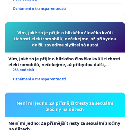
Oznámení o transparentnosti
Vím, jaké to je přijít o blízkého člověka kvůli
tichosti elektromobilů, nečekejme, až přibydou
další, zaveďme slyšitelná auta!
Vím, jaké to je přijít o blízkého člověka kvůli tichosti
elektromobilů, nečekejme, až přibydou další,
zaveďme slyšitelná auta!
258 podpisů
Oznámení o transparentnosti
Není mi jedno: Za přísnější tresty za sexuální
zločiny na dětech
Není mi jedno: Za přísnější tresty za sexuální zločiny
na dětech