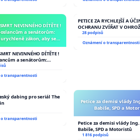
PETICE ZA RYCHLEJŠÍ A ÚČI
 SMRT NEVINNÉHO DÍTĚTE !
OCHRANU ZVÍŘAT V OHRO
poslancům a senátorům:
28 podpisů
urychleně zákon, aby se
Oznámení o transparentnosti
malé Viktorky už nemohla
opakovat!
SMRT NEVINNÉHO DÍTĚTE !
lancům a senátorům:
ychleně zákon, aby se
isů
malé Viktorky už nemohla
o transparentnosti
český dabing pro seriál The
Petice za demisi vlády In
in
Babiše, SPD a Motor
o transparentnosti
Petice za demisi vlády Ing
Babiše, SPD a Motoristů
1 816 podpisů