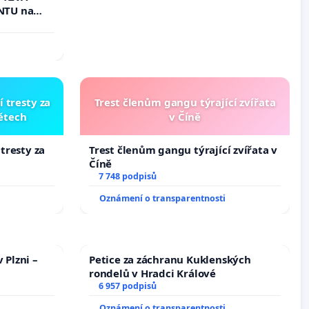
epubliky
NTU na
í podle §
 k návrhu
ní ústavní
bliky
í tresty za
Trest členům gangu týrající zvířata
dětech
v Číně
 tresty za
Trest členům gangu týrající zvířata v
Číně
7 748 podpisů
Oznámení o transparentnosti
 Plzni –
Petice za záchranu Kuklenských
rondelů v Hradci Králové
6 957 podpisů
Oznámení o transparentnosti