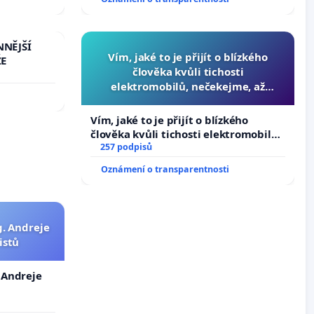
NNĚJŠÍ
Vím, jaké to je přijít o blízkého
ŽE
člověka kvůli tichosti
elektromobilů, nečekejme, až
přibydou další, zaveďme slyšitelná
auta!
Vím, jaké to je přijít o blízkého
člověka kvůli tichosti elektromobilů,
nečekejme, až přibydou další,
257 podpisů
zaveďme slyšitelná auta!
Oznámení o transparentnosti
g. Andreje
istů
. Andreje