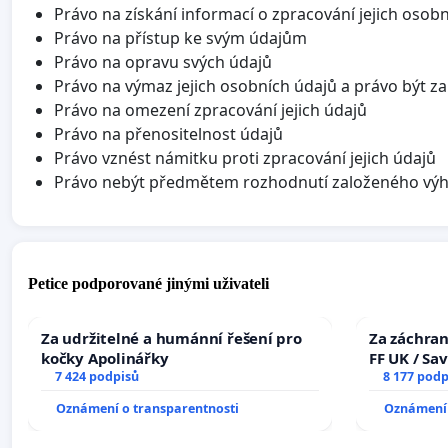
Právo na získání informací o zpracování jejich osob
Právo na přístup ke svým údajům
Právo na opravu svých údajů
Právo na výmaz jejich osobních údajů a právo být 
Právo na omezení zpracování jejich údajů
Právo na přenositelnost údajů
Právo vznést námitku proti zpracování jejich údajů
Právo nebýt předmětem rozhodnutí založeného vý
Petice podporované jinými uživateli
Za udržitelné a humánní řešení pro
Za záchran
kočky Apolinářky
FF UK / Sa
7 424 podpisů
the Faculty
8 177 podp
University
Oznámení o transparentnosti
Oznámení 