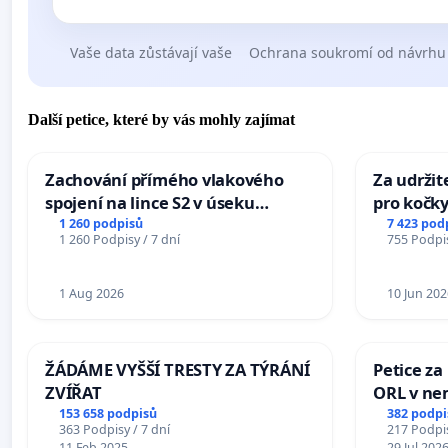
Vaše data zůstávají vaše
Ochrana soukromí od návrhu
Další petice, které by vás mohly zajímat
Zachování přímého vlakového
Za udržit
spojení na lince S2 v úseku
pro kočky
Ostrava – Bohumín – Karviná –
1 260 podpisů
7 423 pod
1 260 Podpisy / 7 dní
755 Podpis
Mosty u Jablunkova
1 Aug 2026
10 Jun 202
ŽÁDÁME VYŠŠÍ TRESTY ZA TÝRÁNÍ
Petice za
ZVÍŘAT
ORL v nem
Hradec
153 658 podpisů
382 podpi
363 Podpisy / 7 dní
217 Podpis
11 Feb 2025
29 Jul 202