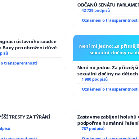
žaloby na prezidenta r
OBČANŮ SENÁTU PARLAME
vyhlášení veřejného slyšen
42 729 podpisů
144 jednacího řádu Senátu
Oznámení o transparentnosti
na přijetí usnesení k podá
žaloby na prezidenta repu
zignaci ústavního soudce
Není mi jedno: Za přísnějš
fa Baxy pro ohrožení důvěry
sexuální zločiny na 
livý proces
pisů
o transparentnosti
Není mi jedno: Za přísnější
sexuální zločiny na dětech
1 980 podpisů
Oznámení o transparentnosti
ŠŠÍ TRESTY ZA TÝRÁNÍ
Zastavme zabíjení holubů v
podpořme humánní řešení
odpisů
787 podpisů
o transparentnosti
Oznámení o transparentnosti