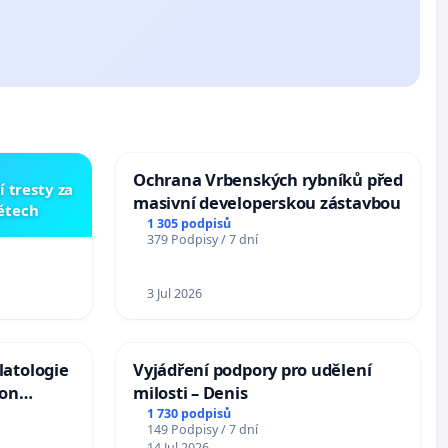
Ochrana Vrbenských rybníků před
í tresty za
masivní developerskou zástavbou
dětech
1 305 podpisů
379 Podpisy / 7 dní
3 Jul 2026
latologie
Vyjádření podpory pro udělení
ion
milosti – Denis
Arts,
1 730 podpisů
149 Podpisy / 7 dní
14 Jul 2026