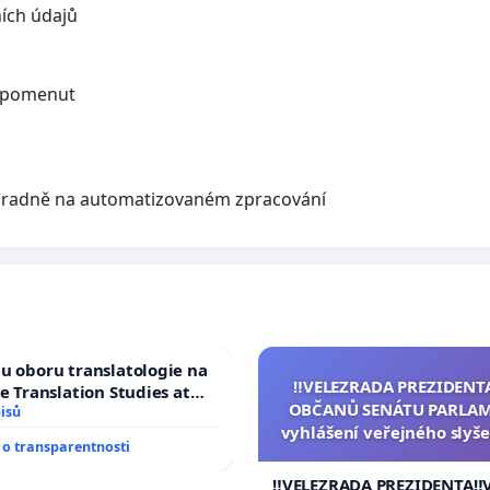
ních údajů
zapomenut
hradně na automatizovaném zpracování
u oboru translatologie na
‼️VELEZRADA PREZIDENT
ve Translation Studies at
OBČANŮ SENÁTU PARLAM
 of Arts, Charles
isů
vyhlášení veřejného slyše
o transparentnosti
144 jednacího řádu Senát
na přijetí usnesení k podá
‼️VELEZRADA PREZIDENTA‼️