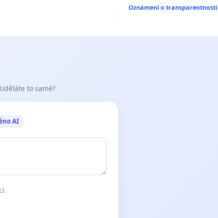
Oznámení o transparentnosti
 Uděláte to samé?
ěno AI
ci.