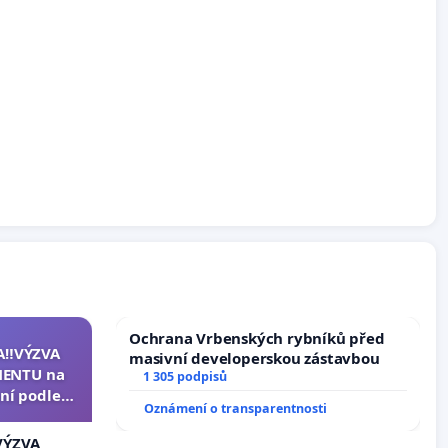
Ochrana Vrbenských rybníků před
A‼️VÝZVA
masivní developerskou zástavbou
ENTU na
1 305 podpisů
ní podle §
Oznámení o transparentnosti
u k návrhu
ní ústavní
VÝZVA