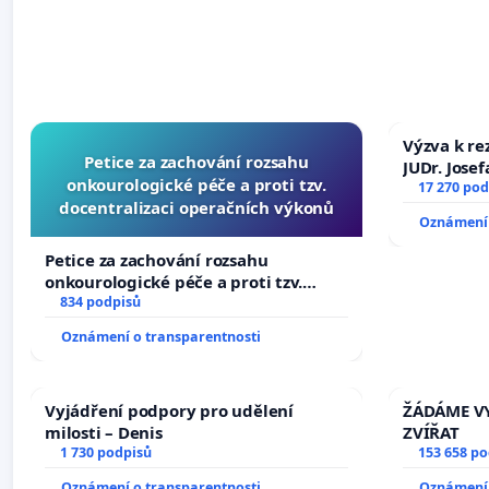
Výzva k re
Petice za zachování rozsahu
JUDr. Jose
onkourologické péče a proti tzv.
ve spraved
17 270 pod
docentralizaci operačních výkonů
Oznámení 
Petice za zachování rozsahu
onkourologické péče a proti tzv.
docentralizaci operačních výkonů
834 podpisů
Oznámení o transparentnosti
Vyjádření podpory pro udělení
ŽÁDÁME VY
milosti – Denis
ZVÍŘAT
1 730 podpisů
153 658 p
Oznámení o transparentnosti
Oznámení 