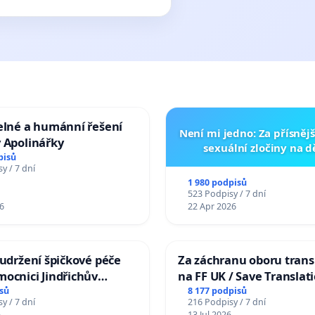
elné a humánní řešení
Není mi jedno: Za přísnějš
 Apolinářky
sexuální zločiny na 
pisů
y / 7 dní
1 980 podpisů
523 Podpisy / 7 dní
6
22 Apr 2026
 udržení špičkové péče
Za záchranu oboru trans
ocnici Jindřichův
na FF UK / Save Translat
Studies at the Faculty of 
sů
8 177 podpisů
y / 7 dní
216 Podpisy / 7 dní
Charles University
6
13 Jul 2026