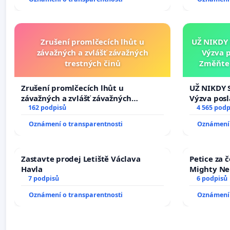
Zrušení promlčecích lhůt u
UŽ NIKDY
závažných a zvlášť závažných
Výzva 
trestných činů
Změňte 
tragédie 
Zrušení promlčecích lhůt u
UŽ NIKDY 
závažných a zvlášť závažných
Výzva pos
trestných činů
162 podpisů
Změňte ur
4 565 podp
tragédie 
Oznámení o transparentnosti
Oznámení 
opakovat!
Zastavte prodej Letiště Václava
Petice za 
Havla
Mighty Ne
7 podpisů
6 podpisů
Oznámení o transparentnosti
Oznámení 