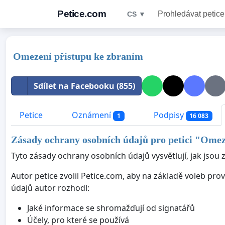
Petice.com
Prohledávat petice
CS ▼
Omezení přístupu ke zbraním
Sdílet na Facebooku (855)
Petice
Oznámení
Podpisy
1
16 083
Zásady ochrany osobních údajů pro petici "
Omeze
Tyto zásady ochrany osobních údajů vysvětlují, jak jsou 
Autor petice zvolil Petice.com, aby na základě voleb pr
údajů autor rozhodl:
Jaké informace se shromažďují od signatářů
Účely, pro které se používá