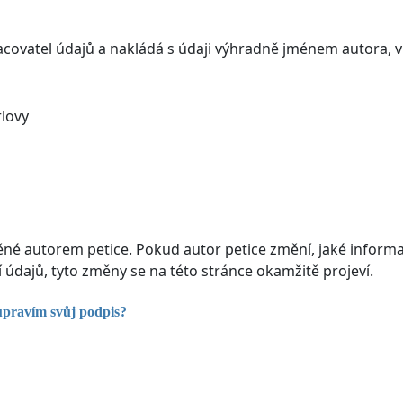
acovatel údajů a nakládá s údaji výhradně jménem autora, 
rlovy
ěné autorem petice. Pokud autor petice změní, jaké inform
údajů, tyto změny se na této stránce okamžitě projeví.
upravím svůj podpis?