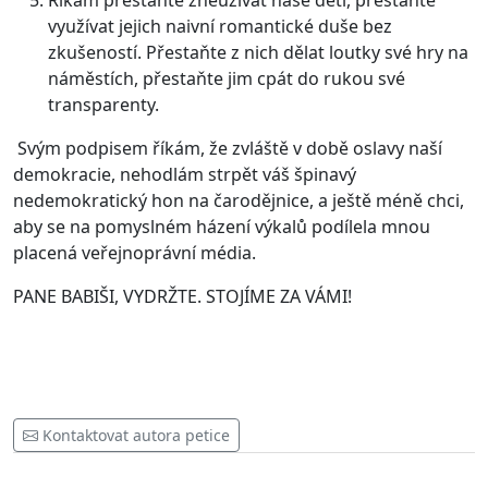
Říkám přestaňte zneužívat naše děti, přestaňte
využívat jejich naivní romantické duše bez
zkušeností. Přestaňte z nich dělat loutky své hry na
náměstích, přestaňte jim cpát do rukou své
transparenty.
Svým podpisem říkám, že zvláště v době oslavy naší
demokracie, nehodlám strpět váš špinavý
nedemokratický hon na čarodějnice, a ještě méně chci,
aby se na pomyslném házení výkalů podílela mnou
placená veřejnoprávní média.
PANE BABIŠI, VYDRŽTE. STOJÍME ZA VÁMI!
Kontaktovat autora petice