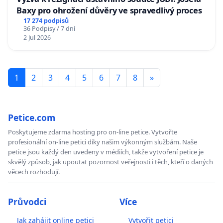
Baxy pro ohrožení důvěry ve spravedlivý proces
17 274 podpisů
36 Podpisy / 7 dní
2 Jul 2026
1
2
3
4
5
6
7
8
»
Petice.com
Poskytujeme zdarma hosting pro on-line petice. Vytvořte
profesionální on-line petici díky našim výkonným službám. Naše
petice jsou každý den uvedeny v médiích, takže vytvoření petice je
skvělý způsob, jak upoutat pozornost veřejnosti i těch, kteří o daných
věcech rozhodují.
Průvodci
Více
Jak zahájit online petici
Vytvořit petici