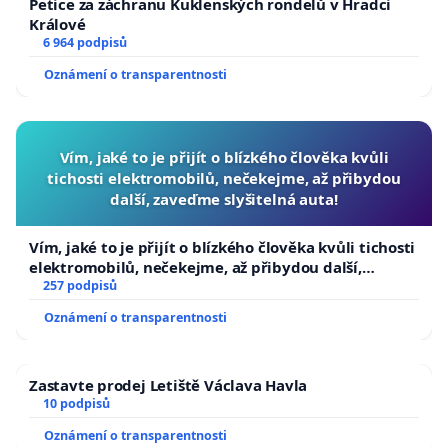
Petice za záchranu Kuklenských rondelů v Hradci
Králové
6 964 podpisů
Oznámení o transparentnosti
Vím, jaké to je přijít o blízkého člověka kvůli
tichosti elektromobilů, nečekejme, až přibydou
další, zaveďme slyšitelná auta!
Vím, jaké to je přijít o blízkého člověka kvůli tichosti
elektromobilů, nečekejme, až přibydou další,
zaveďme slyšitelná auta!
257 podpisů
Oznámení o transparentnosti
Zastavte prodej Letiště Václava Havla
10 podpisů
Oznámení o transparentnosti