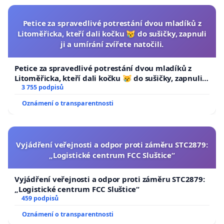
Petice za spravedlivé potrestání dvou mladíků z
Litoměřicka, kteří dali kočku 😿 do sušičky, zapnuli
ji a umírání zvířete natočili.
Petice za spravedlivé potrestání dvou mladíků z
Litoměřicka, kteří dali kočku 😿 do sušičky, zapnuli ji
a umírání zvířete natočili.
3 755 podpisů
Oznámení o transparentnosti
Vyjádření veřejnosti a odpor proti záměru STC2879:
„Logistické centrum FCC Sluštice“
Vyjádření veřejnosti a odpor proti záměru STC2879:
„Logistické centrum FCC Sluštice“
459 podpisů
Oznámení o transparentnosti