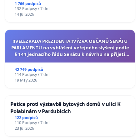
1 766 podpisů
132 Podpisy / 7 dní
14 Jul 2026
‼️VELEZRADA PREZIDENTA‼️VÝZVA OBČANŮ SENÁTU
PARLAMENTU na vyhlášení veřejného slyšení podle
§ 144 jednacího řádu Senátu k návrhu na přijetí
usnesení k podání ústavní žaloby na prezidenta
republiky
42 749 podpisů
114 Podpisy / 7 dní
19 May 2026
Petice proti výstavbě bytových domů v ulici K
Polabinám v Pardubicích
122 podpisů
110 Podpisy / 7 dní
23 Jul 2026