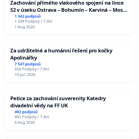
Zachování přímého vlakového spojení na lince
S2 v úseku Ostrava – Bohumín – Karviná – Mosty
u Jablunkova
1 342 podpisů
1 339 Podpisy / 7 dní
1 Aug 2026
Za udržitelné a humánní řešení pro kočky
Apolinářky
7 547 podpisů
656 Podpisy / 7 dní
10 Jun 2026
Petice za zachování suverenity Katedry
divadelní vědy na FF UK
492 podpisů
492 Podpisy / 7 dní
6 Aug 2026