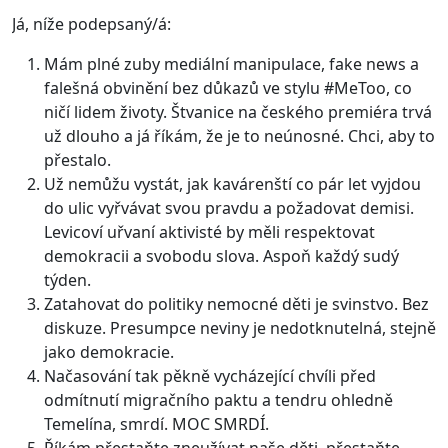
Já, níže podepsaný/á:
Mám plné zuby mediální manipulace, fake news a
falešná obvinění bez důkazů ve stylu #MeToo, co
ničí lidem životy. Štvanice na českého premiéra trvá
už dlouho a já říkám, že je to neúnosné. Chci, aby to
přestalo.
Už nemůžu vystát, jak kavárenští co pár let vyjdou
do ulic vyřvávat svou pravdu a požadovat demisi.
Levicoví uřvaní aktivisté by měli respektovat
demokracii a svobodu slova. Aspoň každý sudý
týden.
Zatahovat do politiky nemocné děti je svinstvo. Bez
diskuze. Presumpce neviny je nedotknutelná, stejně
jako demokracie.
Načasování tak pěkně vycházející chvíli před
odmítnutí migračního paktu a tendru ohledně
Temelína, smrdí. MOC SMRDÍ.