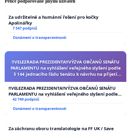
Petice podporované jinými uživateli
Za udržitelné a humánní řešení pro kočky
Apolinářky
7 547 podpisů
Oznámení o transparentnosti
‼️VELEZRADA PREZIDENTA‼️VÝZVA OBČANŮ SENÁTU
PARLAMENTU na vyhlášení veřejného slyšení podle
§ 144 jednacího řádu Senátu k návrhu na přijetí
usnesení k podání ústavní žaloby na prezidenta
republiky
‼️VELEZRADA PREZIDENTA‼️VÝZVA OBČANŮ SENÁTU
PARLAMENTU na vyhlášení veřejného slyšení podle §
144 jednacího řádu Senátu k návrhu na přijetí
42 749 podpisů
usnesení k podání ústavní žaloby na prezidenta
Oznámení o transparentnosti
republiky
Za záchranu oboru translatologie na FF UK / Save