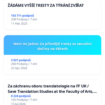
ŽÁDÁME VYŠŠÍ TRESTY ZA TÝRÁNÍ ZVÍŘAT
153 711 podpisů
338 Podpisy / 7 dní
11 Feb 2025
Není mi jedno: Za přísnější tresty za sexuální
zločiny na dětech
2 021 podpisů
290 Podpisy / 7 dní
22 Apr 2026
Za záchranu oboru translatologie na FF UK /
Save Translation Studies at the Faculty of Arts,
Charles University
8 224 podpisů
165 Podpisy / 7 dní
13 Jul 2026