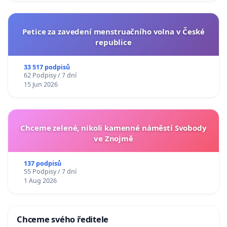
Petice za zavedení menstruačního volna v České
republice
33 517 podpisů
62 Podpisy / 7 dní
15 Jun 2026
Chceme zelené, nikoli kamenné náměstí Svobody
ve Znojmě
137 podpisů
55 Podpisy / 7 dní
1 Aug 2026
Chceme svého ředitele