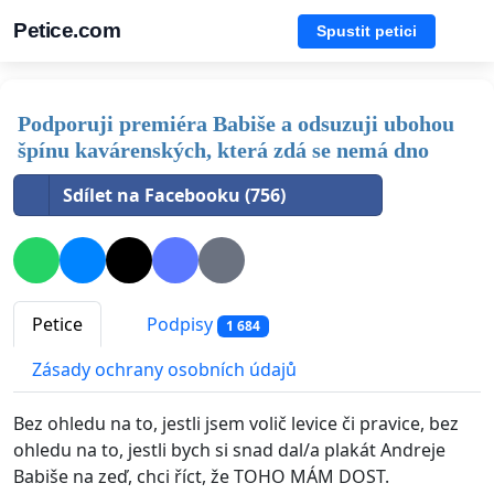
Petice.com
Spustit petici
Podporuji premiéra Babiše a odsuzuji ubohou
špínu kavárenských, která zdá se nemá dno
Sdílet na Facebooku (756)
Petice
Podpisy
1 684
Zásady ochrany osobních údajů
Bez ohledu na to, jestli jsem volič levice či pravice, bez
ohledu na to, jestli bych si snad dal/a plakát Andreje
Babiše na zeď, chci říct, že TOHO MÁM DOST.