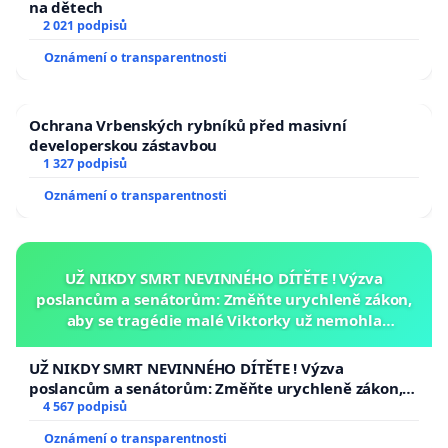
na dětech
2 021 podpisů
Oznámení o transparentnosti
Ochrana Vrbenských rybníků před masivní
developerskou zástavbou
1 327 podpisů
Oznámení o transparentnosti
UŽ NIKDY SMRT NEVINNÉHO DÍTĚTE ! Výzva
poslancům a senátorům: Změňte urychleně zákon,
aby se tragédie malé Viktorky už nemohla
opakovat!
UŽ NIKDY SMRT NEVINNÉHO DÍTĚTE ! Výzva
poslancům a senátorům: Změňte urychleně zákon,
aby se tragédie malé Viktorky už nemohla opakovat!
4 567 podpisů
Oznámení o transparentnosti