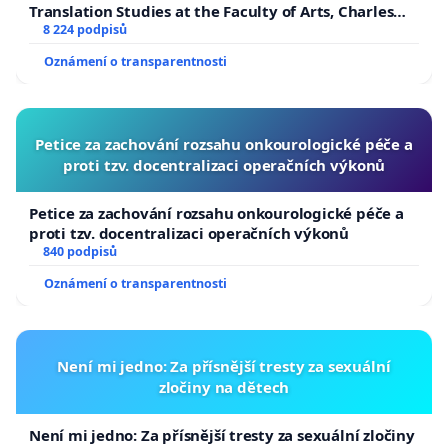
Translation Studies at the Faculty of Arts, Charles
University
8 224 podpisů
Oznámení o transparentnosti
Petice za zachování rozsahu onkourologické péče a
proti tzv. docentralizaci operačních výkonů
Petice za zachování rozsahu onkourologické péče a
proti tzv. docentralizaci operačních výkonů
840 podpisů
Oznámení o transparentnosti
Není mi jedno: Za přísnější tresty za sexuální
zločiny na dětech
Není mi jedno: Za přísnější tresty za sexuální zločiny