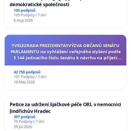
demokratické společnosti
105 podpisů
105 Podpisy / 7 dní
6 Aug 2026
‼️VELEZRADA PREZIDENTA‼️VÝZVA OBČANŮ SENÁTU
PARLAMENTU na vyhlášení veřejného slyšení podle
§ 144 jednacího řádu Senátu k návrhu na přijetí
usnesení k podání ústavní žaloby na prezidenta
republiky
42 750 podpisů
101 Podpisy / 7 dní
19 May 2026
Petice za udržení špičkové péče ORL v nemocnici
Jindřichův Hradec
397 podpisů
75 Podpisy / 7 dní
29 Jul 2026