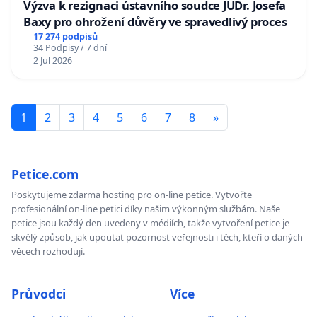
Výzva k rezignaci ústavního soudce JUDr. Josefa
Baxy pro ohrožení důvěry ve spravedlivý proces
17 274 podpisů
34 Podpisy / 7 dní
2 Jul 2026
1
2
3
4
5
6
7
8
»
Petice.com
Poskytujeme zdarma hosting pro on-line petice. Vytvořte
profesionální on-line petici díky našim výkonným službám. Naše
petice jsou každý den uvedeny v médiích, takže vytvoření petice je
skvělý způsob, jak upoutat pozornost veřejnosti i těch, kteří o daných
věcech rozhodují.
Průvodci
Více