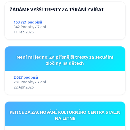
ŽÁDÁME VYŠŠÍ TRESTY ZA TÝRÁNÍ ZVÍŘAT
153 721 podpisů
342 Podpisy / 7 dní
11 Feb 2025
Není mi jedno: Za přísnější tresty za sexuální
zločiny na dětech
2 027 podpisů
281 Podpisy / 7 dní
22 Apr 2026
PETICE ZA ZACHOVÁNÍ KULTURNÍHO CENTRA STALIN
NA LETNÉ