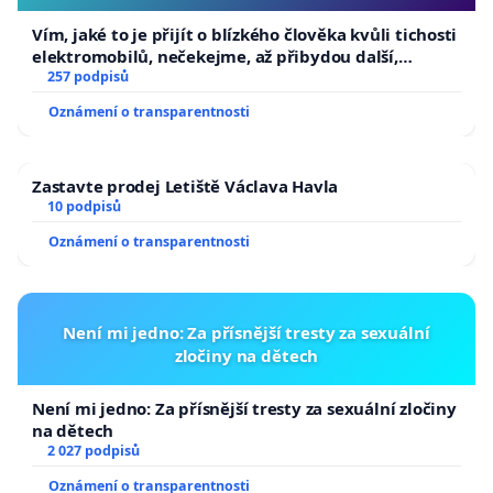
Vím, jaké to je přijít o blízkého člověka kvůli tichosti
elektromobilů, nečekejme, až přibydou další,
zaveďme slyšitelná auta!
257 podpisů
Oznámení o transparentnosti
Zastavte prodej Letiště Václava Havla
10 podpisů
Oznámení o transparentnosti
Není mi jedno: Za přísnější tresty za sexuální
zločiny na dětech
Není mi jedno: Za přísnější tresty za sexuální zločiny
na dětech
2 027 podpisů
Oznámení o transparentnosti