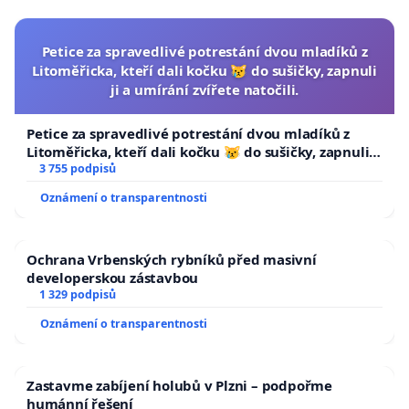
Petice za spravedlivé potrestání dvou mladíků z
Litoměřicka, kteří dali kočku 😿 do sušičky, zapnuli
ji a umírání zvířete natočili.
Petice za spravedlivé potrestání dvou mladíků z
Litoměřicka, kteří dali kočku 😿 do sušičky, zapnuli ji
a umírání zvířete natočili.
3 755 podpisů
Oznámení o transparentnosti
Ochrana Vrbenských rybníků před masivní
developerskou zástavbou
1 329 podpisů
Oznámení o transparentnosti
Zastavme zabíjení holubů v Plzni – podpořme
humánní řešení