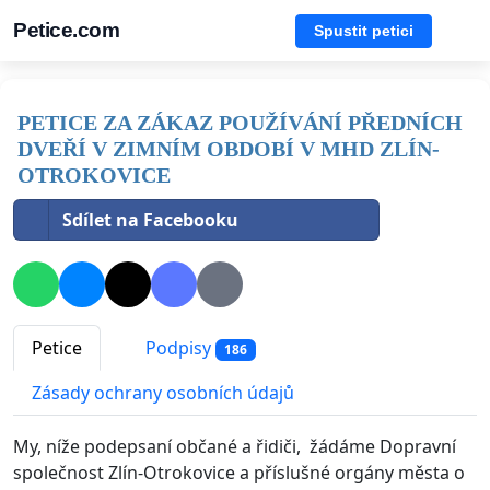
Petice.com
Spustit petici
PETICE ZA ZÁKAZ POUŽÍVÁNÍ PŘEDNÍCH
DVEŘÍ V ZIMNÍM OBDOBÍ V MHD ZLÍN-
OTROKOVICE
Sdílet na Facebooku
Petice
Podpisy
186
Zásady ochrany osobních údajů
My, níže podepsaní občané a řidiči, žádáme Dopravní
společnost Zlín-Otrokovice a příslušné orgány města o