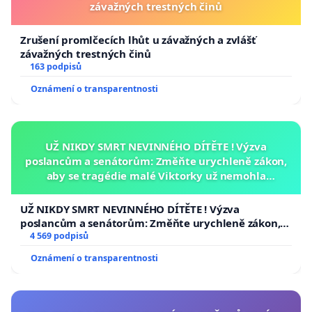
závažných trestných činů
Zrušení promlčecích lhůt u závažných a zvlášť
závažných trestných činů
163 podpisů
Oznámení o transparentnosti
UŽ NIKDY SMRT NEVINNÉHO DÍTĚTE ! Výzva
poslancům a senátorům: Změňte urychleně zákon,
aby se tragédie malé Viktorky už nemohla
opakovat!
UŽ NIKDY SMRT NEVINNÉHO DÍTĚTE ! Výzva
poslancům a senátorům: Změňte urychleně zákon,
aby se tragédie malé Viktorky už nemohla opakovat!
4 569 podpisů
Oznámení o transparentnosti