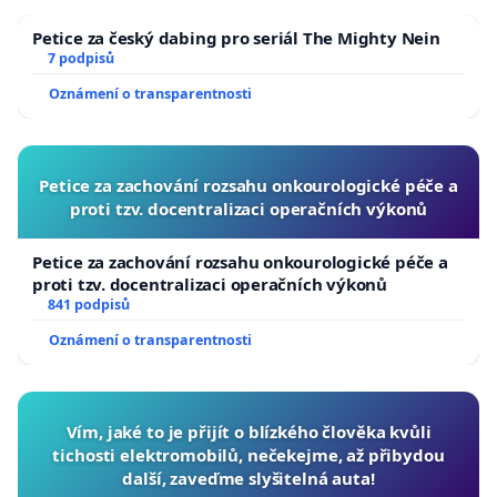
Petice za český dabing pro seriál The Mighty Nein
7 podpisů
Oznámení o transparentnosti
Petice za zachování rozsahu onkourologické péče a
proti tzv. docentralizaci operačních výkonů
Petice za zachování rozsahu onkourologické péče a
proti tzv. docentralizaci operačních výkonů
841 podpisů
Oznámení o transparentnosti
Vím, jaké to je přijít o blízkého člověka kvůli
tichosti elektromobilů, nečekejme, až přibydou
další, zaveďme slyšitelná auta!