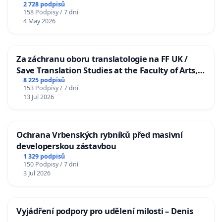
2 728 podpisů
158 Podpisy / 7 dní
4 May 2026
Za záchranu oboru translatologie na FF UK /
Save Translation Studies at the Faculty of Arts,
Charles University
8 225 podpisů
153 Podpisy / 7 dní
13 Jul 2026
Ochrana Vrbenských rybníků před masivní
developerskou zástavbou
1 329 podpisů
150 Podpisy / 7 dní
3 Jul 2026
Vyjádření podpory pro udělení milosti – Denis