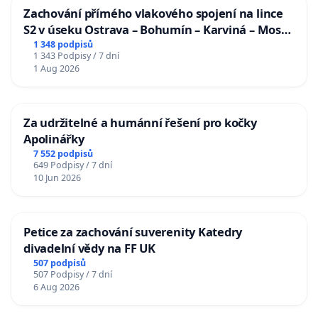
Zachování přímého vlakového spojení na lince
S2 v úseku Ostrava – Bohumín – Karviná – Mosty
u Jablunkova
1 348 podpisů
1 343 Podpisy / 7 dní
1 Aug 2026
Za udržitelné a humánní řešení pro kočky
Apolinářky
7 552 podpisů
649 Podpisy / 7 dní
10 Jun 2026
Petice za zachování suverenity Katedry
divadelní vědy na FF UK
507 podpisů
507 Podpisy / 7 dní
6 Aug 2026