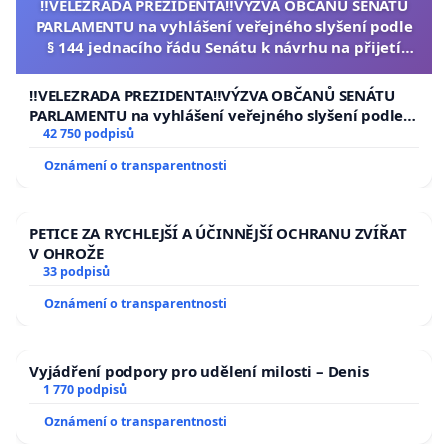
‼️VELEZRADA PREZIDENTA‼️VÝZVA OBČANŮ SENÁTU
PARLAMENTU na vyhlášení veřejného slyšení podle
§ 144 jednacího řádu Senátu k návrhu na přijetí
usnesení k podání ústavní žaloby na prezidenta
republiky
‼️VELEZRADA PREZIDENTA‼️VÝZVA OBČANŮ SENÁTU
PARLAMENTU na vyhlášení veřejného slyšení podle §
144 jednacího řádu Senátu k návrhu na přijetí
42 750 podpisů
usnesení k podání ústavní žaloby na prezidenta
Oznámení o transparentnosti
republiky
PETICE ZA RYCHLEJŠÍ A ÚČINNĚJŠÍ OCHRANU ZVÍŘAT
V OHROŽE
33 podpisů
Oznámení o transparentnosti
Vyjádření podpory pro udělení milosti – Denis
1 770 podpisů
Oznámení o transparentnosti