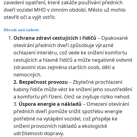
zavedení opatření, které zakáže používání předních
dveří vozidel MHD v zimním období. Město už mohlo
otevřít oči a vyjít vstříc.
Důvody naší žádosti:
Ochrana zdraví cestujících i řidičů
– Opakované
otevírání předních dveří způsobuje výrazné
ochlazení interiéru, což vede ke snížení komfortu
cestujících a hlavně řidičů a může negativně ovlivnit
zdravotní stav zejména starších osob, dětí a
nemocných.
2. Bezpečnost provozu
– Zbytečné prochlazení
kabiny řidiče může vést ke snížení jeho soustředění
a komfortu při řízení, čímž se zvyšuje riziko nehod.
3.
Úspora energie a nákladů
– Omezení otevírání
předních dveří pomůže snížit spotřebu energie
potřebné na vytápění vozidel, což přispěje ke
snížení provozních nákladů a ekologické
udržitelnosti dopravy.