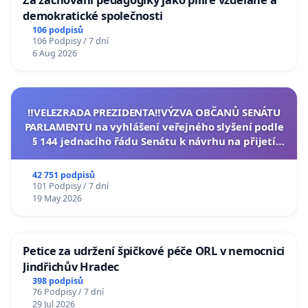
demokratické společnosti
106 podpisů
106 Podpisy / 7 dní
6 Aug 2026
‼️VELEZRADA PREZIDENTA‼️VÝZVA OBČANŮ SENÁTU
PARLAMENTU na vyhlášení veřejného slyšení podle
§ 144 jednacího řádu Senátu k návrhu na přijetí
usnesení k podání ústavní žaloby na prezidenta
republiky
42 751 podpisů
101 Podpisy / 7 dní
19 May 2026
Petice za udržení špičkové péče ORL v nemocnici
Jindřichův Hradec
398 podpisů
76 Podpisy / 7 dní
29 Jul 2026