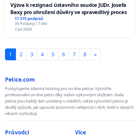
Výzva k rezignaci ústavního soudce JUDr. Josefa
Baxy pro ohrožení důvěry ve spravedlivý proces
17 275 podpisů
35 Podpisy / 7 dní
2 Jul 2026
1
2
3
4
5
6
7
8
»
Petice.com
Poskytujeme zdarma hosting pro on-line petice. Vytvořte
profesionální on-line petici díky našim výkonným službám. Naše
petice jsou každý den uvedeny v médiích, takže vytvoření petice je
skvělý způsob, jak upoutat pozornost veřejnosti i těch, kteří o daných
věcech rozhodují.
Průvodci
Více