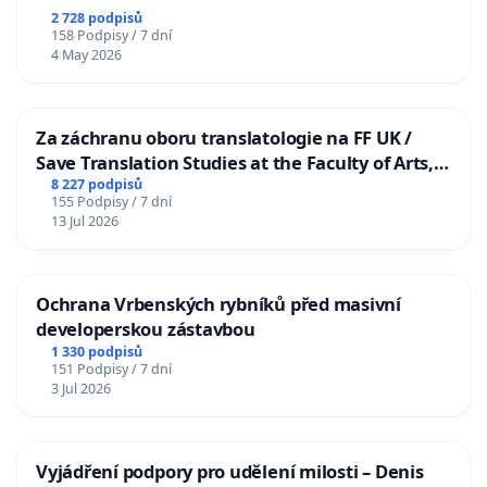
2 728 podpisů
158 Podpisy / 7 dní
4 May 2026
Za záchranu oboru translatologie na FF UK /
Save Translation Studies at the Faculty of Arts,
Charles University
8 227 podpisů
155 Podpisy / 7 dní
13 Jul 2026
Ochrana Vrbenských rybníků před masivní
developerskou zástavbou
1 330 podpisů
151 Podpisy / 7 dní
3 Jul 2026
Vyjádření podpory pro udělení milosti – Denis