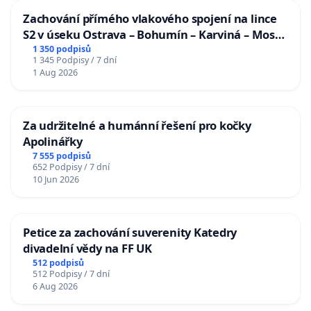
Zachování přímého vlakového spojení na lince
S2 v úseku Ostrava – Bohumín – Karviná – Mosty
u Jablunkova
1 350 podpisů
1 345 Podpisy / 7 dní
1 Aug 2026
Za udržitelné a humánní řešení pro kočky
Apolinářky
7 555 podpisů
652 Podpisy / 7 dní
10 Jun 2026
Petice za zachování suverenity Katedry
divadelní vědy na FF UK
512 podpisů
512 Podpisy / 7 dní
6 Aug 2026