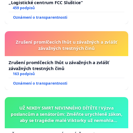
„Logistické centrum FCC Sluštice“
459 podpisů
Oznámení o transparentnosti
Zrušení promlčecích lhůt u závažných a zvlášť
závažných trestných činů
Zrušení promlčecích lhůt u závažných a zvlášť
závažných trestných činů
163 podpisů
Oznámení o transparentnosti
UŽ NIKDY SMRT NEVINNÉHO DÍTĚTE ! Výzva
poslancům a senátorům: Změňte urychleně zákon,
aby se tragédie malé Viktorky už nemohla
opakovat!