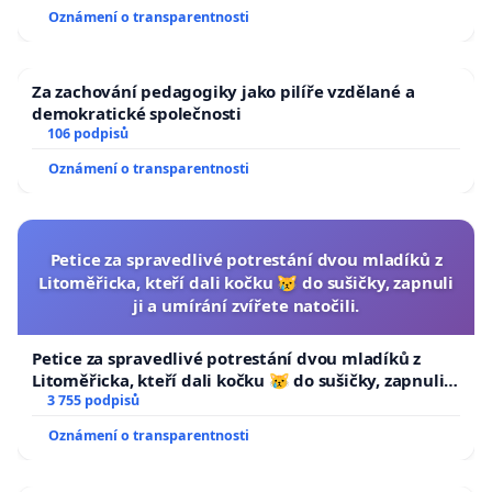
Oznámení o transparentnosti
Za zachování pedagogiky jako pilíře vzdělané a
demokratické společnosti
106 podpisů
Oznámení o transparentnosti
Petice za spravedlivé potrestání dvou mladíků z
Litoměřicka, kteří dali kočku 😿 do sušičky, zapnuli
ji a umírání zvířete natočili.
Petice za spravedlivé potrestání dvou mladíků z
Litoměřicka, kteří dali kočku 😿 do sušičky, zapnuli ji
a umírání zvířete natočili.
3 755 podpisů
Oznámení o transparentnosti