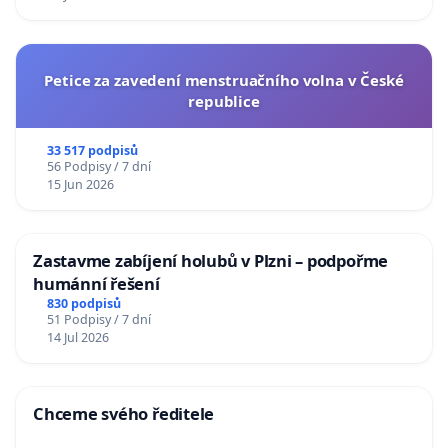
Petice za zavedení menstruačního volna v České
republice
33 517 podpisů
56 Podpisy / 7 dní
15 Jun 2026
Zastavme zabíjení holubů v Plzni – podpořme
humánní řešení
830 podpisů
51 Podpisy / 7 dní
14 Jul 2026
Chceme svého ředitele