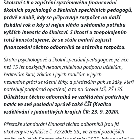
školství ČR o zajištění
systémového financování
školních psychologů a školních speciálních pedagogů,
právě v době,
kdy se připravuje rozpočet na další
fiskální rok a kdy si nejen vláda uvědomila potřebu
vyšších investic do školství. S lítostí a znepokojením
totiž konstatujeme, že se stále nedaří zajistit
financování těchto odborníků ze státního rozpočtu.
Školní psychologové a školní speciální pedagogové již více
než 15 let poskytují neodmyslitelnou podporu učitelům,
ředitelům škol, žákům i jejich rodičům
v jejich
nesnadné práci se všemi žáky, a především pak se žáky, kteří
potřebují podpůrná opatření, a to na úrovni MŠ, ZŠ i SŠ
.
Důležitost těchto odborníků ve vzdělávání podtrhuje
navíc ve své poslední zprávě také ČŠI (Kvalita
vzdělávání v jednotlivých krajích ČR; 23. 9. 2020).
Přestože standardní činnosti těchto odborníků jsou již
ukotveny ve vyhlášce č. 72/2005 Sb., ve znění pozdějších