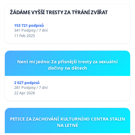
ŽÁDÁME VYŠŠÍ TRESTY ZA TÝRÁNÍ ZVÍŘAT
153 721 podpisů
341 Podpisy / 7 dní
11 Feb 2025
Není mi jedno: Za přísnější tresty za sexuální
zločiny na dětech
2 027 podpisů
281 Podpisy / 7 dní
22 Apr 2026
PETICE ZA ZACHOVÁNÍ KULTURNÍHO CENTRA STALIN
NA LETNÉ