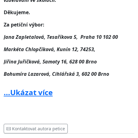
vzdělávání ve školách.
Děkujeme.
Za petiční výbor:
Jana Zapletalová, Tesaříkova 5, Praha 10 102 00
Markéta Chlopčíková, Kunín 12, 74253,
Jiřina Juřičková, Samoty 16, 628 00 Brno
Bohumíra Lazarová, Cihlářská 3, 602 00 Brno
Asociace školní psychologie, z.s., Poříčí 7/9, 602 00
...Ukázat více
Brno, Kontaktní adresa:
asociacesp@seznam.cz
, IČO:
64811964
Zastupovat petiční výbor při jednání se státními
Kontaktovat autora petice
orgány je oprávněna Asociace školní psychologie.