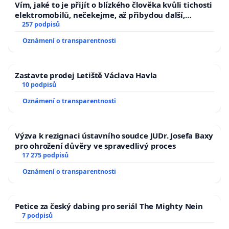
Vím, jaké to je přijít o blízkého člověka kvůli tichosti
elektromobilů, nečekejme, až přibydou další,
zaveďme slyšitelná auta!
257 podpisů
Oznámení o transparentnosti
Zastavte prodej Letiště Václava Havla
10 podpisů
Oznámení o transparentnosti
Výzva k rezignaci ústavního soudce JUDr. Josefa Baxy
pro ohrožení důvěry ve spravedlivý proces
17 275 podpisů
Oznámení o transparentnosti
Petice za český dabing pro seriál The Mighty Nein
7 podpisů