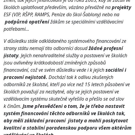
změn, tak jejich financování
je od roku 2005, kdy se začali ve
školách uplatňovat především, vázáno převážně na
projekty
ESF (VIP, RŠPP, RAMPS, Peníze do škol-Šablony) nebo na
podpůrná opatření
žákům se speciálními vzdělávacími
potřebami...
V důsledku stále odkládaného systémového financování ze
strany státu nemají tito odborníci dosud
žádné profesní
jistoty
. Jejich nenahraditelné služby a postavení ve školách
jsou ovlivněny krátkodobostí zmíněných způsobů
financování, což ve svém důsledku vede i k jejich
sociální i
pracovní nejistotě.
Dochází tak k odlivu zkušených
odborníků ze školství, kteří po více než 15 letech působení ve
školách považují za nezbytné, aby se jejich postavení ve
vzdělávacím systému skutečně vyřešilo a přešlo se od slov
k činům.
Jsme přesvědčeni o tom, že je třeba nastavit
systém financování těchto odborníků ve školách tak,
aby měli základní pracovní jistoty a mohli poskytovat
kvalitní a stabilní poradenskou podporu všem aktérům