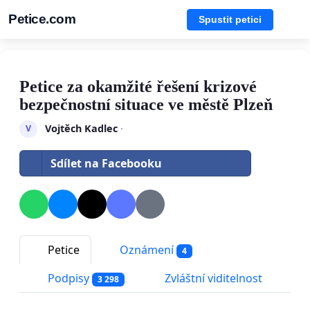
Petice.com
Spustit petici
Petice za okamžité řešení krizové
bezpečnostní situace ve městě Plzeň
Vojtěch Kadlec
·
V
Sdílet na Facebooku
Petice
Oznámení
4
Podpisy
Zvláštní viditelnost
3 298