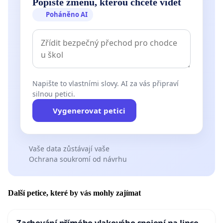
Popište změnu, kterou chcete vidět
Poháněno AI
Napište to vlastními slovy. AI za vás připraví
silnou petici.
Vygenerovat petici
Vaše data zůstávají vaše
Ochrana soukromí od návrhu
Další petice, které by vás mohly zajímat
Zachování přímého vlakového spojení na lince