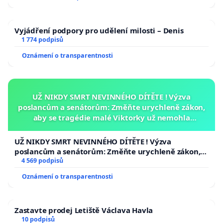
Vyjádření podpory pro udělení milosti – Denis
1 774 podpisů
Oznámení o transparentnosti
UŽ NIKDY SMRT NEVINNÉHO DÍTĚTE ! Výzva
poslancům a senátorům: Změňte urychleně zákon,
aby se tragédie malé Viktorky už nemohla
opakovat!
UŽ NIKDY SMRT NEVINNÉHO DÍTĚTE ! Výzva
poslancům a senátorům: Změňte urychleně zákon,
aby se tragédie malé Viktorky už nemohla opakovat!
4 569 podpisů
Oznámení o transparentnosti
Zastavte prodej Letiště Václava Havla
10 podpisů