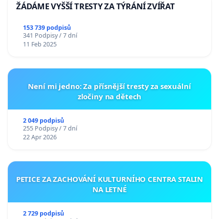
ŽÁDÁME VYŠŠÍ TRESTY ZA TÝRÁNÍ ZVÍŘAT
153 739 podpisů
341 Podpisy / 7 dní
11 Feb 2025
Není mi jedno: Za přísnější tresty za sexuální
zločiny na dětech
2 049 podpisů
255 Podpisy / 7 dní
22 Apr 2026
PETICE ZA ZACHOVÁNÍ KULTURNÍHO CENTRA STALIN
NA LETNÉ
2 729 podpisů