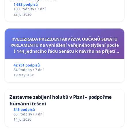
1 683 podpisů
100 Podpisy / 7 dní
22 Jul 2026
‼️VELEZRADA PREZIDENTA‼️VÝZVA OBČANŮ SENÁTU
PARLAMENTU na vyhlášení veřejného slyšení podle
§ 144 jednacího řádu Senátu k návrhu na přijetí
usnesení k podání ústavní žaloby na prezidenta
republiky
42 751 podpisů
84 Podpisy / 7 dní
19 May 2026
Zastavme zabíjení holubů v Plzni – podpořme
humánní řešení
845 podpisů
65 Podpisy / 7 dní
14 Jul 2026