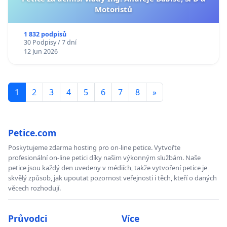
Motoristů
1 832 podpisů
30 Podpisy / 7 dní
12 Jun 2026
1
2
3
4
5
6
7
8
»
Petice.com
Poskytujeme zdarma hosting pro on-line petice. Vytvořte
profesionální on-line petici díky našim výkonným službám. Naše
petice jsou každý den uvedeny v médiích, takže vytvoření petice je
skvělý způsob, jak upoutat pozornost veřejnosti i těch, kteří o daných
věcech rozhodují.
Průvodci
Více