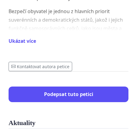
Bezpečí obyvatel je jednou z hlavních priorit
suverénních a demokratických států, jakož i jejich
funkčně samosprávných celků, jako jsou města a
kraje. Aktuální situace ovšem nesvědčí o tom, že by
Ukázat více
vedení města Plzně podnikalo aktivní kroky ke
zlepšení tohoto stavu.
Kontaktovat autora petice
Vzhledem k tomu, že je trestná činnost páchána
také cizinci, pracujícími na základě intervence
pracovních agentur, dalším krokem by také měla
být omezení a kontrola, či případné zamezení
Podepsat tuto petici
takovéto činnosti pracovních agentur ve zvýšené
míře, která může přispívat markantnímu zhoršení
bezpečnostní situace.
Aktuality
My, níže podepsaní, s aktuální bezpečnostní situací