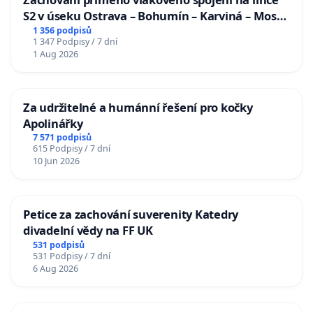
S2 v úseku Ostrava – Bohumín – Karviná – Mosty
u Jablunkova
1 356 podpisů
1 347 Podpisy / 7 dní
1 Aug 2026
Za udržitelné a humánní řešení pro kočky
Apolinářky
7 571 podpisů
615 Podpisy / 7 dní
10 Jun 2026
Petice za zachování suverenity Katedry
divadelní vědy na FF UK
531 podpisů
531 Podpisy / 7 dní
6 Aug 2026