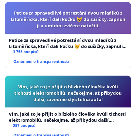
Petice za spravedlivé potrestání dvou mladíků z
Litoměřicka, kteří dali kočku 😿 do sušičky, zapnuli
ji a umírání zvířete natočili.
Petice za spravedlivé potrestání dvou mladíků z
Litoměřicka, kteří dali kočku 😿 do sušičky, zapnuli ji
a umírání zvířete natočili.
3 755 podpisů
Oznámení o transparentnosti
Vím, jaké to je přijít o blízkého člověka kvůli
tichosti elektromobilů, nečekejme, až přibydou
další, zaveďme slyšitelná auta!
Vím, jaké to je přijít o blízkého člověka kvůli tichosti
elektromobilů, nečekejme, až přibydou další,
zaveďme slyšitelná auta!
257 podpisů
Oznámení o transparentnosti