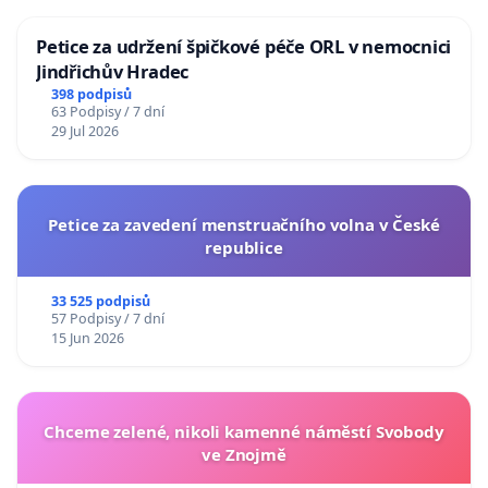
Petice za udržení špičkové péče ORL v nemocnici
Jindřichův Hradec
398 podpisů
63 Podpisy / 7 dní
29 Jul 2026
Petice za zavedení menstruačního volna v České
republice
33 525 podpisů
57 Podpisy / 7 dní
15 Jun 2026
Chceme zelené, nikoli kamenné náměstí Svobody
ve Znojmě