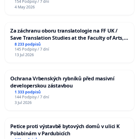
154 Podpisy / 7 dní
4 May 2026
Za záchranu oboru translatologie na FF UK /
Save Translation Studies at the Faculty of Arts,
Charles University
8 233 podpisů
145 Podpisy / 7 dní
13 Jul 2026
Ochrana Vrbenských rybníků před masivní
developerskou zástavbou
1 333 podpisů
144 Podpisy / 7 dní
3 Jul 2026
Petice proti výstavbě bytových domů v ulici K
Polabinám v Pardubicích