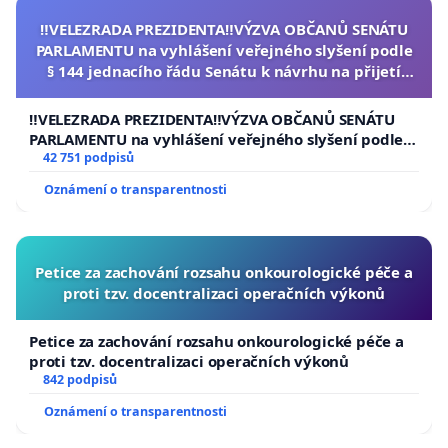
‼️VELEZRADA PREZIDENTA‼️VÝZVA OBČANŮ SENÁTU
PARLAMENTU na vyhlášení veřejného slyšení podle
§ 144 jednacího řádu Senátu k návrhu na přijetí
usnesení k podání ústavní žaloby na prezidenta
republiky
‼️VELEZRADA PREZIDENTA‼️VÝZVA OBČANŮ SENÁTU
PARLAMENTU na vyhlášení veřejného slyšení podle §
144 jednacího řádu Senátu k návrhu na přijetí
42 751 podpisů
usnesení k podání ústavní žaloby na prezidenta
Oznámení o transparentnosti
republiky
Petice za zachování rozsahu onkourologické péče a
proti tzv. docentralizaci operačních výkonů
Petice za zachování rozsahu onkourologické péče a
proti tzv. docentralizaci operačních výkonů
842 podpisů
Oznámení o transparentnosti