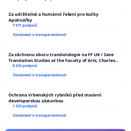
Mgr. Vojtěch Kadlec
Za udržitelné a humánní řešení pro kočky
Apolinářky
7 571 podpisů
Oznámení o transparentnosti
Za záchranu oboru translatologie na FF UK / Save
Translation Studies at the Faculty of Arts, Charles
University
8 233 podpisů
Oznámení o transparentnosti
Ochrana Vrbenských rybníků před masivní
developerskou zástavbou
1 333 podpisů
Oznámení o transparentnosti