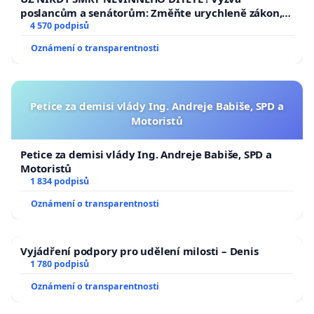
poslancům a senátorům: Změňte urychleně zákon,
aby se tragédie malé Viktorky už nemohla opakovat!
4 570 podpisů
Oznámení o transparentnosti
Petice za demisi vlády Ing. Andreje Babiše, SPD a
Motoristů
Petice za demisi vlády Ing. Andreje Babiše, SPD a
Motoristů
1 834 podpisů
Oznámení o transparentnosti
Vyjádření podpory pro udělení milosti – Denis
1 780 podpisů
Oznámení o transparentnosti