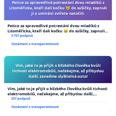
Petice za spravedlivé potrestání dvou mladíků z
Litoměřicka, kteří dali kočku 😿 do sušičky, zapnuli
ji a umírání zvířete natočili.
Petice za spravedlivé potrestání dvou mladíků z
Litoměřicka, kteří dali kočku 😿 do sušičky, zapnuli ji
a umírání zvířete natočili.
3 757 podpisů
Oznámení o transparentnosti
Vím, jaké to je přijít o blízkého člověka kvůli
tichosti elektromobilů, nečekejme, až přibydou
další, zaveďme slyšitelná auta!
Vím, jaké to je přijít o blízkého člověka kvůli tichosti
elektromobilů, nečekejme, až přibydou další,
zaveďme slyšitelná auta!
257 podpisů
Oznámení o transparentnosti