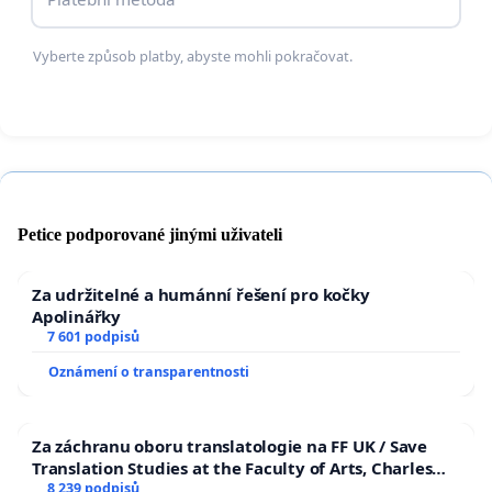
Vyberte způsob platby, abyste mohli pokračovat.
Petice podporované jinými uživateli
Za udržitelné a humánní řešení pro kočky
Apolinářky
7 601 podpisů
Oznámení o transparentnosti
Za záchranu oboru translatologie na FF UK / Save
Translation Studies at the Faculty of Arts, Charles
University
8 239 podpisů