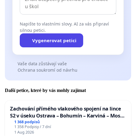
Napište to vlastními slovy. AI za vás připraví
silnou petici.
Vygenerovat petici
Vaše data zůstávají vaše
Ochrana soukromí od návrhu
Další petice, které by vás mohly zajímat
Zachování přímého vlakového spojení na lince
S2 v úseku Ostrava – Bohumín – Karviná – Mosty
u Jablunkova
1 368 podpisů
1 358 Podpisy / 7 dní
1 Aug 2026