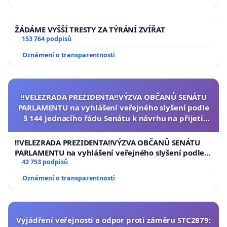
ŽÁDÁME VYŠŠÍ TRESTY ZA TÝRÁNÍ ZVÍŘAT
153 764 podpisů
Oznámení o transparentnosti
‼️VELEZRADA PREZIDENTA‼️VÝZVA OBČANŮ SENÁTU
PARLAMENTU na vyhlášení veřejného slyšení podle
§ 144 jednacího řádu Senátu k návrhu na přijetí
usnesení k podání ústavní žaloby na prezidenta
republiky
‼️VELEZRADA PREZIDENTA‼️VÝZVA OBČANŮ SENÁTU
PARLAMENTU na vyhlášení veřejného slyšení podle §
144 jednacího řádu Senátu k návrhu na přijetí
42 753 podpisů
usnesení k podání ústavní žaloby na prezidenta
Oznámení o transparentnosti
republiky
Vyjádření veřejnosti a odpor proti záměru STC2879: