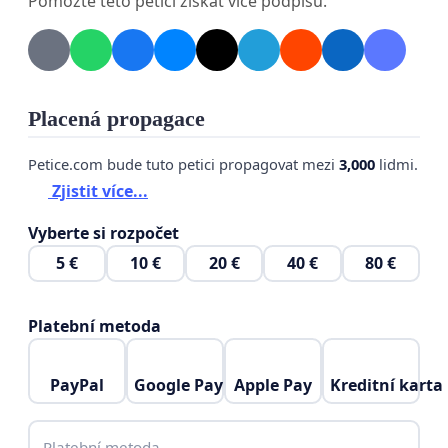
Pomozte této petici získat více podpisů.
Placená propagace
Petice.com bude tuto petici propagovat mezi
3,000
lidmi.
Zjistit více...
Vyberte si rozpočet
5 €
10 €
20 €
40 €
80 €
Platební metoda
PayPal
Google Pay
Apple Pay
Kreditní karta
Platební metoda