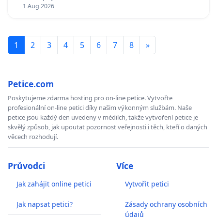
1 Aug 2026
1
2
3
4
5
6
7
8
»
Petice.com
Poskytujeme zdarma hosting pro on-line petice. Vytvořte
profesionální on-line petici díky našim výkonným službám. Naše
petice jsou každý den uvedeny v médiích, takže vytvoření petice je
skvělý způsob, jak upoutat pozornost veřejnosti i těch, kteří o daných
věcech rozhodují.
Průvodci
Více
Jak zahájit online petici
Vytvořit petici
Jak napsat petici?
Zásady ochrany osobních
údajů