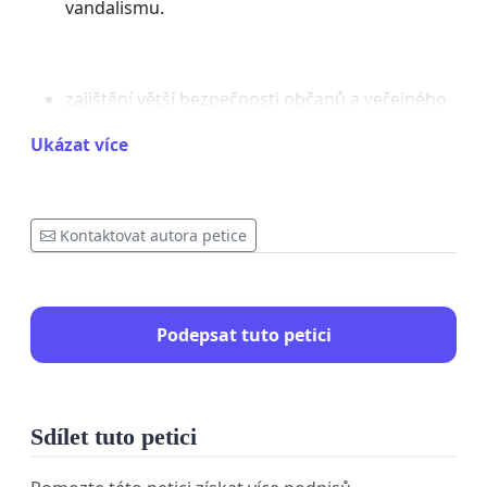
vandalismu.
zajištění větší bezpečnosti občanů a veřejného
pořádku.
Ukázat více
důslednějšímu vymáhání zákazu kouření na
Kontaktovat autora petice
místech, kde je kouření zakázáno zákonem.
Podepsat tuto petici
Děkujeme.
Sdílet tuto petici