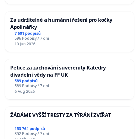
Za udržitelné a humánní řešení pro kočky
Apolinářky
7 601 podpisů
596 Podpisy / 7 dní
10 Jun 2026
Petice za zachování suverenity Katedry
divadelní vědy na FF UK
589 podpisů
589 Podpisy / 7 dní
6 Aug 2026
ŽÁDÁME VYŠŠÍ TRESTY ZA TÝRÁNÍ ZVÍŘAT
153 764 podpisů
352 Podpisy / 7 dní