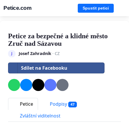
Petice.com
Spustit petici
Petice za bezpečné a klidné město
Zruč nad Sázavou
Josef Zahradník
· CZ
J
Sdílet na Facebooku
Petice
Podpisy
47
Zvláštní viditelnost