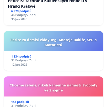
Petice za záchranu Kuklenských rondelů v
Hradci Králové
6 979 podpisů
46 Podpisy / 7 dní
30 Jun 2026
Petice za demisi vlády Ing. Andreje Babiše, SPD a
Motoristů
1 834 podpisů
32 Podpisy / 7 dní
12 Jun 2026
Chceme zelené, nikoli kamenné náměstí Svobody
ve Znojmě
144 podpisů
31 Podpisy / 7 dní