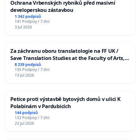
Ochrana Vrbenských rybníků před masivní
developerskou zástavbou
1 342 podpisů
141 Podpisy / 7 dní
3 Jul 2026
Za záchranu oboru translatologie na FF UK /
Save Translation Studies at the Faculty of Arts,
Charles University
8 239 podpisů
135 Podpisy / 7 dní
13 Jul 2026
Petice proti výstavbě bytových domů v ulici K
Polabinám v Pardubicích
144 podpisů
132 Podpisy / 7 dní
23 Jul 2026