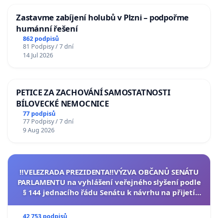
Zastavme zabíjení holubů v Plzni – podpořme
humánní řešení
862 podpisů
81 Podpisy / 7 dní
14 Jul 2026
PETICE ZA ZACHOVÁNÍ SAMOSTATNOSTI
BÍLOVECKÉ NEMOCNICE
77 podpisů
77 Podpisy / 7 dní
9 Aug 2026
‼️VELEZRADA PREZIDENTA‼️VÝZVA OBČANŮ SENÁTU
PARLAMENTU na vyhlášení veřejného slyšení podle
§ 144 jednacího řádu Senátu k návrhu na přijetí
usnesení k podání ústavní žaloby na prezidenta
republiky
42 753 podpisů