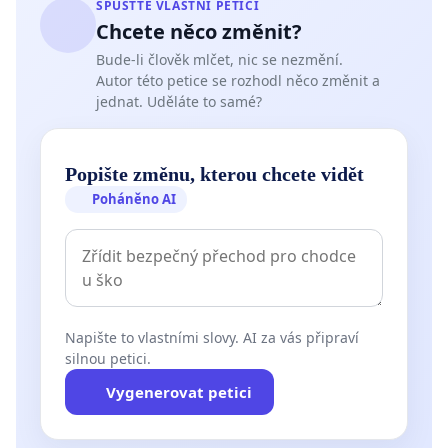
SPUSŤTE VLASTNÍ PETICI
Chcete něco změnit?
Bude-li člověk mlčet, nic se nezmění.
Autor této petice se rozhodl něco změnit a
jednat. Uděláte to samé?
Popište změnu, kterou chcete vidět
Poháněno AI
Napište to vlastními slovy. AI za vás připraví
silnou petici.
Vygenerovat petici