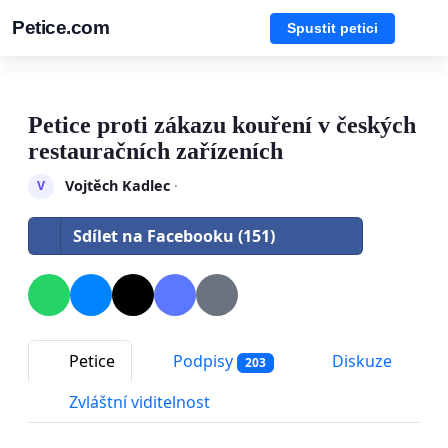
Petice.com
Spustit petici
Petice proti zákazu kouření v českých
restauračních zařízeních
Vojtěch Kadlec
·
V
Sdílet na Facebooku (151)
Petice
Podpisy
Diskuze
203
Zvláštní viditelnost