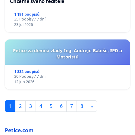
Chceme svého ředitele
1 191 podpisů
35 Podpisy / 7 dní
23 Jul 2026
Petice za demisi vlády Ing. Andreje Babiše, SPD a
Motoristů
1 832 podpisů
30 Podpisy / 7 dní
12 Jun 2026
1
2
3
4
5
6
7
8
»
Petice.com