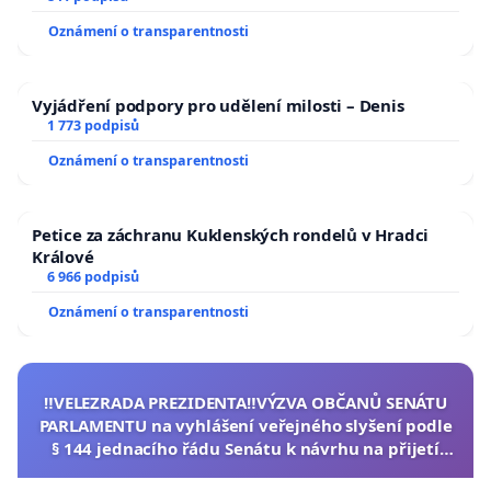
Oznámení o transparentnosti
Vyjádření podpory pro udělení milosti – Denis
1 773 podpisů
Oznámení o transparentnosti
Petice za záchranu Kuklenských rondelů v Hradci
Králové
6 966 podpisů
Oznámení o transparentnosti
‼️VELEZRADA PREZIDENTA‼️VÝZVA OBČANŮ SENÁTU
PARLAMENTU na vyhlášení veřejného slyšení podle
§ 144 jednacího řádu Senátu k návrhu na přijetí
usnesení k podání ústavní žaloby na prezidenta