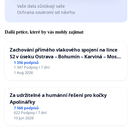
Vaše data zůstávají vaše
Ochrana soukromí od návrhu
Další petice, které by vás mohly zajímat
Zachování přímého vlakového spojení na lince
S2 v úseku Ostrava – Bohumín – Karviná – Mosty
u Jablunkova
1 356 podpisů
1 347 Podpisy / 7 dní
1 Aug 2026
Za udržitelné a humánní řešení pro kočky
Apolinářky
7 568 podpisů
622 Podpisy / 7 dní
10 Jun 2026