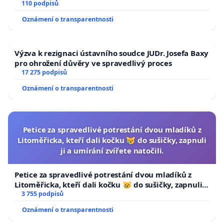
110 podpisů
Oznámení o transparentnosti
Výzva k rezignaci ústavního soudce JUDr. Josefa Baxy
pro ohrožení důvěry ve spravedlivý proces
17 275 podpisů
Oznámení o transparentnosti
Petice za spravedlivé potrestání dvou mladíků z
Litoměřicka, kteří dali kočku 😿 do sušičky, zapnuli
ji a umírání zvířete natočili.
Petice za spravedlivé potrestání dvou mladíků z
Litoměřicka, kteří dali kočku 😿 do sušičky, zapnuli ji
a umírání zvířete natočili.
3 755 podpisů
Oznámení o transparentnosti