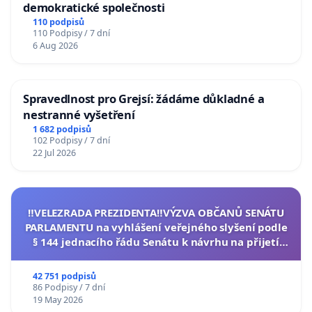
demokratické společnosti
110 podpisů
110 Podpisy / 7 dní
6 Aug 2026
Spravedlnost pro Grejsí: žádáme důkladné a
nestranné vyšetření
1 682 podpisů
102 Podpisy / 7 dní
22 Jul 2026
‼️VELEZRADA PREZIDENTA‼️VÝZVA OBČANŮ SENÁTU
PARLAMENTU na vyhlášení veřejného slyšení podle
§ 144 jednacího řádu Senátu k návrhu na přijetí
usnesení k podání ústavní žaloby na prezidenta
republiky
42 751 podpisů
86 Podpisy / 7 dní
19 May 2026