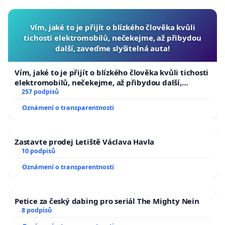
Vím, jaké to je přijít o blízkého člověka kvůli
tichosti elektromobilů, nečekejme, až přibydou
další, zaveďme slyšitelná auta!
Vím, jaké to je přijít o blízkého člověka kvůli tichosti
elektromobilů, nečekejme, až přibydou další,
zaveďme slyšitelná auta!
257 podpisů
Oznámení o transparentnosti
Zastavte prodej Letiště Václava Havla
10 podpisů
Oznámení o transparentnosti
Petice za český dabing pro seriál The Mighty Nein
8 podpisů