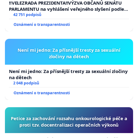
republiky
‼️VELEZRADA PREZIDENTA‼️VÝZVA OBČANŮ SENÁTU
PARLAMENTU na vyhlášení veřejného slyšení podle §
144 jednacího řádu Senátu k návrhu na přijetí
42 751 podpisů
usnesení k podání ústavní žaloby na prezidenta
Oznámení o transparentnosti
republiky
Není mi jedno: Za přísnější tresty za sexuální
zločiny na dětech
Není mi jedno: Za přísnější tresty za sexuální zločiny
na dětech
2 048 podpisů
Oznámení o transparentnosti
Petice za zachování rozsahu onkourologické péče a
proti tzv. docentralizaci operačních výkonů