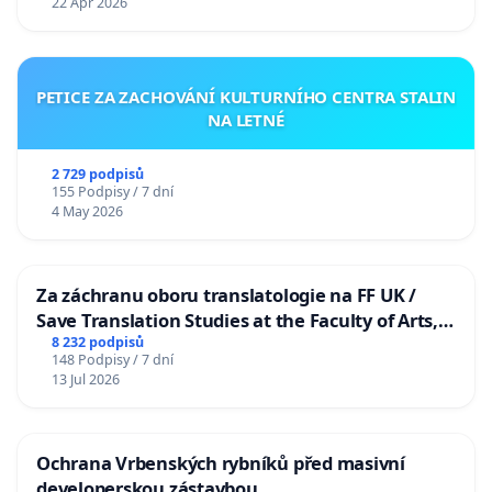
22 Apr 2026
PETICE ZA ZACHOVÁNÍ KULTURNÍHO CENTRA STALIN
NA LETNÉ
2 729 podpisů
155 Podpisy / 7 dní
4 May 2026
Za záchranu oboru translatologie na FF UK /
Save Translation Studies at the Faculty of Arts,
Charles University
8 232 podpisů
148 Podpisy / 7 dní
13 Jul 2026
Ochrana Vrbenských rybníků před masivní
developerskou zástavbou