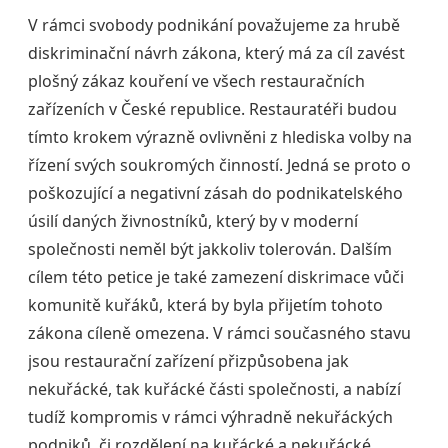
V rámci svobody podnikání považujeme za hrubě
diskriminační návrh zákona, který má za cíl zavést
plošný zákaz kouření ve všech restauračních
zařízeních v České republice. Restauratéři budou
tímto krokem výrazně ovlivněni z hlediska volby na
řízení svých soukromých činností. Jedná se proto o
poškozující a negativní zásah do podnikatelského
úsilí daných živnostníků, který by v moderní
společnosti neměl být jakkoliv tolerován. Dalším
cílem této petice je také zamezení diskrimace vůči
komunitě kuřáků, která by byla přijetím tohoto
zákona cíleně omezena. V rámci současného stavu
jsou restaurační zařízení přizpůsobena jak
nekuřácké, tak kuřácké části společnosti, a nabízí
tudíž kompromis v rámci výhradně nekuřáckých
podniků, či rozdělení na kuřácké a nekuřácké