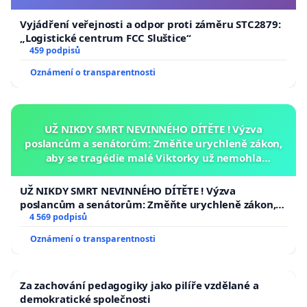
Vyjádření veřejnosti a odpor proti záměru STC2879:
„Logistické centrum FCC Sluštice“
459 podpisů
Oznámení o transparentnosti
UŽ NIKDY SMRT NEVINNÉHO DÍTĚTE ! Výzva
poslancům a senátorům: Změňte urychleně zákon,
aby se tragédie malé Viktorky už nemohla
opakovat!
UŽ NIKDY SMRT NEVINNÉHO DÍTĚTE ! Výzva
poslancům a senátorům: Změňte urychleně zákon,
aby se tragédie malé Viktorky už nemohla opakovat!
4 569 podpisů
Oznámení o transparentnosti
Za zachování pedagogiky jako pilíře vzdělané a
demokratické společnosti