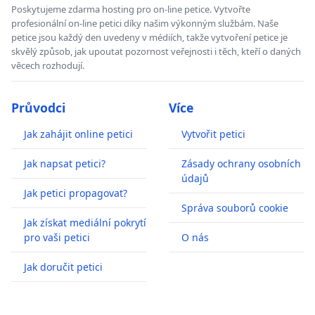
Poskytujeme zdarma hosting pro on-line petice. Vytvořte
profesionální on-line petici díky našim výkonným službám. Naše
petice jsou každý den uvedeny v médiích, takže vytvoření petice je
skvělý způsob, jak upoutat pozornost veřejnosti i těch, kteří o daných
věcech rozhodují.
Průvodci
Více
Jak zahájit online petici
Vytvořit petici
Jak napsat petici?
Zásady ochrany osobních
údajů
Jak petici propagovat?
Správa souborů cookie
Jak získat mediální pokrytí
pro vaši petici
O nás
Jak doručit petici