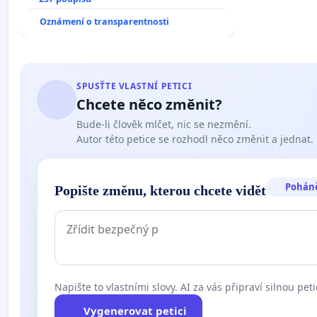
zaveďme slyšitelná auta!
Oznámení o transparentnosti
SPUSŤTE VLASTNÍ PETICI
Chcete něco změnit?
Bude-li člověk mlčet, nic se nezmění.
Autor této petice se rozhodl něco změnit a jednat.
Pohán
Popište změnu, kterou chcete vidět
Napište to vlastními slovy. AI za vás připraví silnou peti
Vygenerovat petici