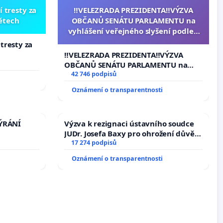
í tresty za
‼️VELEZRADA PREZIDENTA‼️VÝZVA
dětech
OBČANŮ SENÁTU PARLAMENTU na
vyhlášení veřejného slyšení podle §
144 jednacího řádu Senátu k návrhu
 tresty za
na přijetí usnesení k podání ústavní
‼️VELEZRADA PREZIDENTA‼️VÝZVA
žaloby na prezidenta republiky
OBČANŮ SENÁTU PARLAMENTU na
vyhlášení veřejného slyšení podle §
42 746 podpisů
144 jednacího řádu Senátu k návrhu
Oznámení o transparentnosti
na přijetí usnesení k podání ústavní
žaloby na prezidenta republiky
TÝRÁNÍ
Výzva k rezignaci ústavního soudce
JUDr. Josefa Baxy pro ohrožení důvěry
ve spravedlivý proces
17 274 podpisů
Oznámení o transparentnosti