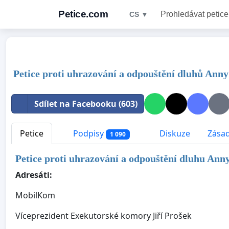
Petice.com
Prohledávat petice
CS ▼
Petice proti uhrazování a odpouštění dluhů Ann
Sdílet na Facebooku (603)
Petice
Podpisy
Diskuze
Zásad
1 090
Petice proti uhrazování a odpouštění dluhu Ann
Adresáti:
MobilKom
Víceprezident Exekutorské komory Jiří Prošek