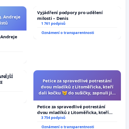
Vyjádření podpory pro udělení
g. Andreje
milosti – Denis
istů
1 761 podpisů
Oznámení o transparentnosti
. Andreje
NNĚJŠÍ
Petice za spravedlivé potrestání
ŽE
dvou mladíků z Litoměřicka, kteří
dali kočku 😿 do sušičky, zapnuli ji a
umírání zvířete natočili.
Petice za spravedlivé potrestání
dvou mladíků z Litoměřicka, kteří
dali kočku 😿 do sušičky, zapnuli ji a
3 754 podpisů
umírání zvířete natočili.
Oznámení o transparentnosti