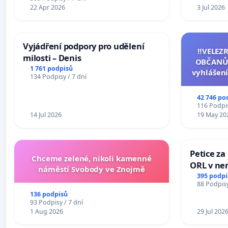
22 Apr 2026
3 Jul 2026
Vyjádření podpory pro udělení
‼️VELEZ
milosti – Denis
OBČANŮ
1 761 podpisů
vyhlášení
134 Podpisy / 7 dní
144 jedna
na přijet
42 746 po
žaloby 
116 Podpis
14 Jul 2026
19 May 20
Petice za
Chceme zelené, nikoli kamenné
ORL v nem
náměstí Svobody ve Znojmě
Hradec
395 podpi
88 Podpisy
136 podpisů
93 Podpisy / 7 dní
1 Aug 2026
29 Jul 202