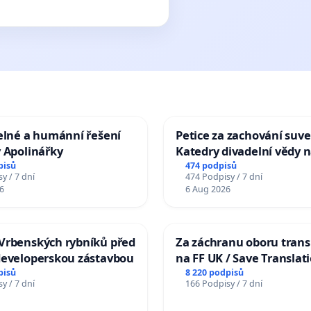
elné a humánní řešení
Petice za zachování suve
 Apolinářky
Katedry divadelní vědy n
pisů
474 podpisů
y / 7 dní
474 Podpisy / 7 dní
6
6 Aug 2026
Vrbenských rybníků před
Za záchranu oboru trans
developerskou zástavbou
na FF UK / Save Translat
Studies at the Faculty of 
pisů
8 220 podpisů
y / 7 dní
166 Podpisy / 7 dní
Charles University