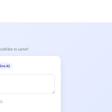
 Uděláte to samé?
ěno AI
ci.