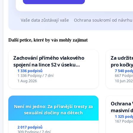
Vaše data zůstávají vaše
Ochrana soukromí od návrhu
Další petice, které by vás mohly zajímat
Zachování přímého vlakového
Za udržit
spojení na lince S2 v úseku
pro kočky
Ostrava – Bohumín – Karviná –
1 336 podpisů
7 540 pod
1 336 Podpisy / 7 dní
667 Podpis
Mosty u Jablunkova
1 Aug 2026
10 Jun 202
Ochrana 
Není mi jedno: Za přísnější tresty za
masivní 
sexuální zločiny na dětech
1 325 pod
167 Podpis
2 017 podpisů
309 Podpisy / 7 dní