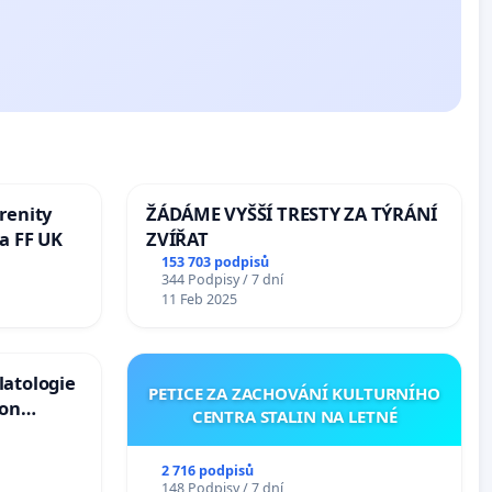
renity
ŽÁDÁME VYŠŠÍ TRESTY ZA TÝRÁNÍ
a FF UK
ZVÍŘAT
153 703 podpisů
344 Podpisy / 7 dní
11 Feb 2025
latologie
PETICE ZA ZACHOVÁNÍ KULTURNÍHO
ion
CENTRA STALIN NA LETNÉ
Arts,
2 716 podpisů
148 Podpisy / 7 dní