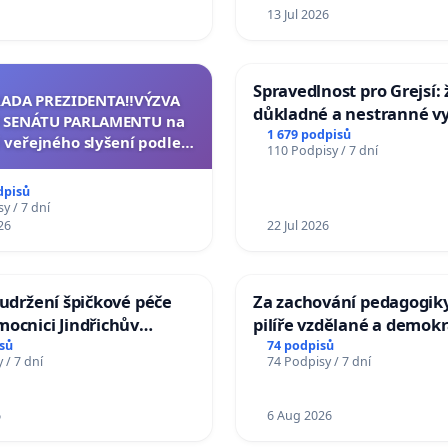
13 Jul 2026
Spravedlnost pro Grejsí
RADA PREZIDENTA‼️VÝZVA
důkladné a nestranné vy
 SENÁTU PARLAMENTU na
1 679 podpisů
 veřejného slyšení podle §
110 Podpisy / 7 dní
cího řádu Senátu k návrhu
í usnesení k podání ústavní
dpisů
na prezidenta republiky
y / 7 dní
26
22 Jul 2026
 udržení špičkové péče
Za zachování pedagogiky
ocnici Jindřichův
pilíře vzdělané a demokr
společnosti
sů
74 podpisů
 / 7 dní
74 Podpisy / 7 dní
6
6 Aug 2026