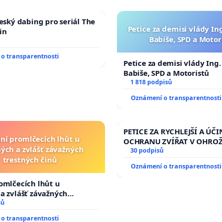
český dabing pro seriál The
Petice za demisi vlády In
in
Babiše, SPD a Motor
o transparentnosti
Petice za demisi vlády Ing
Babiše, SPD a Motoristů
1 818 podpisů
Oznámení o transparentnosti
PETICE ZA RYCHLEJŠÍ A ÚČI
ní promlčecích lhůt u
OCHRANU ZVÍŘAT V OHRO
ých a zvlášť závažných
30 podpisů
trestných činů
Oznámení o transparentnosti
omlčecích lhůt u
a zvlášť závažných
činů
sů
o transparentnosti