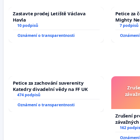
Zastavte prodej Letiště Václava
Petice za 
Havla
Mighty Ne
10 podpisů
7 podpisů
Oznámení o transparentnosti
Oznámení 
Petice za zachování suverenity
Zruše
Katedry divadelní vědy na FF UK
závažn
474 podpisů
Oznámení o transparentnosti
Zrušení pr
závažných 
trestných 
162 podpi
Oznámení 