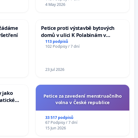
4 May 2026
: žádáme
Petice proti výstavbě bytových
šetření
domů v ulici K Polabinám v
Pardubicích
113 podpisů
102 Podpisy / 7 dní
23 Jul 2026
 jako
Petice za zavedení menstruačního
atické
volna v České republice
33 517 podpisů
67 Podpisy / 7 dní
15 Jun 2026