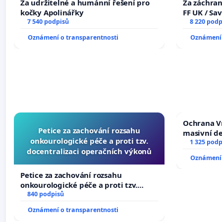
Za udržitelné a humánní řešení pro
Za záchran
kočky Apolinářky
FF UK / Sa
7 540 podpisů
the Faculty
8 220 podp
University
Oznámení o transparentnosti
Oznámení 
Ochrana V
Petice za zachování rozsahu
masivní d
onkourologické péče a proti tzv.
1 325 podp
docentralizaci operačních výkonů
Oznámení 
Petice za zachování rozsahu
onkourologické péče a proti tzv.
docentralizaci operačních výkonů
840 podpisů
Oznámení o transparentnosti