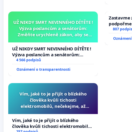
Zastavme z
UŽ NIKDY SMRT NEVINNÉHO DÍTĚTE !
podpořme 
Výzva poslancům a senátorům:
807 podpi
Změňte urychleně zákon, aby se
Oznámení 
tragédie malé Viktorky už nemohla
opakovat!
UŽ NIKDY SMRT NEVINNÉHO DÍTĚTE !
Výzva poslancům a senátorům:
Změňte urychleně zákon, aby se
4 566 podpisů
tragédie malé Viktorky už nemohla
Oznámení o transparentnosti
opakovat!
Vím, jaké to je přijít o blízkého
člověka kvůli tichosti
elektromobilů, nečekejme, až
přibydou další, zaveďme slyšitelná
auta!
Vím, jaké to je přijít o blízkého
člověka kvůli tichosti elektromobilů,
nečekejme, až přibydou další,
257 podpisů