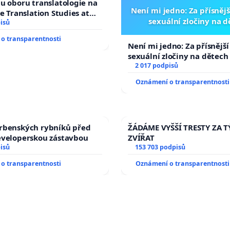
u oboru translatologie na
Není mi jedno: Za přísnějš
ve Translation Studies at
sexuální zločiny na 
 of Arts, Charles
isů
o transparentnosti
Není mi jedno: Za přísnější
sexuální zločiny na dětech
2 017 podpisů
Oznámení o transparentnosti
rbenských rybníků před
ŽÁDÁME VYŠŠÍ TRESTY ZA 
eveloperskou zástavbou
ZVÍŘAT
isů
153 703 podpisů
o transparentnosti
Oznámení o transparentnosti