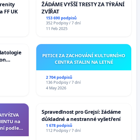
renity
ŽÁDÁME VYŠŠÍ TRESTY ZA TÝRÁNÍ
a FF UK
ZVÍŘAT
153 690 podpisů
352 Podpisy / 7 dní
11 Feb 2025
latologie
PETICE ZA ZACHOVÁNÍ KULTURNÍHO
ion
CENTRA STALIN NA LETNÉ
Arts,
2 704 podpisů
136 Podpisy / 7 dní
4 May 2026
Spravedlnost pro Grejsí: žádáme
A‼️VÝZVA
důkladné a nestranné vyšetření
ENTU na
1 678 podpisů
ní podle §
112 Podpisy / 7 dní
u k návrhu