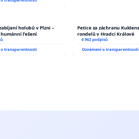
o transparentnosti
abíjení holubů v Plzni –
Petice za záchranu Kuklen
humánní řešení
rondelů v Hradci Králové
sů
6 962 podpisů
o transparentnosti
Oznámení o transparentnosti