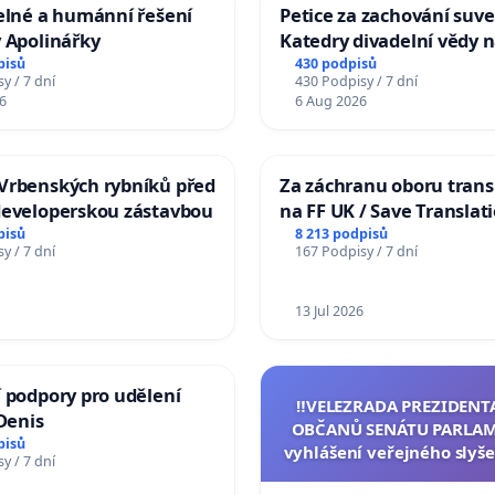
elné a humánní řešení
Petice za zachování suve
 Apolinářky
Katedry divadelní vědy n
pisů
430 podpisů
y / 7 dní
430 Podpisy / 7 dní
6
6 Aug 2026
Vrbenských rybníků před
Za záchranu oboru trans
developerskou zástavbou
na FF UK / Save Translat
Studies at the Faculty of 
pisů
8 213 podpisů
y / 7 dní
167 Podpisy / 7 dní
Charles University
13 Jul 2026
 podpory pro udělení
‼️VELEZRADA PREZIDENT
 Denis
OBČANŮ SENÁTU PARLAM
pisů
vyhlášení veřejného slyše
y / 7 dní
144 jednacího řádu Senát