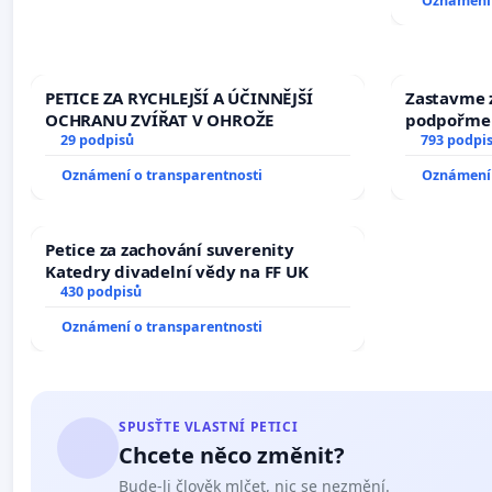
Oznámení 
PETICE ZA RYCHLEJŠÍ A ÚČINNĚJŠÍ
Zastavme z
OCHRANU ZVÍŘAT V OHROŽE
podpořme 
29 podpisů
793 podpi
Oznámení o transparentnosti
Oznámení 
Petice za zachování suverenity
Katedry divadelní vědy na FF UK
430 podpisů
Oznámení o transparentnosti
SPUSŤTE VLASTNÍ PETICI
Chcete něco změnit?
Bude-li člověk mlčet, nic se nezmění.