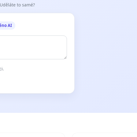
 Uděláte to samé?
ěno AI
ci.