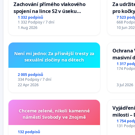
Zachování přímého vlakového
Za udržit
spojení na lince S2 v úseku
pro kočky
Ostrava – Bohumín – Karviná –
1 332 podpisů
7 523 pod
1 332 Podpisy / 7 dní
668 Podpis
Mosty u Jablunkova
1 Aug 2026
10 Jun 202
Ochrana 
Není mi jedno: Za přísnější tresty za
masivní 
sexuální zločiny na dětech
1 317 pod
174 Podpis
2 005 podpisů
334 Podpisy / 7 dní
22 Apr 2026
3 Jul 2026
Vyjádření
Chceme zelené, nikoli kamenné
milosti –
náměstí Svobody ve Znojmě
1 754 pod
131 Podpis
132 podpisů