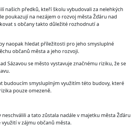
í našich předků, kteří školu vybudovali za nelehkých
e poukazují na nezájem o rozvoj města Žďáru nad
ovat s občany takto důležité rozhodnutí a
y naopak hledat příležitosti pro jeho smysluplné
ěchu občanů města a jeho rozvoji.
ad Sázavou se město vystavuje značnému riziku, že se
tavu.
at budoucím smysluplným využitím této budovy, které
 rizika pouze omezeně.
 neschválili a tato zůstala nadále v majetku města Žďáru
využití v zájmu občanů města.