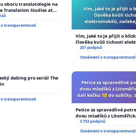
u oboru translatologie na
Vím, jaké to je přijít o 
ve Translation Studies at
člověka kvůli ticho
 of Arts, Charles
isů
elektromobilů, nečeke
o transparentnosti
přibydou další, zaveďme 
auta!
Vím, jaké to je přijít o blíz
člověka kvůli tichosti elek
nečekejme, až přibydou dal
257 podpisů
zaveďme slyšitelná auta!
Oznámení o transparentnosti
český dabing pro seriál The
Petice za spravedlivé po
in
dvou mladíků z Litoměřic
dali kočku 😿 do sušičky, z
o transparentnosti
umírání zvířete nato
Petice za spravedlivé potr
dvou mladíků z Litoměřicka
dali kočku 😿 do sušičky, za
3 752 podpisů
umírání zvířete natočili.
Oznámení o transparentnosti