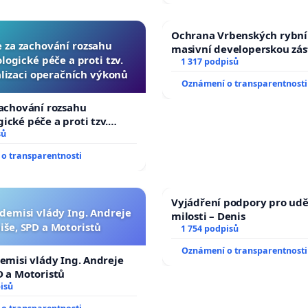
Ochrana Vrbenských rybní
e za zachování rozsahu
masivní developerskou zá
logické péče a proti tzv.
1 317 podpisů
lizaci operačních výkonů
Oznámení o transparentnosti
zachování rozsahu
ické péče a proti tzv.
zaci operačních výkonů
sů
o transparentnosti
Vyjádření podpory pro udě
 demisi vlády Ing. Andreje
milosti – Denis
iše, SPD a Motoristů
1 754 podpisů
Oznámení o transparentnosti
demisi vlády Ing. Andreje
D a Motoristů
isů