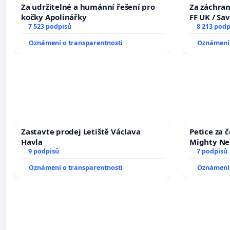
Za udržitelné a humánní řešení pro
Za záchran
kočky Apolinářky
FF UK / Sa
7 523 podpisů
the Faculty
8 213 podp
University
Oznámení o transparentnosti
Oznámení 
Zastavte prodej Letiště Václava
Petice za 
Havla
Mighty Ne
9 podpisů
7 podpisů
Oznámení o transparentnosti
Oznámení 