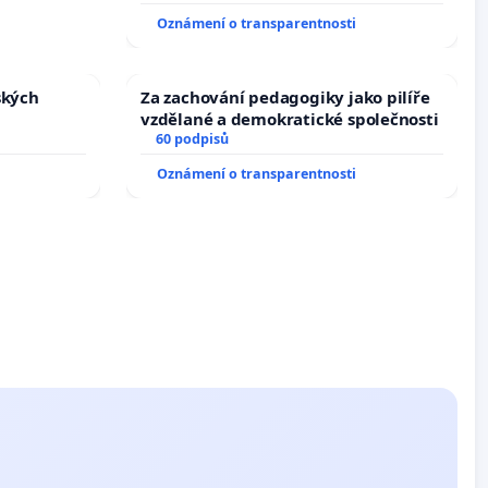
tragédie malé Viktorky už nemohla
Oznámení o transparentnosti
opakovat!
ských
Za zachování pedagogiky jako pilíře
vzdělané a demokratické společnosti
60 podpisů
Oznámení o transparentnosti