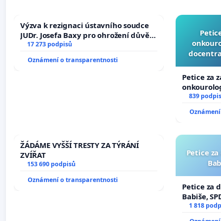
Výzva k rezignaci ústavního soudce
Petic
JUDr. Josefa Baxy pro ohrožení důvěry
onkouro
ve spravedlivý proces
17 273 podpisů
docentra
Oznámení o transparentnosti
Petice za 
onkourolog
docentrali
839 podpi
Oznámení 
ŽÁDÁME VYŠŠÍ TRESTY ZA TÝRÁNÍ
Petice za
ZVÍŘAT
Bab
153 690 podpisů
Oznámení o transparentnosti
Petice za 
Babiše, SP
1 818 podp