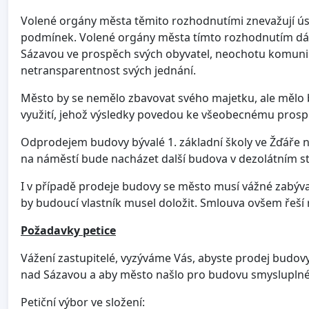
Volené orgány města těmito rozhodnutími znevažují úsil
podmínek. Volené orgány města tímto rozhodnutím dál
Sázavou ve prospěch svých obyvatel, neochotu komunik
netransparentnost svých jednání.
Město by se nemělo zbavovat svého majetku, ale mělo b
využití, jehož výsledky povedou ke všeobecnému prosp
Odprodejem budovy bývalé 1. základní školy ve Žďáře n
na náměstí bude nacházet další budova v dezolátním s
I v případě prodeje budovy se město musí vážné zabýv
by budoucí vlastník musel doložit. Smlouva ovšem řeší
Požadavky petice
Vážení zastupitelé, vyzýváme Vás, abyste prodej budovy
nad Sázavou a aby město našlo pro budovu smysluplné 
Petiční výbor ve složení: