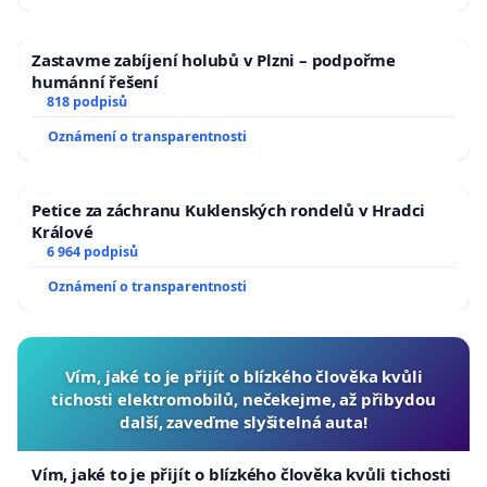
Zastavme zabíjení holubů v Plzni – podpořme
humánní řešení
818 podpisů
Oznámení o transparentnosti
Petice za záchranu Kuklenských rondelů v Hradci
Králové
6 964 podpisů
Oznámení o transparentnosti
Vím, jaké to je přijít o blízkého člověka kvůli
tichosti elektromobilů, nečekejme, až přibydou
další, zaveďme slyšitelná auta!
Vím, jaké to je přijít o blízkého člověka kvůli tichosti