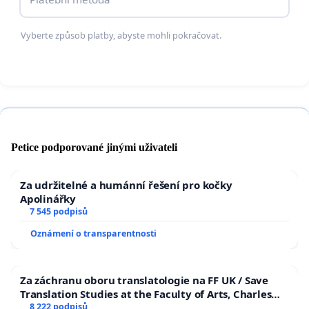
Vyberte způsob platby, abyste mohli pokračovat.
Petice podporované jinými uživateli
Za udržitelné a humánní řešení pro kočky
Apolinářky
7 545 podpisů
Oznámení o transparentnosti
Za záchranu oboru translatologie na FF UK / Save
Translation Studies at the Faculty of Arts, Charles
University
8 222 podpisů