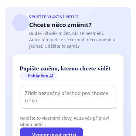
SPUSŤTE VLASTNÍ PETICI
Chcete něco změnit?
Bude-li člověk mlčet, nic se nezmění.
Autor této petice se rozhodl něco změnit a
jednat. Uděláte to samé?
Popište změnu, kterou chcete vidět
Poháněno AI
Napište to vlastními slovy. AI za vás připraví
silnou petici.
Vygenerovat petici