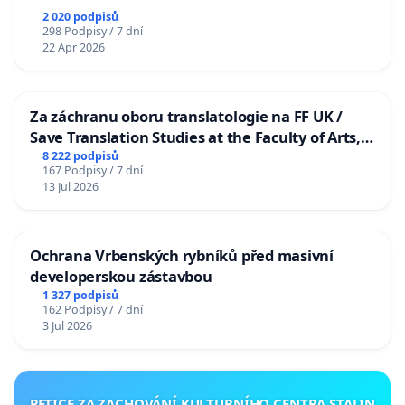
2 020 podpisů
298 Podpisy / 7 dní
22 Apr 2026
Za záchranu oboru translatologie na FF UK /
Save Translation Studies at the Faculty of Arts,
Charles University
8 222 podpisů
167 Podpisy / 7 dní
13 Jul 2026
Ochrana Vrbenských rybníků před masivní
developerskou zástavbou
1 327 podpisů
162 Podpisy / 7 dní
3 Jul 2026
PETICE ZA ZACHOVÁNÍ KULTURNÍHO CENTRA STALIN