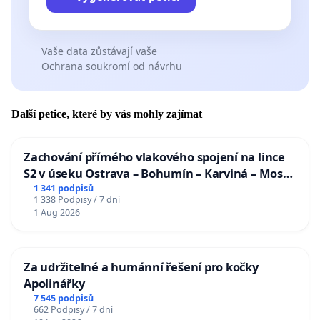
Vaše data zůstávají vaše
Ochrana soukromí od návrhu
Další petice, které by vás mohly zajímat
Zachování přímého vlakového spojení na lince
S2 v úseku Ostrava – Bohumín – Karviná – Mosty
u Jablunkova
1 341 podpisů
1 338 Podpisy / 7 dní
1 Aug 2026
Za udržitelné a humánní řešení pro kočky
Apolinářky
7 545 podpisů
662 Podpisy / 7 dní