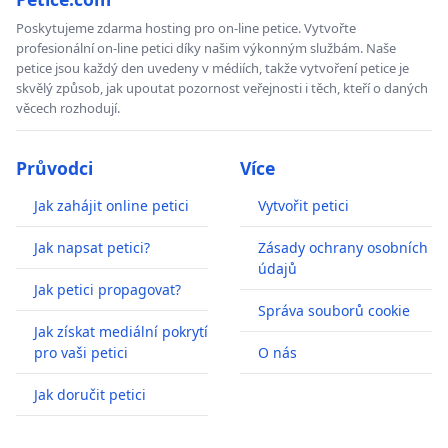
Poskytujeme zdarma hosting pro on-line petice. Vytvořte
profesionální on-line petici díky našim výkonným službám. Naše
petice jsou každý den uvedeny v médiích, takže vytvoření petice je
skvělý způsob, jak upoutat pozornost veřejnosti i těch, kteří o daných
věcech rozhodují.
Průvodci
Více
Jak zahájit online petici
Vytvořit petici
Jak napsat petici?
Zásady ochrany osobních
údajů
Jak petici propagovat?
Správa souborů cookie
Jak získat mediální pokrytí
pro vaši petici
O nás
Jak doručit petici