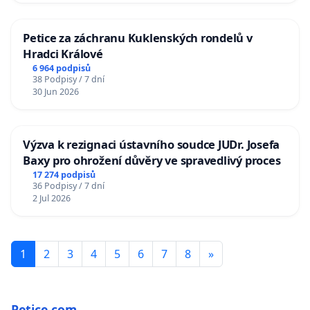
Petice za záchranu Kuklenských rondelů v
Hradci Králové
6 964 podpisů
38 Podpisy / 7 dní
30 Jun 2026
Výzva k rezignaci ústavního soudce JUDr. Josefa
Baxy pro ohrožení důvěry ve spravedlivý proces
17 274 podpisů
36 Podpisy / 7 dní
2 Jul 2026
1
2
3
4
5
6
7
8
»
Petice.com