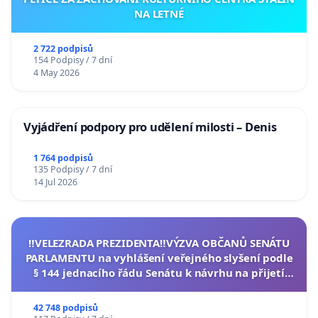
NA LETNÉ
2 722 podpisů
154 Podpisy / 7 dní
4 May 2026
Vyjádření podpory pro udělení milosti – Denis
1 764 podpisů
135 Podpisy / 7 dní
14 Jul 2026
‼️VELEZRADA PREZIDENTA‼️VÝZVA OBČANŮ SENÁTU
PARLAMENTU na vyhlášení veřejného slyšení podle
§ 144 jednacího řádu Senátu k návrhu na přijetí
usnesení k podání ústavní žaloby na prezidenta
republiky
42 748 podpisů