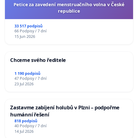
Petice za zavedení menstruačního volna v České
republice
33 517 podpisů
66 Podpisy / 7 dní
15 Jun 2026
Chceme svého ředitele
1 190 podpisů
47 Podpisy / 7 dní
23 Jul 2026
Zastavme zabíjení holubů v Plzni – podpořme
humánní řešení
818 podpisů
40 Podpisy / 7 dní
14 Jul 2026