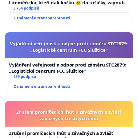
Litoměřicka, kteří dali kočku 😿 do sušičky, zapnuli ji
a umírání zvířete natočili.
3 754 podpisů
Oznámení o transparentnosti
Vyjádření veřejnosti a odpor proti záměru STC2879:
„Logistické centrum FCC Sluštice“
Vyjádření veřejnosti a odpor proti záměru STC2879:
„Logistické centrum FCC Sluštice“
459 podpisů
Oznámení o transparentnosti
Zrušení promlčecích lhůt u závažných a zvlášť
závažných trestných činů
Zrušení promlčecích lhůt u závažných a zvlášť