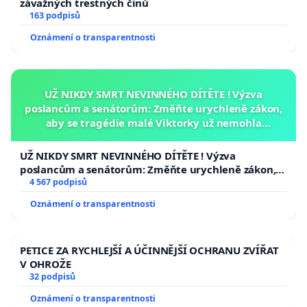
závažných trestných činů
163 podpisů
Oznámení o transparentnosti
UŽ NIKDY SMRT NEVINNÉHO DÍTĚTE ! Výzva
poslancům a senátorům: Změňte urychleně zákon,
aby se tragédie malé Viktorky už nemohla
opakovat!
UŽ NIKDY SMRT NEVINNÉHO DÍTĚTE ! Výzva
poslancům a senátorům: Změňte urychleně zákon,
aby se tragédie malé Viktorky už nemohla opakovat!
4 567 podpisů
Oznámení o transparentnosti
PETICE ZA RYCHLEJŠÍ A ÚČINNĚJŠÍ OCHRANU ZVÍŘAT
V OHROŽE
32 podpisů
Oznámení o transparentnosti