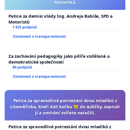
Motoristů
Petice za demisi vlády Ing. Andreje Babiše, SPD a
Motoristů
1 823 podpisů
Oznámení o transparentnosti
Za zachování pedagogiky jako pilíře vzdělané a
demokratické společnosti
86 podpisů
Oznámení o transparentnosti
Petice za spravedlivé potrestání dvou mladíků z
Litoměřicka, kteří dali kočku 😿 do sušičky, zapnuli
ji a umírání zvířete natočili.
Petice za spravedlivé potrestání dvou mladíků z