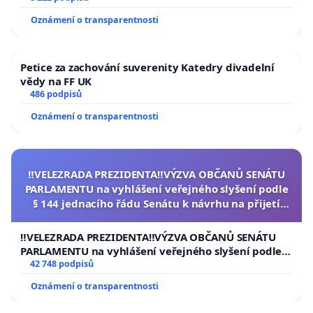
Oznámení o transparentnosti
Petice za zachování suverenity Katedry divadelní
vědy na FF UK
486 podpisů
Oznámení o transparentnosti
‼️VELEZRADA PREZIDENTA‼️VÝZVA OBČANŮ SENÁTU
PARLAMENTU na vyhlášení veřejného slyšení podle
§ 144 jednacího řádu Senátu k návrhu na přijetí
usnesení k podání ústavní žaloby na prezidenta
republiky
‼️VELEZRADA PREZIDENTA‼️VÝZVA OBČANŮ SENÁTU
PARLAMENTU na vyhlášení veřejného slyšení podle §
144 jednacího řádu Senátu k návrhu na přijetí
42 748 podpisů
usnesení k podání ústavní žaloby na prezidenta
Oznámení o transparentnosti
republiky