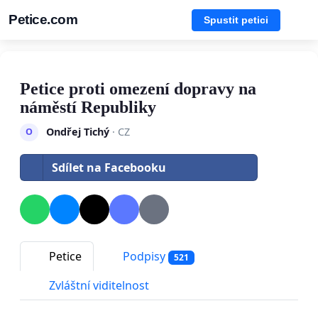
Petice.com
Spustit petici
Petice proti omezení dopravy na
náměstí Republiky
Ondřej Tichý
· CZ
O
Sdílet na Facebooku
Petice
Podpisy
521
Zvláštní viditelnost