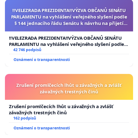
‼️VELEZRADA PREZIDENTA‼️VÝZVA OBČANŮ SENÁTU
PARLAMENTU na vyhlášení veřejného slyšení podle
§ 144 jednacího řádu Senátu k návrhu na přijetí
usnesení k podání ústavní žaloby na prezidenta
republiky
‼️VELEZRADA PREZIDENTA‼️VÝZVA OBČANŮ SENÁTU
PARLAMENTU na vyhlášení veřejného slyšení podle §
144 jednacího řádu Senátu k návrhu na přijetí
42 746 podpisů
usnesení k podání ústavní žaloby na prezidenta
Oznámení o transparentnosti
republiky
Zrušení promlčecích lhůt u závažných a zvlášť
závažných trestných činů
Zrušení promlčecích lhůt u závažných a zvlášť
závažných trestných činů
162 podpisů
Oznámení o transparentnosti