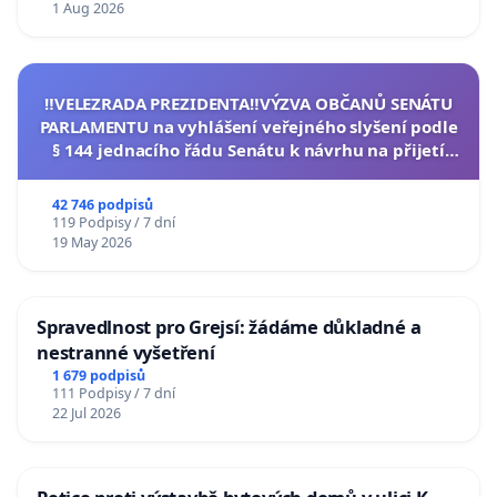
1 Aug 2026
‼️VELEZRADA PREZIDENTA‼️VÝZVA OBČANŮ SENÁTU
PARLAMENTU na vyhlášení veřejného slyšení podle
§ 144 jednacího řádu Senátu k návrhu na přijetí
usnesení k podání ústavní žaloby na prezidenta
republiky
42 746 podpisů
119 Podpisy / 7 dní
19 May 2026
Spravedlnost pro Grejsí: žádáme důkladné a
nestranné vyšetření
1 679 podpisů
111 Podpisy / 7 dní
22 Jul 2026