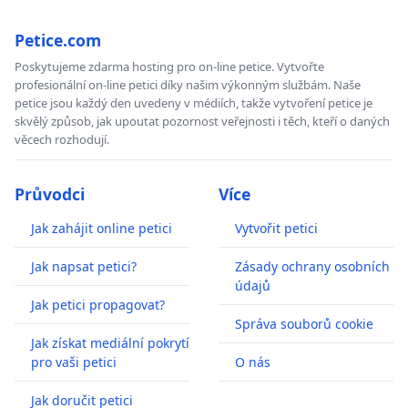
Petice.com
Poskytujeme zdarma hosting pro on-line petice. Vytvořte
profesionální on-line petici díky našim výkonným službám. Naše
petice jsou každý den uvedeny v médiích, takže vytvoření petice je
skvělý způsob, jak upoutat pozornost veřejnosti i těch, kteří o daných
věcech rozhodují.
Průvodci
Více
Jak zahájit online petici
Vytvořit petici
Jak napsat petici?
Zásady ochrany osobních
údajů
Jak petici propagovat?
Správa souborů cookie
Jak získat mediální pokrytí
pro vaši petici
O nás
Jak doručit petici