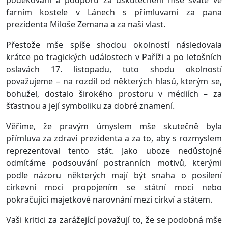
poděkování a podporu za uskutečnění mše svaté ve
farním kostele v Lánech s přímluvami za pana
prezidenta Miloše Zemana a za naši vlast.
Přestože mše spíše shodou okolností následovala
krátce po tragických událostech v Paříži a po letošních
oslavách 17. listopadu, tuto shodu okolností
považujeme – na rozdíl od některých hlasů, kterým se,
bohužel, dostalo širokého prostoru v médiích – za
šťastnou a její symboliku za dobré znamení.
Věříme, že pravým úmyslem mše skutečně byla
přímluva za zdraví prezidenta a za to, aby s rozmyslem
reprezentoval tento stát. Jako uboze nedůstojné
odmítáme podsouvání postranních motivů, kterými
podle názoru některých mají být snaha o posílení
církevní moci propojením se státní mocí nebo
pokračující majetkové narovnání mezi církví a státem.
Vaši kritici za zarážející považují to, že se podobná mše