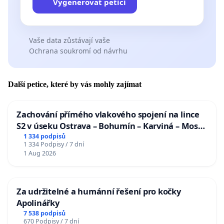
Vygenerovat petici
Vaše data zůstávají vaše
Ochrana soukromí od návrhu
Další petice, které by vás mohly zajímat
Zachování přímého vlakového spojení na lince
S2 v úseku Ostrava – Bohumín – Karviná – Mosty
u Jablunkova
1 334 podpisů
1 334 Podpisy / 7 dní
1 Aug 2026
Za udržitelné a humánní řešení pro kočky
Apolinářky
7 538 podpisů
670 Podpisy / 7 dní