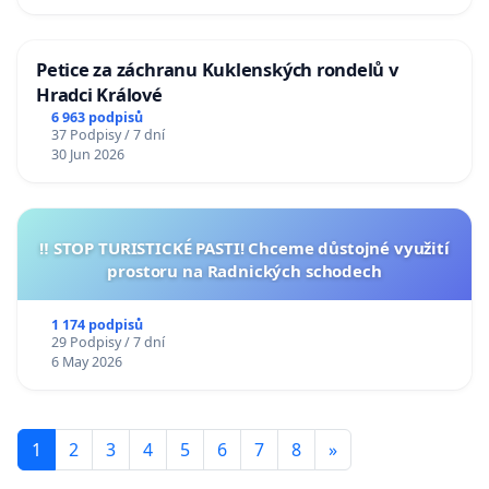
Petice za záchranu Kuklenských rondelů v
Hradci Králové
6 963 podpisů
37 Podpisy / 7 dní
30 Jun 2026
‼️ STOP TURISTICKÉ PASTI! Chceme důstojné využití
prostoru na Radnických schodech
1 174 podpisů
29 Podpisy / 7 dní
6 May 2026
1
2
3
4
5
6
7
8
»