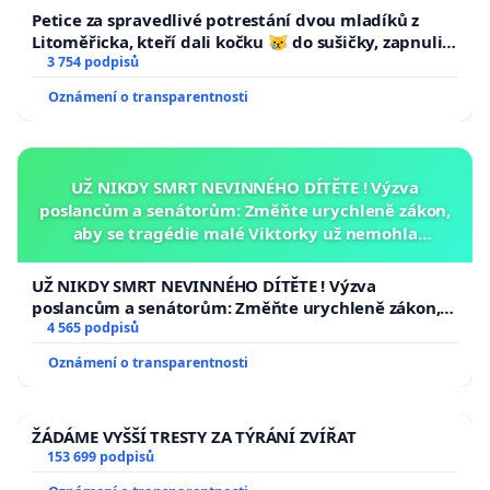
Petice za spravedlivé potrestání dvou mladíků z
Litoměřicka, kteří dali kočku 😿 do sušičky, zapnuli ji
a umírání zvířete natočili.
3 754 podpisů
Oznámení o transparentnosti
UŽ NIKDY SMRT NEVINNÉHO DÍTĚTE ! Výzva
poslancům a senátorům: Změňte urychleně zákon,
aby se tragédie malé Viktorky už nemohla
opakovat!
UŽ NIKDY SMRT NEVINNÉHO DÍTĚTE ! Výzva
poslancům a senátorům: Změňte urychleně zákon,
aby se tragédie malé Viktorky už nemohla opakovat!
4 565 podpisů
Oznámení o transparentnosti
ŽÁDÁME VYŠŠÍ TRESTY ZA TÝRÁNÍ ZVÍŘAT
153 699 podpisů