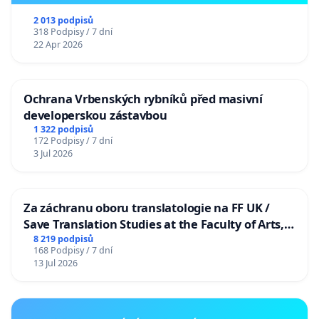
2 013 podpisů
318 Podpisy / 7 dní
22 Apr 2026
Ochrana Vrbenských rybníků před masivní
developerskou zástavbou
1 322 podpisů
172 Podpisy / 7 dní
3 Jul 2026
Za záchranu oboru translatologie na FF UK /
Save Translation Studies at the Faculty of Arts,
Charles University
8 219 podpisů
168 Podpisy / 7 dní
13 Jul 2026