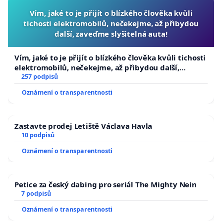
Vím, jaké to je přijít o blízkého člověka kvůli
tichosti elektromobilů, nečekejme, až přibydou
další, zaveďme slyšitelná auta!
Vím, jaké to je přijít o blízkého člověka kvůli tichosti
elektromobilů, nečekejme, až přibydou další,
zaveďme slyšitelná auta!
257 podpisů
Oznámení o transparentnosti
Zastavte prodej Letiště Václava Havla
10 podpisů
Oznámení o transparentnosti
Petice za český dabing pro seriál The Mighty Nein
7 podpisů
Oznámení o transparentnosti