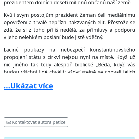
prezidentem dolních deseti milionů občanů naší země.
Kvůli svým postojům prezident Zeman čelí mediálnímu
opovržení a trvalé nepřízni takzvaných elit. Přestože se
zdá, že si z toho příliš nedělá, za přímluvy a podporu
v jeho nelehkém poslání bude jistě vděčný.
Laciné poukazy na nebezpečí konstantinovského
propojení státu s církví nejsou nyní na místě. Když už
nic jiného tak tedy alespoň biblické „Běda, když vás
budou všichni lidé chválit; vždyť stejně se chovali jejich
otcové k falešným prorokům“ (Lk 6, 26) by mohlo Vašim
...Ukázat více
kritikům otevřít oči. Nejste to Vy a není to ani prezident
Zeman, kdo je nyní zahrnut všeobecnou přízní a
souhlasem. Hlas lidu tak, jak se ho snaží vykreslit
masová média, ale hlasem lidu ve skutečnosti není.
Takzvané elity rády promlouvají jménem národa, ve
Kontaktovat autora petice
skutečnosti ale reprezentují pouze samy sebe.
Ve Vašem kroku naopak spatřujeme autenticky