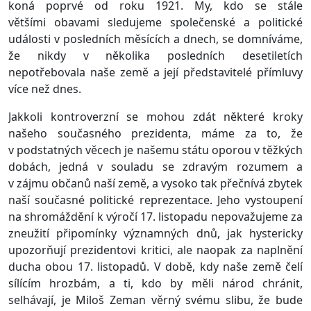
koná poprvé od roku 1921. My, kdo se stále
většími obavami sledujeme společenské a politické
události v posledních měsících a dnech, se domníváme,
že nikdy v několika posledních desetiletích
nepotřebovala naše země a její představitelé přímluvy
více než dnes.
Jakkoli kontroverzní se mohou zdát některé kroky
našeho současného prezidenta, máme za to, že
v podstatných věcech je našemu státu oporou v těžkých
dobách, jedná v souladu se zdravým rozumem a
v zájmu občanů naší země, a vysoko tak přečnívá zbytek
naší současné politické reprezentace. Jeho vystoupení
na shromáždění k výročí 17. listopadu nepovažujeme za
zneužití připomínky významných dnů, jak hystericky
upozorňují prezidentovi kritici, ale naopak za naplnění
ducha obou 17. listopadů. V době, kdy naše země čelí
sílícím hrozbám, a ti, kdo by měli národ chránit,
selhávají, je Miloš Zeman věrný svému slibu, že bude