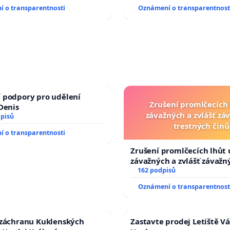
 o transparentnosti
Oznámení o transparentnost
 podpory pro udělení
Zrušení promlčecích 
 Denis
závažných a zvlášť zá
dpisů
trestných činů
 o transparentnosti
Zrušení promlčecích lhůt 
závažných a zvlášť závažn
trestných činů
162 podpisů
Oznámení o transparentnost
 záchranu Kuklenských
Zastavte prodej Letiště V