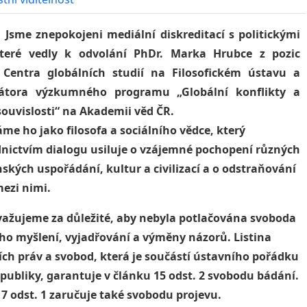
Jsme znepokojeni mediální diskreditací s politickými
které vedly k odvolání PhDr. Marka Hrubce z pozic
e Centra globálních studií na Filosofickém ústavu a
átora výzkumného programu „Globální konflikty a
souvislosti“ na Akademii věd ČR.
o jako filosofa a sociálního vědce, který
dnictvím dialogu usiluje o vzájemné pochopení různých
ských uspořádání, kultur a civilizací a o odstraňování
ezi nimi.
eme za důležité, aby nebyla potlačována svoboda
ho myšlení, vyjadřování a výměny názorů. Listina
ch práv a svobod, která je součástí ústavního pořádku
publiky, garantuje v článku 15 odst. 2 svobodu bádání.
7 odst. 1 zaručuje také svobodu projevu.