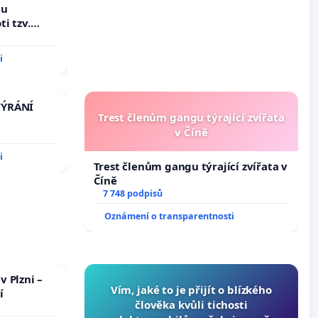
hu
i tzv.
h výkonů
i
TÝRÁNÍ
Trest členům gangu týrající zvířata
v Číně
i
Trest členům gangu týrající zvířata v
Číně
7 748 podpisů
Oznámení o transparentnosti
v Plzni –
Vím, jaké to je přijít o blízkého
í
člověka kvůli tichosti