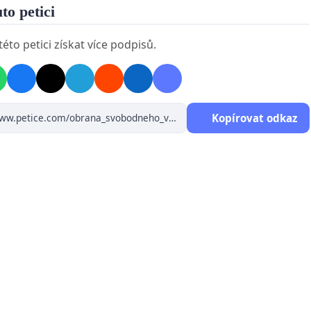
uto petici
éto petici získat více podpisů.
Kopírovat odkaz