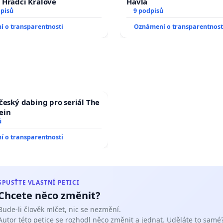
 Hradci Králové
Havla
dpisů
9 podpisů
 o transparentnosti
Oznámení o transparentnost
 český dabing pro seriál The
ein
ů
 o transparentnosti
SPUSŤTE VLASTNÍ PETICI
Chcete něco změnit?
Bude-li člověk mlčet, nic se nezmění.
Autor této petice se rozhodl něco změnit a jednat. Uděláte to samé