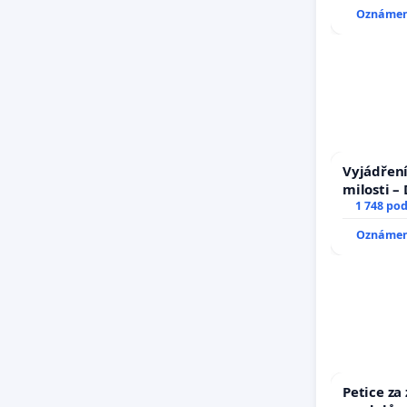
Oznámení
Vyjádření
milosti –
1 748 po
Oznámení
Petice za