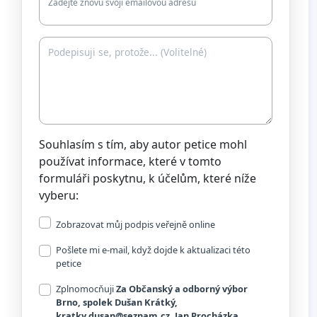
Zadejte znovu svoji emailovou adresu
Souhlasím s tím, aby autor petice mohl
používat informace, které v tomto
formuláři poskytnu, k účelům, které níže
vyberu:
Zobrazovat můj podpis veřejně online
Pošlete mi e-mail, když dojde k aktualizaci této
petice
Zplnomocňuji
Za Občanský a odborný výbor
Brno, spolek Dušan Krátký,
kratky.dusan@seznam.cz
, Jan Procházka,