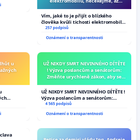
elektromobilů, nečekejme, až
i
přibydou další, zaveďme slyšitelná
auta!
Vím, jaké to je přijít o blízkého
člověka kvůli tichosti elektromobilů,
nečekejme, až přibydou další,
257 podpisů
zaveďme slyšitelná auta!
Oznámení o transparentnosti
lhůt u
UŽ NIKDY SMRT NEVINNÉHO DÍTĚTE
važných
! Výzva poslancům a senátorům:
Změňte urychleně zákon, aby se
tragédie malé Viktorky už nemohla
opakovat!
u
UŽ NIKDY SMRT NEVINNÉHO DÍTĚTE !
ých
Výzva poslancům a senátorům:
Změňte urychleně zákon, aby se
4 565 podpisů
tragédie malé Viktorky už nemohla
i
Oznámení o transparentnosti
opakovat!
áclava
Petice za demisi vlády Ing. Andreje