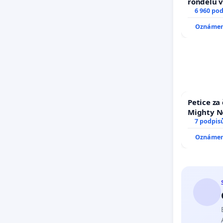
rondelů v
6 960 po
Oznámení
Petice za
Mighty N
7 podpis
Oznámení