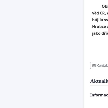
Obracím
věd ČR,
hájila 
Hrubce a
jako dří
Kontak
Aktuali
Informac