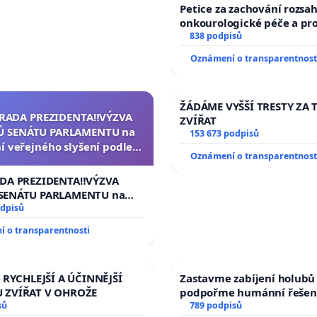
Petice za zachování rozsa
onkourologické péče a prot
docentralizaci operačníc
838 podpisů
Oznámení o transparentnost
ŽÁDÁME VYŠŠÍ TRESTY ZA 
ZRADA PREZIDENTA‼️VÝZVA
ZVÍŘAT
 SENÁTU PARLAMENTU na
153 673 podpisů
í veřejného slyšení podle §
Oznámení o transparentnost
ednacího řádu Senátu k
a přijetí usnesení k podání
ADA PREZIDENTA‼️VÝZVA
ní žaloby na prezidenta
SENÁTU PARLAMENTU na
republiky
 veřejného slyšení podle §
odpisů
cího řádu Senátu k návrhu
 o transparentnosti
í usnesení k podání ústavní
 prezidenta republiky
 RYCHLEJŠÍ A ÚČINNĚJŠÍ
Zastavme zabíjení holubů 
 ZVÍŘAT V OHROŽE
podpořme humánní řešen
sů
789 podpisů