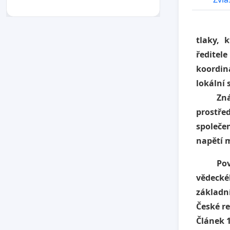
tlaky, 
ředitel
koordin
lokální 
Známe h
prostře
společen
napětí m
Považuj
vědecké
základní
České re
Článek 1