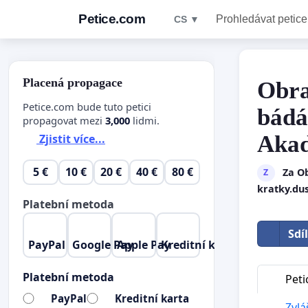
Petice.com
Prohledávat petice
CS ▼
Placená propagace
Obra
Petice.com bude tuto petici
bádá
propagovat mezi
3,000
lidmi.
Akad
Zjistit více...
5 €
10 €
20 €
40 €
80 €
Za O
Z
kratky.du
Platební metoda
Sdí
PayPal
Google Pay
Apple Pay
Kreditní karta
Platební metoda
Peti
PayPal
Kreditní karta
Zvláš