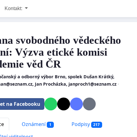
Kontakt:
na svobodného vědeckého
ní: Výzva etické komisi
emie věd ČR
bčanský a odborný výbor Brno, spolek Dušan Krátký,
san@seznam.cz
, Jan Procházka,
janproch1@seznam.cz
·
let na Facebooku
ce
Oznámení
Podpisy
1
217
tní viditelnost