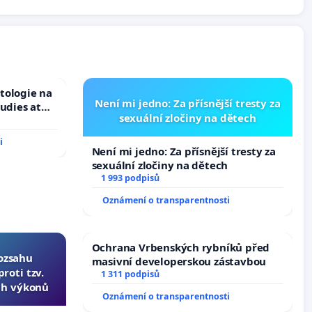
tologie na
Není mi jedno: Za přísnější tresty za
tudies at
sexuální zločiny na dětech
s
i
Není mi jedno: Za přísnější tresty za
sexuální zločiny na dětech
1 993 podpisů
Oznámení o transparentnosti
Ochrana Vrbenských rybníků před
rozsahu
masivní developerskou zástavbou
roti tzv.
1 311 podpisů
ch výkonů
Oznámení o transparentnosti