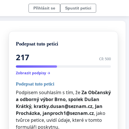
Přihlásit se
Spustit petici
Podepsat tuto petici
217
Cíl: 500
Zobrazit podpisy →
Podepsat tuto petici
Podpisem souhlasím s tím, že
Za Občanský
a odborný výbor Brno, spolek Dušan
Krátký,
kratky.dusan@seznam.cz
, Jan
Procházka,
janproch1@seznam.cz
, jako
tvůrce petice, uvidí údaje, které v tomto
formuláři poskytnu.