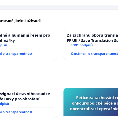
rované jinými uživateli
elné a humánní řešení pro
Za záchranu oboru transla
olinářky
FF UK / Save Translation S
dpisů
the Faculty of Arts, Charle
8 191 podpisů
University
 o transparentnosti
Oznámení o transparentnost
ezignaci ústavního soudce
Petice za zachování 
efa Baxy pro ohrožení
onkourologické péče a p
 spravedlivý proces
odpisů
docentralizaci operační
 o transparentnosti