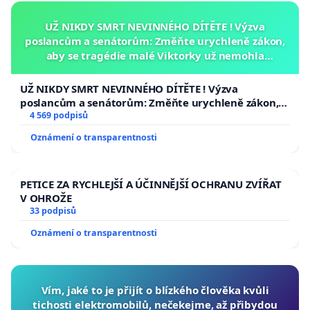
UŽ NIKDY SMRT NEVINNÉHO DÍTĚTE ! Výzva
poslancům a senátorům: Změňte urychleně zákon,
aby se tragédie malé Viktorky už nemohla
opakovat!
UŽ NIKDY SMRT NEVINNÉHO DÍTĚTE ! Výzva
poslancům a senátorům: Změňte urychleně zákon,
aby se tragédie malé Viktorky už nemohla opakovat!
4 569 podpisů
Oznámení o transparentnosti
PETICE ZA RYCHLEJŠÍ A ÚČINNĚJŠÍ OCHRANU ZVÍŘAT
V OHROŽE
33 podpisů
Oznámení o transparentnosti
Vím, jaké to je přijít o blízkého člověka kvůli
tichosti elektromobilů, nečekejme, až přibydou