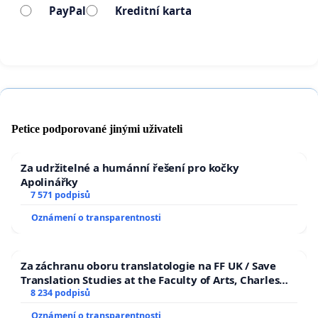
PayPal
Kreditní karta
Petice podporované jinými uživateli
Za udržitelné a humánní řešení pro kočky
Apolinářky
7 571 podpisů
Oznámení o transparentnosti
Za záchranu oboru translatologie na FF UK / Save
Translation Studies at the Faculty of Arts, Charles
University
8 234 podpisů
Oznámení o transparentnosti