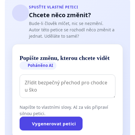
SPUSŤTE VLASTNÍ PETICI
Chcete něco změnit?
Bude-li člověk mlčet, nic se nezmění.
Autor této petice se rozhodl něco změnit a
jednat. Uděláte to samé?
Popište změnu, kterou chcete vidět
Poháněno AI
Napište to vlastními slovy. AI za vás připraví
silnou petici.
Vygenerovat petici