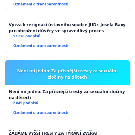
usnesení k podání ústavní žaloby na prezidenta
Oznámení o transparentnosti
republiky
Výzva k rezignaci ústavního soudce JUDr. Josefa Baxy
pro ohrožení důvěry ve spravedlivý proces
17 276 podpisů
Oznámení o transparentnosti
Není mi jedno: Za přísnější tresty za sexuální
zločiny na dětech
Není mi jedno: Za přísnější tresty za sexuální zločiny
na dětech
2 049 podpisů
Oznámení o transparentnosti
ŽÁDÁME VYŠŠÍ TRESTY ZA TÝRÁNÍ ZVÍŘAT