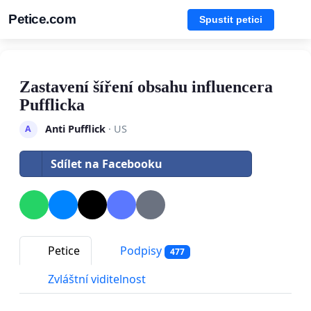
Petice.com
Spustit petici
Zastavení šíření obsahu influencera
Pufflicka
Anti Pufflick
· US
A
Sdílet na Facebooku
Petice
Podpisy
477
Zvláštní viditelnost