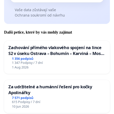
Vaše data zůstávají vaše
Ochrana soukromí od návrhu
Další petice, které by vás mohly zajímat
Zachování přímého vlakového spojení na lince
S2 v úseku Ostrava – Bohumín – Karviná – Mosty
u Jablunkova
1 356 podpisů
1 347 Podpisy / 7 dní
1 Aug 2026
Za udržitelné a humánní řešení pro kočky
Apolinářky
7 571 podpisů
615 Podpisy / 7 dní
10 Jun 2026