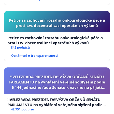
Petice za zachování rozsahu onkourologické péče a
proti tzv. docentralizaci operačních výkonů
Petice za zachování rozsahu onkourologické péče a
proti tzv. docentralizaci operačních výkonů
842 podpisů
Oznámení o transparentnosti
‼️VELEZRADA PREZIDENTA‼️VÝZVA OBČANŮ SENÁTU
PARLAMENTU na vyhlášení veřejného slyšení podle
§ 144 jednacího řádu Senátu k návrhu na přijetí
usnesení k podání ústavní žaloby na prezidenta
republiky
‼️VELEZRADA PREZIDENTA‼️VÝZVA OBČANŮ SENÁTU
PARLAMENTU na vyhlášení veřejného slyšení podle §
144 jednacího řádu Senátu k návrhu na přijetí
42 751 podpisů