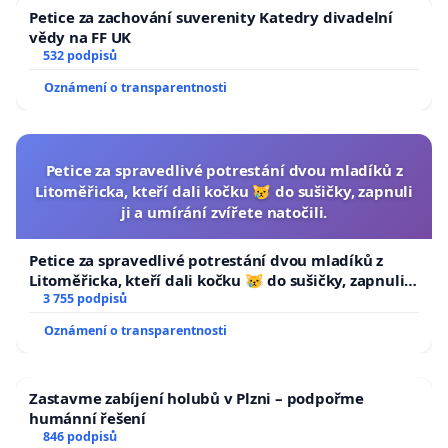
Petice za zachování suverenity Katedry divadelní
vědy na FF UK
532 podpisů
Oznámení o transparentnosti
Petice za spravedlivé potrestání dvou mladíků z
Litoměřicka, kteří dali kočku 😿 do sušičky, zapnuli
ji a umírání zvířete natočili.
Petice za spravedlivé potrestání dvou mladíků z
Litoměřicka, kteří dali kočku 😿 do sušičky, zapnuli ji
a umírání zvířete natočili.
3 755 podpisů
Oznámení o transparentnosti
Zastavme zabíjení holubů v Plzni – podpořme
humánní řešení
846 podpisů