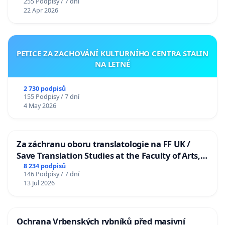
255 Podpisy / 7 dní
22 Apr 2026
PETICE ZA ZACHOVÁNÍ KULTURNÍHO CENTRA STALIN
NA LETNÉ
2 730 podpisů
155 Podpisy / 7 dní
4 May 2026
Za záchranu oboru translatologie na FF UK /
Save Translation Studies at the Faculty of Arts,
Charles University
8 234 podpisů
146 Podpisy / 7 dní
13 Jul 2026
Ochrana Vrbenských rybníků před masivní