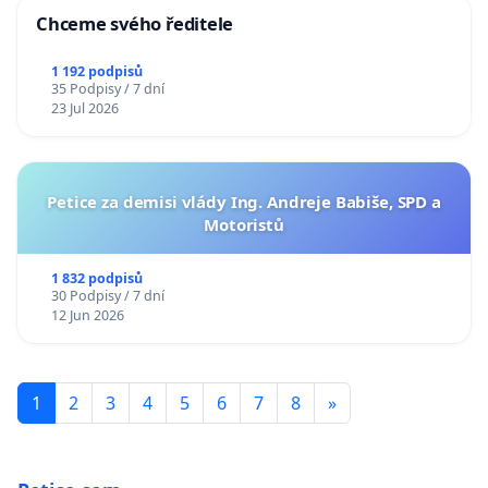
Chceme svého ředitele
1 192 podpisů
35 Podpisy / 7 dní
23 Jul 2026
Petice za demisi vlády Ing. Andreje Babiše, SPD a
Motoristů
1 832 podpisů
30 Podpisy / 7 dní
12 Jun 2026
1
2
3
4
5
6
7
8
»