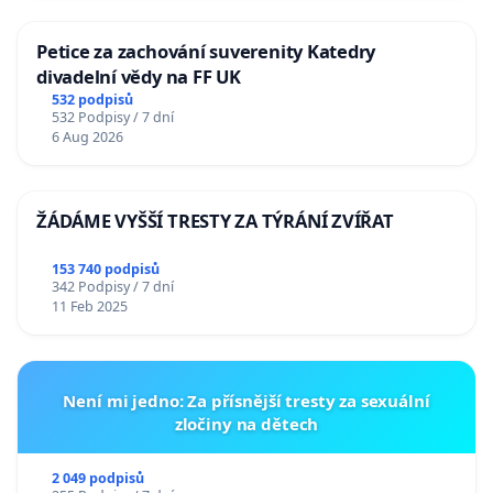
Petice za zachování suverenity Katedry
divadelní vědy na FF UK
532 podpisů
532 Podpisy / 7 dní
6 Aug 2026
ŽÁDÁME VYŠŠÍ TRESTY ZA TÝRÁNÍ ZVÍŘAT
153 740 podpisů
342 Podpisy / 7 dní
11 Feb 2025
Není mi jedno: Za přísnější tresty za sexuální
zločiny na dětech
2 049 podpisů