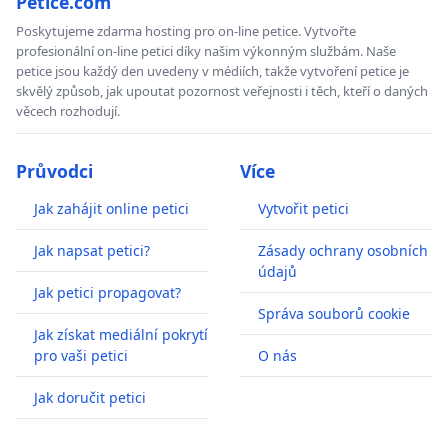
Petice.com
Poskytujeme zdarma hosting pro on-line petice. Vytvořte
profesionální on-line petici díky našim výkonným službám. Naše
petice jsou každý den uvedeny v médiích, takže vytvoření petice je
skvělý způsob, jak upoutat pozornost veřejnosti i těch, kteří o daných
věcech rozhodují.
Průvodci
Více
Jak zahájit online petici
Vytvořit petici
Jak napsat petici?
Zásady ochrany osobních
údajů
Jak petici propagovat?
Správa souborů cookie
Jak získat mediální pokrytí
pro vaši petici
O nás
Jak doručit petici