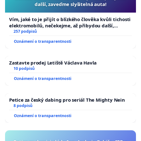
další, zaveďme slyšitelná auta!
Vím, jaké to je přijít o blízkého člověka kvůli tichosti
elektromobilů, nečekejme, až přibydou další,
zaveďme slyšitelná auta!
257 podpisů
Oznámení o transparentnosti
Zastavte prodej Letiště Václava Havla
10 podpisů
Oznámení o transparentnosti
Petice za český dabing pro seriál The Mighty Nein
8 podpisů
Oznámení o transparentnosti