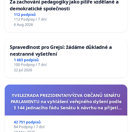
Za zachování pedagogiky jako pilíře vzdělané a
demokratické společnosti
112 podpisů
112 Podpisy / 7 dní
6 Aug 2026
Spravedlnost pro Grejsí: žádáme důkladné a
nestranné vyšetření
1 683 podpisů
100 Podpisy / 7 dní
22 Jul 2026
‼️VELEZRADA PREZIDENTA‼️VÝZVA OBČANŮ SENÁTU
PARLAMENTU na vyhlášení veřejného slyšení podle
§ 144 jednacího řádu Senátu k návrhu na přijetí
usnesení k podání ústavní žaloby na prezidenta
republiky
42 751 podpisů
84 Podpisy / 7 dní