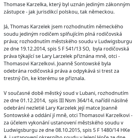
Thomase Karzelka, který byl uznán jediným zákonným
zástupce - jak jurisdikcí polskou, tak německou.
Já, Thomas Karzelek jsem rozhodnutím německého
soudu jediným rodičem splňujícím plná rodičovská
práva; rozhodnutím městského soudu v Ludwigsburgu
ze dne 19.12.2014, spis 5 F 541/13 SO, byla rodičovská
práva týkající se Lary Larzelek přiznána mně, otci -
Thomasovi Karzelkovi. Joanně Sontowské byla
odebrána rodičovská práva a odpykává si trest za
trestný čin, ke kterému se přiznala.
V současné době městký soud v Lubani, rozhodnutím
ze dne 01.12.2014, spis III Nsm 364/14, nařídil násilné
odebrání nezletié Lary Karzelek její matce Joanně
Sontowské a oddání jí mně, otci Thomasovi Karzelkovi -
za účelem vykonání ustanovení městského soudu v
Ludwigsburgu ze dne 08.10.2015, spis 5 F 1480/14 HKe
A, i ustanovení okresního soudu v Jelení Hoře ze dne