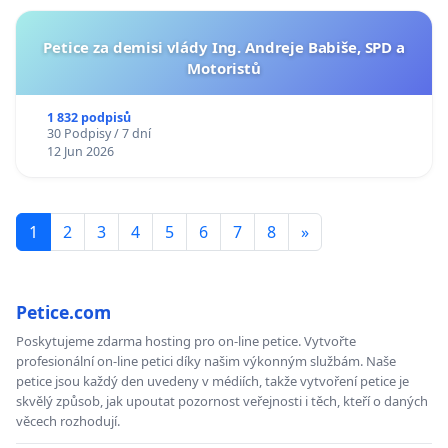
Petice za demisi vlády Ing. Andreje Babiše, SPD a
Motoristů
1 832 podpisů
30 Podpisy / 7 dní
12 Jun 2026
1
2
3
4
5
6
7
8
»
Petice.com
Poskytujeme zdarma hosting pro on-line petice. Vytvořte
profesionální on-line petici díky našim výkonným službám. Naše
petice jsou každý den uvedeny v médiích, takže vytvoření petice je
skvělý způsob, jak upoutat pozornost veřejnosti i těch, kteří o daných
věcech rozhodují.