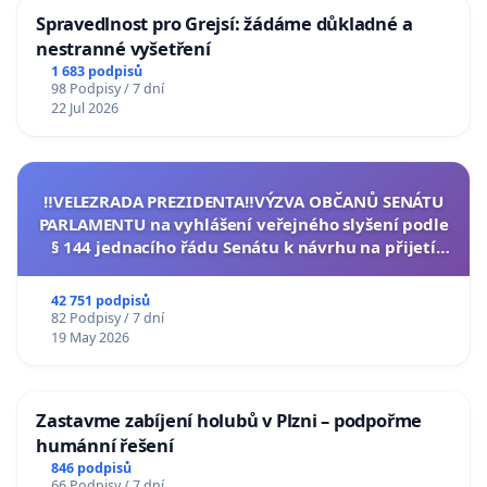
Spravedlnost pro Grejsí: žádáme důkladné a
nestranné vyšetření
1 683 podpisů
98 Podpisy / 7 dní
22 Jul 2026
‼️VELEZRADA PREZIDENTA‼️VÝZVA OBČANŮ SENÁTU
PARLAMENTU na vyhlášení veřejného slyšení podle
§ 144 jednacího řádu Senátu k návrhu na přijetí
usnesení k podání ústavní žaloby na prezidenta
republiky
42 751 podpisů
82 Podpisy / 7 dní
19 May 2026
Zastavme zabíjení holubů v Plzni – podpořme
humánní řešení
846 podpisů
66 Podpisy / 7 dní