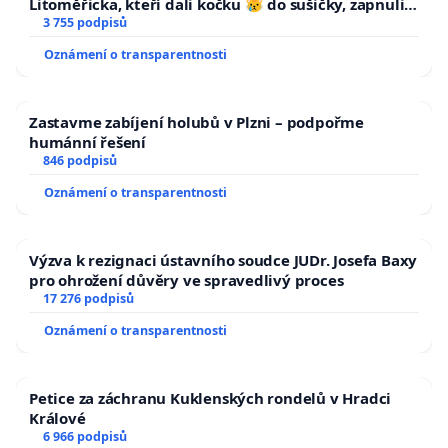
Litoměřicka, kteří dali kočku 😿 do sušičky, zapnuli ji
a umírání zvířete natočili.
3 755 podpisů
Oznámení o transparentnosti
Zastavme zabíjení holubů v Plzni – podpořme
humánní řešení
846 podpisů
Oznámení o transparentnosti
Výzva k rezignaci ústavního soudce JUDr. Josefa Baxy
pro ohrožení důvěry ve spravedlivý proces
17 276 podpisů
Oznámení o transparentnosti
Petice za záchranu Kuklenských rondelů v Hradci
Králové
6 966 podpisů