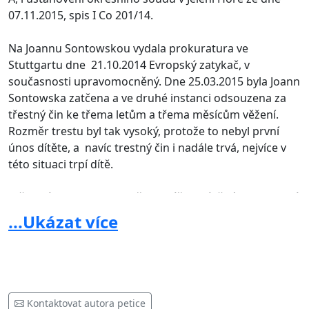
07.11.2015, spis I Co 201/14.
Na Joannu Sontowskou vydala prokuratura ve
Stuttgartu dne 21.10.2014 Evropský zatykač, v
současnosti upravomocněný. Dne 25.03.2015 byla Joann
Sontowska zatčena a ve druhé instanci odsouzena za
třestný čin ke třema letům a třema měsícům věžení.
Rozměr trestu byl tak vysoký, protože to nebyl první
únos dítěte, a navíc trestný čin i nadále trvá, nejvíce v
této situaci trpí dítě.
Městský soud v Lubani předal výše zmíněné rozhodnutí
za účelem jeho realizace městskému soudu ve Štětíně,
...Ukázat více
tento soud nařídil vykonání násilného odebrání
nezletilé Lary Karzelek městským kurátorům soudu.
Spisy kurátorů III RNsm 364/14 a IK 13/14 ukazují, že se
soudní kurátor omezil pouze na objevení se u matky -
Kontaktovat autora petice