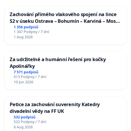
Zachování přímého vlakového spojení na lince
S2 v úseku Ostrava – Bohumín – Karviná – Mosty
u Jablunkova
1 356 podpisů
1 347 Podpisy / 7 dní
1 Aug 2026
Za udržitelné a humánní řešení pro kočky
Apolinářky
7 571 podpisů
613 Podpisy / 7 dní
10 Jun 2026
Petice za zachování suverenity Katedry
divadelní vědy na FF UK
532 podpisů
532 Podpisy / 7 dní
6 Aug 2026