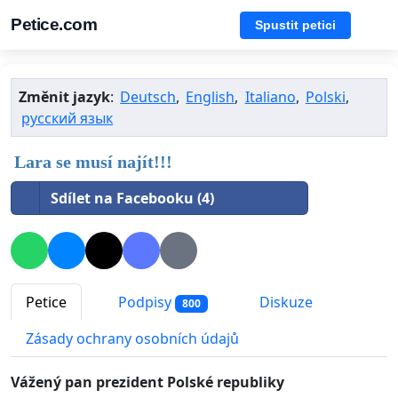
Petice.com
Spustit petici
Změnit jazyk
:
Deutsch
,
English
,
Italiano
,
Polski
,
русский язык
Lara se musí najít!!!
Sdílet na Facebooku (4)
Petice
Podpisy
Diskuze
800
Zásady ochrany osobních údajů
Vážený pan prezident Polské republiky