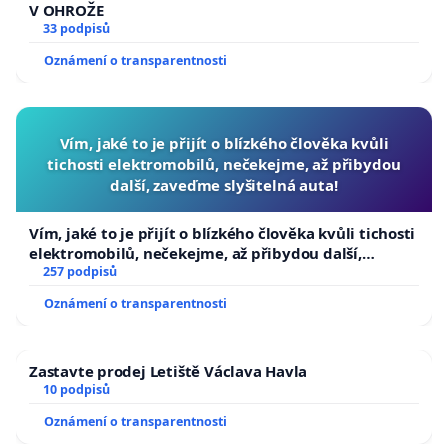
V OHROŽE
33 podpisů
Oznámení o transparentnosti
Vím, jaké to je přijít o blízkého člověka kvůli
tichosti elektromobilů, nečekejme, až přibydou
další, zaveďme slyšitelná auta!
Vím, jaké to je přijít o blízkého člověka kvůli tichosti
elektromobilů, nečekejme, až přibydou další,
zaveďme slyšitelná auta!
257 podpisů
Oznámení o transparentnosti
Zastavte prodej Letiště Václava Havla
10 podpisů
Oznámení o transparentnosti