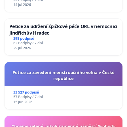
14 Jul 2026
Petice za udržení špičkové péče ORL v nemocnici
Jindřichův Hradec
398 podpisů
62 Podpisy / 7 dní
29 Jul 2026
Petice za zavedení menstruačního volna v České
republice
33 527 podpisů
57 Podpisy / 7 dní
15 Jun 2026
Chceme zelené, nikoli kamenné náměstí Svobody