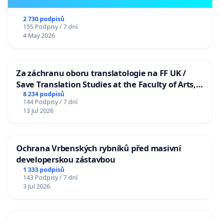
2 730 podpisů
155 Podpisy / 7 dní
4 May 2026
Za záchranu oboru translatologie na FF UK /
Save Translation Studies at the Faculty of Arts,
Charles University
8 234 podpisů
144 Podpisy / 7 dní
13 Jul 2026
Ochrana Vrbenských rybníků před masivní
developerskou zástavbou
1 333 podpisů
143 Podpisy / 7 dní
3 Jul 2026