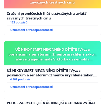
závažných trestných činů
Zrušení promlčecích lhůt u závažných a zvlášť
závažných trestných činů
163 podpisů
Oznámení o transparentnosti
UŽ NIKDY SMRT NEVINNÉHO DÍTĚTE ! Výzva
poslancům a senátorům: Změňte urychleně zákon,
aby se tragédie malé Viktorky už nemohla
opakovat!
UŽ NIKDY SMRT NEVINNÉHO DÍTĚTE ! Výzva
poslancům a senátorům: Změňte urychleně zákon,
aby se tragédie malé Viktorky už nemohla opakovat!
4 569 podpisů
Oznámení o transparentnosti
PETICE ZA RYCHLEJŠÍ A ÚČINNĚJŠÍ OCHRANU ZVÍŘAT