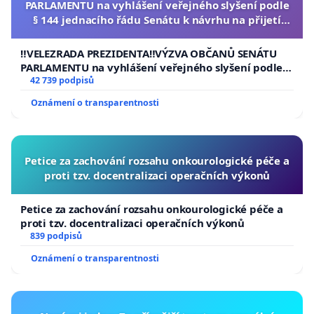
PARLAMENTU na vyhlášení veřejného slyšení podle
§ 144 jednacího řádu Senátu k návrhu na přijetí
usnesení k podání ústavní žaloby na prezidenta
republiky
‼️VELEZRADA PREZIDENTA‼️VÝZVA OBČANŮ SENÁTU
PARLAMENTU na vyhlášení veřejného slyšení podle §
144 jednacího řádu Senátu k návrhu na přijetí
42 739 podpisů
usnesení k podání ústavní žaloby na prezidenta
Oznámení o transparentnosti
republiky
Petice za zachování rozsahu onkourologické péče a
proti tzv. docentralizaci operačních výkonů
Petice za zachování rozsahu onkourologické péče a
proti tzv. docentralizaci operačních výkonů
839 podpisů
Oznámení o transparentnosti