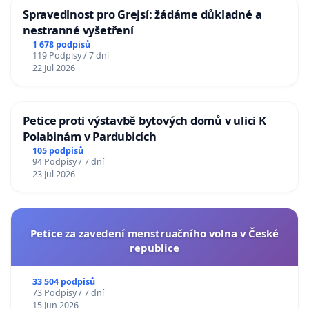
Spravedlnost pro Grejsí: žádáme důkladné a
nestranné vyšetření
1 678 podpisů
119 Podpisy / 7 dní
22 Jul 2026
Petice proti výstavbě bytových domů v ulici K
Polabinám v Pardubicích
105 podpisů
94 Podpisy / 7 dní
23 Jul 2026
Petice za zavedení menstruačního volna v České
republice
33 504 podpisů
73 Podpisy / 7 dní
15 Jun 2026