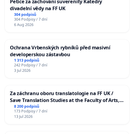
Petice za zachování suverenity Katedry
divadelní vědy na FF UK
304 podpisů
304 Podpisy / 7 dní
6 Aug 2026
Ochrana Vrbenských rybníků před masivní
developerskou zástavbou
1 313 podpisů
242 Podpisy / 7 dní
3 Jul 2026
Za záchranu oboru translatologie na FF UK /
Save Translation Studies at the Faculty of Arts,
Charles University
8 200 podpisů
173 Podpisy / 7 dní
13 Jul 2026