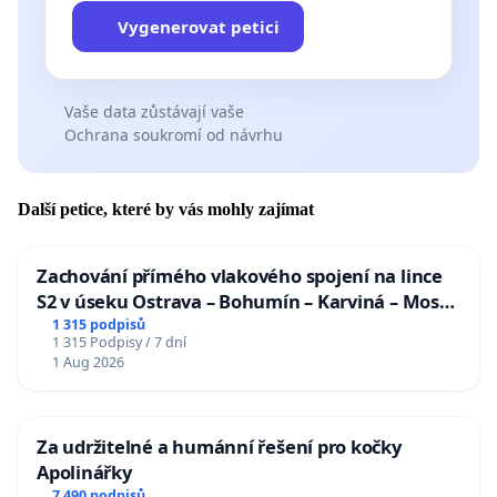
Vygenerovat petici
Vaše data zůstávají vaše
Ochrana soukromí od návrhu
Další petice, které by vás mohly zajímat
Zachování přímého vlakového spojení na lince
S2 v úseku Ostrava – Bohumín – Karviná – Mosty
u Jablunkova
1 315 podpisů
1 315 Podpisy / 7 dní
1 Aug 2026
Za udržitelné a humánní řešení pro kočky
Apolinářky
7 490 podpisů