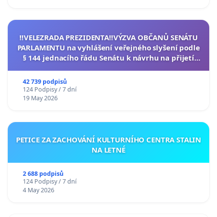
‼️VELEZRADA PREZIDENTA‼️VÝZVA OBČANŮ SENÁTU
PARLAMENTU na vyhlášení veřejného slyšení podle
§ 144 jednacího řádu Senátu k návrhu na přijetí
usnesení k podání ústavní žaloby na prezidenta
republiky
42 739 podpisů
124 Podpisy / 7 dní
19 May 2026
PETICE ZA ZACHOVÁNÍ KULTURNÍHO CENTRA STALIN
NA LETNÉ
2 688 podpisů
124 Podpisy / 7 dní
4 May 2026