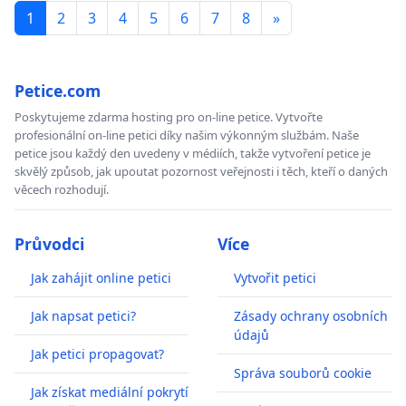
1
2
3
4
5
6
7
8
»
Petice.com
Poskytujeme zdarma hosting pro on-line petice. Vytvořte
profesionální on-line petici díky našim výkonným službám. Naše
petice jsou každý den uvedeny v médiích, takže vytvoření petice je
skvělý způsob, jak upoutat pozornost veřejnosti i těch, kteří o daných
věcech rozhodují.
Průvodci
Více
Jak zahájit online petici
Vytvořit petici
Jak napsat petici?
Zásady ochrany osobních
údajů
Jak petici propagovat?
Správa souborů cookie
Jak získat mediální pokrytí