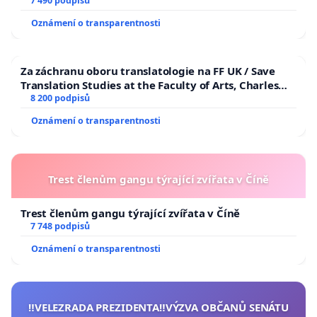
7 490 podpisů
Oznámení o transparentnosti
Za záchranu oboru translatologie na FF UK / Save
Translation Studies at the Faculty of Arts, Charles
University
8 200 podpisů
Oznámení o transparentnosti
Trest členům gangu týrající zvířata v Číně
Trest členům gangu týrající zvířata v Číně
7 748 podpisů
Oznámení o transparentnosti
‼️VELEZRADA PREZIDENTA‼️VÝZVA OBČANŮ SENÁTU