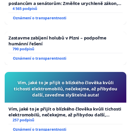
poslancům a senátorům: Změňte urychleně zákon,
aby se tragédie malé Viktorky už nemohla opakovat!
4 565 podpisů
Oznámení o transparentnosti
Zastavme zabíjení holubů v Plzni – podpořme
humánní řešení
790 podpisů
Oznámení o transparentnosti
Vím, jaké to je přijít o blízkého člověka kvůli
tichosti elektromobilů, nečekejme, až přibydou
další, zaveďme slyšitelná auta!
Vím, jaké to je přijít o blízkého člověka kvůli tichosti
elektromobilů, nečekejme, až přibydou další,
zaveďme slyšitelná auta!
257 podpisů
Oznámení o transparentnosti