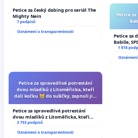
Petice za český dabing pro seriál The
Petice za
Mighty Nein
Bab
7 podpisů
Oznámení o transparentnosti
Petice za 
Babiše, SP
1 818 podp
Oznámení 
Petice za spravedlivé potrestání
dvou mladíků z Litoměřicka, kteří
dali kočku 😿 do sušičky, zapnuli ji a
umírání zvířete natočili.
Petice za spravedlivé potrestání
dvou mladíků z Litoměřicka, kteří
dali kočku 😿 do sušičky, zapnuli ji a
3 753 podpisů
umírání zvířete natočili.
Oznámení o transparentnosti