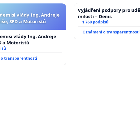
Vyjádření podpory pro udě
 demisi vlády Ing. Andreje
milosti – Denis
iše, SPD a Motoristů
1 760 podpisů
Oznámení o transparentnosti
demisi vlády Ing. Andreje
D a Motoristů
isů
o transparentnosti