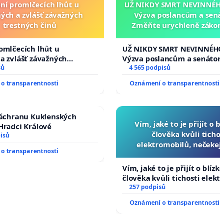
ní promlčecích lhůt u
UŽ NIKDY SMRT NEVINNÉHO
ých a zvlášť závažných
Výzva poslancům a sen
trestných činů
Změňte urychleně zákon
tragédie malé Viktorky 
opakovat!
omlčecích lhůt u
UŽ NIKDY SMRT NEVINNÉHO
a zvlášť závažných
Výzva poslancům a senáto
činů
sů
Změňte urychleně zákon, a
4 565 podpisů
tragédie malé Viktorky už
o transparentnosti
Oznámení o transparentnosti
opakovat!
záchranu Kuklenských
Vím, jaké to je přijít o 
Hradci Králové
člověka kvůli ticho
isů
elektromobilů, nečeke
o transparentnosti
přibydou další, zaveďme 
auta!
Vím, jaké to je přijít o blíz
člověka kvůli tichosti elek
nečekejme, až přibydou dal
257 podpisů
zaveďme slyšitelná auta!
Oznámení o transparentnosti