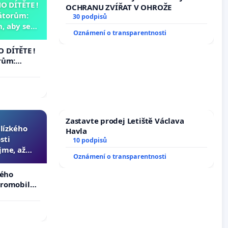
 DÍTĚTE !
OCHRANU ZVÍŘAT V OHROŽE
átorům:
30 podpisů
, aby se
Oznámení o transparentnosti
už nemohla
 DÍTĚTE !
rům:
by se
 nemohla
Zastavte prodej Letiště Václava
blízkého
Havla
sti
10 podpisů
jme, až
Oznámení o transparentnosti
slyšitelná
kého
tromobilů,
ší,