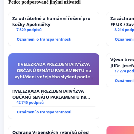
Petice podporované jinými uživateli
Za udržitelné a humánní řešení pro
Za záchran
kočky Apolinářky
FF UK / Sa
7 529 podpisů
the Faculty
8 214 podp
University
Oznámení o transparentnosti
Oznámení 
Výzva k re
‼️VELEZRADA PREZIDENTA‼️VÝZVA
JUDr. Jose
OBČANŮ SENÁTU PARLAMENTU na
ve spraved
17 274 pod
vyhlášení veřejného slyšení podle §
Oznámení 
144 jednacího řádu Senátu k návrhu
na přijetí usnesení k podání ústavní
‼️VELEZRADA PREZIDENTA‼️VÝZVA
žaloby na prezidenta republiky
OBČANŮ SENÁTU PARLAMENTU na
vyhlášení veřejného slyšení podle §
42 745 podpisů
144 jednacího řádu Senátu k návrhu
Oznámení o transparentnosti
na přijetí usnesení k podání ústavní
žaloby na prezidenta republiky
Ochrana Vrbenských rybníků před