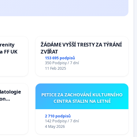
renity
ŽÁDÁME VYŠŠÍ TRESTY ZA TÝRÁNÍ
a FF UK
ZVÍŘAT
153 695 podpisů
350 Podpisy / 7 dní
11 Feb 2025
latologie
PETICE ZA ZACHOVÁNÍ KULTURNÍHO
ion
CENTRA STALIN NA LETNÉ
Arts,
2 710 podpisů
142 Podpisy / 7 dní
4 May 2026