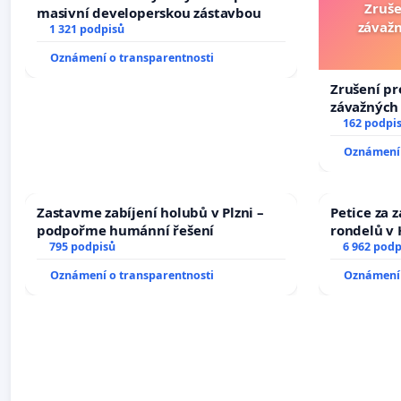
Zruše
masivní developerskou zástavbou
závažn
1 321 podpisů
Oznámení o transparentnosti
Zrušení pr
závažných 
trestných 
162 podpi
Oznámení 
Zastavme zabíjení holubů v Plzni –
Petice za 
podpořme humánní řešení
rondelů v 
795 podpisů
6 962 podp
Oznámení o transparentnosti
Oznámení 