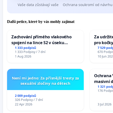
Vaše data zůstávají vaše
Ochrana soukromí od návrhu
Další petice, které by vás mohly zajímat
Zachování přímého vlakového
Za udržit
spojení na lince S2 v úseku
pro kočky
Ostrava – Bohumín – Karviná –
1 333 podpisů
7 529 pod
1 333 Podpisy / 7 dní
670 Podpis
Mosty u Jablunkova
1 Aug 2026
10 Jun 202
Ochrana 
Není mi jedno: Za přísnější tresty za
masivní 
sexuální zločiny na dětech
1 321 pod
176 Podpis
2 009 podpisů
326 Podpisy / 7 dní
22 Apr 2026
3 Jul 2026