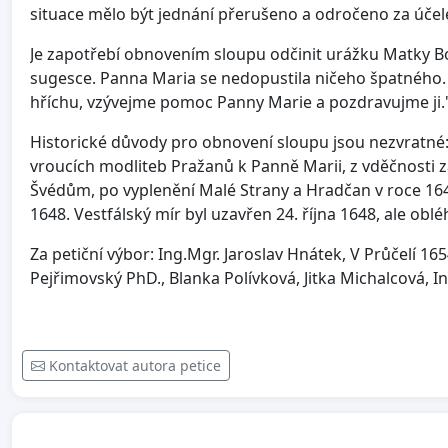
situace mělo být jednání přerušeno a odročeno za úče
Je zapotřebí obnovením sloupu odčinit urážku Matky Bo
sugesce. Panna Maria se nedopustila ničeho špatného. 
hříchu, vzývejme pomoc Panny Marie a pozdravujme ji.
Historické důvody pro obnovení sloupu jsou nezvratné:
vroucích modliteb Pražanů k Panně Marii, z vděčnosti z
Švédům, po vyplenění Malé Strany a Hradčan v roce 164
1648. Vestfálský mír byl uzavřen 24. října 1648, ale ob
Za petiční výbor: Ing.Mgr. Jaroslav Hnátek, V Průčelí 165
Pejřimovský PhD., Blanka Polívková, Jitka Michalcová, In
Kontaktovat autora petice