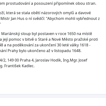
lem prostudování a posouzení připomínek obou stran.
ží, která se stala obětí názorových omylů a davové
Mistr Jan Hus o ní svědčí: "Abychom mohli vybřednout z
"
 Mariánský sloup byl postaven v roce 1650 na místě
a její pomoc v bitvě o Staré a Nové Město pražské proti
8 a na poděkování za ukončení 30 leté války 1618 -
léhání Prahy bylo ukončeno až v listopadu 1648.
4/2, 149 00 Praha 4, Jaroslav Hodík, Ing.Mgr. Josef
g. František Kadlec.