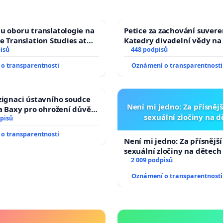
u oboru translatologie na
Petice za zachování suvere
ve Translation Studies at
Katedry divadelní vědy na
 of Arts, Charles
isů
448 podpisů
o transparentnosti
Oznámení o transparentnosti
zignaci ústavního soudce
Není mi jedno: Za přísnějš
fa Baxy pro ohrožení důvěry
sexuální zločiny na 
livý proces
pisů
o transparentnosti
Není mi jedno: Za přísnější
sexuální zločiny na dětech
2 009 podpisů
Oznámení o transparentnosti