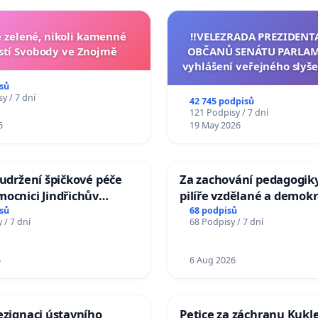
zelené, nikoli kamenné
‼️VELEZRADA PREZIDENT
tí Svobody ve Znojmě
OBČANŮ SENÁTU PARLAM
vyhlášení veřejného slyše
144 jednacího řádu Senát
sů
na přijetí usnesení k podá
y / 7 dní
42 745 podpisů
žaloby na prezidenta r
121 Podpisy / 7 dní
6
19 May 2026
 udržení špičkové péče
Za zachování pedagogiky
ocnici Jindřichův
pilíře vzdělané a demokr
společnosti
sů
68 podpisů
 / 7 dní
68 Podpisy / 7 dní
6
6 Aug 2026
ezignaci ústavního
Petice za záchranu Kukl