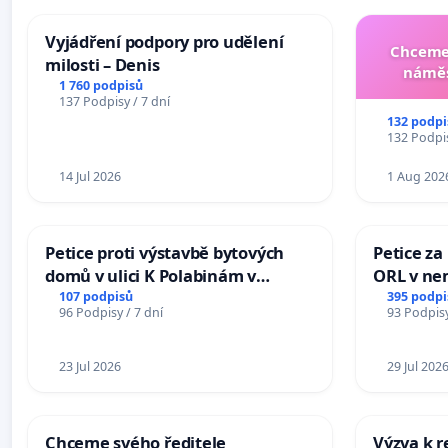
Vyjádření podpory pro udělení
Chceme 
milosti – Denis
náměs
1 760 podpisů
137 Podpisy / 7 dní
132 podpi
132 Podpis
14 Jul 2026
1 Aug 202
Petice proti výstavbě bytových
Petice za
domů v ulici K Polabinám v
ORL v nem
Pardubicích
Hradec
107 podpisů
395 podpi
96 Podpisy / 7 dní
93 Podpisy
23 Jul 2026
29 Jul 202
Chceme svého ředitele
Výzva k r