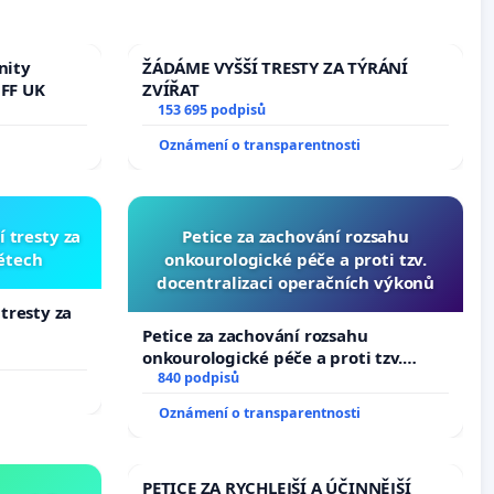
nity
ŽÁDÁME VYŠŠÍ TRESTY ZA TÝRÁNÍ
 FF UK
ZVÍŘAT
153 695 podpisů
Oznámení o transparentnosti
í tresty za
Petice za zachování rozsahu
dětech
onkourologické péče a proti tzv.
docentralizaci operačních výkonů
 tresty za
Petice za zachování rozsahu
onkourologické péče a proti tzv.
docentralizaci operačních výkonů
840 podpisů
Oznámení o transparentnosti
PETICE ZA RYCHLEJŠÍ A ÚČINNĚJŠÍ