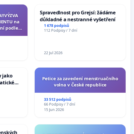
Spravedlnost pro Grejsí: žádáme
A‼️VÝZVA
důkladné a nestranné vyšetření
ENTU na
1 678 podpisů
ní podle §
112 Podpisy / 7 dní
u k návrhu
ní ústavní
epubliky
22 Jul 2026
 jako
Petice za zavedení menstruačního
atické
volna v České republice
33 512 podpisů
66 Podpisy / 7 dní
15 Jun 2026
enských