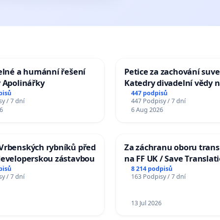
elné a humánní řešení
Petice za zachování suve
 Apolinářky
Katedry divadelní vědy n
pisů
447 podpisů
y / 7 dní
447 Podpisy / 7 dní
6
6 Aug 2026
Vrbenských rybníků před
Za záchranu oboru trans
developerskou zástavbou
na FF UK / Save Translat
Studies at the Faculty of 
pisů
8 214 podpisů
y / 7 dní
163 Podpisy / 7 dní
Charles University
13 Jul 2026