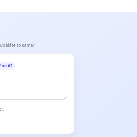
 Uděláte to samé?
ěno AI
ci.