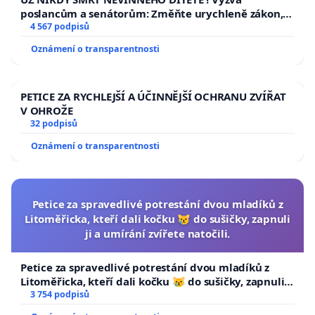
poslancům a senátorům: Změňte urychleně zákon,
aby se tragédie malé Viktorky už nemohla opakovat!
4 567 podpisů
Oznámení o transparentnosti
PETICE ZA RYCHLEJŠÍ A ÚČINNĚJŠÍ OCHRANU ZVÍŘAT
V OHROŽE
32 podpisů
Oznámení o transparentnosti
Petice za spravedlivé potrestání dvou mladíků z
Litoměřicka, kteří dali kočku 😿 do sušičky, zapnuli
ji a umírání zvířete natočili.
Petice za spravedlivé potrestání dvou mladíků z
Litoměřicka, kteří dali kočku 😿 do sušičky, zapnuli ji
a umírání zvířete natočili.
3 754 podpisů