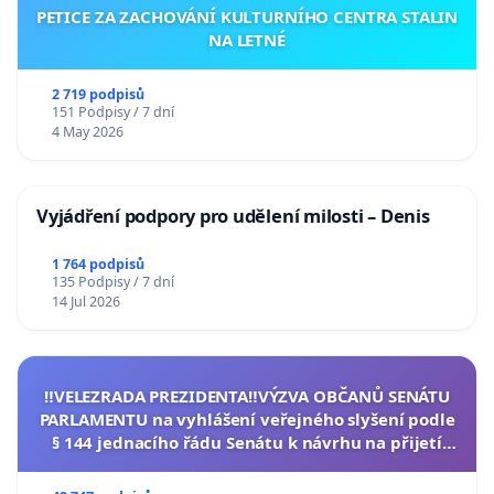
PETICE ZA ZACHOVÁNÍ KULTURNÍHO CENTRA STALIN
NA LETNÉ
2 719 podpisů
151 Podpisy / 7 dní
4 May 2026
Vyjádření podpory pro udělení milosti – Denis
1 764 podpisů
135 Podpisy / 7 dní
14 Jul 2026
‼️VELEZRADA PREZIDENTA‼️VÝZVA OBČANŮ SENÁTU
PARLAMENTU na vyhlášení veřejného slyšení podle
§ 144 jednacího řádu Senátu k návrhu na přijetí
usnesení k podání ústavní žaloby na prezidenta
republiky