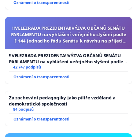
Oznámení o transparentnosti
‼️VELEZRADA PREZIDENTA‼️VÝZVA OBČANŮ SENÁTU
PARLAMENTU na vyhlášení veřejného slyšení podle
§ 144 jednacího řádu Senátu k návrhu na přijetí
usnesení k podání ústavní žaloby na prezidenta
republiky
‼️VELEZRADA PREZIDENTA‼️VÝZVA OBČANŮ SENÁTU
PARLAMENTU na vyhlášení veřejného slyšení podle §
144 jednacího řádu Senátu k návrhu na přijetí
42 747 podpisů
usnesení k podání ústavní žaloby na prezidenta
Oznámení o transparentnosti
republiky
Za zachování pedagogiky jako pilíře vzdělané a
demokratické společnosti
84 podpisů
Oznámení o transparentnosti