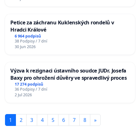
Petice za záchranu Kuklenských rondelů v
Hradci Králové
6 964 podpisů
38 Podpisy / 7 dní
30 Jun 2026
Výzva k rezignaci ústavního soudce JUDr. Josefa
Baxy pro ohrožení důvěry ve spravedlivý proces
17 274 podpisů
36 Podpisy / 7 dní
2 Jul 2026
1
2
3
4
5
6
7
8
»