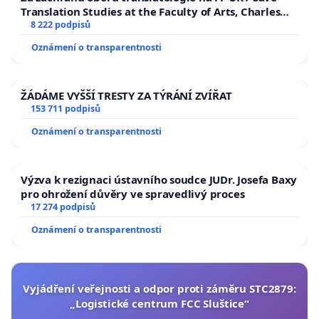
Translation Studies at the Faculty of Arts, Charles
University
8 222 podpisů
Oznámení o transparentnosti
ŽÁDÁME VYŠŠÍ TRESTY ZA TÝRÁNÍ ZVÍŘAT
153 711 podpisů
Oznámení o transparentnosti
Výzva k rezignaci ústavního soudce JUDr. Josefa Baxy
pro ohrožení důvěry ve spravedlivý proces
17 274 podpisů
Oznámení o transparentnosti
Vyjádření veřejnosti a odpor proti záměru STC2879:
„Logistické centrum FCC Sluštice“