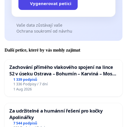
Vygenerovat petici
Vaše data zůstávají vaše
Ochrana soukromí od návrhu
Další petice, které by vás mohly zajímat
Zachování přímého vlakového spojení na lince
S2 v úseku Ostrava – Bohumín – Karviná – Mosty
u Jablunkova
1 339 podpisů
1 336 Podpisy / 7 dní
1 Aug 2026
Za udržitelné a humánní řešení pro kočky
Apolinářky
7 544 podpisů