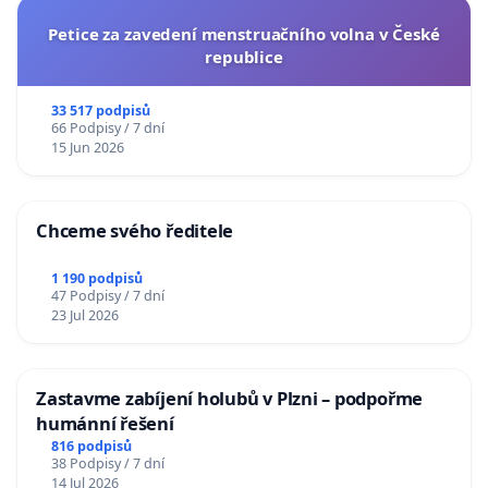
Petice za zavedení menstruačního volna v České
republice
33 517 podpisů
66 Podpisy / 7 dní
15 Jun 2026
Chceme svého ředitele
1 190 podpisů
47 Podpisy / 7 dní
23 Jul 2026
Zastavme zabíjení holubů v Plzni – podpořme
humánní řešení
816 podpisů
38 Podpisy / 7 dní
14 Jul 2026