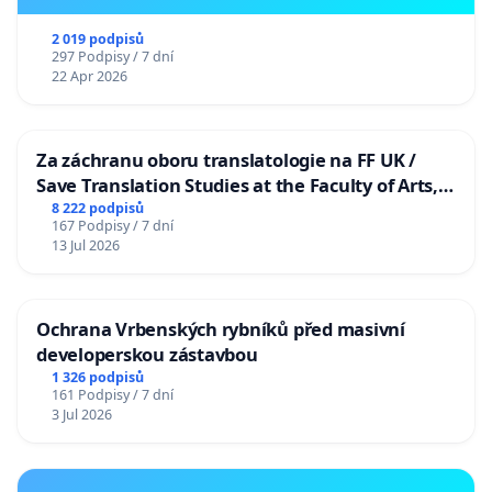
2 019 podpisů
297 Podpisy / 7 dní
22 Apr 2026
Za záchranu oboru translatologie na FF UK /
Save Translation Studies at the Faculty of Arts,
Charles University
8 222 podpisů
167 Podpisy / 7 dní
13 Jul 2026
Ochrana Vrbenských rybníků před masivní
developerskou zástavbou
1 326 podpisů
161 Podpisy / 7 dní
3 Jul 2026