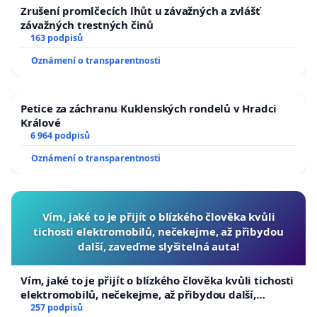
Zrušení promlčecích lhůt u závažných a zvlášť
závažných trestných činů
163 podpisů
Oznámení o transparentnosti
Petice za záchranu Kuklenských rondelů v Hradci
Králové
6 964 podpisů
Oznámení o transparentnosti
Vím, jaké to je přijít o blízkého člověka kvůli
tichosti elektromobilů, nečekejme, až přibydou
další, zaveďme slyšitelná auta!
Vím, jaké to je přijít o blízkého člověka kvůli tichosti
elektromobilů, nečekejme, až přibydou další,
zaveďme slyšitelná auta!
257 podpisů