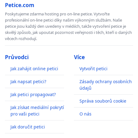
Petice.com
Poskytujeme zdarma hosting pro on-line petice. Vytvořte
profesionální on-line petici díky našim výkonným službám. Naše
petice jsou každý den uvedeny v médiích, takže vytvoření petice je
skvělý způsob, jak upoutat pozornost veřejnosti i těch, kteří o daných
věcech rozhodují.
Průvodci
Více
Jak zahájit online petici
Vytvořit petici
Jak napsat petici?
Zásady ochrany osobních
údajů
Jak petici propagovat?
Správa souborů cookie
Jak získat mediální pokrytí
pro vaši petici
O nás
Jak doručit petici