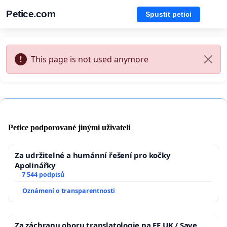
Petice.com
Spustit petici
This page is not used anymore
Petice podporované jinými uživateli
Za udržitelné a humánní řešení pro kočky
Apolinářky
7 544 podpisů
Oznámení o transparentnosti
Za záchranu oboru translatologie na FF UK / Save