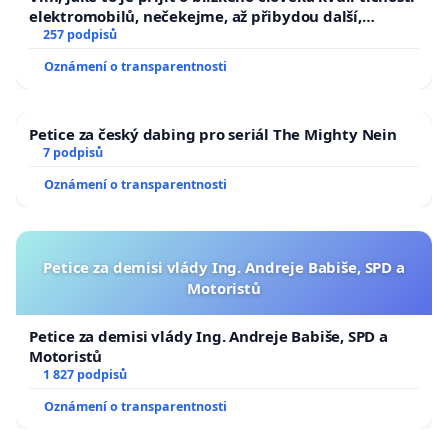
elektromobilů, nečekejme, až přibydou další,
zaveďme slyšitelná auta!
257 podpisů
Oznámení o transparentnosti
Petice za český dabing pro seriál The Mighty Nein
7 podpisů
Oznámení o transparentnosti
Petice za demisi vlády Ing. Andreje Babiše, SPD a
Motoristů
Petice za demisi vlády Ing. Andreje Babiše, SPD a
Motoristů
1 827 podpisů
Oznámení o transparentnosti