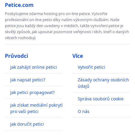
Petice.com
Poskytujeme zdarma hosting pro on-line petice. Vytvořte
profesionální on-line petici díky našim výkonným službám. Naše
petice jsou každý den uvedeny v médiích, takže vytvoření petice je
skvělý způsob, jak upoutat pozornost veřejnosti i těch, kteří o daných
věcech rozhodují.
Průvodci
Více
Jak zahájit online petici
Vytvořit petici
Jak napsat petici?
Zásady ochrany osobních
údajů
Jak petici propagovat?
Správa souborů cookie
Jak získat mediální pokrytí
pro vaši petici
O nás
Jak doručit petici