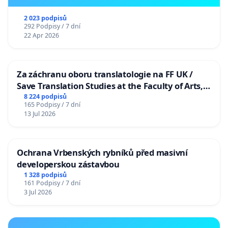
2 023 podpisů
292 Podpisy / 7 dní
22 Apr 2026
Za záchranu oboru translatologie na FF UK /
Save Translation Studies at the Faculty of Arts,
Charles University
8 224 podpisů
165 Podpisy / 7 dní
13 Jul 2026
Ochrana Vrbenských rybníků před masivní
developerskou zástavbou
1 328 podpisů
161 Podpisy / 7 dní
3 Jul 2026