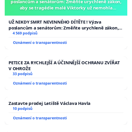
poslancům a senátorům: Změňte urychleně zákon,
aby se tragédie malé Viktorky už nemohla
opakovat!
UŽ NIKDY SMRT NEVINNÉHO DÍTĚTE ! Výzva
poslancům a senátorům: Změňte urychleně zákon,
aby se tragédie malé Viktorky už nemohla opakovat!
4 569 podpisů
Oznámení o transparentnosti
PETICE ZA RYCHLEJŠÍ A ÚČINNĚJŠÍ OCHRANU ZVÍŘAT
V OHROŽE
33 podpisů
Oznámení o transparentnosti
Zastavte prodej Letiště Václava Havla
10 podpisů
Oznámení o transparentnosti