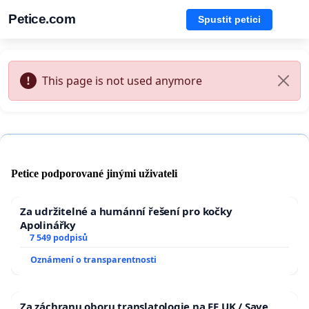
Petice.com
Spustit petici
This page is not used anymore
Petice podporované jinými uživateli
Za udržitelné a humánní řešení pro kočky
Apolinářky
7 549 podpisů
Oznámení o transparentnosti
Za záchranu oboru translatologie na FF UK / Save