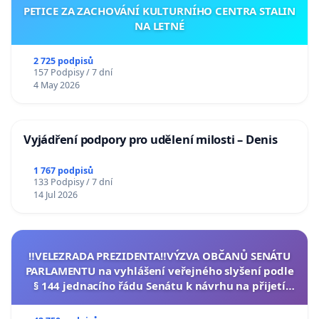
PETICE ZA ZACHOVÁNÍ KULTURNÍHO CENTRA STALIN
NA LETNÉ
2 725 podpisů
157 Podpisy / 7 dní
4 May 2026
Vyjádření podpory pro udělení milosti – Denis
1 767 podpisů
133 Podpisy / 7 dní
14 Jul 2026
‼️VELEZRADA PREZIDENTA‼️VÝZVA OBČANŮ SENÁTU
PARLAMENTU na vyhlášení veřejného slyšení podle
§ 144 jednacího řádu Senátu k návrhu na přijetí
usnesení k podání ústavní žaloby na prezidenta
republiky