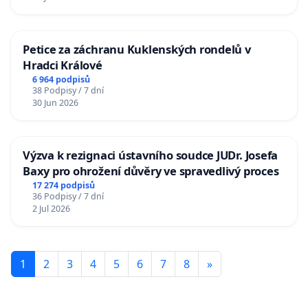
Petice za záchranu Kuklenských rondelů v
Hradci Králové
6 964 podpisů
38 Podpisy / 7 dní
30 Jun 2026
Výzva k rezignaci ústavního soudce JUDr. Josefa
Baxy pro ohrožení důvěry ve spravedlivý proces
17 274 podpisů
36 Podpisy / 7 dní
2 Jul 2026
1
2
3
4
5
6
7
8
»