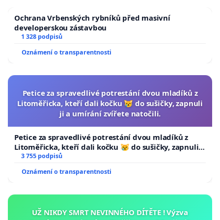
Ochrana Vrbenských rybníků před masivní
developerskou zástavbou
1 328 podpisů
Oznámení o transparentnosti
Petice za spravedlivé potrestání dvou mladíků z
Litoměřicka, kteří dali kočku 😿 do sušičky, zapnuli
ji a umírání zvířete natočili.
Petice za spravedlivé potrestání dvou mladíků z
Litoměřicka, kteří dali kočku 😿 do sušičky, zapnuli ji
a umírání zvířete natočili.
3 755 podpisů
Oznámení o transparentnosti
UŽ NIKDY SMRT NEVINNÉHO DÍTĚTE ! Výzva