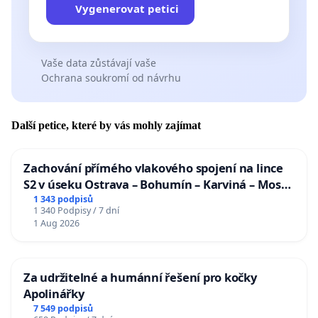
Vygenerovat petici
Vaše data zůstávají vaše
Ochrana soukromí od návrhu
Další petice, které by vás mohly zajímat
Zachování přímého vlakového spojení na lince
S2 v úseku Ostrava – Bohumín – Karviná – Mosty
u Jablunkova
1 343 podpisů
1 340 Podpisy / 7 dní
1 Aug 2026
Za udržitelné a humánní řešení pro kočky
Apolinářky
7 549 podpisů