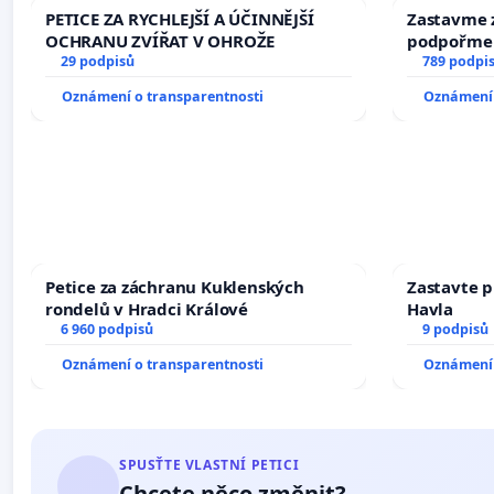
PETICE ZA RYCHLEJŠÍ A ÚČINNĚJŠÍ
Zastavme z
OCHRANU ZVÍŘAT V OHROŽE
podpořme 
29 podpisů
789 podpi
Oznámení o transparentnosti
Oznámení 
Petice za záchranu Kuklenských
Zastavte p
rondelů v Hradci Králové
Havla
6 960 podpisů
9 podpisů
Oznámení o transparentnosti
Oznámení 
SPUSŤTE VLASTNÍ PETICI
Chcete něco změnit?