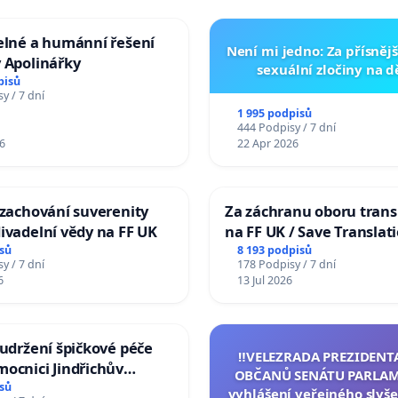
elné a humánní řešení
Není mi jedno: Za přísnějš
 Apolinářky
sexuální zločiny na 
pisů
y / 7 dní
1 995 podpisů
444 Podpisy / 7 dní
6
22 Apr 2026
 zachování suverenity
Za záchranu oboru trans
ivadelní vědy na FF UK
na FF UK / Save Translat
Studies at the Faculty of 
sů
8 193 podpisů
y / 7 dní
178 Podpisy / 7 dní
Charles University
6
13 Jul 2026
 udržení špičkové péče
‼️VELEZRADA PREZIDENT
ocnici Jindřichův
OBČANŮ SENÁTU PARLAM
sů
vyhlášení veřejného slyše