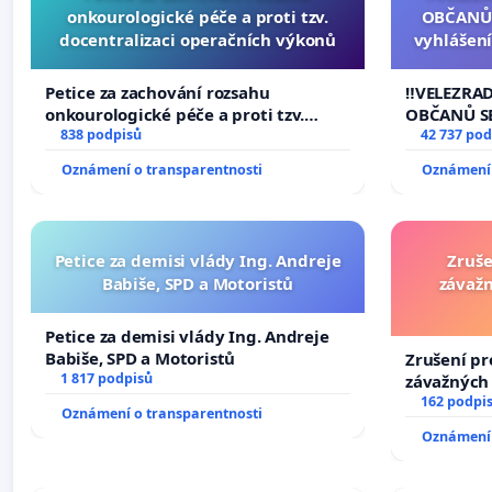
onkourologické péče a proti tzv.
OBČANŮ
docentralizaci operačních výkonů
vyhlášení
144 jedna
na přijet
Petice za zachování rozsahu
‼️VELEZRA
žaloby 
onkourologické péče a proti tzv.
OBČANŮ S
docentralizaci operačních výkonů
838 podpisů
vyhlášení 
42 737 pod
144 jednac
Oznámení o transparentnosti
Oznámení 
na přijetí
žaloby na 
Petice za demisi vlády Ing. Andreje
Zruše
Babiše, SPD a Motoristů
závažn
Petice za demisi vlády Ing. Andreje
Babiše, SPD a Motoristů
Zrušení pr
1 817 podpisů
závažných 
trestných 
162 podpi
Oznámení o transparentnosti
Oznámení 