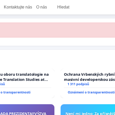
Kontaktujte nás
O nás
Hledat
u oboru translatologie na
Ochrana Vrbenských rybní
ve Translation Studies at
masivní developerskou zá
 of Arts, Charles
isů
1 311 podpisů
o transparentnosti
Oznámení o transparentnosti
RADA PREZIDENTA‼️VÝZVA
Není mi jedno: Za přísnějš