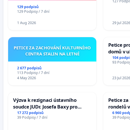
127 Podpis
129 podpisů
129 Podpisy / 7 dní
1 Aug 2026
29 Jul 202
Petice pr
PETICE ZA ZACHOVÁNÍ KULTURNÍHO
domů v ul
CENTRA STALIN NA LETNÉ
Pardubic
104 podpi
93 Podpisy
2 677 podpisů
113 Podpisy / 7 dní
4 May 2026
23 Jul 202
Výzva k rezignaci ústavního
Petice z
soudce JUDr. Josefa Baxy pro
rondelů v
ohrožení důvěry ve spravedlivý
17 272 podpisů
6 960 pod
39 Podpisy / 7 dní
39 Podpisy
proces