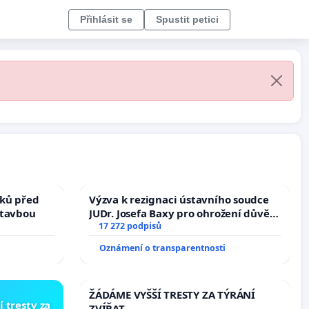
Přihlásit se
Spustit petici
ků před
Výzva k rezignaci ústavního soudce
stavbou
JUDr. Josefa Baxy pro ohrožení důvěry
ve spravedlivý proces
17 272 podpisů
Oznámení o transparentnosti
ŽÁDÁME VYŠŠÍ TRESTY ZA TÝRÁNÍ
í tresty za
ZVÍŘAT