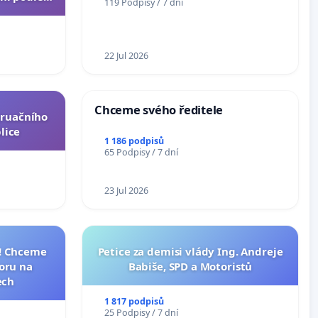
119 Podpisy / 7 dní
u k návrhu
ní ústavní
epubliky
22 Jul 2026
Chceme svého ředitele
truačního
lice
1 186 podpisů
65 Podpisy / 7 dní
23 Jul 2026
I! Chceme
Petice za demisi vlády Ing. Andreje
toru na
Babiše, SPD a Motoristů
ech
1 817 podpisů
25 Podpisy / 7 dní