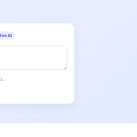
ěno AI
ci.