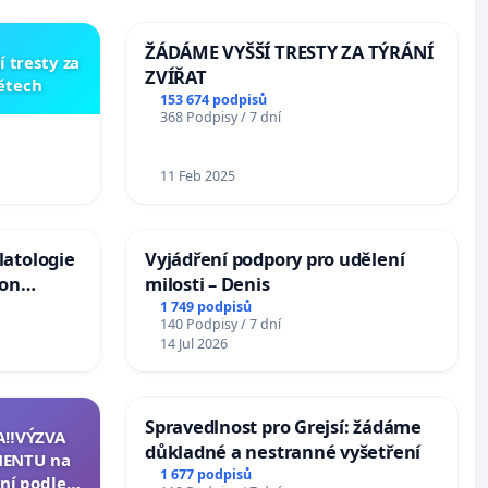
ŽÁDÁME VYŠŠÍ TRESTY ZA TÝRÁNÍ
í tresty za
ZVÍŘAT
dětech
153 674 podpisů
368 Podpisy / 7 dní
11 Feb 2025
latologie
Vyjádření podpory pro udělení
ion
milosti – Denis
Arts,
1 749 podpisů
140 Podpisy / 7 dní
14 Jul 2026
Spravedlnost pro Grejsí: žádáme
A‼️VÝZVA
důkladné a nestranné vyšetření
ENTU na
1 677 podpisů
ní podle §