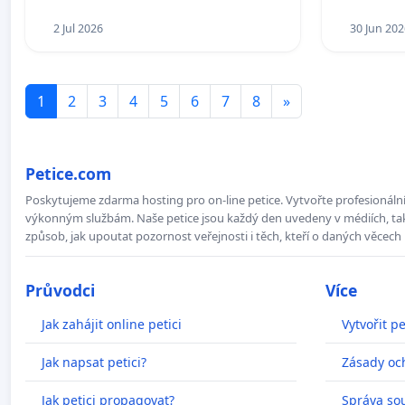
2 Jul 2026
30 Jun 202
1
2
3
4
5
6
7
8
»
Petice.com
Poskytujeme zdarma hosting pro on-line petice. Vytvořte profesionální 
výkonným službám. Naše petice jsou každý den uvedeny v médiích, takž
způsob, jak upoutat pozornost veřejnosti i těch, kteří o daných věcech 
Průvodci
Více
Jak zahájit online petici
Vytvořit pe
Jak napsat petici?
Zásady oc
Jak petici propagovat?
Správa so