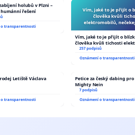
abíjení holubů v Plzni –
Vím, jaké to je přijít o 
humánní řešení
člověka kvůli ticho
sů
elektromobilů, nečeke
o transparentnosti
přibydou další, zaveďme 
auta!
Vím, jaké to je přijít o blíz
člověka kvůli tichosti elek
nečekejme, až přibydou dal
257 podpisů
zaveďme slyšitelná auta!
Oznámení o transparentnosti
rodej Letiště Václava
Petice za český dabing pro 
Mighty Nein
7 podpisů
o transparentnosti
Oznámení o transparentnosti