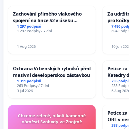
Zachování přímého vlakového
Za udržit
spojení na lince S2 v úseku
pro kočky
Ostrava – Bohumín – Karviná –
1 297 podpisů
7 480 pod
1 297 Podpisy / 7 dní
694 Podpis
Mosty u Jablunkova
1 Aug 2026
10 Jun 202
Ochrana Vrbenských rybníků před
Petice za
masivní developerskou zástavbou
Katedry d
1 311 podpisů
235 podpi
263 Podpisy / 7 dní
235 Podpis
3 Jul 2026
6 Aug 202
Petice za
Chceme zelené, nikoli kamenné
ORL v nem
náměstí Svobody ve Znojmě
Hradec
388 podpi