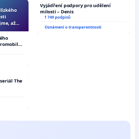
Vyjádření podpory pro udělení
blízkého
milosti – Denis
sti
1 749 podpisů
jme, až
Oznámení o transparentnosti
slyšitelná
kého
tromobilů,
ší,
seriál The