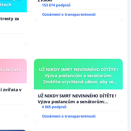
dětech
153 674 podpisů
Oznámení o transparentnosti
 tresty za
cí zvířata
UŽ NIKDY SMRT NEVINNÉHO DÍTĚTE !
Výzva poslancům a senátorům:
Změňte urychleně zákon, aby se
tragédie malé Viktorky už nemohla
í zvířata v
opakovat!
UŽ NIKDY SMRT NEVINNÉHO DÍTĚTE !
Výzva poslancům a senátorům:
Změňte urychleně zákon, aby se
4 565 podpisů
tragédie malé Viktorky už nemohla
Oznámení o transparentnosti
opakovat!