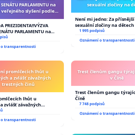
 SENÁTU PARLAMENTU na
sexuální zločiny na 
 veřejného slyšení podle §
cího řádu Senátu k návrhu
Není mi jedno: Za přísnější
í usnesení k podání ústavní
sexuální zločiny na dětech
DA PREZIDENTA‼️VÝZVA
na prezidenta republiky
1 995 podpisů
ENÁTU PARLAMENTU na
veřejného slyšení podle §
pisů
Oznámení o transparentnosti
ího řádu Senátu k návrhu
o transparentnosti
 usnesení k podání ústavní
prezidenta republiky
ní promlčecích lhůt u
Trest členům gangu týrají
ých a zvlášť závažných
v Číně
trestných činů
Trest členům gangu týrajíc
Číně
omlčecích lhůt u
7 748 podpisů
a zvlášť závažných
činů
sů
Oznámení o transparentnosti
o transparentnosti