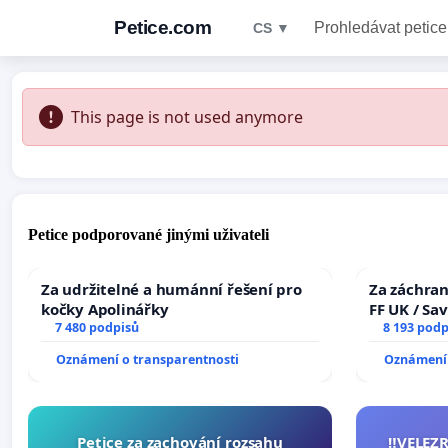
Petice.com
Prohledávat petice
CS ▼
This page is not used anymore
Petice podporované jinými uživateli
Za udržitelné a humánní řešení pro
Za záchran
kočky Apolinářky
FF UK / Sa
7 480 podpisů
the Faculty
8 193 podp
University
Oznámení o transparentnosti
Oznámení 
Petice za zachování rozsahu
‼️VELEZ