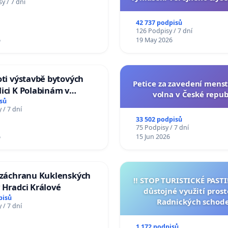
y / 7 dní
144 jednacího řádu Senát
na přijetí usnesení k podá
42 737 podpisů
žaloby na prezidenta r
126 Podpisy / 7 dní
6
19 May 2026
oti výstavbě bytových
Petice za zavedení mens
ici K Polabinám v
volna v České repub
ích
sů
 / 7 dní
33 502 podpisů
75 Podpisy / 7 dní
6
15 Jun 2026
a záchranu Kuklenských
‼️ STOP TURISTICKÉ PAST
 Hradci Králové
důstojné využití pros
pisů
Radnických schod
 / 7 dní
1 172 podpisů