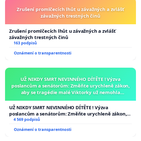
Zrušení promlčecích lhůt u závažných a zvlášť
závažných trestných činů
Zrušení promlčecích lhůt u závažných a zvlášť
závažných trestných činů
163 podpisů
Oznámení o transparentnosti
UŽ NIKDY SMRT NEVINNÉHO DÍTĚTE ! Výzva
poslancům a senátorům: Změňte urychleně zákon,
aby se tragédie malé Viktorky už nemohla
opakovat!
UŽ NIKDY SMRT NEVINNÉHO DÍTĚTE ! Výzva
poslancům a senátorům: Změňte urychleně zákon,
aby se tragédie malé Viktorky už nemohla opakovat!
4 569 podpisů
Oznámení o transparentnosti