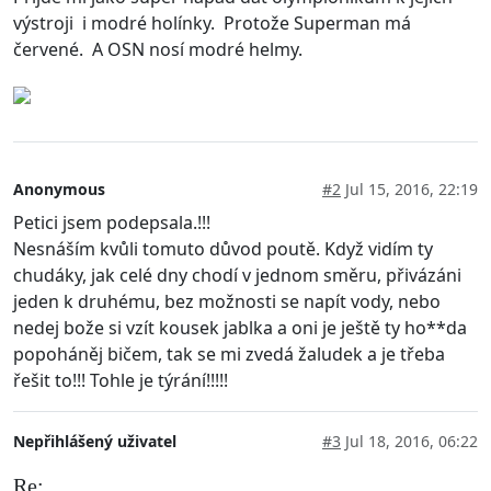
výstroji i modré holínky. Protože Superman má
červené. A OSN nosí modré helmy.
Anonymous
#2
Jul 15, 2016, 22:19
Petici jsem podepsala.!!!
Nesnáším kvůli tomuto důvod poutě. Když vidím ty
chudáky, jak celé dny chodí v jednom směru, přivázáni
jeden k druhému, bez možnosti se napít vody, nebo
nedej bože si vzít kousek jablka a oni je ještě ty ho**da
popoháněj bičem, tak se mi zvedá žaludek a je třeba
řešit to!!! Tohle je týrání!!!!!
Nepřihlášený uživatel
#3
Jul 18, 2016, 06:22
Re: