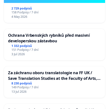
2 729 podpisů
158 Podpisy / 7 dní
4 May 2026
Ochrana Vrbenských rybníků před masivní
developerskou zástavbou
1 332 podpisů
151 Podpisy / 7 dní
3 Jul 2026
Za záchranu oboru translatologie na FF UK /
Save Translation Studies at the Faculty of Arts,
Charles University
8 230 podpisů
149 Podpisy / 7 dní
13 Jul 2026