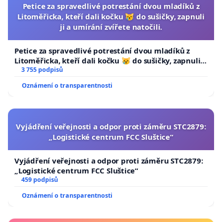
Petice za spravedlivé potrestání dvou mladíků z
Litoměřicka, kteří dali kočku 😿 do sušičky, zapnuli
ji a umírání zvířete natočili.
Petice za spravedlivé potrestání dvou mladíků z
Litoměřicka, kteří dali kočku 😿 do sušičky, zapnuli ji
a umírání zvířete natočili.
3 755 podpisů
Oznámení o transparentnosti
Vyjádření veřejnosti a odpor proti záměru STC2879:
„Logistické centrum FCC Sluštice“
Vyjádření veřejnosti a odpor proti záměru STC2879:
„Logistické centrum FCC Sluštice“
459 podpisů
Oznámení o transparentnosti