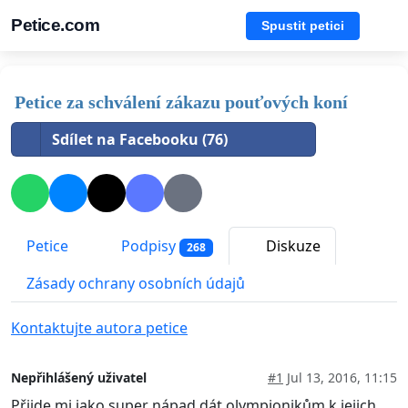
Petice.com
Spustit petici
Petice za schválení zákazu pouťových koní
Sdílet na Facebooku (76)
Petice
Podpisy
Diskuze
268
Zásady ochrany osobních údajů
Kontaktujte autora petice
Nepřihlášený uživatel
#1
Jul 13, 2016, 11:15
Přijde mi jako super nápad dát olympionikům k jejich