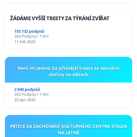
ŽÁDÁME VYŠŠÍ TRESTY ZA TÝRÁNÍ ZVÍŘAT
153 732 podpisů
343 Podpisy / 7 dní
11 Feb 2025
Není mi jedno: Za přísnější tresty za sexuální
zločiny na dětech
2 040 podpisů
262 Podpisy / 7 dní
22 Apr 2026
PETICE ZA ZACHOVÁNÍ KULTURNÍHO CENTRA STALIN
NA LETNÉ