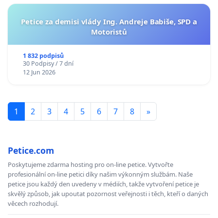
Petice za demisi vlády Ing. Andreje Babiše, SPD a
Motoristů
1 832 podpisů
30 Podpisy / 7 dní
12 Jun 2026
1
2
3
4
5
6
7
8
»
Petice.com
Poskytujeme zdarma hosting pro on-line petice. Vytvořte
profesionální on-line petici díky našim výkonným službám. Naše
petice jsou každý den uvedeny v médiích, takže vytvoření petice je
skvělý způsob, jak upoutat pozornost veřejnosti i těch, kteří o daných
věcech rozhodují.