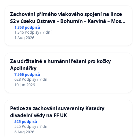
Zachování přímého vlakového spojení na lince
S2 v úseku Ostrava – Bohumín – Karviná – Mosty
u Jablunkova
1 353 podpisů
1 346 Podpisy / 7 dní
1 Aug 2026
Za udržitelné a humánní řešení pro kočky
Apolinářky
7 566 podpisů
628 Podpisy / 7 dní
10 Jun 2026
Petice za zachování suverenity Katedry
divadelní vědy na FF UK
525 podpisů
525 Podpisy / 7 dní
6 Aug 2026