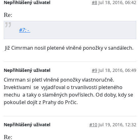
Nepřihlášený uživatel
#8
Jul 18, 2016, 06:42
Re:
#7: -
Již Cimrman nosil pletené vlněné ponožky v sandálech.
Nepřihlášený uživatel
#9
Jul 18, 2016, 06:49
Cimrman si pletl vlněné ponožky vlastnoručně.
Invektivami se vyjadřoval o trvanlivosti pleteného
mechu a taky o slaměných povříslech. Od doby, kdy se
pokoušel dojít z Prahy do Prčic.
Nepřihlášený uživatel
#10
Jul 19, 2016, 12:32
Re: