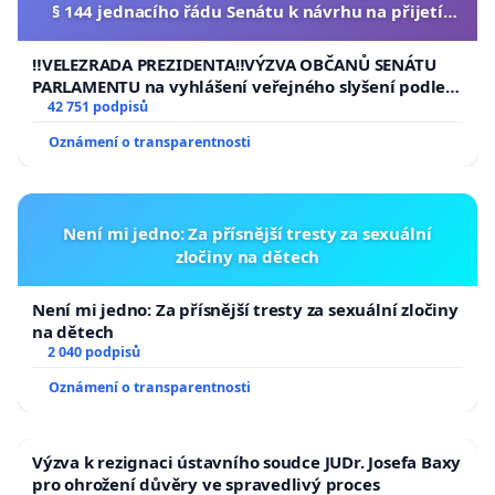
§ 144 jednacího řádu Senátu k návrhu na přijetí
usnesení k podání ústavní žaloby na prezidenta
republiky
‼️VELEZRADA PREZIDENTA‼️VÝZVA OBČANŮ SENÁTU
PARLAMENTU na vyhlášení veřejného slyšení podle §
144 jednacího řádu Senátu k návrhu na přijetí
42 751 podpisů
usnesení k podání ústavní žaloby na prezidenta
Oznámení o transparentnosti
republiky
Není mi jedno: Za přísnější tresty za sexuální
zločiny na dětech
Není mi jedno: Za přísnější tresty za sexuální zločiny
na dětech
2 040 podpisů
Oznámení o transparentnosti
Výzva k rezignaci ústavního soudce JUDr. Josefa Baxy
pro ohrožení důvěry ve spravedlivý proces