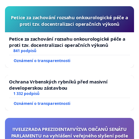
Petice za zachování rozsahu onkourologické péče a
proti tzv. docentralizaci operačních výkonů
Petice za zachování rozsahu onkourologické péče a
proti tzv. docentralizaci operačních výkonů
841 podpisů
Oznámení o transparentnosti
Ochrana Vrbenských rybníků před masivní
developerskou zástavbou
1 332 podpisů
Oznámení o transparentnosti
‼️VELEZRADA PREZIDENTA‼️VÝZVA OBČANŮ SENÁTU
PARLAMENTU na vyhlášení veřejného slyšení podle