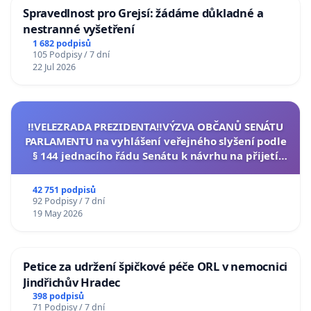
Spravedlnost pro Grejsí: žádáme důkladné a
nestranné vyšetření
1 682 podpisů
105 Podpisy / 7 dní
22 Jul 2026
‼️VELEZRADA PREZIDENTA‼️VÝZVA OBČANŮ SENÁTU
PARLAMENTU na vyhlášení veřejného slyšení podle
§ 144 jednacího řádu Senátu k návrhu na přijetí
usnesení k podání ústavní žaloby na prezidenta
republiky
42 751 podpisů
92 Podpisy / 7 dní
19 May 2026
Petice za udržení špičkové péče ORL v nemocnici
Jindřichův Hradec
398 podpisů
71 Podpisy / 7 dní