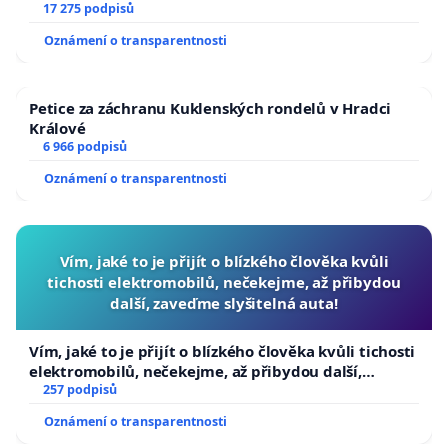
17 275 podpisů
Oznámení o transparentnosti
Petice za záchranu Kuklenských rondelů v Hradci
Králové
6 966 podpisů
Oznámení o transparentnosti
Vím, jaké to je přijít o blízkého člověka kvůli
tichosti elektromobilů, nečekejme, až přibydou
další, zaveďme slyšitelná auta!
Vím, jaké to je přijít o blízkého člověka kvůli tichosti
elektromobilů, nečekejme, až přibydou další,
zaveďme slyšitelná auta!
257 podpisů
Oznámení o transparentnosti