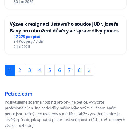
30 Jun 2026
Výzva k rezignaci ústavního soudce JUDr. Josefa
Baxy pro ohrožení důvěry ve spravedlivý proces
17 275 podpisů
34 Podpisy / 7 dní
2 Jul 2026
1
2
3
4
5
6
7
8
»
Petice.com
Poskytujeme zdarma hosting pro on-line petice. Vytvořte
profesionální on-line petici díky našim výkonným službám. Naše
petice jsou každý den uvedeny v médiích, takže vytvoření petice je
skvělý způsob, jak upoutat pozornost veřejnosti i těch, kteří o daných
věcech rozhodují.