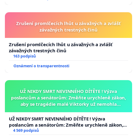
Zrušení promlčecích lhůt u závažných a zvlášť
závažných trestných činů
Zrušení promlčecích lhůt u závažných a zvlášť
závažných trestných činů
163 podpisů
Oznámení o transparentnosti
UŽ NIKDY SMRT NEVINNÉHO DÍTĚTE ! Výzva
poslancům a senátorům: Změňte urychleně zákon,
aby se tragédie malé Viktorky už nemohla
opakovat!
UŽ NIKDY SMRT NEVINNÉHO DÍTĚTE ! Výzva
poslancům a senátorům: Změňte urychleně zákon,
aby se tragédie malé Viktorky už nemohla opakovat!
4 569 podpisů