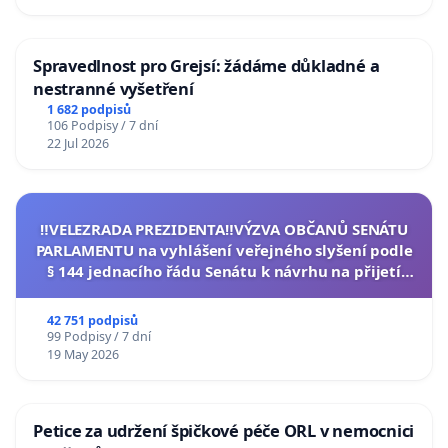
Spravedlnost pro Grejsí: žádáme důkladné a
nestranné vyšetření
1 682 podpisů
106 Podpisy / 7 dní
22 Jul 2026
‼️VELEZRADA PREZIDENTA‼️VÝZVA OBČANŮ SENÁTU
PARLAMENTU na vyhlášení veřejného slyšení podle
§ 144 jednacího řádu Senátu k návrhu na přijetí
usnesení k podání ústavní žaloby na prezidenta
republiky
42 751 podpisů
99 Podpisy / 7 dní
19 May 2026
Petice za udržení špičkové péče ORL v nemocnici