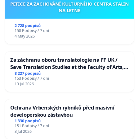
PETICE ZA ZACHOVÁNÍ KULTURNÍHO CENTRA STALIN
NA LETNÉ
2 728 podpisů
158 Podpisy / 7 dní
4 May 2026
Za záchranu oboru translatologie na FF UK /
Save Translation Studies at the Faculty of Arts,
Charles University
8 227 podpisů
153 Podpisy / 7 dní
13 Jul 2026
Ochrana Vrbenských rybníků před masivní
developerskou zástavbou
1 330 podpisů
151 Podpisy / 7 dní
3 Jul 2026