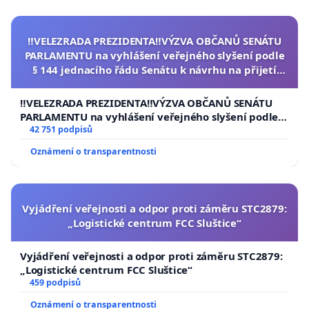
‼️VELEZRADA PREZIDENTA‼️VÝZVA OBČANŮ SENÁTU
PARLAMENTU na vyhlášení veřejného slyšení podle
§ 144 jednacího řádu Senátu k návrhu na přijetí
usnesení k podání ústavní žaloby na prezidenta
republiky
‼️VELEZRADA PREZIDENTA‼️VÝZVA OBČANŮ SENÁTU
PARLAMENTU na vyhlášení veřejného slyšení podle §
144 jednacího řádu Senátu k návrhu na přijetí
42 751 podpisů
usnesení k podání ústavní žaloby na prezidenta
Oznámení o transparentnosti
republiky
Vyjádření veřejnosti a odpor proti záměru STC2879:
„Logistické centrum FCC Sluštice“
Vyjádření veřejnosti a odpor proti záměru STC2879:
„Logistické centrum FCC Sluštice“
459 podpisů
Oznámení o transparentnosti