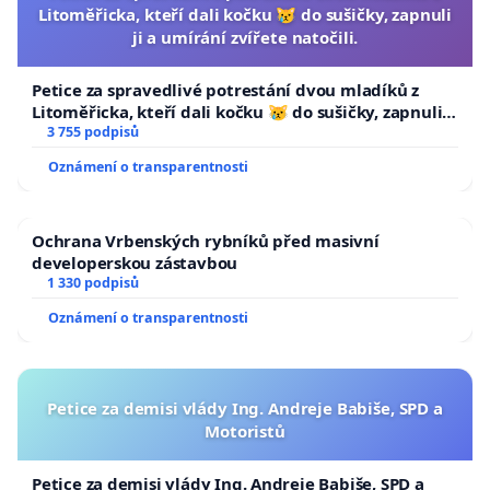
Litoměřicka, kteří dali kočku 😿 do sušičky, zapnuli
ji a umírání zvířete natočili.
Petice za spravedlivé potrestání dvou mladíků z
Litoměřicka, kteří dali kočku 😿 do sušičky, zapnuli ji
a umírání zvířete natočili.
3 755 podpisů
Oznámení o transparentnosti
Ochrana Vrbenských rybníků před masivní
developerskou zástavbou
1 330 podpisů
Oznámení o transparentnosti
Petice za demisi vlády Ing. Andreje Babiše, SPD a
Motoristů
Petice za demisi vlády Ing. Andreje Babiše, SPD a