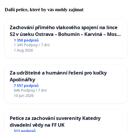
Další petice, které by vás mohly zajímat
Zachování přímého vlakového spojení na lince
S2 v úseku Ostrava – Bohumín – Karviná – Mosty
u Jablunkova
1 350 podpisů
1 345 Podpisy / 7 dní
1 Aug 2026
Za udržitelné a humánní řešení pro kočky
Apolinářky
7 557 podpisů
646 Podpisy / 7 dní
10 Jun 2026
Petice za zachování suverenity Katedry
divadelní vědy na FF UK
512 podpisů