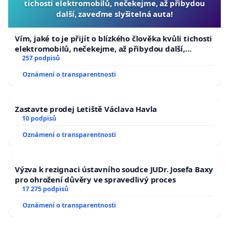
tichosti elektromobilů, nečekejme, až přibydou
další, zaveďme slyšitelná auta!
Vím, jaké to je přijít o blízkého člověka kvůli tichosti
elektromobilů, nečekejme, až přibydou další,
zaveďme slyšitelná auta!
257 podpisů
Oznámení o transparentnosti
Zastavte prodej Letiště Václava Havla
10 podpisů
Oznámení o transparentnosti
Výzva k rezignaci ústavního soudce JUDr. Josefa Baxy
pro ohrožení důvěry ve spravedlivý proces
17 275 podpisů
Oznámení o transparentnosti