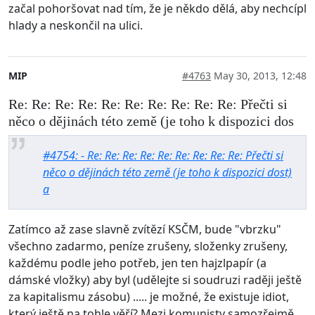
začal pohoršovat nad tím, že je někdo dělá, aby nechcípl
hlady a neskončil na ulici.
MIP
#4763
May 30, 2013, 12:48
Re: Re: Re: Re: Re: Re: Re: Re: Re: Re: Přečti si
něco o dějinách této země (je toho k dispozici dos
#4754: - Re: Re: Re: Re: Re: Re: Re: Re: Re: Přečti si
něco o dějinách této země (je toho k dispozici dost)
a
Zatímco až zase slavně zvítězí KSČM, bude "vbrzku"
všechno zadarmo, peníze zrušeny, složenky zrušeny,
každému podle jeho potřeb, jen ten hajzlpapír (a
dámské vložky) aby byl (udělejte si soudruzi raději ještě
za kapitalismu zásobu) ..... je možné, že existuje idiot,
který ještě na tohle věří? Mezi komunisty samozřejmě