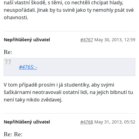
naší vlastní škodě, s těmi, co nechtěli chcípat hlady,
neuspořádali. Jinak by tu svině jako ty nemohly psát své
ohavnosti.
Nepřihlášený uživatel
#4767
May 30, 2013, 12:59
Re:
#4765: -
V tom případě prosím i já studentíky, aby svými
šaškárnami neotravovali ostatní lidi, na jejich blbnutí tu
není taky nikdo zvědavej.
Nepřihlášený uživatel
#4768
May 31, 2013, 05:52
Re: Re: