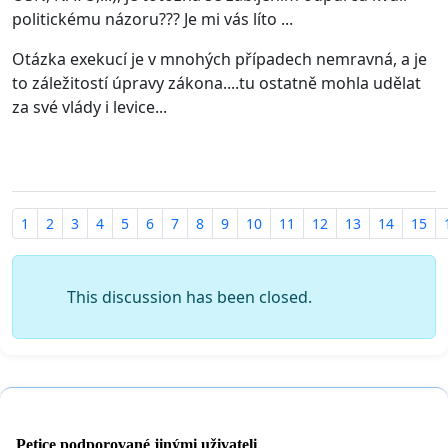
politickému názoru??? Je mi vás líto ...
Otázka exekucí je v mnohých případech nemravná, a je
to záležitostí úpravy zákona....tu ostatně mohla udělat
za své vlády i levice...
1
2
3
4
5
6
7
8
9
10
11
12
13
14
15
This discussion has been closed.
Petice podporované jinými uživateli