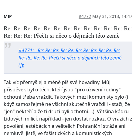
MIP
#4772
May 31, 2013, 14:47
Re: Re: Re: Re: Re: Re: Re: Re: Re: Re: Re: Re: Re:
Re: Re: Re: Přečti si něco o dějinách této země
#4771: - Re: Re: Re: Re: Re: Re: Re: Re: Re: Re: Re:
Re: Re: Re: Re: Přečti si něco o dějinách této země
(je
Tak víc přemýšlej a méně piš své hovadiny. Můj
příspěvek byl o těch, kteří jsou "pro uživení rodiny"
ochotni třeba vraždit. Takových mezi komunisty bylo (i
když samozřejmě ne všichni skutečně vraždili - stačí, že
"jen" někteří a že ti druzí byli ochotni....). Většina kádru
Lidových milicí, například - jen dostat rozkaz. O vrazích z
povolání, estébácích a velitelích Pohraniční stráže ani
nemluvě. Jistě, ve fašistických a komunistických