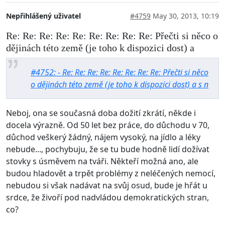
Nepřihlášený uživatel
#4759
May 30, 2013, 10:19
Re: Re: Re: Re: Re: Re: Re: Re: Re: Přečti si něco o
dějinách této země (je toho k dispozici dost) a
#4752: - Re: Re: Re: Re: Re: Re: Re: Re: Přečti si něco
o dějinách této země (je toho k dispozici dost) a s n
Neboj, ona se současná doba dožití zkrátí, někde i
docela výrazně. Od 50 let bez práce, do důchodu v 70,
důchod veškerý žádný, nájem vysoký, na jídlo a léky
nebude..., pochybuju, že se tu bude hodně lidí dožívat
stovky s úsměvem na tváři. Někteří možná ano, ale
budou hladovět a trpět problémy z neléčených nemocí,
nebudou si však nadávat na svůj osud, bude je hřát u
srdce, že živoří pod nadvládou demokratických stran,
co?