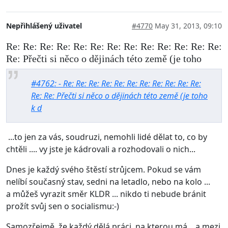
Nepřihlášený uživatel
#4770
May 31, 2013, 09:10
Re: Re: Re: Re: Re: Re: Re: Re: Re: Re: Re: Re: Re:
Re: Přečti si něco o dějinách této země (je toho
#4762: - Re: Re: Re: Re: Re: Re: Re: Re: Re: Re: Re:
Re: Re: Přečti si něco o dějinách této země (je toho
k d
...to jen za vás, soudruzi, nemohli lidé dělat to, co by
chtěli .... vy jste je kádrovali a rozhodovali o nich...
Dnes je každý svého štěstí strůjcem. Pokud se vám
nelíbí současný stav, sedni na letadlo, nebo na kolo ...
a můžeš vyrazit směr KLDR ... nikdo ti nebude bránit
prožít svůj sen o socialismu:-)
Samozřejmě, že každý dělá práci, na kterou má....a mezi