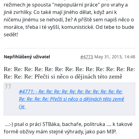
režimech je spousta "nepopulární práce" pro vrahy a
jiné zvrhlíky. Co také mají jiného dělat, když ani k
ničemu jinému se nehodí, že? A příště sem napiš něco o
morálce, třeba i té vyšší, komunistické. Od tebe to bude
sedět!
Nepřihlášený uživatel
#4773
May 31, 2013, 14:48
Re: Re: Re: Re: Re: Re: Re: Re: Re: Re: Re: Re: Re:
Re: Re: Re: Přečti si něco o dějinách této země
#4771: - Re: Re: Re: Re: Re: Re: Re: Re: Re: Re: Re:
Re: Re: Re: Re: Přečti si něco o dějinách této země
(je
...:-) psal o práci STBáka, bachaře, politruka .... k takové
formě obživy mám stejné výhrady, jako pan MIP.