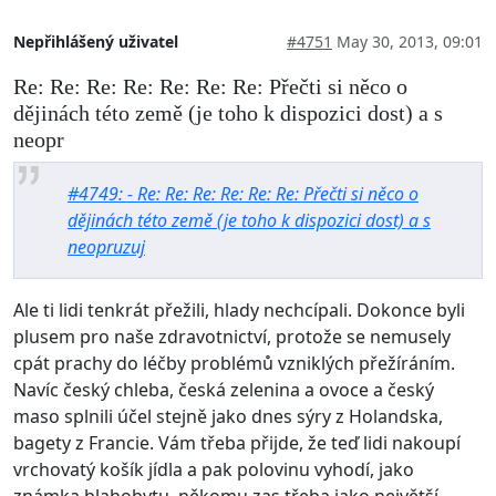
Nepřihlášený uživatel
#4751
May 30, 2013, 09:01
Re: Re: Re: Re: Re: Re: Re: Přečti si něco o
dějinách této země (je toho k dispozici dost) a s
neopr
#4749: - Re: Re: Re: Re: Re: Re: Přečti si něco o
dějinách této země (je toho k dispozici dost) a s
neopruzuj
Ale ti lidi tenkrát přežili, hlady nechcípali. Dokonce byli
plusem pro naše zdravotnictví, protože se nemusely
cpát prachy do léčby problémů vzniklých přežíráním.
Navíc český chleba, česká zelenina a ovoce a český
maso splnili účel stejně jako dnes sýry z Holandska,
bagety z Francie. Vám třeba přijde, že teď lidi nakoupí
vrchovatý košík jídla a pak polovinu vyhodí, jako
známka blahobytu, někomu zas třeba jako největší