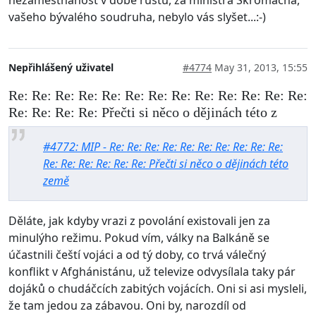
nezaměstnanost v době růstu, za ministra Škromacha,
vašeho bývalého soudruha, nebylo vás slyšet...:-)
Nepřihlášený uživatel
#4774
May 31, 2013, 15:55
Re: Re: Re: Re: Re: Re: Re: Re: Re: Re: Re: Re: Re:
Re: Re: Re: Re: Přečti si něco o dějinách této z
#4772: MIP - Re: Re: Re: Re: Re: Re: Re: Re: Re: Re:
Re: Re: Re: Re: Re: Re: Přečti si něco o dějinách této
země
Děláte, jak kdyby vrazi z povolání existovali jen za
minulýho režimu. Pokud vím, války na Balkáně se
účastnili čeští vojáci a od tý doby, co trvá válečný
konflikt v Afghánistánu, už televize odvysílala taky pár
dojáků o chudáčcích zabitých vojácích. Oni si asi mysleli,
že tam jedou za zábavou. Oni by, narozdíl od