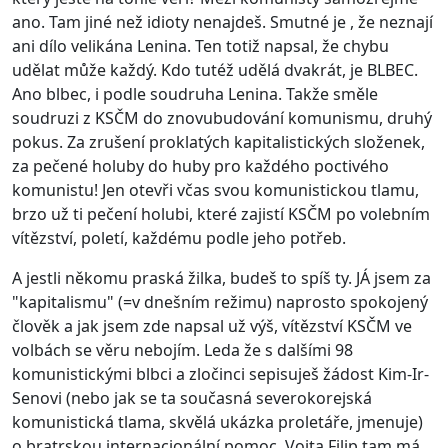
ano. Tam jiné než idioty nenajdeš. Smutné je , že neznají
ani dílo velikána Lenina. Ten totiž napsal, že chybu
udělat může každý. Kdo tutéž udělá dvakrát, je BLBEC.
Ano blbec, i podle soudruha Lenina. Takže směle
soudruzi z KSČM do znovubudování komunismu, druhý
pokus. Za zrušení proklatých kapitalistických složenek,
za pečené holuby do huby pro každého poctivého
komunistu! Jen otevři včas svou komunistickou tlamu,
brzo už ti pečení holubi, které zajistí KSČM po volebním
vítězství, poletí, každému podle jeho potřeb.
A jestli někomu praská žilka, budeš to spíš ty. JÁ jsem za
"kapitalismu" (=v dnešním režimu) naprosto spokojený
člověk a jak jsem zde napsal už výš, vítězství KSČM ve
volbách se věru nebojím. Leda že s dalšími 98
komunistickými blbci a zločinci sepisuješ žádost Kim-Ir-
Senovi (nebo jak se ta současná severokorejská
komunistická tlama, skvělá ukázka proletáře, jmenuje)
o bratrskou internacionální pomoc. Vojta Filip tam má