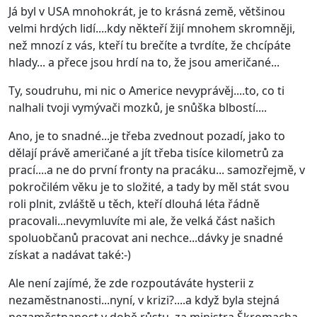
Já byl v USA mnohokrát, je to krásná země, většinou
velmi hrdých lidí....kdy někteří žijí mnohem skromněji,
než mnozí z vás, kteří tu brečíte a tvrdíte, že chcípáte
hlady... a přece jsou hrdí na to, že jsou američané...
Ty, soudruhu, mi nic o Americe nevyprávěj....to, co ti
nalhali tvoji vymývači mozků, je snůška blbostí....
Ano, je to snadné...je třeba zvednout pozadí, jako to
dělají právě američané a jít třeba tisíce kilometrů za
prací....a ne do první fronty na pracáku... samozřejmě, v
pokročilém věku je to složité, a tady by měl stát svou
roli plnit, zvláště u těch, kteří dlouhá léta řádně
pracovali...nevymluvíte mi ale, že velká část našich
spoluobčanů pracovat ani nechce...dávky je snadné
získat a nadávat také:-)
Ale není zajímé, že zde rozpoutáváte hysterii z
nezaměstnanosti...nyní, v krizi?....a když byla stejná