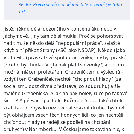
Re: Re: Přečti si něco o dějinách této země (je toho
k d
Jistě, někdo dělal dozorčího v koncentráku nebo v
Jáchymově, jiný tam dělal mukla. Proč se pohoršovat
nad tím, že někdo dělá "nepopulární práce", zvláště
když plní příkaz Strany (KSČ jako NSDAP). Někdo (jako
Vojta Filip) práskal své spolupracovníky, jiný byl práskán
(z čeho by chudák Vojta pak platil složenky?) a potom
možná mlácen proletářem Grebeníčkem u výslechů -
vždyť i ten Grebeníček nechtěl "chcípnout hlady" (za
socialismu dost divná představa, co soudruhu) a živil
malého Grebeníčka. A jak ho pak bolely ruce po takové
šichtě! A péesáčtí pacholci Kučera a Sloup také chtěli
žrát, tak co zbývalo než nechat vraždit druhé. Tys měl
být obhájcem všech těch hodných lidí, co jen nechtěli
chcípnout hlady (a raději se podíleli na chcípání
druhých) v Norimberku. V Česku jsme takového nic, k