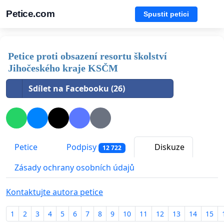
Petice.com
Spustit petici
Petice proti obsazení resortu školství
Jihočeského kraje KSČM
Sdílet na Facebooku (26)
Petice
Podpisy
Diskuze
12 722
Zásady ochrany osobních údajů
Kontaktujte autora petice
1
2
3
4
5
6
7
8
9
10
11
12
13
14
15