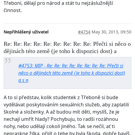
Třeboni, dělají pro národ a stát tu nejzáslužnější
činnost.
Nepřihlášený uživatel
#4754
May 30, 2013, 09:50
Re: Re: Re: Re: Re: Re: Re: Re: Re: Přečti si něco o
dějinách této země (je toho k dispozici dost) a
#4753: MIP - Re: Re: Re: Re: Re: Re: Re: Re: Přečti si
něco o dějinách této země (je toho k dispozici dost)
a s n
A to si představ, kolik studentek z Třeboně si bude
vydělávat poskytováním sexuálních služeb, aby zaplatili
školné a složenky. A až budou mít děti, myslíš, že je
nechají umřít hlady? Pochybuju, to radši rozáhnou
nohy, nebo udělají cokoli jiného. Tak se nečil, ať ti
nepraskne žilka, přijít o tebe by byla škoda, dobře bavíš.