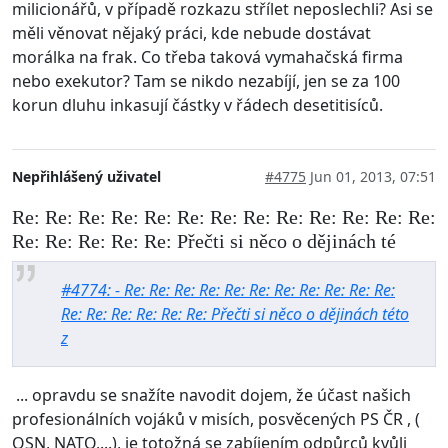
milicionářů, v případě rozkazu střílet neposlechli? Asi se
měli věnovat nějaký práci, kde nebude dostávat
morálka na frak. Co třeba taková vymahačská firma
nebo exekutor? Tam se nikdo nezabíjí, jen se za 100
korun dluhu inkasují částky v řádech desetitisíců.
Nepřihlášený uživatel
#4775
Jun 01, 2013, 07:51
Re: Re: Re: Re: Re: Re: Re: Re: Re: Re: Re: Re: Re:
Re: Re: Re: Re: Re: Přečti si něco o dějinách té
#4774: - Re: Re: Re: Re: Re: Re: Re: Re: Re: Re: Re:
Re: Re: Re: Re: Re: Re: Přečti si něco o dějinách této
z
... opravdu se snažíte navodit dojem, že účast našich
profesionálních vojáků v misích, posvěcených PS ČR , (
OSN, NATO,...), je totožná se zabíjením odpůrců kvůli