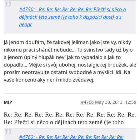
#4750: - Re: Re: Re: Re: Re: Re: Re: Přečti si něco o
dějinách této země (je toho k dispozici dost) a s
neopr
Já jenom doufám, že takovej jeliman jako jste vy, nikdy
nikomu práci shánět nebude... To svinstvo tady už bylo
a jenom úplný hlupák neví jak to vypadalo a jak to
dopadlo... Mějte si svůj ubohej, nostalgickej kroužek, ale
prosím neotravujte ostatní svobodné a myslící lidi. Na
vaše koncentráky není nikdo zvědavej.
MIP
#4766
May 30, 2013, 12:58
Re: Re: Re: Re: Re: Re: Re: Re: Re: Re: Re: Re: Re:
Re: Přečti si něco o dějinách této země (je toho
#4762: - Re: Re: Re: Re: Re: Re: Re: Re: Re: Re: Re: