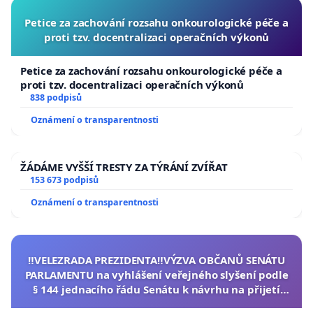
Petice za zachování rozsahu onkourologické péče a
proti tzv. docentralizaci operačních výkonů
Petice za zachování rozsahu onkourologické péče a
proti tzv. docentralizaci operačních výkonů
838 podpisů
Oznámení o transparentnosti
ŽÁDÁME VYŠŠÍ TRESTY ZA TÝRÁNÍ ZVÍŘAT
153 673 podpisů
Oznámení o transparentnosti
‼️VELEZRADA PREZIDENTA‼️VÝZVA OBČANŮ SENÁTU
PARLAMENTU na vyhlášení veřejného slyšení podle
§ 144 jednacího řádu Senátu k návrhu na přijetí
usnesení k podání ústavní žaloby na prezidenta