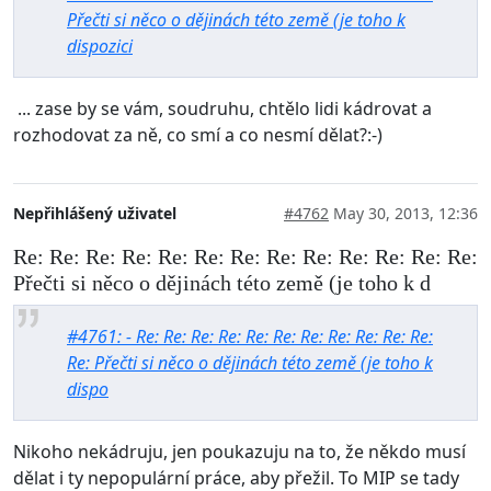
Přečti si něco o dějinách této země (je toho k
dispozici
... zase by se vám, soudruhu, chtělo lidi kádrovat a
rozhodovat za ně, co smí a co nesmí dělat?:-)
Nepřihlášený uživatel
#4762
May 30, 2013, 12:36
Re: Re: Re: Re: Re: Re: Re: Re: Re: Re: Re: Re: Re:
Přečti si něco o dějinách této země (je toho k d
#4761: - Re: Re: Re: Re: Re: Re: Re: Re: Re: Re: Re:
Re: Přečti si něco o dějinách této země (je toho k
dispo
Nikoho nekádruju, jen poukazuju na to, že někdo musí
dělat i ty nepopulární práce, aby přežil. To MIP se tady