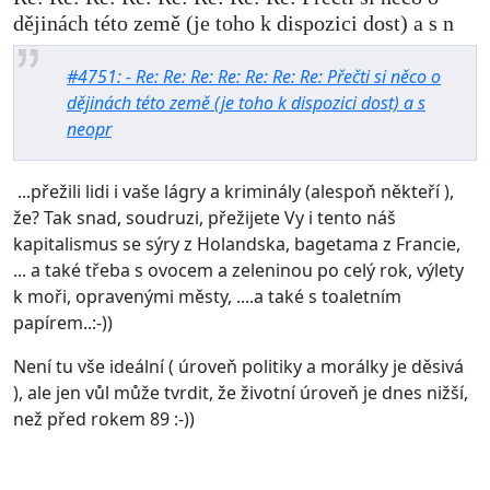
dějinách této země (je toho k dispozici dost) a s n
#4751: - Re: Re: Re: Re: Re: Re: Re: Přečti si něco o
dějinách této země (je toho k dispozici dost) a s
neopr
...přežili lidi i vaše lágry a kriminály (alespoň někteří ),
že? Tak snad, soudruzi, přežijete Vy i tento náš
kapitalismus se sýry z Holandska, bagetama z Francie,
... a také třeba s ovocem a zeleninou po celý rok, výlety
k moři, opravenými městy, ....a také s toaletním
papírem..:-))
Není tu vše ideální ( úroveň politiky a morálky je děsivá
), ale jen vůl může tvrdit, že životní úroveň je dnes nižší,
než před rokem 89 :-))