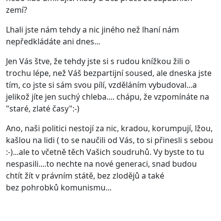
zemí?
Lhali jste nám tehdy a nic jiného než lhaní nám
nepředkládáte ani dnes...
Jen Vás štve, že tehdy jste si s rudou knížkou žili o
trochu lépe, než Váš bezpartijní soused, ale dneska jste
tím, co jste si sám svou pílí, vzděláním vybudoval...a
jelikož jíte jen suchý chleba.... chápu, že vzpomínáte na
"staré, zlaté časy":-)
Ano, naši politici nestojí za nic, kradou, korumpují, lžou,
kašlou na lidi ( to se naučili od Vás, to si přinesli s sebou
:-)...ale to včetně těch Vašich soudruhů. Vy byste to tu
nespasili....to nechte na nové generaci, snad budou
chtít žít v právním státě, bez zlodějů a také
bez pohrobků komunismu...