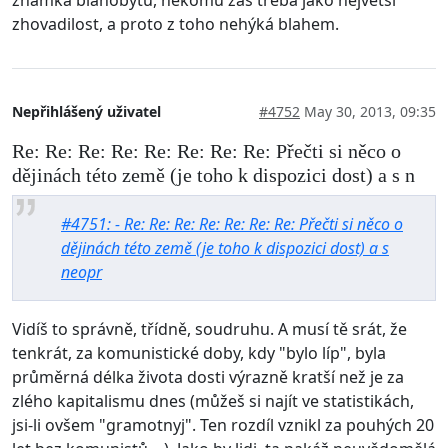
zhovadilost, a proto z toho nehýká blahem.
Nepřihlášený uživatel
#4752
May 30, 2013, 09:35
Re: Re: Re: Re: Re: Re: Re: Re: Přečti si něco o
dějinách této země (je toho k dispozici dost) a s n
#4751: - Re: Re: Re: Re: Re: Re: Re: Přečti si něco o
dějinách této země (je toho k dispozici dost) a s
neopr
Vidíš to správně, třídně, soudruhu. A musí tě srát, že
tenkrát, za komunistické doby, kdy "bylo líp", byla
průměrná délka života dosti výrazně kratší než je za
zlého kapitalismu dnes (můžeš si najít ve statistikách,
jsi-li ovšem "gramotnyj". Ten rozdíl vznikl za pouhých 20