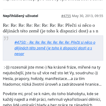
Nepřihlášený uživatel
#4755
May 30, 2013, 09:55
Re: Re: Re: Re: Re: Re: Re: Re: Přečti si něco o
dějinách této země (je toho k dispozici dost) a s n
#4750: - Re: Re: Re: Re: Re: Re: Re: Přečti si něco o
dějinách této země (je toho k dispozici dost) a s
neopr
:-))) rozesmál jste mne:-) Na krásné fráze, mířené na ty
nejubožejší, jste tu už více než sto let Vy, soudruhu:-))
Hesla, prapory, hvězdy, manifestace....a za tím
hladomor, nízká životní úroveň a zadrátované hranice...
Povězte mi, proč se k nám, do toho blahobytu, kde se
každý najedl a měl práci, nehrnuli vykořisťovaní dělníci,
nebo lidé umírající hlady a bez práce ze západních