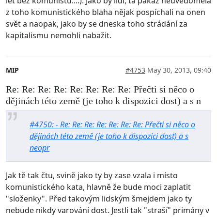
let bez komunistů....). Jako by lidi, ta pakáž neuvědomělá
z toho komunistického blaha nějak pospíchali na onen
svět a naopak, jako by se dneska toho strádání za
kapitalismu nemohli nabažit.
MIP
#4753
May 30, 2013, 09:40
Re: Re: Re: Re: Re: Re: Re: Re: Přečti si něco o
dějinách této země (je toho k dispozici dost) a s n
#4750: - Re: Re: Re: Re: Re: Re: Re: Přečti si něco o
dějinách této země (je toho k dispozici dost) a s
neopr
Jak tě tak čtu, svině jako ty by zase vzala i místo
komunistického kata, hlavně že bude moci zaplatit
"složenky". Před takovým lidským šmejdem jako ty
nebude nikdy varování dost. Jestli tak "straší" primány v