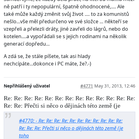
ně patří i ty nepopulární, špatně ohodnocené,.... Ale
také může každý změnit svůj život .... to za komunistů
nešlo...vše měl předurčeno ve své složce ... někteří se
vzepřeli a přelezli dráty, jiné zavřeli do lágrů, nebo do
kotelen....a vypořádali se s jejich rodinami na několik
generací dopředu...
A zdá se, že stále píšete, tak asi hlady
nechcípáte...dokonce i PC máte, že?.-)
Nepřihlášený uživatel
#4771
May 31, 2013, 12:46
Re: Re: Re: Re: Re: Re: Re: Re: Re: Re: Re: Re: Re:
Re: Re: Přečti si něco o dějinách této země (je
#4770: - Re: Re: Re: Re: Re: Re: Re: Re: Re: Re: Re:
Re: Re: Re: Přečti si něco o dějinách této země (je
toho