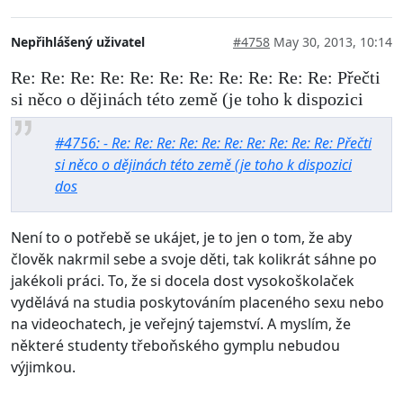
Nepřihlášený uživatel
#4758
May 30, 2013, 10:14
Re: Re: Re: Re: Re: Re: Re: Re: Re: Re: Re: Přečti
si něco o dějinách této země (je toho k dispozici
#4756: - Re: Re: Re: Re: Re: Re: Re: Re: Re: Re: Přečti
si něco o dějinách této země (je toho k dispozici
dos
Není to o potřebě se ukájet, je to jen o tom, že aby
člověk nakrmil sebe a svoje děti, tak kolikrát sáhne po
jakékoli práci. To, že si docela dost vysokoškolaček
vydělává na studia poskytováním placeného sexu nebo
na videochatech, je veřejný tajemství. A myslím, že
některé studenty třeboňského gymplu nebudou
výjimkou.