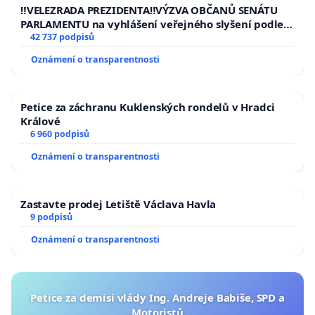
republiky
‼️VELEZRADA PREZIDENTA‼️VÝZVA OBČANŮ SENÁTU
PARLAMENTU na vyhlášení veřejného slyšení podle §
144 jednacího řádu Senátu k návrhu na přijetí
42 737 podpisů
usnesení k podání ústavní žaloby na prezidenta
Oznámení o transparentnosti
republiky
Petice za záchranu Kuklenských rondelů v Hradci
Králové
6 960 podpisů
Oznámení o transparentnosti
Zastavte prodej Letiště Václava Havla
9 podpisů
Oznámení o transparentnosti
Petice za demisi vlády Ing. Andreje Babiše, SPD a
Motoristů