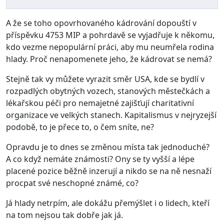
A že se toho opovrhovaného kádrování dopouští v
příspěvku 4753 MIP a pohrdavě se vyjadřuje k někomu,
kdo vezme nepopulární práci, aby mu neumřela rodina
hlady. Proč nenapomenete jeho, že kádrovat se nemá?
Stejně tak vy můžete vyrazit směr USA, kde se bydlí v
rozpadlých obytných vozech, stanových městečkách a
lékařskou péči pro nemajetné zajišťují charitativní
organizace ve velkých stanech. Kapitalismus v nejryzejší
podobě, to je přece to, o čem sníte, ne?
Opravdu je to dnes se změnou místa tak jednoduché?
A co když nemáte známosti? Ony se ty vyšší a lépe
placené pozice běžně inzerují a nikdo se na ně nesnaží
procpat své neschopné známé, co?
Já hlady netrpím, ale dokážu přemýšlet i o lidech, kteří
na tom nejsou tak dobře jak já.