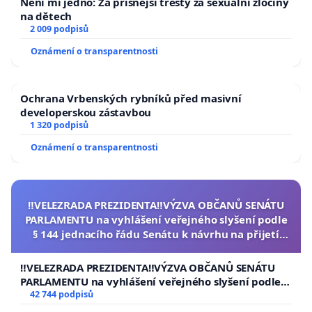
Není mi jedno: Za přísnější tresty za sexuální zločiny
na dětech
2 009 podpisů
Oznámení o transparentnosti
Ochrana Vrbenských rybníků před masivní
developerskou zástavbou
1 320 podpisů
Oznámení o transparentnosti
‼️VELEZRADA PREZIDENTA‼️VÝZVA OBČANŮ SENÁTU
PARLAMENTU na vyhlášení veřejného slyšení podle
§ 144 jednacího řádu Senátu k návrhu na přijetí
usnesení k podání ústavní žaloby na prezidenta
republiky
‼️VELEZRADA PREZIDENTA‼️VÝZVA OBČANŮ SENÁTU
PARLAMENTU na vyhlášení veřejného slyšení podle §
144 jednacího řádu Senátu k návrhu na přijetí
42 744 podpisů
usnesení k podání ústavní žaloby na prezidenta