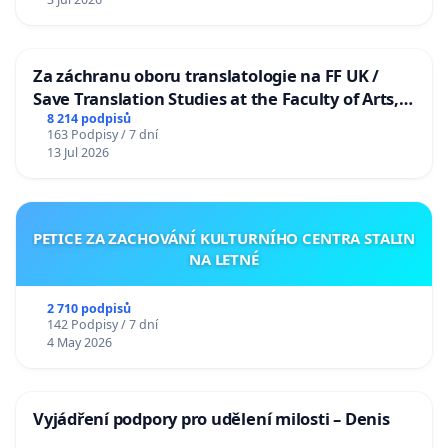
Za záchranu oboru translatologie na FF UK /
Save Translation Studies at the Faculty of Arts,
Charles University
8 214 podpisů
163 Podpisy / 7 dní
13 Jul 2026
PETICE ZA ZACHOVÁNÍ KULTURNÍHO CENTRA STALIN
NA LETNÉ
2 710 podpisů
142 Podpisy / 7 dní
4 May 2026
Vyjádření podpory pro udělení milosti – Denis