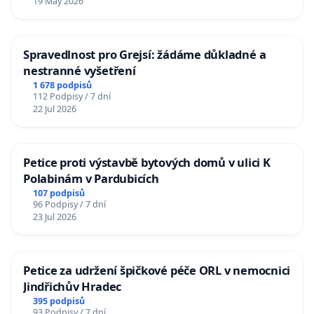
19 May 2026
Spravedlnost pro Grejsí: žádáme důkladné a
nestranné vyšetření
1 678 podpisů
112 Podpisy / 7 dní
22 Jul 2026
Petice proti výstavbě bytových domů v ulici K
Polabinám v Pardubicích
107 podpisů
96 Podpisy / 7 dní
23 Jul 2026
Petice za udržení špičkové péče ORL v nemocnici
Jindřichův Hradec
395 podpisů
93 Podpisy / 7 dní