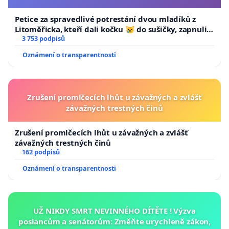
Petice za spravedlivé potrestání dvou mladíků z
Litoměřicka, kteří dali kočku 😿 do sušičky, zapnuli ji
a umírání zvířete natočili.
3 753 podpisů
Oznámení o transparentnosti
Zrušení promlčecích lhůt u závažných a zvlášť
závažných trestných činů
Zrušení promlčecích lhůt u závažných a zvlášť
závažných trestných činů
162 podpisů
Oznámení o transparentnosti
UŽ NIKDY SMRT NEVINNÉHO DÍTĚTE ! Výzva
poslancům a senátorům: Změňte urychleně zákon,