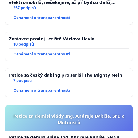
elektromobilů, nečekejme, až přibydou další,
zaveďme slyšitelná auta!
257 podpisů
Oznámení o transparentnosti
Zastavte prodej Letiště Václava Havla
10 podpisů
Oznámení o transparentnosti
Petice za český dabing pro seriál The Mighty Nein
7 podpisů
Oznámení o transparentnosti
Petice za demisi vlády Ing. Andreje Babiše, SPD a
Motoristů
Petice za demisi vlády Ing. Andreje Babiše, SPD a