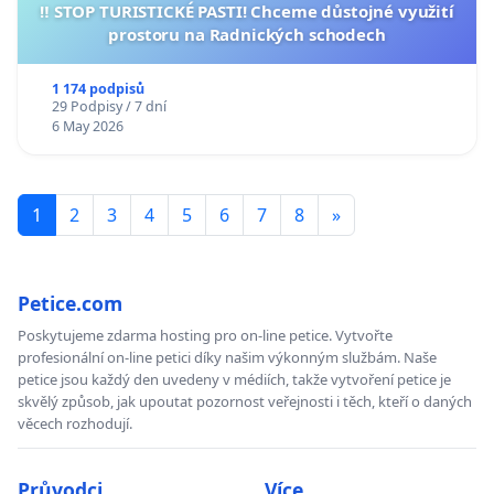
‼️ STOP TURISTICKÉ PASTI! Chceme důstojné využití
prostoru na Radnických schodech
1 174 podpisů
29 Podpisy / 7 dní
6 May 2026
1
2
3
4
5
6
7
8
»
Petice.com
Poskytujeme zdarma hosting pro on-line petice. Vytvořte
profesionální on-line petici díky našim výkonným službám. Naše
petice jsou každý den uvedeny v médiích, takže vytvoření petice je
skvělý způsob, jak upoutat pozornost veřejnosti i těch, kteří o daných
věcech rozhodují.
Průvodci
Více