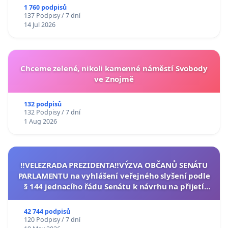
1 760 podpisů
137 Podpisy / 7 dní
14 Jul 2026
Chceme zelené, nikoli kamenné náměstí Svobody
ve Znojmě
132 podpisů
132 Podpisy / 7 dní
1 Aug 2026
‼️VELEZRADA PREZIDENTA‼️VÝZVA OBČANŮ SENÁTU
PARLAMENTU na vyhlášení veřejného slyšení podle
§ 144 jednacího řádu Senátu k návrhu na přijetí
usnesení k podání ústavní žaloby na prezidenta
republiky
42 744 podpisů
120 Podpisy / 7 dní