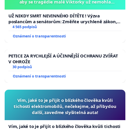
aby se tragédie malé Viktorky už nemohla
opakovat!
UŽ NIKDY SMRT NEVINNÉHO DÍTĚTE ! Výzva
poslancům a senátorům: Změňte urychleně zákon,
aby se tragédie malé Viktorky už nemohla opakovat!
4 565 podpisů
Oznámení o transparentnosti
PETICE ZA RYCHLEJŠÍ A ÚČINNĚJŠÍ OCHRANU ZVÍŘAT
V OHROŽE
30 podpisů
Oznámení o transparentnosti
Vím, jaké to je přijít o blízkého člověka kvůli
tichosti elektromobilů, nečekejme, až přibydou
další, zaveďme slyšitelná auta!
Vím, jaké to je přijít o blízkého člověka kvůli tichosti