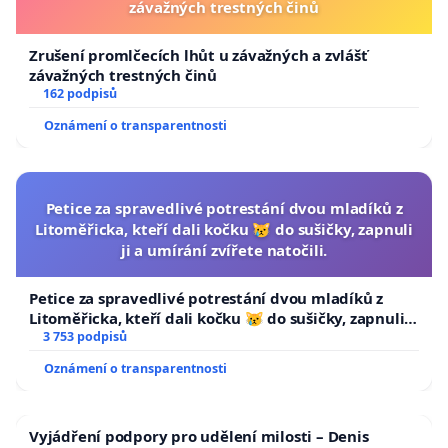
závažných trestných činů
Zrušení promlčecích lhůt u závažných a zvlášť
závažných trestných činů
162 podpisů
Oznámení o transparentnosti
Petice za spravedlivé potrestání dvou mladíků z
Litoměřicka, kteří dali kočku 😿 do sušičky, zapnuli
ji a umírání zvířete natočili.
Petice za spravedlivé potrestání dvou mladíků z
Litoměřicka, kteří dali kočku 😿 do sušičky, zapnuli ji
a umírání zvířete natočili.
3 753 podpisů
Oznámení o transparentnosti
Vyjádření podpory pro udělení milosti – Denis