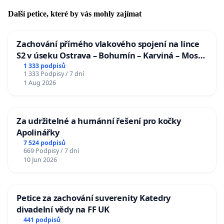
Další petice, které by vás mohly zajímat
Zachování přímého vlakového spojení na lince
S2 v úseku Ostrava – Bohumín – Karviná – Mosty
u Jablunkova
1 333 podpisů
1 333 Podpisy / 7 dní
1 Aug 2026
Za udržitelné a humánní řešení pro kočky
Apolinářky
7 524 podpisů
669 Podpisy / 7 dní
10 Jun 2026
Petice za zachování suverenity Katedry
divadelní vědy na FF UK
441 podpisů