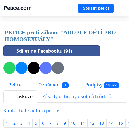
Petice.com
Spustit petici
PETICE proti zákonu "ADOPCE DĚTÍ PRO
HOMOSEXUÁLY"
Sdílet na Facebooku (91)
Petice
Oznámení
Podpisy
3
10 322
Diskuze
Zásady ochrany osobních údajů
Kontaktujte autora petice
1
2
3
4
5
6
7
8
9
10
11
12
13
14
15