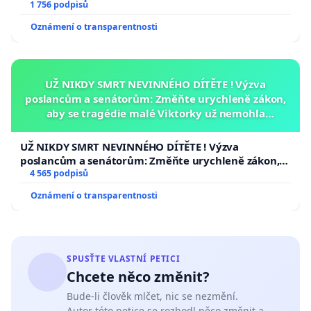
1 756 podpisů
Oznámení o transparentnosti
UŽ NIKDY SMRT NEVINNÉHO DÍTĚTE ! Výzva
poslancům a senátorům: Změňte urychleně zákon,
aby se tragédie malé Viktorky už nemohla
opakovat!
UŽ NIKDY SMRT NEVINNÉHO DÍTĚTE ! Výzva
poslancům a senátorům: Změňte urychleně zákon,
aby se tragédie malé Viktorky už nemohla opakovat!
4 565 podpisů
Oznámení o transparentnosti
SPUSŤTE VLASTNÍ PETICI
Chcete něco změnit?
Bude-li člověk mlčet, nic se nezmění.
Autor této petice se rozhodl něco změnit a