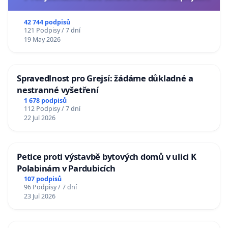
usnesení k podání ústavní žaloby na prezidenta
republiky
42 744 podpisů
121 Podpisy / 7 dní
19 May 2026
Spravedlnost pro Grejsí: žádáme důkladné a
nestranné vyšetření
1 678 podpisů
112 Podpisy / 7 dní
22 Jul 2026
Petice proti výstavbě bytových domů v ulici K
Polabinám v Pardubicích
107 podpisů
96 Podpisy / 7 dní
23 Jul 2026