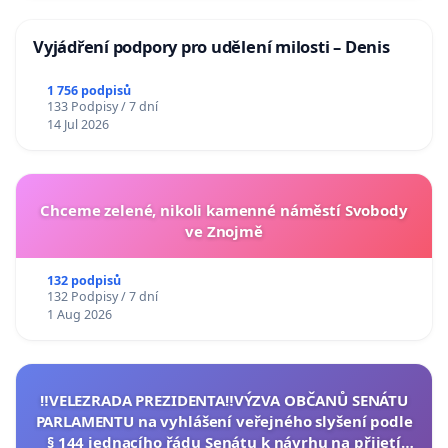
Vyjádření podpory pro udělení milosti – Denis
1 756 podpisů
133 Podpisy / 7 dní
14 Jul 2026
Chceme zelené, nikoli kamenné náměstí Svobody
ve Znojmě
132 podpisů
132 Podpisy / 7 dní
1 Aug 2026
‼️VELEZRADA PREZIDENTA‼️VÝZVA OBČANŮ SENÁTU
PARLAMENTU na vyhlášení veřejného slyšení podle
§ 144 jednacího řádu Senátu k návrhu na přijetí