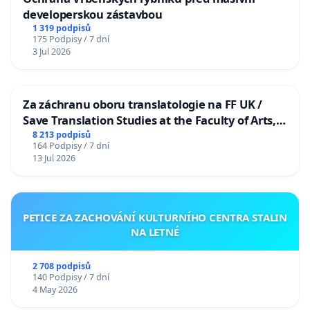
developerskou zástavbou
1 319 podpisů
175 Podpisy / 7 dní
3 Jul 2026
Za záchranu oboru translatologie na FF UK /
Save Translation Studies at the Faculty of Arts,
Charles University
8 213 podpisů
164 Podpisy / 7 dní
13 Jul 2026
PETICE ZA ZACHOVÁNÍ KULTURNÍHO CENTRA STALIN
NA LETNÉ
2 708 podpisů
140 Podpisy / 7 dní
4 May 2026