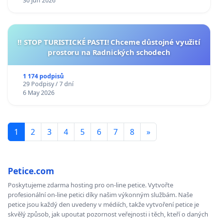
30 Jun 2026
‼️ STOP TURISTICKÉ PASTI! Chceme důstojné využití
prostoru na Radnických schodech
1 174 podpisů
29 Podpisy / 7 dní
6 May 2026
1
2
3
4
5
6
7
8
»
Petice.com
Poskytujeme zdarma hosting pro on-line petice. Vytvořte
profesionální on-line petici díky našim výkonným službám. Naše
petice jsou každý den uvedeny v médiích, takže vytvoření petice je
skvělý způsob, jak upoutat pozornost veřejnosti i těch, kteří o daných