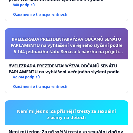
840 podpisů
Oznámení o transparentnosti
‼️VELEZRADA PREZIDENTA‼️VÝZVA OBČANŮ SENÁTU
PARLAMENTU na vyhlášení veřejného slyšení podle
§ 144 jednacího řádu Senátu k návrhu na přijetí
usnesení k podání ústavní žaloby na prezidenta
republiky
‼️VELEZRADA PREZIDENTA‼️VÝZVA OBČANŮ SENÁTU
PARLAMENTU na vyhlášení veřejného slyšení podle §
144 jednacího řádu Senátu k návrhu na přijetí
42 744 podpisů
usnesení k podání ústavní žaloby na prezidenta
Oznámení o transparentnosti
republiky
Není mi jedno: Za přísnější tresty za sexuální
zločiny na dětech
Není mi jedno: Za přísnější tresty za sexuální zločiny