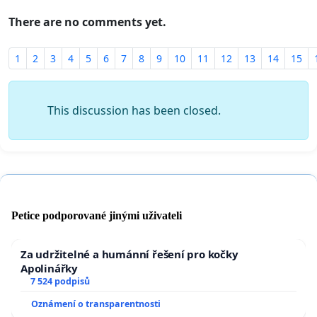
There are no comments yet.
1
2
3
4
5
6
7
8
9
10
11
12
13
14
15
This discussion has been closed.
Petice podporované jinými uživateli
Za udržitelné a humánní řešení pro kočky
Apolinářky
7 524 podpisů
Oznámení o transparentnosti