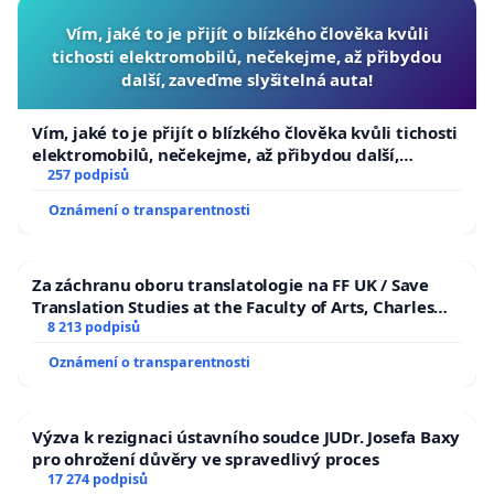
Vím, jaké to je přijít o blízkého člověka kvůli
tichosti elektromobilů, nečekejme, až přibydou
další, zaveďme slyšitelná auta!
Vím, jaké to je přijít o blízkého člověka kvůli tichosti
elektromobilů, nečekejme, až přibydou další,
zaveďme slyšitelná auta!
257 podpisů
Oznámení o transparentnosti
Za záchranu oboru translatologie na FF UK / Save
Translation Studies at the Faculty of Arts, Charles
University
8 213 podpisů
Oznámení o transparentnosti
Výzva k rezignaci ústavního soudce JUDr. Josefa Baxy
pro ohrožení důvěry ve spravedlivý proces
17 274 podpisů