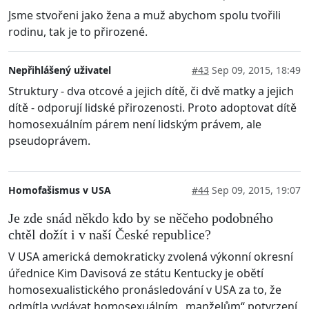
Jsme stvořeni jako žena a muž abychom spolu tvořili
rodinu, tak je to přirozené.
Nepřihlášený uživatel
#43
Sep 09, 2015, 18:49
Struktury - dva otcové a jejich dítě, či dvě matky a jejich
dítě - odporují lidské přirozenosti. Proto adoptovat dítě
homosexuálním párem není lidským právem, ale
pseudoprávem.
Homofašismus v USA
#44
Sep 09, 2015, 19:07
Je zde snád někdo kdo by se něčeho podobného
chtěl dožít i v naší České republice?
V USA americká demokraticky zvolená výkonní okresní
úřednice Kim Davisová ze státu Kentucky je obětí
homosexualistického pronásledování v USA za to, že
odmítla vydávat homosexuálním „manželům“ potvrzení