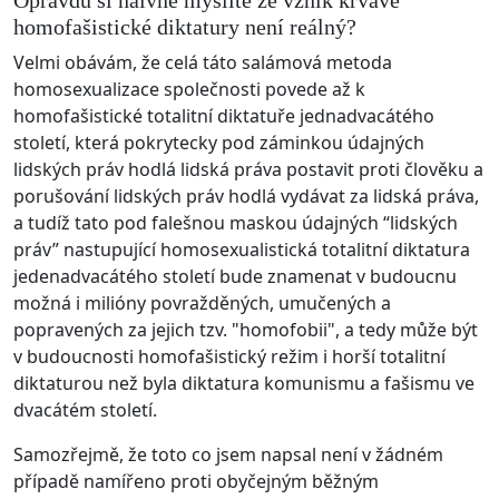
Opravdu si naivně myslíte že vznik krvavé
homofašistické diktatury není reálný?
Velmi obávám, že celá táto salámová metoda
homosexualizace společnosti povede až k
homofašistické totalitní diktatuře jednadvacátého
století, která pokrytecky pod záminkou údajných
lidských práv hodlá lidská práva postavit proti člověku a
porušování lidských práv hodlá vydávat za lidská práva,
a tudíž tato pod falešnou maskou údajných “lidských
práv” nastupující homosexualistická totalitní diktatura
jedenadvacátého století bude znamenat v budoucnu
možná i milióny povražděných, umučených a
popravených za jejich tzv. "homofobii", a tedy může být
v budoucnosti homofašistický režim i horší totalitní
diktaturou než byla diktatura komunismu a fašismu ve
dvacátém století.
Samozřejmě, že toto co jsem napsal není v žádném
případě namířeno proti obyčejným běžným