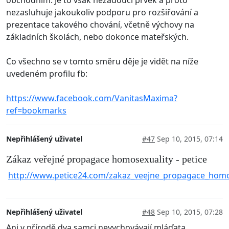
nezasluhuje jakoukoliv podporu pro rozšiřování a
prezentace takového chování, včetně výchovy na
základních školách, nebo dokonce mateřských.
Co všechno se v tomto směru děje je vidět na níže
uvedeném profilu fb:
https://www.facebook.com/VanitasMaxima?
ref=bookmarks
Nepřihlášený uživatel
#47
Sep 10, 2015, 07:14
Zákaz veřejné propagace homosexuality - petice
http://www.petice24.com/zakaz_veejne_propagace_homo
Nepřihlášený uživatel
#48
Sep 10, 2015, 07:28
Ani v přírodě dva samci nevychovávají mláďata.