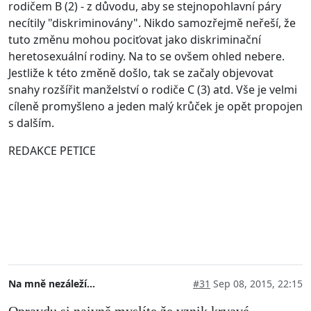
rodičem B (2) - z důvodu, aby se stejnopohlavní páry
necítily "diskriminovány". Nikdo samozřejmě neřeší, že
tuto změnu mohou pociťovat jako diskriminační
heretosexuální rodiny. Na to se ovšem ohled nebere.
Jestliže k této změně došlo, tak se začaly objevovat
snahy rozšířit manželství o rodiče C (3) atd. Vše je velmi
cíleně promyšleno a jeden malý krůček je opět propojen
s dalším.
REDAKCE PETICE
Na mně nezáleží...
#31
Sep 08, 2015, 22:15