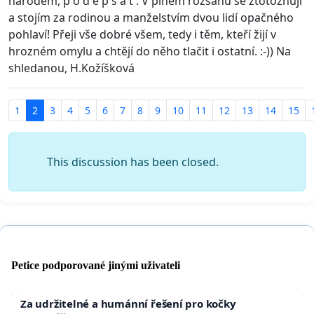
národem, p o d e p s a t . V plném rozsahu se ztotožňuji
a stojím za rodinou a manželstvím dvou lidí opačného
pohlaví! Přeji vše dobré všem, tedy i těm, kteří žijí v
hrozném omylu a chtějí do něho tlačit i ostatní. :-)) Na
shledanou, H.Kožíšková
1
2
3
4
5
6
7
8
9
10
11
12
13
14
15
This discussion has been closed.
Petice podporované jinými uživateli
Za udržitelné a humánní řešení pro kočky