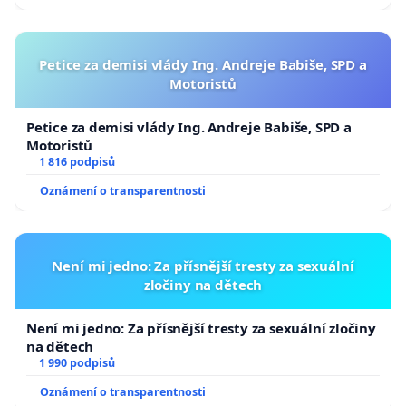
Petice za demisi vlády Ing. Andreje Babiše, SPD a
Motoristů
Petice za demisi vlády Ing. Andreje Babiše, SPD a
Motoristů
1 816 podpisů
Oznámení o transparentnosti
Není mi jedno: Za přísnější tresty za sexuální
zločiny na dětech
Není mi jedno: Za přísnější tresty za sexuální zločiny
na dětech
1 990 podpisů
Oznámení o transparentnosti