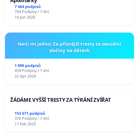
Apolinářky
7 464 podpisů
704 Podpisy / 7 dní
10 Jun 2026
Není mi jedno: Za přísnější tresty za sexuální
zločiny na dětech
1 990 podpisů
459 Podpisy / 7 dní
22 Apr 2026
ŽÁDÁME VYŠŠÍ TRESTY ZA TÝRÁNÍ ZVÍŘAT
153 671 podpisů
370 Podpisy / 7 dní
11 Feb 2025