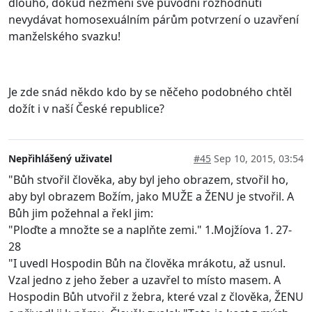
dlouho, dokud nezmění své původní rozhodnutí
nevydávat homosexuálním párům potvrzení o uzavření
manželského svazku!
Je zde snád někdo kdo by se něčeho podobného chtěl
dožít i v naší České republice?
Nepřihlášený uživatel
#45
Sep 10, 2015, 03:54
"Bůh stvořil člověka, aby byl jeho obrazem, stvořil ho,
aby byl obrazem Božím, jako MUŽE a ŽENU je stvořil. A
Bůh jim požehnal a řekl jim:
"Ploďte a množte se a naplňte zemi." 1.Mojžíova 1. 27-
28
"I uvedl Hospodin Bůh na člověka mrákotu, až usnul.
Vzal jedno z jeho žeber a uzavřel to místo masem. A
Hospodin Bůh utvořil z žebra, které vzal z člověka, ŽENU