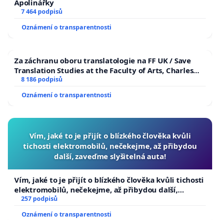
Apolinářky
7 464 podpisů
Oznámení o transparentnosti
Za záchranu oboru translatologie na FF UK / Save
Translation Studies at the Faculty of Arts, Charles
University
8 186 podpisů
Oznámení o transparentnosti
Vím, jaké to je přijít o blízkého člověka kvůli
tichosti elektromobilů, nečekejme, až přibydou
další, zaveďme slyšitelná auta!
Vím, jaké to je přijít o blízkého člověka kvůli tichosti
elektromobilů, nečekejme, až přibydou další,
zaveďme slyšitelná auta!
257 podpisů
Oznámení o transparentnosti