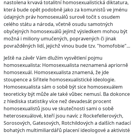
nastolena krvavá totalitní homosexualistická diktatura,
která bude opět podobně jako za komunistů ve jménu
údajných práv homosexuálů surově točit s osudem
celého státu a národa, včetně osudu samotných
obyčejných homosexuálů jejímž výsledkem mohou být
možná i miliony umučených, popravených či jinak
povražděných lidí, jejichž vinou bude tzv. "homofobie"...
Ještě na závěr Vám dlužím vysvětlení pojmu
homosexualista: Homosexualista neznamená apriorně
homosexuál. Homosexualista znamená, že jde
stoupence a šiřitele homosexualistické ideologie.
Homosexualista sám o sobě být sice homosexuálem
teoreticky být může ale také vůbec nemusí. Ba dokonce
z hlediska statistiky více než devadesát procent
homosexualistů jsou ve skutečnosti sami o sobě
heterosexuálové, kteří jsou navíc z Rockefellerových,
Sorosových, Gatesových, Rotchildových a dalších nadací
bohatých multimiliardářů placení ideologové a aktivisté