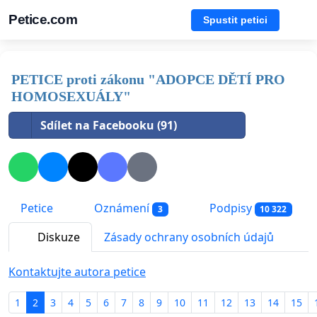
Petice.com
Spustit petici
PETICE proti zákonu "ADOPCE DĚTÍ PRO
HOMOSEXUÁLY"
Sdílet na Facebooku (91)
Petice
Oznámení
Podpisy
3
10 322
Diskuze
Zásady ochrany osobních údajů
Kontaktujte autora petice
1
2
3
4
5
6
7
8
9
10
11
12
13
14
15