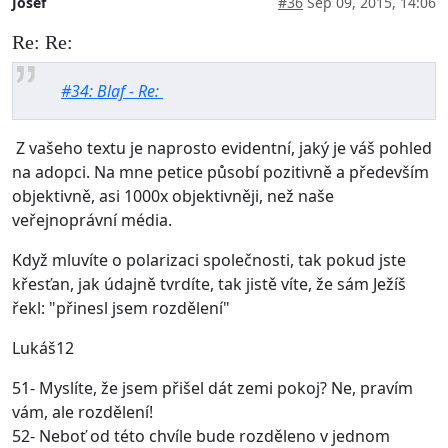
Josef
#36
Sep 09, 2015, 14:06
Re: Re:
#34: Blaf - Re:
Z vašeho textu je naprosto evidentní, jaký je váš pohled
na adopci. Na mne petice působí pozitivně a především
objektivně, asi 1000x objektivněji, než naše
veřejnoprávní média.
Když mluvíte o polarizaci společnosti, tak pokud jste
křesťan, jak údajně tvrdíte, tak jistě víte, že sám Ježíš
řekl: "přinesl jsem rozdělení"
Lukáš12
51- Myslíte, že jsem přišel dát zemi pokoj? Ne, pravím
vám, ale rozdělení!
52- Neboť od této chvíle bude rozděleno v jednom