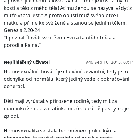
a přivedl ji k němu. Člověk zvolal: "Toto je kost z mých
kostí a tělo z mého těla! Ať mu ženou se nazývá, vždyť z
muže vzata jest." A proto opustí muž svého otce i
matku a přilne ke své ženě a stanou se jedním tělem.
Genesis 2.20-24
"I poznal člověk svou ženu Evu a ta otěhotněla a
porodila Kaina."
Nepřihlášený uživatel
#46
Sep 10, 2015, 07:11
Homosexuální chování je chování deviantní, tedy je to
odchylka od normálu, který jediný vede k pokračování
generací.
Děti mají vyrůstat v přirozené rodině, tedy mít za
maminku ženu a za tatínka muže. Ideálně pak ty, co je
zplodí.
Homosexualita se stala fenoménem politickým a
obchodním. Je to však nežádoucí prvek a proto