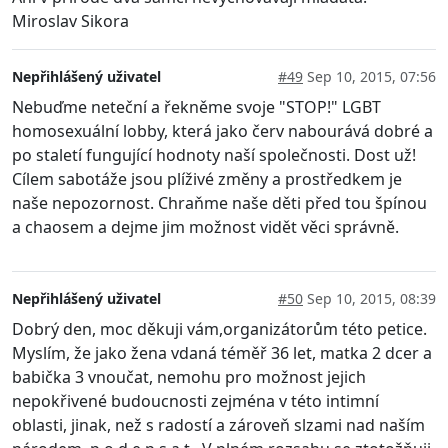
Miroslav Sikora
Nepřihlášený uživatel
#49
Sep 10, 2015, 07:56
Nebuďme neteční a řekněme svoje "STOP!" LGBT
homosexuální lobby, která jako červ nabourává dobré a
po staletí fungující hodnoty naší společnosti. Dost už!
Cílem sabotáže jsou plíživé změny a prostředkem je
naše nepozornost. Chraňme naše děti před tou špínou
a chaosem a dejme jim možnost vidět věci správně.
Nepřihlášený uživatel
#50
Sep 10, 2015, 08:39
Dobrý den, moc děkuji vám,organizátorům této petice.
Myslím, že jako žena vdaná téměř 36 let, matka 2 dcer a
babička 3 vnoučat, nemohu pro možnost jejich
nepokřivené budoucnosti zejména v této intimní
oblasti, jinak, než s radostí a zároveň slzami nad naším