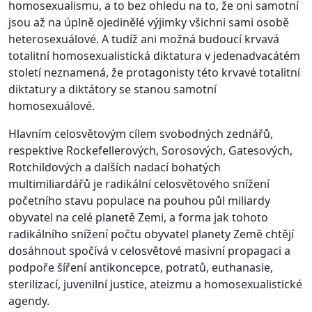
homosexualismu, a to bez ohledu na to, že oni samotní
jsou až na úplně ojedinělé výjimky všichni sami osobě
heterosexuálové. A tudíž ani možná budoucí krvavá
totalitní homosexualistická diktatura v jedenadvacátém
století neznamená, že protagonisty této krvavé totalitní
diktatury a diktátory se stanou samotní
homosexuálové.
Hlavním celosvětovým cílem svobodných zednářů,
respektive Rockefellerových, Sorosových, Gatesových,
Rotchildových a dalších nadací bohatých
multimiliardářů je radikální celosvětového snížení
početního stavu populace na pouhou půl miliardy
obyvatel na celé planetě Zemi, a forma jak tohoto
radikálního snížení počtu obyvatel planety Země chtějí
dosáhnout spočívá v celosvětové masivní propagaci a
podpoře šíření antikoncepce, potratů, euthanasie,
sterilizací, juvenilní justice, ateizmu a homosexualistické
agendy.