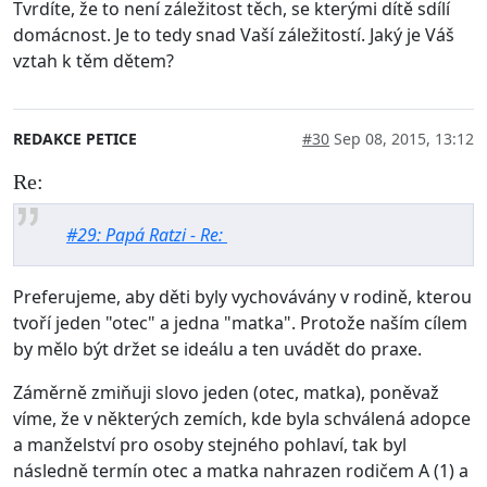
Tvrdíte, že to není záležitost těch, se kterými dítě sdílí
domácnost. Je to tedy snad Vaší záležitostí. Jaký je Váš
vztah k těm dětem?
REDAKCE PETICE
#30
Sep 08, 2015, 13:12
Re:
#29: Papá Ratzi - Re:
Preferujeme, aby děti byly vychovávány v rodině, kterou
tvoří jeden "otec" a jedna "matka". Protože naším cílem
by mělo být držet se ideálu a ten uvádět do praxe.
Záměrně zmiňuji slovo jeden (otec, matka), poněvaž
víme, že v některých zemích, kde byla schválená adopce
a manželství pro osoby stejného pohlaví, tak byl
následně termín otec a matka nahrazen rodičem A (1) a