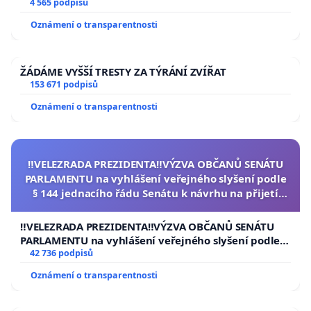
aby se tragédie malé Viktorky už nemohla opakovat!
4 565 podpisů
Oznámení o transparentnosti
ŽÁDÁME VYŠŠÍ TRESTY ZA TÝRÁNÍ ZVÍŘAT
153 671 podpisů
Oznámení o transparentnosti
‼️VELEZRADA PREZIDENTA‼️VÝZVA OBČANŮ SENÁTU
PARLAMENTU na vyhlášení veřejného slyšení podle
§ 144 jednacího řádu Senátu k návrhu na přijetí
usnesení k podání ústavní žaloby na prezidenta
republiky
‼️VELEZRADA PREZIDENTA‼️VÝZVA OBČANŮ SENÁTU
PARLAMENTU na vyhlášení veřejného slyšení podle §
144 jednacího řádu Senátu k návrhu na přijetí
42 736 podpisů
usnesení k podání ústavní žaloby na prezidenta
Oznámení o transparentnosti
republiky