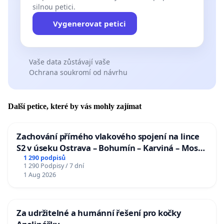
silnou petici.
Vygenerovat petici
Vaše data zůstávají vaše
Ochrana soukromí od návrhu
Další petice, které by vás mohly zajímat
Zachování přímého vlakového spojení na lince
S2 v úseku Ostrava – Bohumín – Karviná – Mosty
u Jablunkova
1 290 podpisů
1 290 Podpisy / 7 dní
1 Aug 2026
Za udržitelné a humánní řešení pro kočky