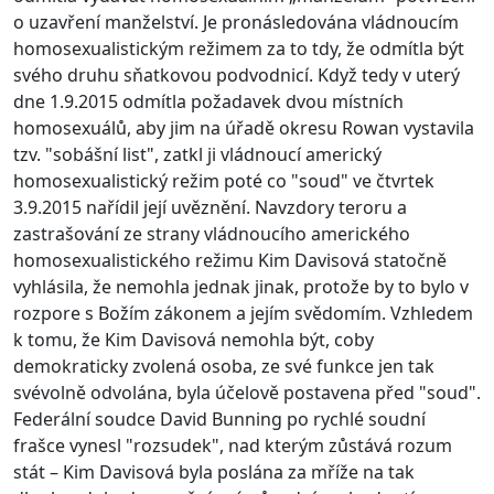
o uzavření manželství. Je pronásledována vládnoucím
homosexualistickým režimem za to tdy, že odmítla být
svého druhu sňatkovou podvodnicí. Když tedy v uterý
dne 1.9.2015 odmítla požadavek dvou místních
homosexuálů, aby jim na úřadě okresu Rowan vystavila
tzv. "sobášní list", zatkl ji vládnoucí americký
homosexualistický režim poté co "soud" ve čtvrtek
3.9.2015 nařídil její uvěznění. Navzdory teroru a
zastrašování ze strany vládnoucího amerického
homosexualistického režimu Kim Davisová statočně
vyhlásila, že nemohla jednak jinak, protože by to bylo v
rozpore s Božím zákonem a jejím svědomím. Vzhledem
k tomu, že Kim Davisová nemohla být, coby
demokraticky zvolená osoba, ze své funkce jen tak
svévolně odvolána, byla účelově postavena před "soud".
Federální soudce David Bunning po rychlé soudní
frašce vynesl "rozsudek", nad kterým zůstává rozum
stát – Kim Davisová byla poslána za mříže na tak