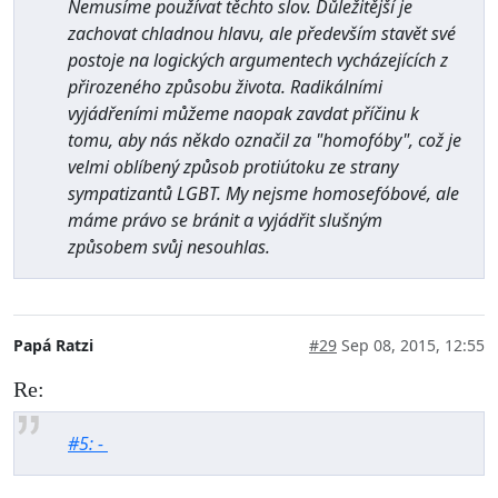
Nemusíme používat těchto slov. Důležitější je
zachovat chladnou hlavu, ale především stavět své
postoje na logických argumentech vycházejících z
přirozeného způsobu života. Radikálními
vyjádřeními můžeme naopak zavdat příčinu k
tomu, aby nás někdo označil za "homofóby", což je
velmi oblíbený způsob protiútoku ze strany
sympatizantů LGBT. My nejsme homosefóbové, ale
máme právo se bránit a vyjádřit slušným
způsobem svůj nesouhlas.
Papá Ratzi
#29
Sep 08, 2015, 12:55
Re:
#5: -