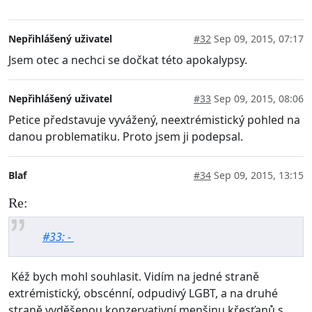
Nepřihlášený uživatel
#32
Sep 09, 2015, 07:17
Jsem otec a nechci se dočkat této apokalypsy.
Nepřihlášený uživatel
#33
Sep 09, 2015, 08:06
Petice představuje vyvážený, neextrémistický pohled na
danou problematiku. Proto jsem ji podepsal.
Blaf
#34
Sep 09, 2015, 13:15
Re:
#33: -
Kéž bych mohl souhlasit. Vidím na jedné straně
extrémistický, obscénní, odpudivý LGBT, a na druhé
straně vyděšenou konzervativní menšinu křesťanů s