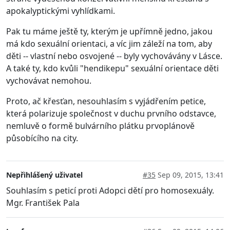
apokalyptickými vyhlídkami.
Pak tu máme ještě ty, kterým je upřímně jedno, jakou
má kdo sexuální orientaci, a víc jim záleží na tom, aby
děti -- vlastní nebo osvojené -- byly vychovávány v Lásce.
A také ty, kdo kvůli "hendikepu" sexuální orientace děti
vychovávat nemohou.
Proto, ač křesťan, nesouhlasím s vyjádřením petice,
která polarizuje společnost v duchu prvního odstavce,
nemluvě o formě bulvárního plátku prvoplánově
působícího na city.
Nepřihlášený uživatel
#35
Sep 09, 2015, 13:41
Souhlasím s peticí proti Adopci dětí pro homosexuály.
Mgr. František Pala