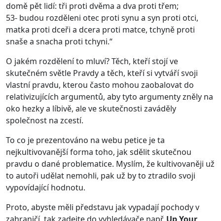
domě pět lidí: tři proti dvěma a dva proti třem;
53- budou rozděleni otec proti synu a syn proti otci,
matka proti dceři a dcera proti matce, tchyně proti
snaše a snacha proti tchyni.“
O jakém rozdělení to mluví? Těch, kteří stojí ve
skutečném světle Pravdy a těch, kteří si vytváří svoji
vlastní pravdu, kterou často mohou zaobalovat do
relativizujících argumentů, aby tyto argumenty zněly na
oko hezky a líbivě, ale ve skutečnosti zaváděly
společnost na zcestí.
To co je prezentováno na webu petice je ta
nejkultivovanější forma toho, jak sdělit skutečnou
pravdu o dané problematice. Myslím, že kultivovaněji už
to autoři udělat nemohli, pak už by to ztradilo svoji
vypovídající hodnotu.
Proto, abyste měli představu jak vypadají pochody v
zahraničí, tak zadejte do vyhledávače např.
Up Your