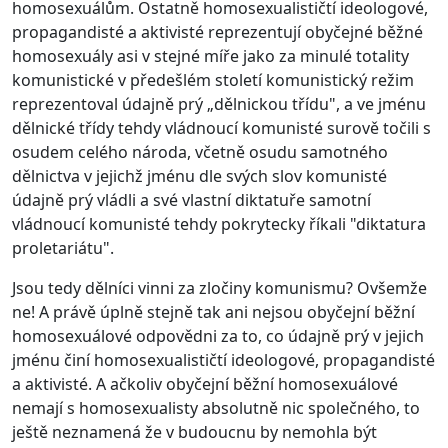
homosexuálům. Ostatně homosexualističtí ideologové,
propagandisté a aktivisté reprezentují obyčejné běžné
homosexuály asi v stejné míře jako za minulé totality
komunistické v předešlém století komunistický režim
reprezentoval údajně prý „dělnickou třídu", a ve jménu
dělnické třídy tehdy vládnoucí komunisté surově točili s
osudem celého národa, včetně osudu samotného
dělnictva v jejichž jménu dle svých slov komunisté
údajně prý vládli a své vlastní diktatuře samotní
vládnoucí komunisté tehdy pokrytecky říkali "diktatura
proletariátu".
Jsou tedy dělníci vinni za zločiny komunismu? Ovšemže
ne! A právě úplně stejně tak ani nejsou obyčejní běžní
homosexuálové odpovědni za to, co údajně prý v jejich
jménu činí homosexualističtí ideologové, propagandisté
a aktivisté. A ačkoliv obyčejní běžní homosexuálové
nemají s homosexualisty absolutně nic společného, to
ještě neznamená že v budoucnu by nemohla být