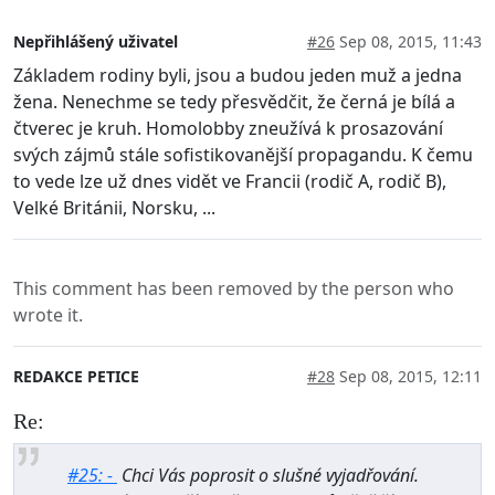
Nepřihlášený uživatel
#26
Sep 08, 2015, 11:43
Základem rodiny byli, jsou a budou jeden muž a jedna
žena. Nenechme se tedy přesvědčit, že černá je bílá a
čtverec je kruh. Homolobby zneužívá k prosazování
svých zájmů stále sofistikovanější propagandu. K čemu
to vede lze už dnes vidět ve Francii (rodič A, rodič B),
Velké Británii, Norsku, ...
This comment has been removed by the person who
wrote it.
REDAKCE PETICE
#28
Sep 08, 2015, 12:11
Re:
#25: -
Chci Vás poprosit o slušné vyjadřování.